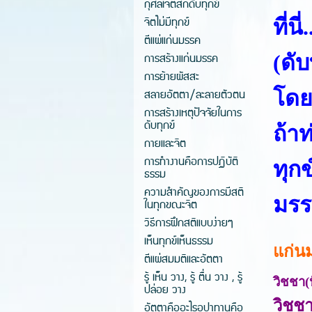
กุศลเจตสิกดับทุกข์
จิตไม่มีทุกข์
ที่น
ตีแผ่แก่นมรรค
การสร้างแก่นมรรค
(ดั
การย้ายผัสสะ
สลายอัตตา/ละลายตัวตน
โดย
การสร้างเหตุปัจจัยในการ
ดับทุกข์
ถ้า
กายและจิต
การทำงานคือการปฏิบัติ
ทุกข
ธรรม
ความสำคัญของการมีสติ
มรร
ในทุกขณะจิต
วิธีการฝึกสติแบบง่ายๆ
เห็นทุกข์เห็นธรรม
แก่น
ตีแผ่สมมติและอัตตา
รู้ เห็น วาง, รู้ ตื่น วาง , รู้
วิชชา(
ปล่อย วาง
วิชชา
อัตตาคืออะไรอุปาทานคือ