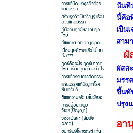
การแก้ปัญหาธุรกิจด้วย
นันทิ
แก่นมรรค
สร้างธุรกิจให้เจริญรุ่งเรือง
นี้คื
ด้วยแก่นมรรค
เป็นเ
คู่มือดับทุกข์ของคนยุค
ใหม่
สามา
ตีแผ่กาย จิต วิญญาณ
เมื่อมนุษย์ตายแล้วไปไหน
ผั
ต่อ???
ทุกข์คืออะไร ทุกข์มาจาก
ผัสส
ไหน วิธีดับทุกข์ทำอย่างไร
การแก้กรรมการตัดกรรม
มรรค(
แก่นมรรคแก้ปัญหาโรค
ซึมเศร้าได้
ขึ้นท
ตีแผ่ความจริง มโนผัสสะ
ปรุง
การอยู่อย่างผู้มี
วิชชา(ปัญญา)
วิชชาผัสสะ (สัมผัส
อาน
ฉลาด)
ขุมทรัพย์โลกุตตระ(แก่น