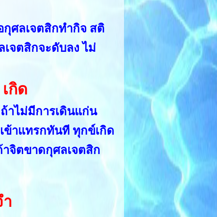
้ อกุศลเจตสิกทำกิจ สติ
ุศลเจตสิกจะดับลง ไม่
 เกิด
้าไม่มีการเดินแก่น
ข้าแทรกทันที ทุกข์เกิด
 ถ้าจิตขาดกุศลเจตสิก
จำ