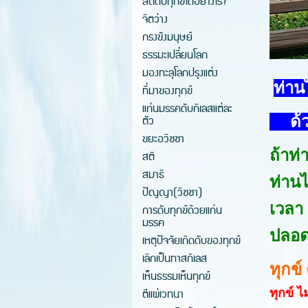
สติดับทุกข์ได้อย่างไร?
จิตว่าง
กรงขังมนุษย์
ธรรมะเปลี่ยนโลก
มองทะลุโลกปรุงแต่ง
ท่าน
ที่มาของทุกข์
แก่นมรรคดับกิเลสแต่ละ
ตัว
ด้วยก
ขยะอวิชชา
ถ้าท่
สติ
สมาธิ
ท่าน
ปัญญา(วิชชา)
เวลา
การดับทุกข์ด้วยแก่น
มรรค
ปลอด
เหตุปัจจัยเกิดดับของทุกข์
เลิกเป็นทาสกิเลส
ทุกข์
เห็นธรรมเห็นทุกข์
ตีแผ่เวทนา
ทุกข์ 