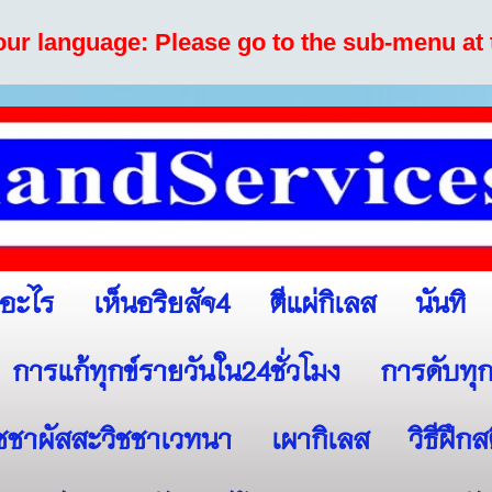
your language: Please go to the sub-menu at 
เห็นอริยสัจ4
ตีแผ่กิเลส
นันทิ
ออะไร
การแก้ทุกข์รายวันใน24ชั่วโมง
การดับทุก
ิชชาผัสสะวิชชาเวทนา
เผากิเลส
วิธีฝึก