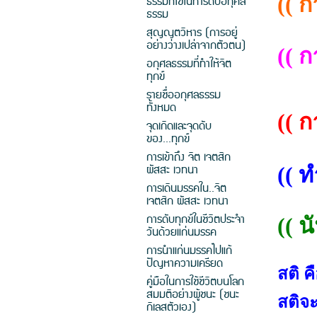
((
ก
ธรรมที่ใช้ในการดับอกุศล
ธรรม
สุญญตวิหาร (การอยู่
อย่างว่างเปล่าจากตัวตน)
((
ก
อกุศลธรรมที่ทำให้จิต
ทุกข์
รายชื่ออกุศลธรรม
ทั้งหมด
((
ก
จุดเกิดและจุดดับ
ของ...ทุกข์
การเข้าถึง จิต เจตสิก
ผัสสะ เวทนา
((
ทำ
การเดินมรรคใน..จิต
เจตสิก ผัสสะ เวทนา
การดับทุกข์ในชีวิตประจำ
((
นั
วันด้วยแก่นมรรค
การนำแก่นมรรคไปแก้
ปัญหาความเครียด
สติ 
คู่มือในการใช้ชีวิตบนโลก
สมมติอย่างผู้ชนะ (ชนะ
สติจะ
กิเลสตัวเอง)