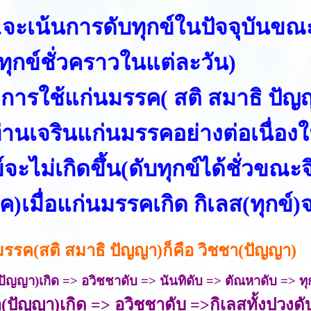
ี่..จะเน้นการดับทุกข์ในปัจจุบันขณ
บทุกข์ชั่วคราวในแต่ละวัน)
การใช้แก่นมรรค( สติ สมาธิ ปัญ
ท่านเจรินแก่นมรรคอย่างต่อเนื่อ
์จะไม่เกิดขึ้น(ดับทุกข์ได้ชั่วขณะจ
ค)เมื่อแก่นมรรคเกิด กิเลส(ทุกข์)
มรรค(สติ สมาธิ ปัญญา)ก็คือ วิชชา(ปัญญา)
ปัญญา)เกิด => อวิชชาดับ => นันทิดับ => ตัณหาดับ => ทุ
(ปัญญา)เกิด => อวิชชาดับ =>กิเลสทั้งปวงดั