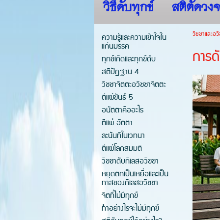
วิธีดับทุกข์
สติตัดวงจ
วิชชาและอวิ
ความรู้และความเข้าใจใน
แก่นมรรค
การด
ทุกข์เกิดและทุกข์ดับ
สติปัฏฐาน 4
วิชชาจิตตะอวิชชาจิตตะ
ตีแผ่ขันธ์ 5
อนัตตาคืออะไร
ตีแผ่ อัตตา
ละนันทิในเวทนา
ตีแผ่โลกสมมติ
วิชชาดับกิเลสอวิชชา
หยุดตกเป็นเหยื่อและเป็น
ทาสของกิเลสอวิชชา
จิตที่ไม่มีทุกข์
ทำอย่างไรจะไม่มีทุกข์