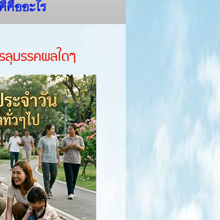
คีคืออะไร
บรรลุมรรคผลใดๆ