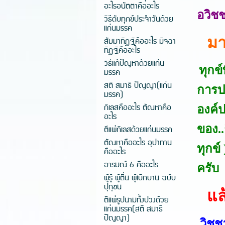
อะไรอนัตตาคืออะไร
อวิชช
วิธีดับทุกข์ประจำวันด้วย
แก่นมรรค
มาเ
สัมมาทิฏฐิคืออะไร มิจฉา
ทิฏฐิคืออะไร
วิธีแก้ปัญหาด้วยแก่น
ทุกข
มรรค
สติ สมาธิ ปัญญา(แก่น
การปร
มรรค)
กิเลสคืออะไร ตัณหาคือ
องค์
อะไร
ของ..
ตีแผ่กิเลสด้วยแก่นมรรค
ตัณหาคืออะไร อุปาทาน
ทุกข์
คืออะไร
อารมณ์ 6 คืออะไร
ครับ
ผู้รู้ ผู้ตื่น ผู้เบิกบาน ฉบับ
ปุถุชน
แล้
ตีแผ่รูปนามทั้งปวงด้วย
แก่นมรรค(สติ สมาธิ
ปัญญา)
วิชชา