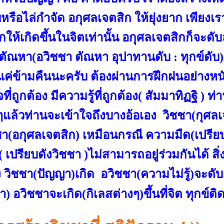
บหรือไล่กำจัด อกุศลเจตสิก ให้ยุ่งยาก เพียงเร
กให้เกิดขึ้นในจิตเท่านั้น อกุศลเจตสิกก็จะดับ
ตัณหา(อวิชชา ตัณหา อุปาทานดับ : ทุกข์ดับ)แ
แค่ข้ามคืนนะครับ ต้องผ่านการฝึกฝนอย่างหน
จที่ถูกต้อง มีความรู้ที่ถูกต้อง( สัมมาทิฏฐิ ) ท่
ยๆแล้วท่านจะเข้าใจถึงบางอ้อเอง วิชชา(กุศล
ชา(อกุศลเจตสิก) เหมือนกรณี ความมืด(เปรีย
( เปรียบดังวิชชา )ไม่สามารถอยู่ร่วมกันได้ สิ่งห
 วิชชา(ปัญญา)เกิด อวิชชา(ความไม่รู้)จะดับล
) อวิชชาจะเกิด(กิเลสต่างๆ)ขึ้นที่จิต ทุกข์ติ