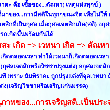
ราคะ คือ เชื้อของ...ตัณหา( เหตุแห่งทุกข์ )
อที่มาของ...การมีสติในทุกๆขณะจิต เพื่อไม่ให
จตสิกที่เป็นกุศล เมื่อกุศลเจตสิกเกิด(สติ) อก
รถเกิดขึ้นพร้อมกันได้
สสะ เกิด => เวทนา เกิด => ตัณหา
ะเกิดตลอดเวลา ทำให้เวทนาก็เกิดตลอดเวลา ถ
กุศลเจตสิกหรือวิชชาปรุงแต่ง) อกุศลเจตสิกเ
ันที เพราะ นันทิราคะ ถูกปรุงแต่งที่จุดเวทนา
แต่ง(เจริญวิชชาหรือเจริญแก่นมรรค)
ุภาพของ...การเจริญสติ..เป็นประ