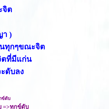
ะจิต
ญา )
งในทุกๆขณะจิต
ิตที่มีแก่น
จะดับลง
กข์ดับ
บ =>ทุกข์ดับ