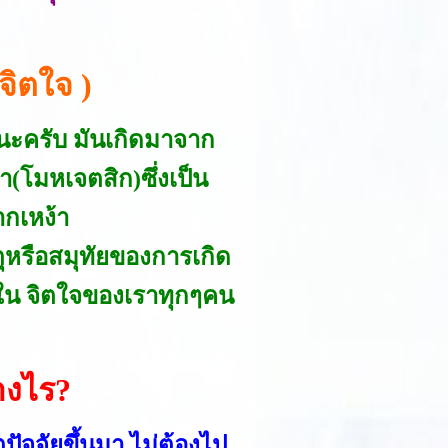
จิตใจ )
ยๆนะครับ มันเกิดมาจาก
า(โมหเจตสิก)ซึ่งเป็น
ากเหง้า
ตุหรือสมุทัยของการเกิด
์ขึ้นใน จิตใจของเราทุกๆคน
างไร?
ัจจัยขึ้นมา ไม่ต้องไป