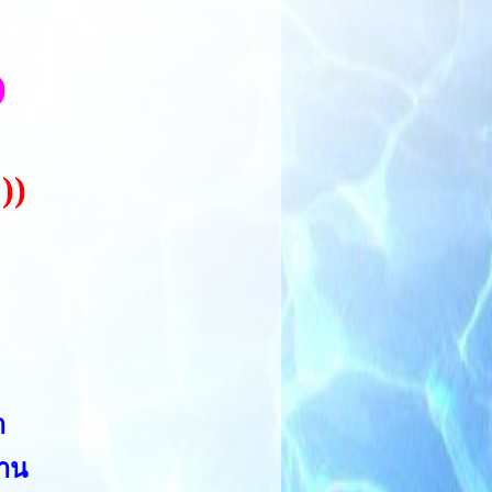
)
))
า
ทาน