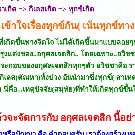
าเกิด => กิเลสเกิด => ทุกข์เกิด
ข้าใจเรื่องทุกข์กัน( เน้นทุกข์ทาง
์ที่เกิดขึ้นทางจิตใจ ไม่ได้เกิดขึ้นมาแบบลอ
ุงแต่งของ..อกุศลเจตสิก.. โดยเฉพาะ..อวิชช
ประกอบของอกุศลเจตสิกทุกๆตัว อวิชชาคือ ร
กิเลส(ตัณหา)ทั้งปวง อันนำมาซึ่งทุกข์( สาเห
 ) นี่คือ...เหตุปัจจัย(สมุทัย)ที่ทำให้เกิดทุกข
วจะจัดการกับ อกุศลเจตสิก นี้อย่
หรือปัญญา คือ คำตอบครับ เราต้องสร้างเหตุป