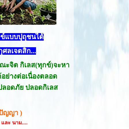
ข์แบบปุถุชนได้
กุศลเจตสิก...
ขณะจิต กิเลส(ทุกข์)จะหา
อย่างต่อเนื่องตลอด
ม)ปลอดภัย ปลอดกิเลส
 ปัญญา )
 และ นาม....