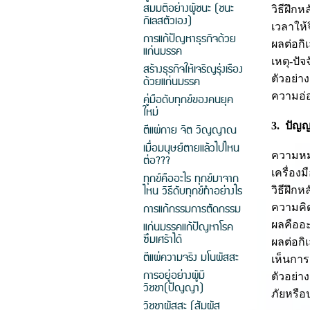
สมมติอย่างผู้ชนะ (ชนะ
วิธีฝึก
กิเลสตัวเอง)
เวลาให้
การแก้ปัญหาธุรกิจด้วย
ผลต่อกิ
แก่นมรรค
เหตุ-ปั
สร้างธุรกิจให้เจริญรุ่งเรือง
ด้วยแก่นมรรค
ตัวอย่า
ความอ่
คู่มือดับทุกข์ของคนยุค
ใหม่
3. ปัญญ
ตีแผ่กาย จิต วิญญาณ
เมื่อมนุษย์ตายแล้วไปไหน
ความหมา
ต่อ???
เครื่อง
ทุกข์คืออะไร ทุกข์มาจาก
ไหน วิธีดับทุกข์ทำอย่างไร
วิธีฝึก
การแก้กรรมการตัดกรรม
ความคิด
แก่นมรรคแก้ปัญหาโรค
ผลคืออ
ซึมเศร้าได้
ผลต่อกิ
ตีแผ่ความจริง มโนผัสสะ
เห็นการ
การอยู่อย่างผู้มี
ตัวอย่า
วิชชา(ปัญญา)
ภัยหรือ
วิชชาผัสสะ (สัมผัส