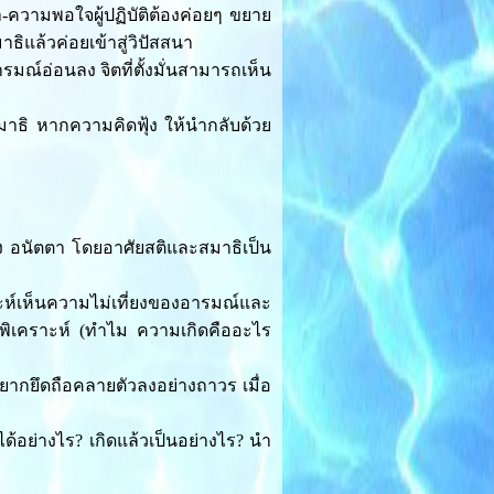
-ความพอใจผู้ปฏิบัติต้องค่อยๆ ขยาย
ธิแล้วค่อยเข้าสู่วิปัสสนา
ณ์อ่อนลง จิตที่ตั้งมั่นสามารถเห็น
ญสมาธิ หากความคิดฟุ้ง ให้นำกลับด้วย
ง อนัตตา โดยอาศัยสติและสมาธิเป็น
าะห์เห็นความไม่เที่ยงของอารมณ์และ
งพิเคราะห์ (ทำไม ความเกิดคืออะไร
ากยึดถือคลายตัวลงอย่างถาวร เมื่อ
ดได้อย่างไร? เกิดแล้วเป็นอย่างไร? นำ