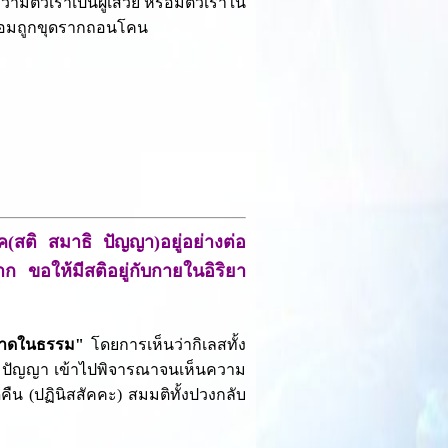
ีตัวเราเป็นผู้เสวย หรือมีตัวเราใน
ย่อมถูกขุดรากถอนโคน
(สติ สมาธิ ปัญญา)อยู่อย่างต่อ
ก ขอให้มีสติอยู่กับกายในอิริยา
าดในธรรม"
โดยการเห็นว่ากิเลสทั้ง
มาธิ ปัญญา เข้าไปพิจารณาจนเห็นความ
น (ปฏินิสสัคคะ) สมมติทั้งปวงกลับ