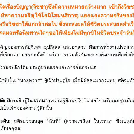
้าใจเรื่องปัญญา(วิชชา)ซึ่งมีความหมายกว้างมาก เข้าถึงวิช
ะห์หาความจริง(ใช้โยนิโสมนสิการ) แยกแยะความจริงของสิ
ือวิชชาให้แก่กล้าต่อไป ซึ่งจะส่งผลให้ชีวิตประสบผลสำเร็จได
รคผลหรือนิพพานใดๆขอให้เพียงไม่มีทุกข์ในชีวิตประจำวันก
ำคัญของการดับกิเลส อุปกิเลส และอาสวะ คือการทำงานประส
ี่เรียกว่า "มรรคสมังคี" หรือการรวมตัวกันขององค์มรรคเพื่อทำก
(ความระลึกได้): ประตูบานแรกและการกั้นกระแส
้าที่เป็น "นายทวาร" ผู้เฝ้าประตูใจ เมื่อมีผัสสะมากระทบ สติจะทำหน
ติ:
ฝึกระลึกรู้ใน
เวทนา
(ความรู้สึกพอใจ ไม่พอใจ หรือเฉยๆ) เมื่อเห
ปเป็นเจ้าของความรู้สึกนั้น
รดับ:
สติจะช่วยหยุด "นันทิ" (ความเพลิน) ในเวทนา ซึ่งเป็นต
ี่เป็นอกุศล