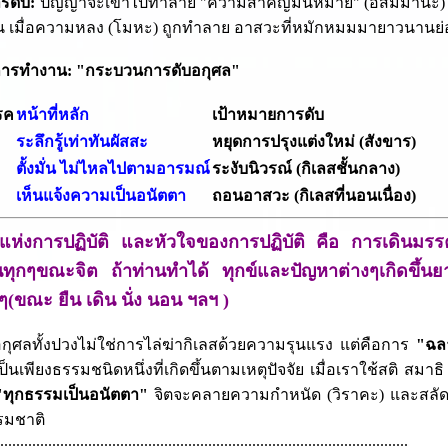
รดับ:
ปัญญาจะเข้าไปทำลาย "ความสำคัญมั่นหมาย" (อัสมิมานะ) ว่าม
้น เมื่อความหลง (โมหะ) ถูกทำลาย อาสวะที่หมักหมมมายาวนาน
การทำงาน: "กระบวนการดับอกุศล"
รค
หน้าที่หลัก
เป้าหมายการดับ
ระลึกรู้เท่าทันผัสสะ
หยุดการปรุงแต่งใหม่ (สังขาร)
ตั้งมั่น ไม่ไหลไปตามอารมณ์
ระงับนิวรณ์ (กิเลสชั้นกลาง)
เห็นแจ้งความเป็นอนัตตา
ถอนอาสวะ (กิเลสที่นอนเนื่อง)
แห่งการปฏิบัติ และหัวใจของการปฏิบัติ คือ การเดินมรรค
ในทุกๆขณะจิต ถ้าท่านทำได้ ทุกข์และปัญหาต่างๆเกิดขึ้นยา
ๆ(ขณะ ยืน เดิน นั่ง นอน ฯลฯ )
กุศลทั้งปวงไม่ใช่การไล่ฆ่ากิเลสด้วยความรุนแรง แต่คือการ
"ฉล
ป็นเพียงธรรมชนิดหนึ่งที่เกิดขึ้นตามเหตุปัจจัย เมื่อเราใช้สติ ส
"ทุกธรรมเป็นอนัตตา"
จิตจะคลายความกำหนัด (วิราคะ) และสลัดคื
รรมชาติ
.......................................................................................................