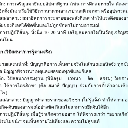
หลัก: การเจริญสมาธิแบบอัปมาทิฐาน (เช่น การฝึกลมหายใจ ตัณหา
จิตตั้งมั่น) หรือใช้วิธีภาวนาตามอานาปานสติ เมตตา หรืออุปจารสมา
เลส/อาสวะ: สมาธิลดการกระจายของพลังกิเลส ทำให้แรงดึงของอารม
จจัยของกิเลสได้ชัดขึ้นและไม่ถูกชักพาไปตามอารมณ์
งการปฏิบัติสั้นๆ: นั่งนิ่ง 10–20 นาที เจริญลมหายใจเป็นวัตถุเจริ
อนโยน
า (วิปัสสนา/การรู้ตามจริง)
ยและหน้าที่: ปัญญาคือการเห็นตามจริงในลักษณะอนิจจัง ทุกขั
มือ ปัญญาพิจารณาเหตุและผลของทุกข์และกิเลส
หลัก: วิปัสสนากรรมฐาน (พินิจรูป – เวทนา – จิต – ธรรม) วิเคร
 ใช้การไตรสิกขา (ศีล–สมาธิ–ปัญญา) ร่วมกับการตั้งคำถามเชิ
ะไร)
เลส/อาสวะ: ปัญญาทำลายรากของอวิชชา (ไม่รู้แจ้ง) ทำให้ความอย
เกิด-ดับของอารมณ์อย่างชัด กิเลสไม่สามารถยึดจับได้อีก
งการปฏิบัติสั้นๆ: เมื่อรู้ว่าเกิดความอยาก ให้พิจารณาว่า “อยากเกิ
ประโยชน์?” จนเห็นความไม่เที่ยงและความไม่สุขแท้