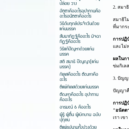
ปล่อย วาง
2. สมาธ
อัตตาคืออะไรอุปาทานคือ
อะไรอนัตตาคืออะไร
สมาธิไม
วิธีดับทุกข์ประจำวันด้วย
ที่มาก
แก่นมรรค
สัมมาทิฏฐิคืออะไร มิจฉา
การปฏิบั
ทิฏฐิคืออะไร
และไม่
วิธีแก้ปัญหาด้วยแก่น
มรรค
ผลในกา
สติ สมาธิ ปัญญา(แก่น
มรรค)
ข่มกิเล
กิเลสคืออะไร ตัณหาคือ
อะไร
3. ปัญญ
ตีแผ่กิเลสด้วยแก่นมรรค
ปัญญาคื
ตัณหาคืออะไร อุปาทาน
คืออะไร
การปฏิบั
อารมณ์ 6 คืออะไร
"อนัตต
ผู้รู้ ผู้ตื่น ผู้เบิกบาน ฉบับ
เรา เขา
ปุถุชน
ตีแผ่รูปนามทั้งปวงด้วย