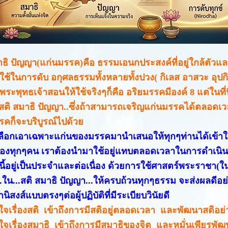
าธิ ปัญญา(แก่นมรรค)คือ ธรรมเอนกประสงค์ที่อยู่ใกล้ตัวแล
่ใช้ในการดับ อกุศลธรรมทั้งหลายทั้งปวง( กิเลส อาสวะ อุป
่พระพุทธเจ้าสอนให้ใช้จริงๆก็คือ อริยมรรคมีองค์ 8 แต่ในที
..สติ สมาธิ ปัญญา..ซึ่งถ้าสามารถเจริญแก่นมรรคได้ตลอดเวล
รคก็จะบริบูรณ์ไปด้วย
เลือกเอาเฉพาะแก่นของมรรคมานำเสนอให้ทุกๆท่านได้เข้าใจ
องทุกๆคน เราต้องนำมาใช้อยู่แทบตลอดเวลาในการดำเนิน
มนี้อยู่เป็นประจำและต่อเนื่อง ด้วยการใช้ศาสตร์พระราชา(ใน
.ใน...สติ สมาธิ ปัญญา...ให้ครบถ้วนทุกๆธรรม จะส่งผลดีอย
านิสงส์แบบตรงๆต่อผู้ปฏิบัติที่มีระเบียบวินัยดี
าใจเรื่องสติ เข้าถึงการมีสติอยู่ตลอดเวลา และพัฒนาสติอย่า
้าใจเรื่องสมาธิ เข้าถึงการมีสมาธิของจิต และหมั่นเพียรพั