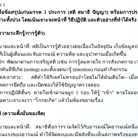
ม )
้คือข้อสรุปแก่นมรรค 3 ประการ (สติ สมาธิ ปัญญา) พร้อมการประยุ
ทั้งปวง โดยเน้นเจาะจงหน้าที่ วิธีปฏิบัติ และตัวอย่างที่ทำได้จริง
ความระลึกรู้/การรู้ตัว)
ยและหน้าที่: สติเป็นการรู้ตัวอย่างต่อเนื่องในปัจจุบัน เก็บข้อ
ี่เป็นผู้เตือนและจับอารมณ์ ความคิด และอุปาทานเมื่อเกิดขึ้น
หลัก: พัฒนาผ่านการเจริญสติ (เช่น การรู้ลมหายใจ การสังเกตกาย เว
ันทีที่เกิด (noting) และตั้งเจตนารู้ (intention) ก่อนทำกิจกรรม
เลส/อาสวะ: สติทำให้กิเลสไม่ครอบงำโดยไม่ให้มันเติบโต—เมื่อเ
ลดการยึดถือ และเปิดช่องให้ใช้ปัญญาตรวจสอบ
งการปฏิบัติสั้นๆ: หายใจเข้าผ่านจมูก 1 รอบ ให้รู้ “เข้า” หายใจอ
้เฉพาะเจาะจงว่า “โกรธเกิด” แล้วไม่ต้องขยายเรื่อง
ิ (ความตั้งมั่นของจิต)
ายและหน้าที่: สมาธิคือการรวมจิตไว้กับอารมณ์ใดอารมณ์หนึ่งอ
อนแรงของอารมณ์ ทำให้จิตสงบและมีพลังที่จะเห็นสภาพจริงของ