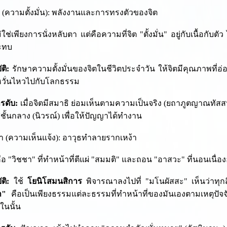
ิ (ความตั้งมั่น): พลังงานและการทรงตัวของจิต
่ใช่เพียงการนั่งหลับตา แต่คือความที่จิต "ตั้งมั่น" อยู่กับเนื้อก
ระทบ
ติ:
รักษาความตั้งมั่นของจิตในชีวิตประจำวัน ให้จิตมีคุณภาพที
หวั่นไหวไปกับโลกธรรม
รดับ:
เมื่อจิตมีสมาธิ ย่อมเห็นตามความเป็นจริง (ยถาภูตญาณทัส
สชั้นกลาง (นิวรณ์) เพื่อให้ปัญญาได้ทำงาน
า (ความเห็นแจ้ง): อาวุธทำลายรากเหง้า
อ "วิชชา" ที่ทำหน้าที่ตีแผ่ "สมมติ" และถอน "อาสวะ" ที่นอนเนื่อ
ติ:
ใช้
โยนิโสมนสิการ
พิจารณาลงไปที่ "มโนผัสสะ" เห็นว่าทุกสิ
า"
คือเป็นเพียงธรรมแต่ละธรรมที่ทำหน้าที่ของมันเองตามเหตุปัจจ
 ในนั้น