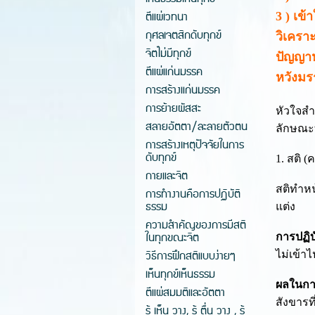
ตีแผ่เวทนา
3 ) เข
กุศลเจตสิกดับทุกข์
วิเครา
จิตไม่มีทุกข์
ปัญญาหร
ตีแผ่แก่นมรรค
หวังมร
การสร้างแก่นมรรค
การย้ายผัสสะ
หัวใจส
สลายอัตตา/ละลายตัวตน
ลักษณะท
การสร้างเหตุปัจจัยในการ
ดับทุกข์
1. สติ 
กายและจิต
สติทำหน
การทำงานคือการปฏิบัติ
ธรรม
แต่ง
ความสำคัญของการมีสติ
ในทุกขณะจิต
การปฏิบั
วิธีการฝึกสติแบบง่ายๆ
ไม่เข้าไ
เห็นทุกข์เห็นธรรม
ผลในกา
ตีแผ่สมมติและอัตตา
สังขารท
รู้ เห็น วาง, รู้ ตื่น วาง , รู้