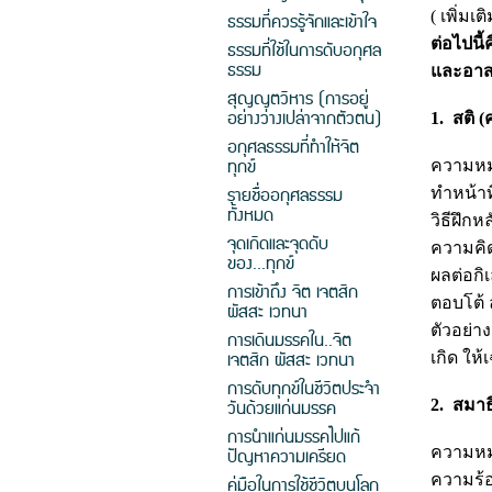
( เพิ่มเติ
ธรรมที่ควรรู้จักและเข้าใจ
ต่อไปนี
ธรรมที่ใช้ในการดับอกุศล
ธรรม
และอาสวะ
สุญญตวิหาร (การอยู่
อย่างว่างเปล่าจากตัวตน)
1. สติ (
อกุศลธรรมที่ทำให้จิต
ทุกข์
ความหมา
รายชื่ออกุศลธรรม
ทำหน้าท
ทั้งหมด
วิธีฝึก
จุดเกิดและจุดดับ
ความคิดท
ของ...ทุกข์
ผลต่อกิ
การเข้าถึง จิต เจตสิก
ตอบโต้ 
ผัสสะ เวทนา
ตัวอย่า
การเดินมรรคใน..จิต
เจตสิก ผัสสะ เวทนา
เกิด ให
การดับทุกข์ในชีวิตประจำ
วันด้วยแก่นมรรค
2. สมาธ
การนำแก่นมรรคไปแก้
ปัญหาความเครียด
ความหม
ความร้
คู่มือในการใช้ชีวิตบนโลก