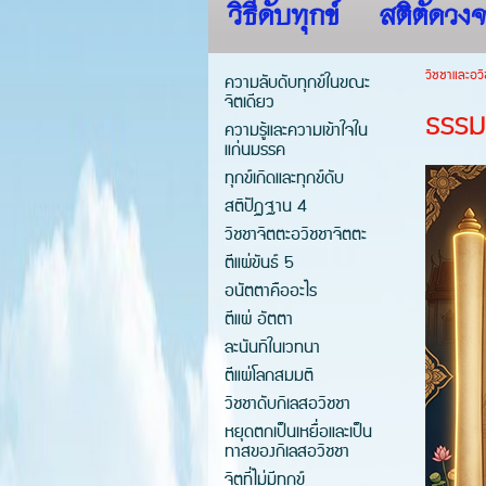
วิธีดับทุกข์
สติตัดวงจ
วิชชาและอวิ
ความลับดับทุกข์ในขณะ
จิตเดียว
ธรรมท
ความรู้และความเข้าใจใน
แก่นมรรค
ทุกข์เกิดและทุกข์ดับ
สติปัฏฐาน 4
วิชชาจิตตะอวิชชาจิตตะ
ตีแผ่ขันธ์ 5
อนัตตาคืออะไร
ตีแผ่ อัตตา
ละนันทิในเวทนา
ตีแผ่โลกสมมติ
วิชชาดับกิเลสอวิชชา
หยุดตกเป็นเหยื่อและเป็น
ทาสของกิเลสอวิชชา
จิตที่ไม่มีทุกข์