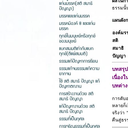
ผลในกา
แก่นมรรค(สติ สมาธิ
ปัญญา)
ธรรมนั
มรรคและแก่นมรรค
แผนผัง
มรรคมีองค์ 8 และแก่น
มรรค
องค์มร
ทุกข์ในมนุษย์หรือทุกข์
ของมนุษย์
สติ
แบกสมมติเท่ากับแบก
สมาธิ
ทุกข์(ตีแผ่สมมติ)
ปัญญา
ธรรมแก้ปัญหาการเรียน
ธรรมแก้จนธรรมแก้ความ
บทสรุป
ยากจน
เนื่อง
ใช้ สติ สมาธิ ปัญญา แก้
ปัญหาตกงาน
บทต่าง
การสร้างงานด้วย สติ
สมาธิ ปัญญา
การดับอ
แก้ปัญหางานด้วย สติ
หลายก็เ
สมาธิ ปัญญา
จริงว่า
ธรรมที่เป็นกุศล
คืนสู่ธ
การเจริญธรรมที่เป็นกุศล
.............