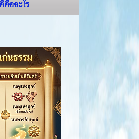
คีคืออะไร