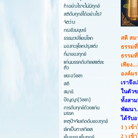
ทำอย่างไรจะไม่มีทุกข์
สติดับทุกข์ได้อย่างไร?
จิตว่าง
กรงขังมนุษย์
ธรรมะเปลี่ยนโลก
สติ สม
มองทะลุโลกปรุงแต่ง
ธรรมที
ที่มาของทุกข์
ธรรมที
แก่นมรรคดับกิเลสแต่ละ
เพียง.
ตัว
องค์มร
ขยะอวิชชา
เราจึง
สติ
สมาธิ
ในตัวข
ปัญญา(วิชชา)
ทั้งสา
การดับทุกข์ด้วยแก่น
พัฒนา.
มรรค
ได้รับอ
เหตุปัจจัยเกิดดับของทุกข์
1 ) เข้
เลิกเป็นทาสกิเลส
2 ) เข
เห็นธรรมเห็นทุกข์