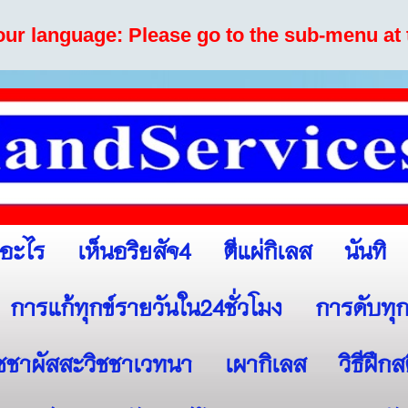
your language: Please go to the sub-menu at 
เห็นอริยสัจ4
ตีแผ่กิเลส
นันทิ
ออะไร
การแก้ทุกข์รายวันใน24ชั่วโมง
การดับทุก
ิชชาผัสสะวิชชาเวทนา
เผากิเลส
วิธีฝึก