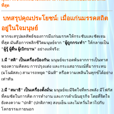
ที่สุด
บทสรุปคุณประโยชน์: เมื่อแก่นมรรคสถิต
อยู่ในใจมนุษย์
หากจะสรุปผลลัพธ์ของการมีแก่นมรรคให้กระชับและชัดเจน
ที่สุด มันคือการพลิกชีวิตมนุษย์จาก
"ผู้ถูกกระทำ"
ให้กลายเป็น
"ผู้รู้ ผู้ตื่น ผู้เบิกบาน"
อย่างแท้จริง:
1.มี "สติ" เป็นเครื่องป้องกัน:
มนุษย์จะรอดพ้นจากการเป็นทาส
ของความคิดลบ การปรุงแต่ง และกระแสอารมณ์ที่มากระทบ
(มโนผัสสะ) สามารถหยุด "นันทิ" หรือความเพลินในทุกข์ได้อย่าง
เท่าทัน
2.มี "สมาธิ" เป็นเครื่องตั้งมั่น:
มนุษย์จะมีจิตใจที่ทรงพลัง มีโฟกัส
ที่คมชัดในการคิด การทำงาน และการดำเนินธุรกิจ โดยที่จิตใจ
ยังคงความ "ปกติ" (ปกติภาพ) สงบเย็น และไม่หวั่นไหวไปกับ
โลกธรรมภายนอก