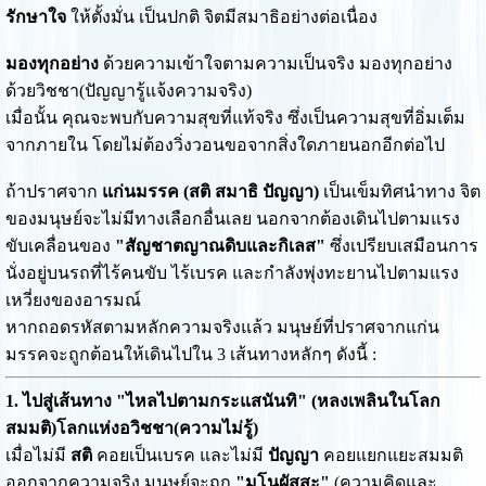
รักษาใจ
ให้ตั้งมั่น เป็นปกติ จิตมีสมาธิอย่างต่อเนื่อง
มองทุกอย่าง
ด้วยความเข้าใจตามความเป็นจริง มองทุกอย่าง
ด้วยวิชชา(ปัญญารู้แจ้งความจริง)
เมื่อนั้น คุณจะพบกับความสุขที่แท้จริง ซึ่งเป็นความสุขที่อิ่มเต็ม
จากภายใน โดยไม่ต้องวิ่งวอนขอจากสิ่งใดภายนอกอีกต่อไป
ถ้าปราศจาก
แก่นมรรค (สติ สมาธิ ปัญญา)
เป็นเข็มทิศนำทาง จิต
ของมนุษย์จะไม่มีทางเลือกอื่นเลย นอกจากต้องเดินไปตามแรง
ขับเคลื่อนของ
"สัญชาตญาณดิบและกิเลส"
ซึ่งเปรียบเสมือนการ
นั่งอยู่บนรถที่ไร้คนขับ ไร้เบรค และกำลังพุ่งทะยานไปตามแรง
เหวี่ยงของอารมณ์
หากถอดรหัสตามหลักความจริงแล้ว มนุษย์ที่ปราศจากแก่น
มรรคจะถูกต้อนให้เดินไปใน 3 เส้นทางหลักๆ ดังนี้ :
1. ไปสู่เส้นทาง "ไหลไปตามกระแสนันทิ" (หลงเพลินในโลก
สมมติ)โลกแห่งอวิชชา(ความไม่รู้)
เมื่อไม่มี
สติ
คอยเป็นเบรค และไม่มี
ปัญญา
คอยแยกแยะสมมติ
ออกจากความจริง มนุษย์จะถูก
"มโนผัสสะ"
(ความคิดและ