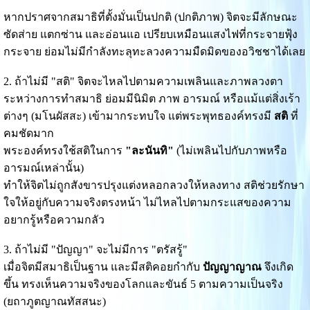
หากปราศจากสมาธิที่ตั้งมั่นเป็นปกติ (ปกติภาพ) จิตจะมีลักษณะ
ซัดส่าย แตกซ่าน และอ่อนแอ เปรียบเหมือนแสงไฟที่กระจายฟุ้ง
กระจาย ย่อมไม่มีกำลังทะลุทะลวงความมืดมิดของอวิชชาได้เลย
2. ถ้าไม่มี "สติ" จิตจะไหลไปตามความเพลินและภาพลวงตา
ระหว่างการทำสมาธิ ย่อมมีนิมิต ภาพ อารมณ์ หรือแม้แต่สิ่งเร้า
ต่างๆ (มโนผัสสะ) เข้ามากระทบใจ แต่พระพุทธองค์ทรงมี
สติ
ที่
คมชัดมาก
พระองค์ทรงใช้สติในการ
"ละนันทิ"
(ไม่เพลินไปกับภาพหรือ
อารมณ์เหล่านั้น)
ทำให้จิตไม่ถูกสังขารปรุงแต่งหลอกลวงให้หลงทาง สติช่วยรักษา
ใจให้อยู่กับความจริงตรงหน้า ไม่ไหลไปตามกระแสของความ
อยากรู้หรือความกลัว
3. ถ้าไม่มี "ปัญญา" จะไม่มีการ "ตรัสรู้"
เมื่อจิตมีสมาธิเป็นฐาน และมีสติคอยกำกับ
ปัญญาญาณ
จึงเกิด
ขึ้น ทรงเห็นความจริงของโลกและขันธ์ 5 ตามความเป็นจริง
(ยถาภูตญาณทัสสนะ)