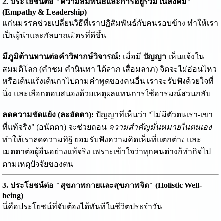
2. ประโยชน์ต่อ "ความสัมพันธ์และการอยู่ร่วมในสังคม"
(Empathy & Leadership)
แก่นมรรคช่วยเปลี่ยนวิธีที่เราปฏิสัมพันธ์กับคนรอบข้าง ทำให้เรา
เป็นผู้นำและกัลยาณมิตรที่ดีขึ้น
มีภูมิต้านทานต่อคำวิพากษ์วิจารณ์:
เมื่อมี
ปัญญา
เห็นแจ้งใน
สมมติโลก (คำชม คำนินทา ได้ลาภ เสื่อมลาภ) จิตจะไม่อ่อนไหว
หรือเต้นแร้งเต้นกาไปตามคำพูดของคนอื่น เราจะรับฟังด้วยใจที่
นิ่ง และเลือกตอบสนองด้วยเหตุผลแทนการใช้อารมณ์สวนกลับ
ลดความขัดแย้ง (ละอัตตา):
ปัญญาที่เห็นว่า "ไม่มีตัวตนเรา-เขา
ที่แท้จริง" (อนัตตา) จะช่วยถอน
ความสำคัญมั่นหมายในตนเอง
ทำให้เราลดความทิฐิ ยอมรับฟังความคิดเห็นที่แตกต่าง และ
เมตตาต่อผู้อื่นอย่างแท้จริง เพราะเข้าใจว่าทุกคนต่างก็ทำกิจไป
ตามเหตุปัจจัยของตน
3. ประโยชน์ต่อ "สุขภาพกายและสุขภาพจิต" (Holistic Well-
being)
นี่คือประโยชน์ที่จับต้องได้ทันทีในชีวิตประจำวัน