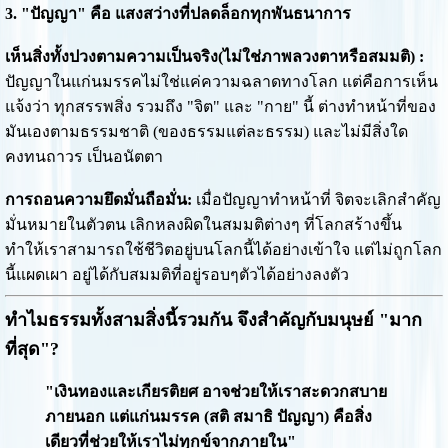
3. "ปัญญา" คือ แสงสว่างที่ปลดล็อกทุกพันธนาการ
เห็นสิ่งทั้งปวงตามความเป็นจริง(ไม่ใช่ภาพลวงตาหรือสมมติ) :
ปัญญาในแก่นมรรคไม่ใช่แค่ความฉลาดทางโลก แต่คือการเห็น
แจ้งว่า ทุกสรรพสิ่ง รวมถึง "จิต" และ "กาย" นี้ ต่างทำหน้าที่ของ
มันเองตามธรรมชาติ (ของธรรมแต่ละธรรม) และไม่มีสิ่งใด
คงทนถาวร เป็นอนัตตา
การถอนความยึดมั่นถือมั่น:
เมื่อปัญญาทำหน้าที่ จิตจะเลิกสำคัญ
มั่นหมายในตัวตน เลิกหลงผิดในสมมติต่างๆ ที่โลกสร้างขึ้น
ทำให้เราสามารถใช้ชีวิตอยู่บนโลกนี้ได้อย่างเข้าใจ แต่ไม่ถูกโลก
นี้แผดเผา อยู่ได้กับสมมติที่อยู่รอบๆตัวได้อย่างลงตัว
ทำไมธรรมทั้งสามสิ่งนี้รวมกัน จึงสำคัญกับมนุษย์ "มาก
ที่สุด"?
"เงินทองและเกียรติยศ อาจช่วยให้เราสะดวกสบาย
ภายนอก แต่แก่นมรรค (สติ สมาธิ ปัญญา) คือสิ่ง
เดียวที่ช่วยให้เราไม่ทุกข์จากภายใน"