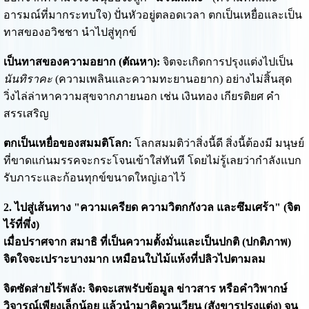
อารมณ์ที่มากระทบใจ) ปั่นหัวอยู่ตลอดเวลา ตกเป็นเหยื่อและเป็น
ทาสของอวิชชา นำไปสู่ทุกข์
เป็นทาสของความอยาก (ตัณหา):
จิตจะเกิดการปรุงแต่งไปเป็น
นันทิราคะ
(ความเพลินและความทะยานอยาก) อย่างไม่สิ้นสุด
วิ่งไล่ล่าหาความสุขจากภายนอก เช่น เงินทอง เกียรติยศ คำ
สรรเสริญ
ตกเป็นเหยื่อของสมมติโลก:
โลกสมมติว่าสิ่งนี้ดี สิ่งนี้ต้องมี มนุษย์
ที่ขาดแก่นมรรคจะกระโจนเข้าใส่ทันที โดยไม่รู้เลยว่ากำลังแบก
รับภาระและก้อนทุกข์ขนาดใหญ่เอาไว้
2. ไปสู่เส้นทาง "ความเครียด ความวิตกกังวล และซึมเศร้า" (จิต
ไร้ที่พึ่ง)
เมื่อปราศจาก สมาธิ ที่เป็นความตั้งมั่นและเป็นปกติ (ปกติภาพ)
จิตใจจะเปราะบางมาก เหมือนใบไม้แห้งที่ปลิวไปตามลม
จิตซัดส่ายไร้พลัง: จิตจะเสพรับข้อมูล ข่าวสาร หรือคำวิพากษ์
วิจารณ์เพียงเล็กน้อย แล้วนำมาคิดวนเวียน (สังขารปรุงแต่ง) จน