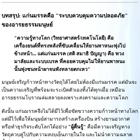
บทสรุป: แก่นมรรคคือ "ระบบควบคุมความปลอดภัย"
ของอารยธรรมมนุษย์
"ความรู้ทางโลก (วิทยาศาสตร์/เทคโนโลยี) คือ
เครื่องยนต์ที่ทรงพลังที่ขับเคลื่อนให้ยานพาหนะพุ่งไป
ข้างหน้า... แต่แก่นมรรค (สติ สมาธิ ปัญญา) คือ พวง
มาลัยและระบบเบรค ที่คอยควบคุมไม่ให้ยานพาหนะ
นั้นพุ่งชนหน้าผาจนพังทลายตกเหว"
มนุษย์เจริญก้าวหน้าทางวัตถุได้โดยไม่ต้องมีแก่นมรรค แต่มันจะ
เป็นความเจริญที่พร้อมจะระเบิดตัวเองทิ้งได้ทุกเมื่อ เหมือน
อารยธรรมโบราณล่มสลายลงเพราะสงครามและความโลภ
ดังนั้น แก่นมรรคจึงไม่ได้มีไว้เพื่อขัดขวางความก้าวหน้าทางโลก
แต่มีไว้เพื่อให้มนุษย์สามารถสร้างเครื่องบิน สร้างยานอวกาศ
หรือทำธุรกิจระดับโลกได้อย่าง
"ผู้ตื่นรู้"
คือมีความเจริญทาง
วัตถุควบคู่ไปกับความสงบเย็นภายในใจ และไม่นำความฉลาด