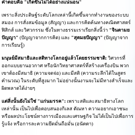
คำตอบคือ "เกิดขึ้นไม่ได้อย่างแน่นอน"
เพราะสิ่งประดิษฐ์ระดับโลกเหล่านี้เกิดขึ้นจากทำงานของระบบ
สมอง การสั่งสมข้อมูล (สัญญา) และการคิดค้นทางคณิตศาสตร์
ฟิสิกส์ และวิศวกรรม ซึ่งในทางธรรมเราเรียกสิ่งนี้ว่า
"จินตามย
ปัญญา"
(ปัญญาจากการคิด) และ
"สุตมยปัญญา"
(ปัญญาจาก
การเรียนรู้)
มนุษย์มีสมาธิและสติทางโลกอยู่แล้วโดยธรรมชาติ:
วิศวกรที่
ออกแบบยานอวกาศ หรือนักวิทยาศาสตร์ที่สร้างเครื่องบิน พวก
เขาต้องมีสมาธิ (ความจดจ่อ) และมีสติ (ความระลึกได้ในสูตร
คำนวณ) ในระดับที่สูงมาก ไม่อย่างนั้นงานจะไม่มีทางสำเร็จและ
ผิดพลาดได้ง่ายๆ
แต่สิ่งนั้นยังไม่ใช่ "แก่นมรรค":
เพราะสติและสมาธิทางโลก
เหล่านั้น เป็นไปเพื่อตอบสนองกิเลส ตัณหา ความอยากเอาชนะ
หรือผลประโยชน์ทางการเมืองและเศรษฐกิจ ไม่ได้เป็นไปเพื่อการ
รู้แจ้ง หรือการละความยึดมั่นถือมั่น (อนัตตา)