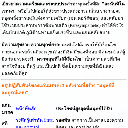
เยียวยาความเครียดและระบบประสาท:
ทุกครั้งที่ฝึก
"ละนันทิใน
เวทนา"
หรือไม่ปล่อยให้สังขารปรุงแต่งอารมณ์ลบ ร่างกายจะ
หยุดหลั่งสารเคมีแห่งความเครียด (เช่น คอร์ติซอล) และสลับมา
ใช้ระบบประสาทพาราซิมพาเธติก (Parasympathetic) ทำให้หัวใจ
เต้นเป็นปกติ ภูมิต้านทานแข็งแรงขึ้น และนอนหลับสบาย
มีความสุขง่าย ความทุกข์ยาก:
คนทั่วไปต้องรอให้มีเงื่อนไข
ภายนอกครบถ้วนถึงจะสุข (ต้องมีเงิน มีของที่ชอบ มีคนชม) แต่ผู้
มีแก่นมรรคจะมี
"ความสุขที่ไม่มีเงื่อนไข"
เป็นความสุขที่เกิด
จากใจที่สงบ ตื่นรู้ และเป็นปกติ ซึ่งเป็นความสุขที่ยั่งยืนและ
ปลอดภัยที่สุด
สรุปปฏิสัมพันธ์ของแก่นมรรค: 3 พลังร่วมที่สร้าง "มนุษย์ที่
สมบูรณ์แบบ"
แก่น
หน้าที่หลัก
ประโยชน์สูงสุดที่มนุษย์ได้รับ
มรรค
ระลึกรู้เท่าทัน
ผัสสะ
รอดพ้น
จากการเป็นทาสของความ
สติ
และอารมณ์
คิดลบและการปรุงแต่ง