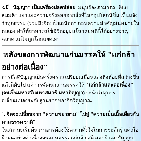
3.มี "ปัญญา" เป็นเครื่องปลดปล่อย:
มนุษย์จะสามารถ "ตีแผ่
สมมติ" แยกแยะความจริงออกจากสิ่งที่โลกอุปโลกน์ขึ้น เห็นแจ้ง
ว่าทุกธรรม (รวมถึงจิต) เป็นอนัตตา ถอนความสำคัญมั่นหมายใน
ตนเอง ทำให้สามารถใช้ชีวิตอยู่บนโลกสมมตินี้ได้อย่างชาญ
ฉลาด แต่ไม่ถูกโลกแผดเผา
พลังของการพัฒนาแก่นมรรคให้ "แก่กล้า
อย่างต่อเนื่อง"
การมีสติปัญญาเป็นครั้งคราว เปรียบเสมือนแสงหิ่งห้อยที่สว่างขึ้น
แล้วก็ดับไป แต่การพัฒนาแก่นมรรคให้
"แก่กล้าและต่อเนื่อง"
(จนเป็นมหาสติ มหาสมาธิ มหาปัญญา)
จะนำไปสู่การ
เปลี่ยนแปลงระดับฐานรากของจิตวิญญาณ:
1. จิตจะเปลี่ยนจาก "ความพยายาม" ไปสู่ "ความเป็นเนื้อเดียวกัน
ตามธรรมชาติ"
ในสถานะเริ่มต้น เราอาจต้องใช้ความตั้งใจในการระลึกรู้ แต่เมื่อ
ฝึกฝนอย่างต่อเนื่องจนแก่นมรรคแก่กล้า สติ สมาธิ และปัญญา