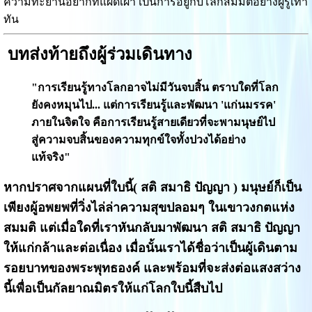
ความทะยานอยากที่แผดเผา เป็นการอยู่กับโลกสมมติอย่างผู้รู้เท่า
ทัน
บทส่งท้ายถึงผู้ร่วมเดินทาง
"การเรียนรู้ทางโลกอาจไม่มีวันจบสิ้น ตราบใดที่โลก
ยังคงหมุนไป... แต่การเรียนรู้และพัฒนา 'แก่นมรรค'
ภายในจิตใจ คือการเรียนรู้สายเดียวที่จะพามนุษย์ไป
สู่ความจบสิ้นของความทุกข์ใจทั้งปวงได้อย่าง
แท้จริง"
หากปราศจากแผนที่ใบนี้( สติ สมาธิ ปัญญา ) มนุษย์ก็เป็น
เพียงผู้อพยพที่วิ่งไล่ล่าความสุขปลอมๆ ในเขาวงกตแห่ง
สมมติ แต่เมื่อใดที่เราหันกลับมาพัฒนา สติ สมาธิ ปัญญา
ให้แก่กล้าและต่อเนื่อง เมื่อนั้นเราได้ชื่อว่าเป็นผู้เดินตาม
รอยบาทของพระพุทธองค์ และพร้อมที่จะส่งต่อแสงสว่าง
นี้เพื่อเป็นกัลยาณมิตรให้แก่โลกใบนี้สืบไป