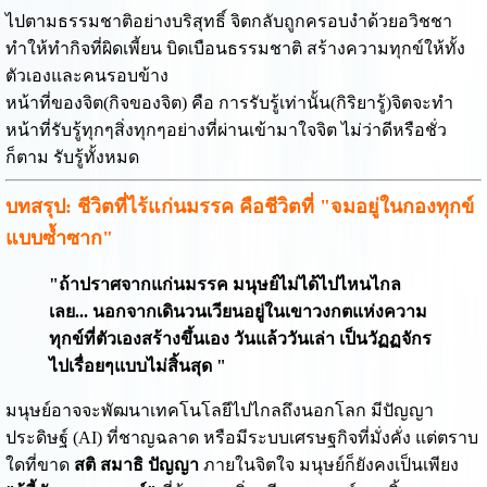
ไปตามธรรมชาติอย่างบริสุทธิ์ จิตกลับถูกครอบงำด้วยอวิชชา
ทำให้ทำกิจที่ผิดเพี้ยน บิดเบือนธรรมชาติ สร้างความทุกข์ให้ทั้ง
ตัวเองและคนรอบข้าง
หน้าที่ของจิต(กิจของจิต) คือ การรับรู้เท่านั้น(กิริยารู้)จิตจะทำ
หน้าที่รับรู้ทุกๆสิ่งทุกๆอย่างที่ผ่านเข้ามาใจจิต ไม่ว่าดีหรือชั่ว
ก็ตาม รับรู้ทั้งหมด
บทสรุป: ชีวิตที่ไร้แก่นมรรค คือชีวิตที่ "จมอยู่ในกองทุกข์
แบบซ้ำซาก"
"ถ้าปราศจากแก่นมรรค มนุษย์ไม่ได้ไปไหนไกล
เลย... นอกจากเดินวนเวียนอยู่ในเขาวงกตแห่งความ
ทุกข์ที่ตัวเองสร้างขึ้นเอง วันแล้ววันเล่า เป็นวัฏฏจักร
ไปเรื่อยๆแบบไม่สิ้นสุด "
มนุษย์อาจจะพัฒนาเทคโนโลยีไปไกลถึงนอกโลก มีปัญญา
ประดิษฐ์ (AI) ที่ชาญฉลาด หรือมีระบบเศรษฐกิจที่มั่งคั่ง แต่ตราบ
ใดที่ขาด
สติ สมาธิ ปัญญา
ภายในจิตใจ มนุษย์ก็ยังคงเป็นเพียง