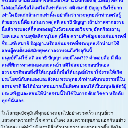
กรณีมีด ถ้ามีดไม่มีการลับและใช้งาน มันก็จะทื่อ(ไม่คม)ใช้งาน
ไม่ค่อยได้หรือได้แต่ไม่ดีเท่าที่ควร สติ สมาธิ ปัญญา ยิ่งใช้มาก
เท่าใด ยิ่งแก่กล้ามากเท่านั้น อย่าลืมว่า พระพุทธเจ้าท่านตรัสรู้
ด้วยธรรมนี้คือ แก่นมรรค( สติ สมาธิ ปัญญา )ถ้าปราศจากธรรม
นี้แล้ว พระองค์ก็คงหลงอยู่ในวังวนของอวิชชา( อัตตกิลมถานุ
โยค และ กามสุขัลลิกานุโยค )นี่คือ ความสำคัญของแก่นมรรคที่
ชื่อ...สติ สมาธิ ปัญญา..หรือแก่นมรรคที่พระพุทธเจ้านำมาใช้
สอนผู้คนตั้งแต่สมัยพุทธกาลจวบจนถึงปัจจุบันนี้
มนุษย์ที่ไม่ใช้ สติ สมาธิ ปัญญา เลยมีไหม??? คำตอบคือ มี คือ
คนที่พิการทางสมองและคนบ้า สติไม่สมประกอบนั่นเอง
ธรรมชาติมอบสิ่งนี้ให้มนุษย์ ก็เพื่อให้มนุษย์นำมาใช้งานให้เกิด
ประโยชน์กับตนเองและสังคม พระพุทธเจ้าท่านค้นพบธรรมนี้ใน
ธรรมชาติ จึงได้นำมาสอนมากเป็นพิเศษ สอนให้เป็นมนุษย์(สัตว์ผู้
ประเสริฐ)และสอนให้นำธรรมนี้ไปใช้ในการ ดับอวิชชา หรือดับ
ทุกข์นั่นเอง.
ในโลกยุคปัจจุบันที่ทุกอย่างหมุนไปอย่างรวดเร็ว มนุษย์เรา
แสวงหาความสำเร็จ ความมั่นคง และความสุขภายนอกกันอย่าง
ไม่ลดละ แต่ทำไมยิ่งเรามีสิ่งอำนวยความสะดวกมากขึ้น จิตใจ