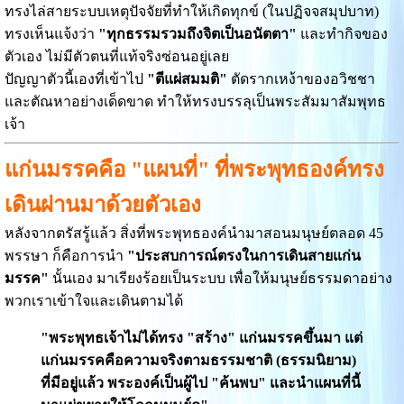
ทรงไล่สายระบบเหตุปัจจัยที่ทำให้เกิดทุกข์ (ในปฏิจจสมุปบาท)
ทรงเห็นแจ้งว่า
"ทุกธรรมรวมถึงจิตเป็นอนัตตา"
และทำกิจของ
ตัวเอง ไม่มีตัวตนที่แท้จริงซ่อนอยู่เลย
ปัญญาตัวนี้เองที่เข้าไป
"ตีแผ่สมมติ"
ตัดรากเหง้าของอวิชชา
และตัณหาอย่างเด็ดขาด ทำให้ทรงบรรลุเป็นพระสัมมาสัมพุทธ
เจ้า
แก่นมรรคคือ "แผนที่" ที่พระพุทธองค์ทรง
เดินผ่านมาด้วยตัวเอง
หลังจากตรัสรู้แล้ว สิ่งที่พระพุทธองค์นำมาสอนมนุษย์ตลอด 45
พรรษา ก็คือการนำ
"ประสบการณ์ตรงในการเดินสายแก่น
มรรค"
นั้นเอง มาเรียงร้อยเป็นระบบ เพื่อให้มนุษย์ธรรมดาอย่าง
พวกเราเข้าใจและเดินตามได้
"พระพุทธเจ้าไม่ได้ทรง "สร้าง" แก่นมรรคขึ้นมา แต่
แก่นมรรคคือความจริงตามธรรมชาติ (ธรรมนิยาม)
ที่มีอยู่แล้ว พระองค์เป็นผู้ไป "ค้นพบ" และนำแผนที่นี้