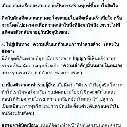
เกิดความเครียดสะสม กลายเป็นการสร้างทุกข์ขึ้นมาในจิตใจ
ติดกับดักอดีตและอนาคต: ใจจะลอยไปอดีตเพื่อเศร้าเสียใจ หรือ
กระโดดไปอนาคตเพื่อหวาดกลัวในสิ่งที่ยังมาไม่ถึง เพราะไม่มี
สติคอยดึงกลับมาอยู่กับปัจจุบันขณะ
3. ไปสู่เส้นทาง "ความเห็นแก่ตัวและการทำลายล้าง" (หลงใน
อัตตา)
นี่คือจุดที่อันตรายที่สุด เมื่อปราศจาก
ปัญญา
ที่เห็นแจ้งว่าทุก
ธรรมเป็นอนัตตา มนุษย์จะเกิด
"ความสำคัญมั่นหมายในตนเอง"
อย่างรุนแรง (คิดว่ามีตัวเรา ของเรา จริงๆ)
ปกป้องตัวตนจนทำร้ายผู้อื่น:
เมื่อคิดว่า "ตัวเรา" มีอยู่จริง ใครมา
ทำให้เราไม่พอใจ หรือมาแย่งผลประโยชน์ จิตจะผลักไสและ
ตอบโต้ด้วยความโกรธ ความเกลียดชัง (โทสะ) นำไปสู่การ
เบียดเบียน การทุจริต และการขัดแย้ง ตั้งแต่ระดับครอบครัวไป
จนถึงระดับสังคม
ธรรมชาติบิดเบือน:
แทนที่จิตจะทำหน้าที่ของธรรมแต่ละธรรม