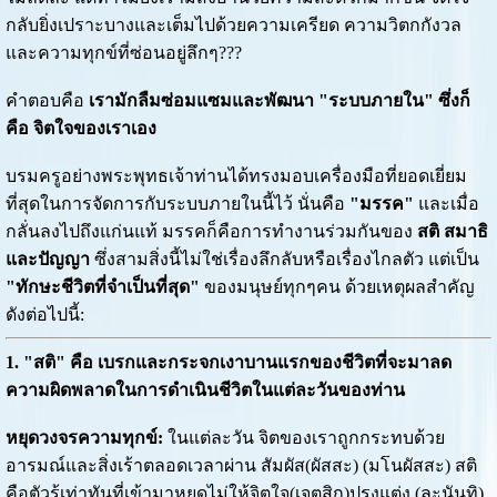
กลับยิ่งเปราะบางและเต็มไปด้วยความเครียด ความวิตกกังวล
และความทุกข์ที่ซ่อนอยู่ลึกๆ???
คำตอบคือ
เรามักลืมซ่อมแซมและพัฒนา "ระบบภายใน" ซึ่งก็
คือ จิตใจของเราเอง
บรมครูอย่างพระพุทธเจ้าท่านได้ทรงมอบเครื่องมือที่ยอดเยี่ยม
ที่สุดในการจัดการกับระบบภายในนี้ไว้ นั่นคือ
"มรรค"
และเมื่อ
กลั่นลงไปถึงแก่นแท้ มรรคก็คือการทำงานร่วมกันของ
สติ สมาธิ
และปัญญา
ซึ่งสามสิ่งนี้ไม่ใช่เรื่องลึกลับหรือเรื่องไกลตัว แต่เป็น
"ทักษะชีวิตที่จำเป็นที่สุด"
ของมนุษย์ทุกๆคน ด้วยเหตุผลสำคัญ
ดังต่อไปนี้:
1. "สติ" คือ เบรกและกระจกเงาบานแรกของชีวิตที่จะมาลด
ความผิดพลาดในการดำเนินชีวิตในแต่ละวันของท่าน
หยุดวงจรความทุกข์:
ในแต่ละวัน จิตของเราถูกกระทบด้วย
อารมณ์และสิ่งเร้าตลอดเวลาผ่าน สัมผัส(ผัสสะ) (มโนผัสสะ) สติ
คือตัวรู้เท่าทันที่เข้ามาหยุดไม่ให้จิตใจ(เจตสิก)ปรุงแต่ง (ละนันทิ)