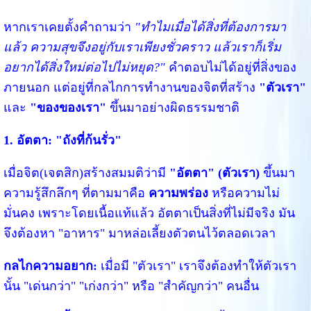
หากเราเคยตั้งคำถามว่า
"ทำไมเมื่อได้สิ่งที่ต้องการมา
แล้ว ความสุขจึงอยู่กับเราเพียงชั่วคราว แล้วเราก็เริ่ม
อยากได้สิ่งใหม่ต่อไปไม่หยุด?"
คำตอบไม่ได้อยู่ที่สิ่งของ
ภายนอก แต่อยู่ที่กลไกการทำงานของจิตที่สร้าง
"ตัวเรา"
และ
"ของของเรา"
ขึ้นมาอย่างผิดธรรมชาติ
1. อัตตา: "ถังที่ก้นรั่ว"
เมื่อจิต(เจตสิก)สร้างสมมติว่ามี
"อัตตา" (ตัวเรา)
ขึ้นมา
ความรู้สึกลึกๆ ที่ตามมาคือ
ความพร่อง
หรือความไม่
มั่นคง เพราะโดยเนื้อแท้แล้ว อัตตาเป็นสิ่งที่ไม่มีจริง มัน
จึงต้องหา "อาหาร" มาหล่อเลี้ยงตัวตนไว้ตลอดเวลา
กลไกความอยาก:
เมื่อมี "ตัวเรา" เราจึงต้องทำให้ตัวเรา
นั้น "เด่นกว่า" "เก่งกว่า" หรือ "สำคัญกว่า" คนอื่น