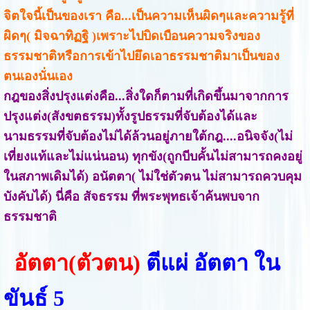
จิตใจนี้เป็นของเรา คือ...เป็นความเห็นผิดๆและความรู้ที่
ผิดๆ( มิจฉาทิฏฐิ )เพราะไปบิดเบือนความจริงของ
ธรรมชาติหรือการเข้าไปยึดเอาธรรมชาติมาเป็นของ
ตนเองนั่นเอง
กฎของสิ่งปรุงแต่งคือ...สิ่งใดก็ตามที่เกิดขึ้นมาจากการ
ปรุงแต่ง(สังขตธรรม)ทั้งรูปธรรมที่จับต้องได้และ
นามธรรมที่จับต้องไม่ได้ล้วนอยู่ภายใต้กฎ....อนิจจัง(ไม่
เที่ยงแท้และไม่แน่นอน) ทุกขัง(ถูกบีบคั้นไม่สามารถคงอยู่
ในสภาพเดิมได้) อนัตตา( ไม่ใช่ตัวตน ไม่สามารถควบคุม
บังคับได้) นี่คือ สัจธรรม ที่พระพุทธเจ้าค้นพบจาก
ธรรมชาติ
อัตตา(ตัวตน)
ตีแผ่ อัตตา ใน
ขันธ์ 5