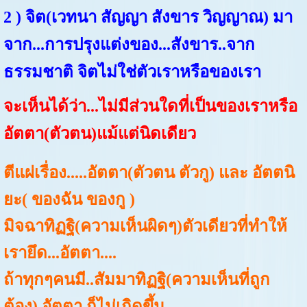
2 ) จิต(เวทนา สัญญา สังขาร วิญญาณ) มา
จาก...การปรุงแต่งของ...สังขาร..จาก
ธรรมชาติ จิตไม่ใช่ตัวเราหรือของเรา
จะเห็นได้ว่า...ไม่มีส่วนใดที่เป็นของเราหรือ
อัตตา(ตัวตน)แม้แต่นิดเดียว
ตีแผ่เรื่อง.....อัตตา(ตัวตน ตัวกู) และ อัตตนิ
ยะ( ของฉัน ของกู )
มิจฉาทิฏฐิ(ความเห็นผิดๆ)ตัวเดียวที่ทำให้
เรายึด...อัตตา....
ถ้าทุกๆคนมี..สัมมาทิฏฐิ(ความเห็นที่ถูก
ต้อง) อัตตา ก็ไม่เกิดขึ้น