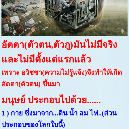
อัตตา(ตัวตน,ตัวกู)มันไม่มีจริง
และไม่มีตั้งแต่แรกแล้ว
เพราะ อวิชชา(ความไม่รู้แจ้ง)จึงทำให้เกิด
อัตตา(ตัวตน) ขึ้นมา
มนุษย์ ประกอบไปด้วย......
1 ) กาย ซึ่งมาจาก...ดิน น้ำ ลม ไฟ..(ส่วน
ประกอบของโลกใบนี้)