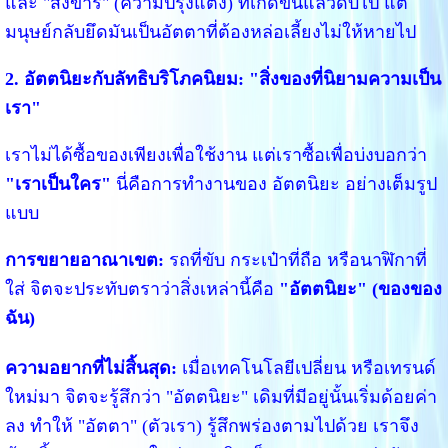
และ "สังขาร" (ความปรุงแต่ง) ที่เกิดขึ้นแล้วดับไป แต่
มนุษย์กลับยึดมันเป็นอัตตาที่ต้องหล่อเลี้ยงไม่ให้หายไป
2. อัตตนิยะกับลัทธิบริโภคนิยม: "สิ่งของที่นิยามความเป็น
เรา"
เราไม่ได้ซื้อของเพียงเพื่อใช้งาน แต่เราซื้อเพื่อบ่งบอกว่า
"เราเป็นใคร"
นี่คือการทำงานของ อัตตนิยะ อย่างเต็มรูป
แบบ
การขยายอาณาเขต:
รถที่ขับ กระเป๋าที่ถือ หรือนาฬิกาที่
ใส่ จิตจะประทับตราว่าสิ่งเหล่านี้คือ
"อัตตนิยะ" (ของของ
ฉัน)
ความอยากที่ไม่สิ้นสุด:
เมื่อเทคโนโลยีเปลี่ยน หรือเทรนด์
ใหม่มา จิตจะรู้สึกว่า "อัตตนิยะ" เดิมที่มีอยู่นั้นเริ่มด้อยค่า
ลง ทำให้ "อัตตา" (ตัวเรา) รู้สึกพร่องตามไปด้วย เราจึง