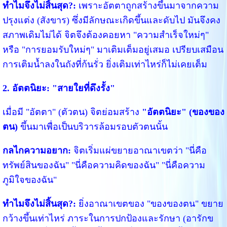
ทำไมจึงไม่สิ้นสุด?:
เพราะอัตตาถูกสร้างขึ้นมาจากความ
ปรุงแต่ง (สังขาร) ซึ่งมีลักษณะเกิดขึ้นและดับไป มันจึงคง
สภาพเดิมไม่ได้ จิตจึงต้องคอยหา "ความสำเร็จใหม่ๆ"
หรือ "การยอมรับใหม่ๆ" มาเติมเต็มอยู่เสมอ เปรียบเสมือน
การเติมน้ำลงในถังที่ก้นรั่ว ยิ่งเติมเท่าไหร่ก็ไม่เคยเต็ม
2. อัตตนิยะ: "สายใยที่ดึงรั้ง"
เมื่อมี "อัตตา" (ตัวตน) จิตย่อมสร้าง
"อัตตนิยะ" (ของของ
ตน)
ขึ้นมาเพื่อเป็นบริวารล้อมรอบตัวตนนั้น
กลไกความอยาก:
จิตเริ่มแผ่ขยายอาณาเขตว่า "นี่คือ
ทรัพย์สินของฉัน" "นี่คือความคิดของฉัน" "นี่คือความ
ภูมิใจของฉัน"
ทำไมจึงไม่สิ้นสุด?:
ยิ่งอาณาเขตของ "ของของตน" ขยาย
กว้างขึ้นเท่าไหร่ ภาระในการปกป้องและรักษา (อารักข