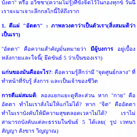
บังตา" หรือ อวิชชา(ความไม่รู้)ที่ขังจิตไว้ในกองทุกข์ วันนี้
เราจะมาเจาะลึกกลไกนี้ให้ถึงราก
1. ตีแผ่ "อัตตา" : ภาพลวงตาว่าเป็นตัวเรา(สิ่งสมมติว่า
เป็นเรา)
"อัตตา" คือความสำคัญมั่นหมายว่า
มีผู้บงการ
อยู่เบื้อง
หลังกายและใจนี้( ยึดขันธ์ 5 ว่าเป็นของเรา)
แก่นของมันคืออะไร?
: คือความรู้สึกว่ามี "จุดศูนย์กลาง" ที่
ทำหน้าที่รับรู้ สั่งการ และเป็นเจ้าของชีวิต
การตีแผ่สมมติ
: ลองแยกแยะดูทีละส่วน หาก "กาย" คือ
อัตตา ทำไมเราสั่งไม่ให้แก่ไม่ได้? หาก "จิต" คืออัตตา
ทำไมเราบังคับให้มีความสุขตลอดเวลาไม่ได้? เราไม่
สามารถบังคับแต่ละธรรมในขันธ์ 5 ได้เลย( รูป เวทนา
สัญญา สังขาร วิญญาณ)