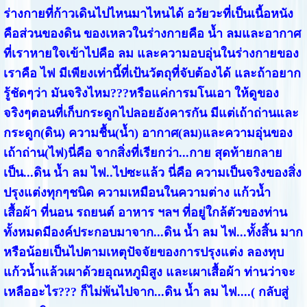
ร่างกายที่ก้าวเดินไปไหนมาไหนได้ อวัยวะที่เป็นเนื้อหนัง
คือส่วนของดิน ของเหลวในร่างกายคือ น้ำ ลมและอากาศ
ที่เราหายใจเข้าไปคือ ลม และความอบอุ่นในร่างกายของ
เราคือ ไฟ มีเพียงเท่านี้ที่เป้นวัตถุที่จับต้องได้ และถ้าอยาก
รู้ชัดๆว่า มันจริงไหม???หรือแค่การมโนเอา ให้ดูของ
จริงๆตอนที่เก็บกระดูกไปลอยอังคารกัน มีแต่เถ้าถ่านและ
กระดูก(ดิน) ความชื้น(น้ำ) อากาศ(ลม)และความอุ่นของ
เถ้าถ่าน(ไฟ)นี่คือ จากสิ่งที่เรียกว่า...กาย สุดท้ายกลาย
เป็น...ดิน น้ำ ลม ไฟ..ไปซะแล้ว นี่คือ ความเป็นจริงของสิ่ง
ปรุงแต่งทุกๆชนิด ความเหมือนในความต่าง แก้วน้ำ
เสื้อผ้า ที่นอน รถยนต์ อาหาร ฯลฯ ที่อยู่ใกล้ตัวของท่าน
ทั้งหมดมีองค์ประกอบมาจาก...ดิน น้ำ ลม ไฟ...ทั้งสิ้น มาก
หรือน้อยเป็นไปตามเหตุปัจจัยของการปรุงแต่ง ลองทุบ
แก้วน้ำแล้วเผาด้วยอุณหภูมิสูง และเผาเสื้อผ้า ท่านว่าจะ
เหลืออะไร??? ก็ไม่พ้นไปจาก...ดิน น้ำ ลม ไฟ....( กลับสู่