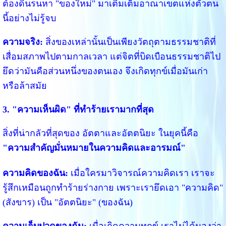
ต้องดิ้นรนหา "ของใหม่" มาเติมเต็มอาณาเขตแห่งตัวตน
นี้อย่างไม่รู้จบ
ความจริง:
สิ่งของเหล่านั้นเป็นเพียงวัตถุตามธรรมชาติที่
เสื่อมสภาพไปตามกาลเวลา แต่จิตที่บิดเบือนธรรมชาติไป
ยึดว่ามันคือส่วนหนึ่งของตนเอง จึงเกิดทุกข์เมื่อมันเก่า
หรือล้าสมัย
3. "ความเห็นผิด" ที่ทำร้ายเรามากที่สุด
สิ่งที่น่ากลัวที่สุดของ อัตตาและอัตตนิยะ ในยุคนี้คือ
"ความสำคัญมั่นหมายในความคิดและอารมณ์"
ความคิดของฉัน:
เมื่อใครมาวิจารณ์ความคิดเรา เราจะ
รู้สึกเหมือนถูกทำร้ายร่างกาย เพราะเรายึดเอา "ความคิด"
(สังขาร) เป็น "อัตตนิยะ" (ของฉัน)
ความเจ็บปวดของฉัน:
เมื่อเกิดความทุกข์ เราไม่ได้มองว่า