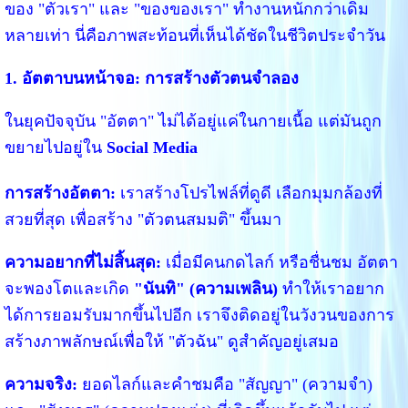
ของ "ตัวเรา" และ "ของของเรา" ทำงานหนักกว่าเดิม
หลายเท่า นี่คือภาพสะท้อนที่เห็นได้ชัดในชีวิตประจำวัน
1. อัตตาบนหน้าจอ: การสร้างตัวตนจำลอง
ในยุคปัจจุบัน "อัตตา" ไม่ได้อยู่แค่ในกายเนื้อ แต่มันถูก
ขยายไปอยู่ใน
Social Media
การสร้างอัตตา:
เราสร้างโปรไฟล์ที่ดูดี เลือกมุมกล้องที่
สวยที่สุด เพื่อสร้าง "ตัวตนสมมติ" ขึ้นมา
ความอยากที่ไม่สิ้นสุด:
เมื่อมีคนกดไลก์ หรือชื่นชม อัตตา
จะพองโตและเกิด
"นันทิ" (ความเพลิน)
ทำให้เราอยาก
ได้การยอมรับมากขึ้นไปอีก เราจึงติดอยู่ในวังวนของการ
สร้างภาพลักษณ์เพื่อให้ "ตัวฉัน" ดูสำคัญอยู่เสมอ
ความจริง:
ยอดไลก์และคำชมคือ "สัญญา" (ความจำ)