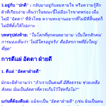
3.อยู่กับ "ปกติ" :
กลับมาอยู่กับลมหายใจ หรือความรู้สึก
ตัวที่เรียบง่าย เห็นว่าในขณะนี้ไม่มีอะไรขาดพร่อง เมื่อ
ไม่มี "อัตตา" ที่หิวโหย ความทะยานอยากที่ไม่มีที่สิ้นสุดก็
ไม่มีที่ตั้งให้ไปเกาะ
บทสรุปส่งท้าย:
"ในโลกที่ทุกคนพยายาม 'เป็นใครสักคน'
การมองเห็นว่า 'ไม่มีใครอยู่จริง' คืออิสรภาพที่ยิ่งใหญ่
ที่สุด"
การตีแผ่ อัตตา ฝ่ายดี
1. ตีแผ่ "อัตตาฝ่ายดี"
มักจะมีคำถามว่า
"ถ้าเราเป็นคนดี มีศีลธรรม ช่วยเหลือ
สังคม นั่นเป็นอัตตาที่ควรเก็บไว้ใช่หรือไม่?"
แก่นที่ต้องตีแผ่:
แม้จะเป็น "อัตตาฝ่ายดี" (เช่น ฉันเป็นคน