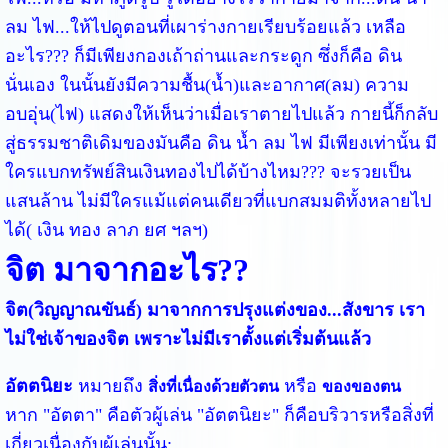
ลม ไฟ...ให้ไปดูตอนที่เผาร่างกายเรียบร้อยแล้ว เหลือ
อะไร??? ก็มีเพียงกองเถ้าถ่านและกระดูก ซึ่งก็คือ ดิน
นั่นเอง ในนั้นยังมีความชื้น(น้ำ)และอากาศ(ลม) ความ
อบอุ่น(ไฟ) แสดงให้เห็นว่าเมื่อเราตายไปแล้ว กายนี้ก็กลับ
สู่ธรรมชาติเดิมของมันคือ ดิน น้ำ ลม ไฟ มีเพียงเท่านั้น มี
ใครแบกทรัพย์สินเงินทองไปได้บ้างไหม??? จะรวยเป็น
แสนล้าน ไม่มีใครแม้แต่คนเดียวที่แบกสมมติทั้งหลายไป
ได้( เงิน ทอง ลาภ ยศ ฯลฯ)
จิต มาจากอะไร??
จิต(วิญญาณขันธ์) มาจากการปรุงแต่งของ...สังขาร เรา
ไม่ใช่เจ้าของจิต เพราะไม่มีเราตั้งแต่เริ่มต้นแล้ว
อัตตนิยะ
หมายถึง
หรือ
สิ่งที่เนื่องด้วยตัวตน
ของของตน
หาก "อัตตา" คือตัวผู้เล่น "อัตตนิยะ" ก็คือบริวารหรือสิ่งที่
เกี่ยวเนื่องกับผู้เล่นนั้น: