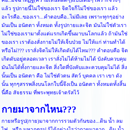
คือ..มิจฉาทิฏฐิ(ความเห็นที่ผิดๆ)แบบเต็มๆ เพราะจริงๆ
แล้ว รูปกายนี้ไม่ใช่ของเรา จิตใจก็ไม่ใช่ของเรา แล้ว
อะไรคือ..ของเรา...คำตอบคือ..ไม่มีเลย เพราะทุกๆอย่าง
มันเป็น อนัตตา ทั้งหมด ทั้งรูปกายและจิต มันไม่ใช่ตัวเรา
ไม่ใช่ของเรามาตั้งแต่แรกเกิดขึ้นมาบนโลกแล้ว ถ้ามันใช่
ของเรา เราต้องสั่งกายไม่ให้เจ็บป่วย ไม่ให้แก่ ท่านทำได้
หรือไม่??? เราสั่งจิตไม่ให้เกิดดับได้ไหม??? คำตอบคือ จิต
เกิดดับอยู่ตลอดเวลา เราสั่งไม่ได้ห้ามไม่ได้ บังคับควบคุม
มันไม่ได้ทั้งกายและจิต สิ่งใดที่บังคับและควบคุมไม่ได้ สิ่ง
นั้นเป็น อนัตตา คือ ไม่ใช่ตัวตน สัตว์ บุคคล เรา เขา ดัง
นั้น ทุกๆสรรพสิ่งบนโลกใบนี้จึงเป็น อนัตตา ทั้งหมดทั้งสิ้น
นี้คือ สัจธรรม ที่พระพุทธเจ้าตรัสไว้
กายมาจากไหน???
กายหรือรูป(กาย)มาจากการรวมตัวกันของ...ดิน น้ำ ลม
ไฟ...หรือ มหาภูตรูป รู้ได้อย่างไรว่ากายมาจาก...ดิน น้ำ