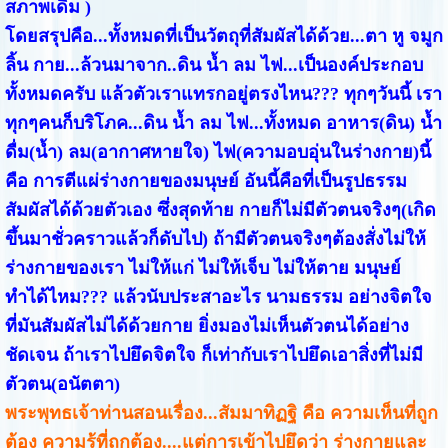
สภาพเดิม )
โดยสรุปคือ...ทั้งหมดที่เป็นวัตถุที่สัมผัสได้ด้วย...ตา หู จมูก
ลิ้น กาย...ล้วนมาจาก..ดิน น้ำ ลม ไฟ...เป็นองค์ประกอบ
ทั้งหมดครับ แล้วตัวเราแทรกอยู่ตรงไหน??? ทุกๆวันนี้ เรา
ทุกๆคนก็บริโภค...ดิน น้ำ ลม ไฟ...ทั้งหมด อาหาร(ดิน) น้ำ
ดื่ม(น้ำ) ลม(อากาศหายใจ) ไฟ(ความอบอุ่นในร่างกาย)นี้
คือ การตีแผ่ร่างกายของมนุษย์ อันนี้คือที่เป็นรูปธรรม
สัมผัสได้ด้วยตัวเอง ซึ่งสุดท้าย กายก็ไม่มีตัวตนจริงๆ(เกิด
ขึ้นมาชั่วคราวแล้วก็ดับไป) ถ้ามีตัวตนจริงๆต้องสั่งไม่ให้
ร่างกายของเรา ไม่ให้แก่ ไม่ให้เจ็บ ไม่ให้ตาย มนุษย์
ทำได้ไหม??? แล้วนับประสาอะไร นามธรรม อย่างจิตใจ
ที่มันสัมผัสไม่ได้ด้วยกาย ยิ่งมองไม่เห็นตัวตนได้อย่าง
ชัดเจน ถ้าเราไปยึดจิตใจ ก็เท่ากับเราไปยึดเอาสิ่งที่ไม่มี
ตัวตน(อนัตตา)
พระพุทธเจ้าท่านสอนเรื่อง...สัมมาทิฏฐิ คือ ความเห็นที่ถูก
ต้อง ความรู้ที่ถูกต้อง....แต่การเข้าไปยึดว่า ร่างกายและ