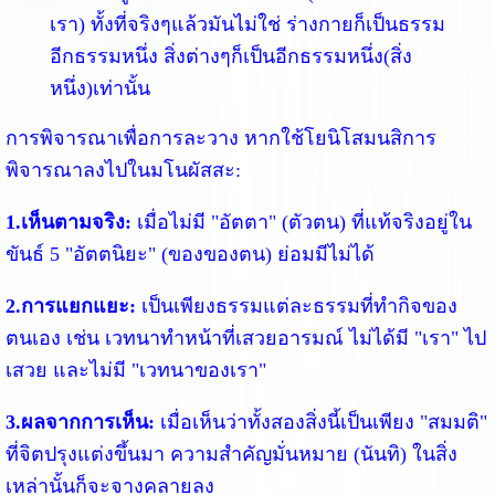
เรา) ทั้งที่จริงๆแล้วมันไม่ใช่ ร่างกายก็เป็นธรรม
อีกธรรมหนึ่ง สิ่งต่างๆก็เป็นอีกธรรมหนึ่ง(สิ่ง
หนึ่ง)เท่านั้น
การพิจารณาเพื่อการละวาง หากใช้โยนิโสมนสิการ
พิจารณาลงไปในมโนผัสสะ:
1.เห็นตามจริง:
เมื่อไม่มี "อัตตา" (ตัวตน) ที่แท้จริงอยู่ใน
ขันธ์ 5 "อัตตนิยะ" (ของของตน) ย่อมมีไม่ได้
2.การแยกแยะ:
เป็นเพียงธรรมแต่ละธรรมที่ทำกิจของ
ตนเอง เช่น เวทนาทำหน้าที่เสวยอารมณ์ ไม่ได้มี "เรา" ไป
เสวย และไม่มี "เวทนาของเรา"
3.ผลจากการเห็น:
เมื่อเห็นว่าทั้งสองสิ่งนี้เป็นเพียง "สมมติ"
ที่จิตปรุงแต่งขึ้นมา ความสำคัญมั่นหมาย (นันทิ) ในสิ่ง
เหล่านั้นก็จะจางคลายลง