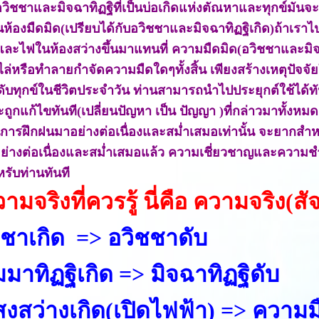
 อวิชชาและมิจฉาทิฏฐิที่เป็นบ่อเกิดแห่งตัณหาและทุกข์มัน
นห้องมืดมิด(เปรียบได้กับอวิชชาและมิจฉาทิฏฐิเกิด)ถ้าเราไ
ละไฟในห้องสว่างขึ้นมาแทนที่ ความมืดมิด(อวิชชาและมิจฉ
ล่หรือทำลายกำจัดความมืดใดๆทั้งสิ้น เพียงสร้างเหตุปัจจัยให
ดดับทุกข์ในชีวิตประจำวัน ท่านสามารถนำไปประยุกต์ใช้ได้ท
ะถูกแก้ไขทันที(เปลี่ยนปัญหา เป็น ปัญญา )ที่กล่าวมาทั้งหมด
่านการฝึกฝนมาอย่างต่อเนื่องและสม่ำเสมอเท่านั้น จะยากสำหรับ
ิอย่างต่อเนื่องและสม่ำเสมอแล้ว ความเชี่ยวชาญและความชำนา
หรับท่านทันที
ามจริงที่ควรรู้ นี่คือ ความจริง(ส
ชชาเกิด => อวิชชาดับ
มาทิฏฐิเกิด => มิจฉาทิฏฐิดับ
สว่างเกิด(เปิดไฟฟ้า) => ความม