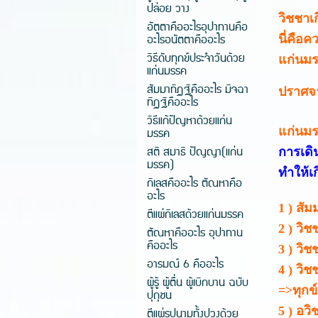
ปล่อย วาง
วิชชาเ
อัตตาคืออะไรอุปาทานคือ
อะไรอนัตตาคืออะไร
นี่คือ
วิธีดับทุกข์ประจำวันด้วย
แก่นมรร
แก่นมรรค
สัมมาทิฏฐิคืออะไร มิจฉา
ปราศจา
ทิฏฐิคืออะไร
วิธีแก้ปัญหาด้วยแก่น
มรรค
แก่นมร
สติ สมาธิ ปัญญา(แก่น
การเดิ
มรรค)
ทำให้เก
กิเลสคืออะไร ตัณหาคือ
อะไร
1 ) สัม
ตีแผ่กิเลสด้วยแก่นมรรค
2 ) วิ
ตัณหาคืออะไร อุปาทาน
คืออะไร
3 ) วิ
อารมณ์ 6 คืออะไร
4 ) วิ
ผู้รู้ ผู้ตื่น ผู้เบิกบาน ฉบับ
=>ทุกข์
ปุถุชน
5 ) อว
ตีแผ่รูปนามทั้งปวงด้วย