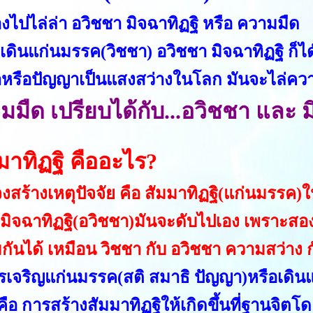
องไปไล่ล่า อวิชชา มิจฉาทิฏฐิ หรือ ความมืด
เดินแก่นมรรค(วิชชา) อวิชชา มิจฉาทิฏฐิ ก็ไ
าหรือปัญญาเป็นแสงสว่างในโลก มันจะไล่คว
มมืด เปรียบได้กับ...อวิชชา และ ม
มาทิฏฐิ คืออะไร?
งสร้างเหตุปัจจัย คือ สัมมาทิฏฐิ(แก่นมรรค)
ง มิจฉาทิฏฐิ(อวิชชา)มันจะดับไปเอง เพราะส
กันได้ เหมือน วิชชา กับ อวิชชา ความสว่าง ก
รเจริญแก่นมรรค(สติ สมาธิ ปัญญา)หรือเด
็คือ การสร้างสัมมาทิฏฐิให้เกิดขึ้นที่ฐานจิ