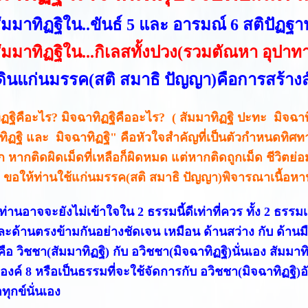
ัมมาทิฏฐิใน..ขันธ์ 5 และ อารมณ์ 6 สติปัฏฐา
ัมมาทิฏฐิใน...กิเลสทั้งปวง(รวมตัณหา อุปาท
ินแก่นมรรค(สติ สมาธิ ปัญญา)คือการสร้างสั
ิฏฐิคือะไร? มิจฉาทิฏฐิคืออะไร? ( สัมมาทิฏฐิ ปะทะ มิจฉาทิ
ทิฏฐิ และ มิจฉาทิฏฐิ"
คือหัวใจสำคัญที่เป็นตัวกำหนดทิศท
ก หากติดผิดเม็ดที่เหลือก็ผิดหมด แต่หากติดถูกเม็ด ชีวิตย
ด้ ขอให้ท่านใช้แก่นมรรค(สติ สมาธิ ปัญญา)พิจารณาเนื้อห
่านอาจจะยังไม่เข้าใจใน 2 ธรรมนี้ดีเท่าที่ควร ทั้ง 2 ธรรมเ
ละด้านตรงข้ามกันอย่างชัดเจน เหมือน ด้านสว่าง กับ ด้านมืด
คือ วิชชา(สัมมาทิฏฐิ) กับ อวิชชา(มิจฉาทิฏฐิ)นั่นเอง สัมมา
องค์ 8 หรือเป็นธรรมที่จะใช้จัดการกับ อวิชชา(มิจฉาทิฏฐิ)อ
ทุกข์นั่นเอง