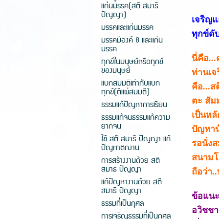
แก่นมรรค(สติ สมาธิ
ปัญญา)
เจริญแ
มรรคและแก่นมรรค
ทุกข์ด
มรรคมีองค์ 8 และแก่น
มรรค
นี่คือ
ทุกข์ในมนุษย์หรือทุกข์
ของมนุษย์
ท่านเจ
แบกสมมติเท่ากับแบก
คือ...ส
ทุกข์(ตีแผ่สมมติ)
ตะ สัม
ธรรมแก้ปัญหาการเรียน
เป็นหล
ธรรมแก้จนธรรมแก้ความ
ยากจน
ปัญหาน
ใช้ สติ สมาธิ ปัญญา แก้
รอนั่ง
ปัญหาตกงาน
สนามโห
การสร้างงานด้วย สติ
สมาธิ ปัญญา
ถือว่า.
แก้ปัญหางานด้วย สติ
สมาธิ ปัญญา
ข้อแนะ
ธรรมที่เป็นกุศล
อวิชชา
การเจริญธรรมที่เป็นกุศล