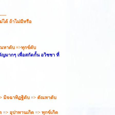
....
ได้ ถ้าไม่มีหรือ
ัณหาดับ =>ทุกข์ดับ
ากๆ เพื่อสกัดกั้น อวิชชา ที่
=> มิจฉาทิฏฐิดับ => ตัณหาดับ
ด => อุปาทานเกิด => ทุกข์เกิด