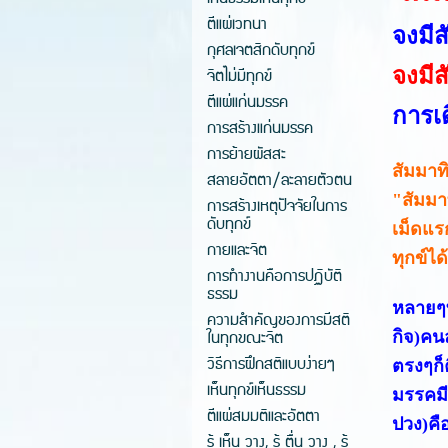
ตีแผ่เวทนา
จงมีส
กุศลเจตสิกดับทุกข์
จิตไม่มีทุกข์
จงมีส
ตีแผ่แก่นมรรค
การเด
การสร้างแก่นมรรค
การย้ายผัสสะ
สัมมาท
สลายอัตตา/ละลายตัวตน
"สัมมา
การสร้างเหตุปัจจัยในการ
ดับทุกข์
เม็ดแร
กายและจิต
ทุกข์ไ
การทำงานคือการปฏิบัติ
ธรรม
หลายๆท
ความสำคัญของการมีสติ
ในทุกขณะจิต
กิจ)คน
วิธีการฝึกสติแบบง่ายๆ
ตรงๆก็
เห็นทุกข์เห็นธรรม
มรรคมี
ตีแผ่สมมติและอัตตา
ปวง)คือ
รู้ เห็น วาง, รู้ ตื่น วาง , รู้