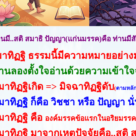
านมี..สติ สมาธิ ปัญญา(แก่นมรรค)คือ ท่านมีส
มาทิฏฐิ ธรรมนี้มีความหมายอย่า
่านลองตั้งใจอ่านด้วยความเข้าใ
มาทิฏฐิเกิด => มิจฉาทิฏฐิดับ
(
ตามหลัก
าทิฏฐิ ก็คือ วิชชา หรือ ปัญญา นั
มาทิฏฐิ คือ
องค์มรรคข้อแรกในอริยมรรคม
มาทิฏฐิ มาจากเหตุปัจจัยคือ..สติ