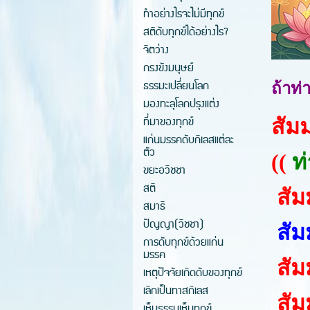
ทำอย่างไรจะไม่มีทุกข์
สติดับทุกข์ได้อย่างไร?
จิตว่าง
กรงขังมนุษย์
ธรรมะเปลี่ยนโลก
ถ้าท่
มองทะลุโลกปรุงแต่ง
ที่มาของทุกข์
สัม
แก่นมรรคดับกิเลสแต่ละ
ตัว
((
ท
ขยะอวิชชา
สติ
สัม
สมาธิ
ปัญญา(วิชชา)
สัมม
การดับทุกข์ด้วยแก่น
มรรค
สัม
เหตุปัจจัยเกิดดับของทุกข์
เลิกเป็นทาสกิเลส
สัม
เห็นธรรมเห็นทุกข์