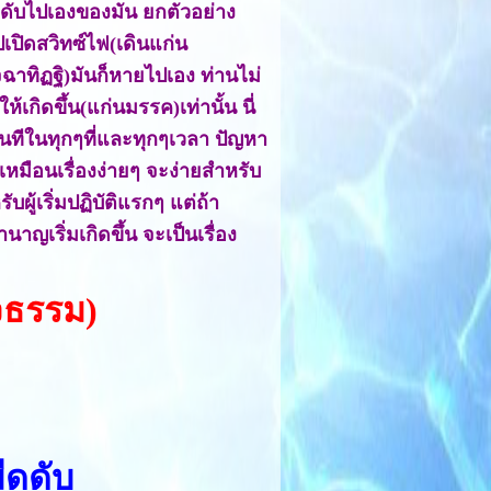
จะดับไปเองของมัน ยกตัวอย่าง
ปเปิดสวิทซ์ไฟ(เดินแก่น
าทิฏฐิ)มันก็หายไปเอง ท่านไม่
้เกิดขึ้น(แก่นมรรค)เท่านั้น นี่
ันทีในทุกๆที่และทุกๆเวลา ปัญหา
เหมือนเรื่องง่ายๆ จะง่ายสำหรับ
ผู้เริ่มปฏิบัติแรกๆ แต่ถ้า
ญเริ่มเกิดขึ้น จะเป็นเรื่อง
ัจธรรม)
ืดดับ