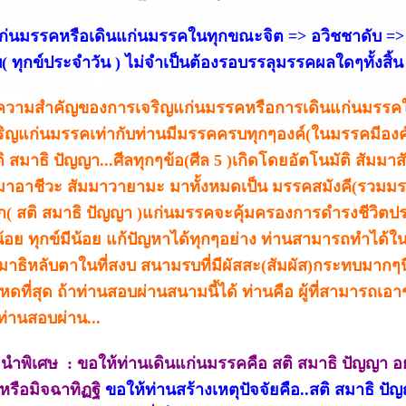
ก่นมรรคหรือเดินแก่นมรรคในทุกขณะจิต => อวิชชาดับ =>
ับ( ทุกข์ประจำวัน ) ไม่จำเป็นต้องรอบรรลุมรรคผลใดๆทั้งสิ้น
...ความสำคัญของการเจริญแก่นมรรคหรือการเดินแก่นมรร
ริญแก่นมรรคเท่ากับท่านมีมรรคครบทุกๆองค์(ในมรรคมีองค์
ติ สมาธิ ปัญญา...ศีลทุกๆข้อ(ศีล 5 )เกิดโดยอัตโนมัติ สัมม
มาอาชีวะ สัมมาวายามะ มาทั้งหมดเป็น มรรคสมังคี(รวมมร
ัก( สติ สมาธิ ปัญญา )แก่นมรรคจะคุ้มครองการดำรงชีวิตปร
้อย ทุกข์มีน้อย แก้ปัญหาได้ทุกๆอย่าง ท่านสามารถทำได้ใน
สมาธิหลับตาในที่สงบ สนามรบที่มีผัสสะ(สัมผัส)กระทบมากๆ
ดที่สุด ถ้าท่านสอบผ่านสนามนี้ได้ ท่านคือ ผู้ที่สามาร
.ท่านสอบผ่าน...
นำพิเศษ : ขอให้ท่านเดินแก่นมรรคคือ สติ สมาธิ ปัญญา อย่
หรือมิจฉาทิฏฐิ
ขอให้ท่านสร้างเหตุปัจจัยคือ..สติ สมาธิ ปัญ