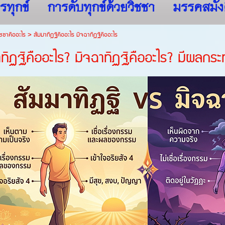
รทุกข์
การดับทุกข์ด้วยวิชชา
มรรคสมัง
ชชาคืออะไร
>
สัมมาทิฏฐิคืออะไร มิจฉาทิฏฐิคืออะไร
ทิฏฐิคืออะไร? มิจฉาทิฏฐิคืออะไร? มีผลกระ