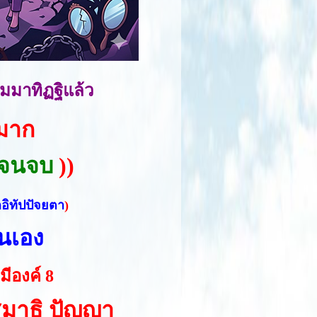
ัมมาทิฏฐิแล้ว
งมาก
จจนจบ
))
อิทัปปัจยตา
)
่นเอง
ีองค์ 8
 สมาธิ ปัญญา