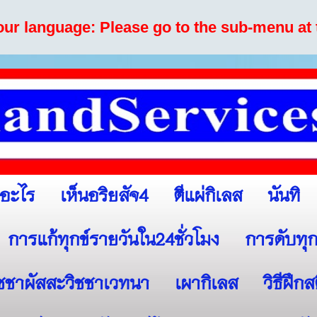
your language: Please go to the sub-menu at 
เห็นอริยสัจ4
ตีแผ่กิเลส
นันทิ
ออะไร
การแก้ทุกข์รายวันใน24ชั่วโมง
การดับทุก
ิชชาผัสสะวิชชาเวทนา
เผากิเลส
วิธีฝึก