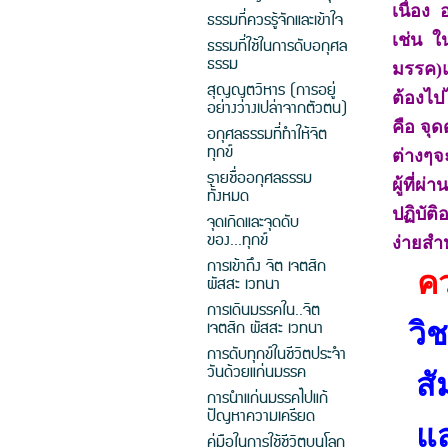
เนื่อง
ธรรมที่ควรรู้จักและเข้าใจ
เช่น ใ
ธรรมที่ใช้ในการดับอกุศล
ธรรม
มรรค)แ
สุญญตวิหาร (การอยู่
ต้องไปไ
อย่างว่างเปล่าจากตัวตน)
คือ จุ
อกุศลธรรมที่ทำให้จิต
ทุกข์
ต่างๆจ
รายชื่ออกุศลธรรม
ผู้ที่ผ
ทั้งหมด
ปฏิบัต
จุดเกิดและจุดดับ
ของ...ทุกข์
ง่ายสำ
การเข้าถึง จิต เจตสิก
คว
ผัสสะ เวทนา
การเดินมรรคใน..จิต
เจตสิก ผัสสะ เวทนา
วิ
การดับทุกข์ในชีวิตประจำ
วันด้วยแก่นมรรค
สัม
การนำแก่นมรรคไปแก้
ปัญหาความเครียด
แสง
คู่มือในการใช้ชีวิตบนโลก