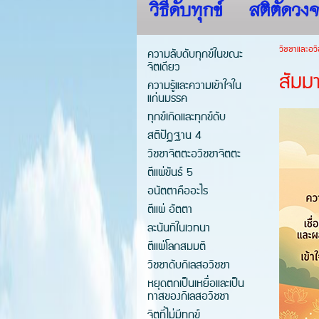
วิธีดับทุกข์
สติตัดวงจ
วิชชาและอวิ
ความลับดับทุกข์ในขณะ
จิตเดียว
สัมมา
ความรู้และความเข้าใจใน
แก่นมรรค
ทุกข์เกิดและทุกข์ดับ
สติปัฏฐาน 4
วิชชาจิตตะอวิชชาจิตตะ
ตีแผ่ขันธ์ 5
อนัตตาคืออะไร
ตีแผ่ อัตตา
ละนันทิในเวทนา
ตีแผ่โลกสมมติ
วิชชาดับกิเลสอวิชชา
หยุดตกเป็นเหยื่อและเป็น
ทาสของกิเลสอวิชชา
จิตที่ไม่มีทุกข์