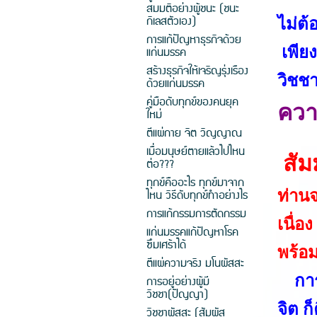
สมมติอย่างผู้ชนะ (ชนะ
กิเลสตัวเอง)
ไม่ต้
การแก้ปัญหาธุรกิจด้วย
แก่นมรรค
เพียง
สร้างธุรกิจให้เจริญรุ่งเรือง
วิชช
ด้วยแก่นมรรค
คู่มือดับทุกข์ของคนยุค
ควา
ใหม่
ตีแผ่กาย จิต วิญญาณ
เมื่อมนุษย์ตายแล้วไปไหน
สัม
ต่อ???
ทุกข์คืออะไร ทุกข์มาจาก
ไหน วิธีดับทุกข์ทำอย่างไร
ท่านจ
การแก้กรรมการตัดกรรม
เนื่อ
แก่นมรรคแก้ปัญหาโรค
ซึมเศร้าได้
พร้อม
ตีแผ่ความจริง มโนผัสสะ
กา
การอยู่อย่างผู้มี
วิชชา(ปัญญา)
จิต ก
วิชชาผัสสะ (สัมผัส