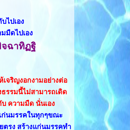
ดับไปเอง
ามมืดไปเอง
ิจฉาทิฏฐิ
ให้เจริญงอกงามอย่างต่อ
องธรรมนี้ไม่สามารถเดิด
ับ ความมืด นั่นเอง
ินแก่นมรรคในทุกๆขณะ
ตโดยตรง สร้างแก่นมรรคทำ