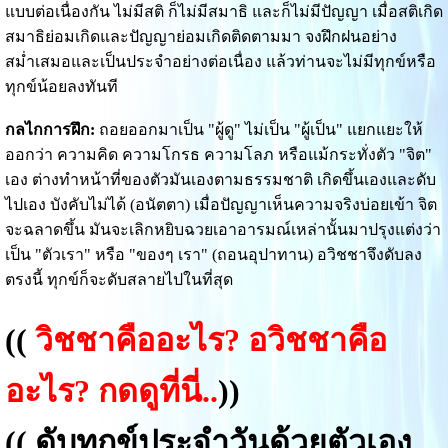
แบบต่อเนื่องกัน ไม่มีสติ ก็ไม่มีสมาธิ และก็ไม่มีปัญญา เมื่อสติเกิด
สมาธิย่อมเกิดและปัญญาย่อมเกิดติดตามมา จงฝึกฝนอย่าง
สม่ำเสมอและเป็นประจำอย่างต่อเนื่อง แล้วท่านจะไม่มีทุกข์หรือ
ทุกข์น้อยลงทันที
กลไกการฝึก:
ถอยออกมาเป็น "ผู้ดู" ไม่เป็น "ผู้เป็น" แยกแยะให้
ออกว่า ความคิด ความโกรธ ความโลภ หรือแม้กระทั่งตัว "จิต"
เอง ต่างทำหน้าที่ของตัวมันเองตามธรรมชาติ เกิดขึ้นเองและดับ
ไปเอง บังคับไม่ได้ (อนัตตา) เมื่อปัญญาเห็นความจริงบ่อยเข้า จิต
จะฉลาดขึ้น มันจะเลิกหยิบฉวยเอาอารมณ์เหล่านั้นมาปรุงแต่งว่า
เป็น "ตัวเรา" หรือ "ของๆ เรา" (ถอนอุปาทาน) อวิชชาจึงดับลง
ตรงนี้ ทุกข์ก็จะดับสลายไปในที่สุด
((
วิชชาคืออะไร? อวิชชาคือ
อะไร? กดดูที่นี่..
))
((
ดับทุกข์ประจำวันด้วยตัวเอง