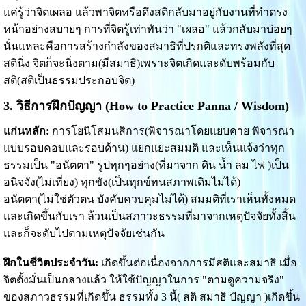
แค่รู้ว่าจิตเผลอ แล้วพาจิตหรือดึงสติกลับมาอยู่กับงานที่ทำตรง
หน้าอย่างสบายๆ การที่จิตรู้เท่าทันว่า "เผลอ" แล้วกลับมาบ่อยๆ
นั่นแหละคือการสร้างกำลังของสมาธิที่ปรกติและทรงพลังที่สุด
สตินิ่ง จิตก็จะนิ่งตาม(มีสมาธิ)เพราะจิตเกิดและดับพร้อมกับ
สติ(สติเป็นธรรมประกอบจิต)
3. วิธีการฝึกปัญญา (How to Practice Panna / Wisdom)
แก่นหลัก:
การโยนิโสมนสิการ(พิจารณาโดยแยบคาย พิจารณา
แบบรอบคอบและรอบด้าน) แยกแยะสมมติ และเห็นแจ้งว่าทุก
ธรรมเป็น "อนัตตา" รูปทุกๆอย่าง(ที่มาจาก ดิน น้ำ ลม ไฟ )เป็น
อนิจจัง(ไม่เที่ยง) ทุกขัง(เป็นทุกข์ทนสภาพเดิมไม่ได้)
อนัตตา(ไม่ใช่ตัวตน บังคับควบคุมไม่ได้) สมมติที่เราเห็นทั้งหมด
และเกิดขึ้นกับเรา ล้วนเป็นสภาวะธรรมที่มาจากเหตุปัจจัยทั้งสิ้น
และก็จะดับไปตามเหตุปัจจัยเช่นกัน
ฝึกในชีวิตประจำวัน:
เกิดขึ้นต่อเนื่องจากการมีสติและสมาธิ เมื่อ
จิตตั้งมั่นเป็นกลางแล้ว ให้ใช้ปัญญาในการ "ตามดูความจริง"
ของสภาวธรรมที่เกิดขึ้น ธรรมทั้ง 3 นี้( สติ สมาธิ ปัญญา )เกิดขึ้น