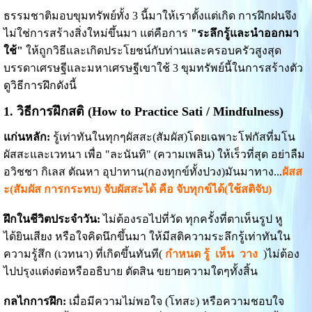
ธรรมชาติมอบขุมทรัพย์ทั้ง 3 นี้มาให้เราตั้งแต่เกิด การฝึกฝนจึง
ไม่ใช่การสร้างสิ่งใหม่ขึ้นมา แต่คือการ
"ระลึกรู้และนำออกมา
ใช้"
ให้ถูกวิธีและเกิดประโยชน์กับท่านและครอบครัวสูงสุด
บรรดาเศรษฐีและมหาเศรษฐีเขาใช้ 3 ขุมทรัพย์นี้ในการสร้างตัว
ดูวิธีการฝึกดังนี้
1. วิธีการฝึกสติ (How to Practice Sati / Mindfulness)
แก่นหลัก:
รู้เท่าทันในทุกๆผัสสะ(สัมผัส)โดยเฉพาะโฟกัสที่มโน
ผัสสะและเวทนา เพื่อ "ละนันทิ" (ความเพลิน) ให้เร็วที่สุด อย่าลืม
อวิชชา กิเลส ตัณหา อุปาทาน(กองทุกข์ทั้งปวง)มันมาทาง...
ผัสส
ะ(สัมผัส การกระทบ) จับผัสสะได้ คือ จับทุกข์ได้(ใช้สติจับ)
ฝึกในชีวิตประจำวัน:
ไม่ต้องรอไปที่วัด ทุกครั้งที่ตาเห็นรูป หู
ได้ยินเสียง หรือใจคิดนึกขึ้นมา ให้มีสติความระลึกรู้เท่าทันใน
ความรู้สึก (เวทนา) ที่เกิดขึ้นทันที(
กำหนด รู้ เห็น วาง
)ไม่ต้อง
ไปปรุงแต่งต่อหรืออธิบาย ตัดสิน ขยายความใดๆทั้งสิ้น
กลไกการฝึก:
เมื่อมีความไม่พอใจ (โทสะ) หรือความชอบใจ