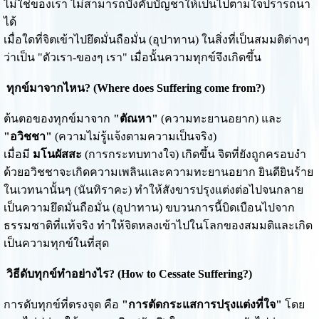
ไม่ใช่ของเรา ไม่สามารถบังคับบัญชาให้เป็นไปตามใจปรารถนา
ได้
เมื่อใดที่จิตเข้าไปยึดมั่นถือมั่น (อุปาทาน) ในสิ่งที่เป็นสมมติต่างๆ
ว่าเป็น "ตัวเรา-ของๆ เรา" เมื่อนั้นความทุกข์จึงเกิดขึ้น
ทุกข์มาจากไหน? (Where does Suffering come from?)
ต้นตอของทุกข์มาจาก
"ตัณหา"
(ความทะยานอยาก) และ
"อวิชชา"
(ความไม่รู้แจ้งตามความเป็นจริง)
เมื่อมี
มโนผัสสะ
(การกระทบทางใจ) เกิดขึ้น จิตที่ยังถูกครอบงำ
ด้วยอวิชชาจะเกิดความเพลินและความทะยานอยาก ยินดียินร้าย
ในเวทนานั้นๆ (นันทิราคะ) ทำให้สังขารปรุงแต่งต่อไปจนกลาย
เป็นความยึดมั่นถือมั่น (อุปาทาน) ขบวนการนี้บิดเบือนไปจาก
ธรรมชาติที่แท้จริง ทำให้จิตหลงเข้าไปในโลกของสมมติและเกิด
เป็นความทุกข์ในที่สุด
วิธีดับทุกข์ทำอย่างไร? (How to Cessate Suffering?)
การดับทุกข์ที่ตรงจุด คือ
"การตัดกระแสการปรุงแต่งที่ใจ"
โดย