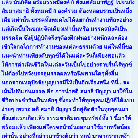
แล้ว นั่นก็คือ อริยมรรคมีองค์ 8 ตั้งแต่สัมมาทิฏฐิ ไปจนถึง
สัมมาสมาธิ ทั้งหมดมี 8 องค์รวม ต้องหลอมรวมเป็นหนึ่ง
เดียวเท่านั้น มรรคทั้งหมดไม่ได้แยกกันทำงานทีละอย่าง
แต่เกิดขึ้นในขณะจิตเดียวเท่านั้นหรือ มรรคสมังคีเป็น
มรรคจิต ซึ่งผู้ปฏิบัติจริงๆต้องฝึกฝนอย่างหนักและต้อง
เข้าใจกลไกการทำงานของแต่ละธรรมด้วย แต่ในที่นี้ขอ
แนะนำท่านเพียงดับทุกข์ได้ในแต่ละวันก็เพียงพอแล้ว
ให้การดำเนินชีวิตในแต่ละวันเป็นไปอย่างราบรื่นไร้ทุกข์
ไม่ต้องไปหวังบรรลุมรรคผลหรือนิพพานใดๆทั้งสิ้น
นอกจากเหตุปัจจัยบุญบารมีให้เป็นอีกเรื่องหนึ่ง ที่นี่...จะ
เน้นไปที่แก่นมรรค คือ การนำสติ สมาธิ ปัญญา มาใช้ใน
ชีวิตประจำวันเป็นหลักๆ ซึ่งจะทำให้ทุกๆคนปฏิบัติได้แบบ
ง่ายๆ เพราะ สติ สมาธิ ปัญญา มีอยู่ติดตัวในทุกๆคนมา
ตั้งแต่แรกเกิดแล้ว ธรรมชาติมอบขุมทรัพย์ทั้ง 3 นี้มาให้
พร้อมแล้ว เพียงแต่ใครจะนำมันออกมาใช้มากหรือน้อย
เท่านั้น อย่างที่กล่าวมาข้างต้นว่า ทุกข์ มาจากรากเหง้า