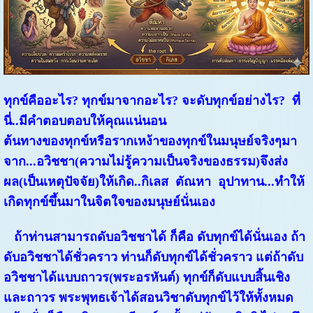
ทุกข์คืออะไร? ทุกข์มาจากอะไร? จะดับทุกข์อย่างไร? ที่
นี่..มีคำตอบตอบให้คุณแน่นอน
ต้นทางของทุกข์หรือรากเหง้าของทุกข์ในมนุษย์จริงๆมา
จาก...อวิชชา(ความไม่รู้ความเป็นจริงของธรรม)จึงส่ง
ผล(เป็นเหตุปัจจัย)ให้เกิด..กิเลส ตัณหา อุปาทาน...ทำให้
เกิดทุกข์ขึ้นมาในจิตใจของมนุษย์นั่นเอง
ถ้าท่านสามารถดับอวิชชาได้ ก็คือ ดับทุกข์ได้นั่นเอง ถ้า
ดับอวิชชาได้ชั่วคราว ท่านก็ดับทุกข์ได้ชั่วคราว แต่ถ้าดับ
อวิชชาได้แบบถาวร(พระอรหันต์) ทุกข์ก็ดับแบบสิ้นเชิง
และถาวร พระพุทธเจ้าได้สอนวิชาดับทุกข์ไว้ให้ทั้งหมด