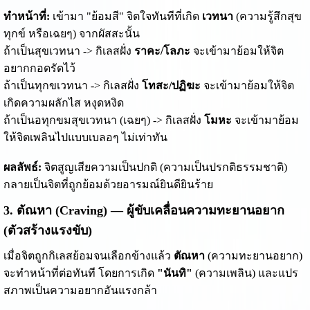
ทำหน้าที่:
เข้ามา "ย้อมสี" จิตใจทันทีที่เกิด
เวทนา
(ความรู้สึกสุข
ทุกข์ หรือเฉยๆ) จากผัสสะนั้น
ถ้าเป็นสุขเวทนา -> กิเลสฝั่ง
ราคะ/โลภะ
จะเข้ามาย้อมให้จิต
อยากกอดรัดไว้
ถ้าเป็นทุกขเวทนา -> กิเลสฝั่ง
โทสะ/ปฏิฆะ
จะเข้ามาย้อมให้จิต
เกิดความผลักไส หงุดหงิด
ถ้าเป็นอทุกขมสุขเวทนา (เฉยๆ) -> กิเลสฝั่ง
โมหะ
จะเข้ามาย้อม
ให้จิตเพลินไปแบบเบลอๆ ไม่เท่าทัน
ผลลัพธ์:
จิตสูญเสียความเป็นปกติ (ความเป็นปรกติธรรมชาติ)
กลายเป็นจิตที่ถูกย้อมด้วยอารมณ์ยินดียินร้าย
3. ตัณหา (Craving) — ผู้ขับเคลื่อนความทะยานอยาก
(ตัวสร้างแรงขับ)
เมื่อจิตถูกกิเลสย้อมจนเลือกข้างแล้ว
ตัณหา
(ความทะยานอยาก)
จะทำหน้าที่ต่อทันที โดยการเกิด
"นันทิ"
(ความเพลิน) และแปร
สภาพเป็นความอยากอันแรงกล้า