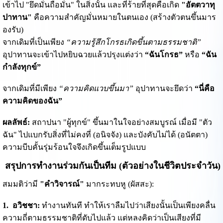
เข้าไป "ยึดมั่นถือมั่น" ในสิ่งนั้น และที่ร้ายที่สุดคือเกิด
"อัตตวาทุ
ปาทาน"
คือความสำคัญมั่นหมายในตนเอง (สร้างตัวตนขึ้นมาร
องรับ)
จากเดิมที่เป็นเพียง
“ความรู้สึกโกรธเกิดขึ้นตามธรรมชาติ”
อุปาทานจะเข้าไปหยิบฉวยแล้วปรุงแต่งว่า
“ฉันโกรธ”
หรือ
“ฉัน
กำลังทุกข์”
จากเดิมที่มีเพียง
“ความคิดแวบขึ้นมา”
อุปาทานจะยึดว่า
“นี่คือ
ความคิดของฉัน”
ผลลัพธ์:
สถาปนา "ผู้ทุกข์" ขึ้นมาในใจอย่างสมบูรณ์ เมื่อมี "ตัว
ฉัน" ไปแบกรับสิ่งที่ไม่คงที่ (อนิจจัง) และบังคับไม่ได้ (อนัตตา)
ความบีบคั้นรุ่มร้อนใจจึงเกิดขึ้นเต็มรูปแบบ
สรุปการทำงานร่วมกันเป็นทีม (ตัวอย่างในชีวิตประจำวัน)
สมมติว่ามี
"คำวิจารณ์"
มากระทบหู (ผัสสะ):
1. อวิชชา:
ทำงานทันที ทำให้เราลืมไปว่าเสียงนั้นเป็นเพียงคลื่น
ความถี่ตามธรรมชาติที่ดับไปแล้ว แต่หลงคิดว่าเป็นเสียงที่มี