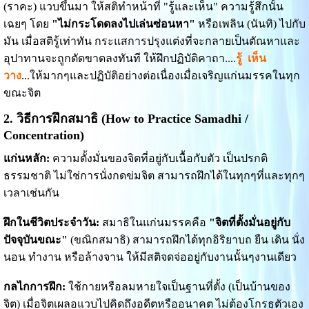
(ราคะ) แวบขึ้นมา ให้สติทำหน้าที่ "รู้และเห็น" ความรู้สึกนั้น
เฉยๆ โดย
"ไม่กระโดดลงไปเล่นซ่อนหา"
หรือเพลิน (นันทิ) ไปกับ
มัน เมื่อสติรู้เท่าทัน กระแสการปรุงแต่งที่จะกลายเป็นตัณหาและ
อุปาทานจะถูกตัดขาดลงทันที ให้ฝึกปฏิบัติคาถา....
รู้ เห็น
วาง
...ให้มากๆและปฏิบัติอย่างต่อเนื่องเมื่อเจริญแก่นมรรคในทุก
ขณะจิต
2. วิธีการฝึกสมาธิ (How to Practice Samadhi /
Concentration)
แก่นหลัก:
ความตั้งมั่นของจิตที่อยู่กับเนื้อกับตัว เป็นปรกติ
ธรรมชาติ ไม่ใช่การนั่งกดข่มจิต สามารถฝึกได้ในทุกๆที่และทุกๆ
เวลาเช่นกัน
ฝึกในชีวิตประจำวัน:
สมาธิในแก่นมรรคคือ
"จิตที่ตั้งมั่นอยู่กับ
ปัจจุบันขณะ"
(ขณิกสมาธิ) สามารถฝึกได้ทุกอิริยาบถ ยืน เดิน นั่ง
นอน ทำงาน หรือล้างจาน ให้มีสติจดจ่ออยู่กับงานนั้นๆงานเดียว
กลไกการฝึก:
ใช้กายหรือลมหายใจเป็นฐานที่ตั้ง (เป็นบ้านของ
จิต) เมื่อจิตเผลอแวบไปคิดถึงอดีตหรืออนาคต ไม่ต้องโกรธตัวเอง