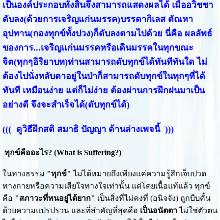
เป็นองค์ประกอบทั้งสิ้นจึงสามารถแสดงผลได้ เมื่ออวิชชา
ดับลง(ด้วยการเจริญแก่นมรรค)บรรดากิเลส ตัณหา
อุปทาน(กองทุกข์ทั้งปวง)ก็ดับลงตามไปด้วย นี่คือ ผลลัพธ์
ของการ...เจริญแก่นมรรคหรือเดินมรรคในทุกขณะ
จิต(ทุกๆอิริยาบท)ท่านสามารถดับทุกข์ได้ทันทีทันใด ไม่
ต้องไปนั่งหลับตาอยู่ในป่าก็สามารถดับทุกข์ในทุกๆที่ได้
ทันที เหมือนง่าย แต่ก็ไม่ง่าย ต้องผ่านการฝึกฝนมาเป็น
อย่างดี จึงจะสำเร็จได้(ดับทุกข์ได้)
((( ดูวิธีฝึกสติ สมาธิ ปัญญา ด้านล่างเพจนี้ )))
ทุกข์คืออะไร? (What is Suffering?)
ในทางธรรม
"ทุกข์"
ไม่ได้หมายถึงเพียงแค่ความรู้สึกเจ็บปวด
ทางกายหรือความเสียใจทางใจเท่านั้น แต่โดยเนื้อแท้แล้ว ทุกข์
คือ
"สภาวะที่ทนอยู่ได้ยาก"
เป็นสิ่งที่ไม่คงที่ (อนิจจัง) ถูกบีบคั้น
ด้วยความแปรปรวน และที่สำคัญที่สุดคือ
เป็นอนัตตา
ไม่ใช่ตัวตน