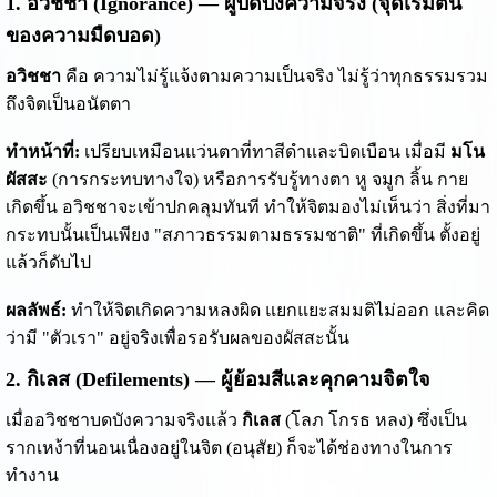
1. อวิชชา (Ignorance) — ผู้บดบังความจริง (จุดเริ่มต้น
ของความมืดบอด)
อวิชชา
คือ ความไม่รู้แจ้งตามความเป็นจริง ไม่รู้ว่าทุกธรรมรวม
ถึงจิตเป็นอนัตตา
ทำหน้าที่:
เปรียบเหมือนแว่นตาที่ทาสีดำและบิดเบือน เมื่อมี
มโน
ผัสสะ
(การกระทบทางใจ) หรือการรับรู้ทางตา หู จมูก ลิ้น กาย
เกิดขึ้น อวิชชาจะเข้าปกคลุมทันที ทำให้จิตมองไม่เห็นว่า สิ่งที่มา
กระทบนั้นเป็นเพียง "สภาวธรรมตามธรรมชาติ" ที่เกิดขึ้น ตั้งอยู่
แล้วก็ดับไป
ผลลัพธ์:
ทำให้จิตเกิดความหลงผิด แยกแยะสมมติไม่ออก และคิด
ว่ามี "ตัวเรา" อยู่จริงเพื่อรอรับผลของผัสสะนั้น
2. กิเลส (Defilements) — ผู้ย้อมสีและคุกคามจิตใจ
เมื่ออวิชชาบดบังความจริงแล้ว
กิเลส
(โลภ โกรธ หลง) ซึ่งเป็น
รากเหง้าที่นอนเนื่องอยู่ในจิต (อนุสัย) ก็จะได้ช่องทางในการ
ทำงาน