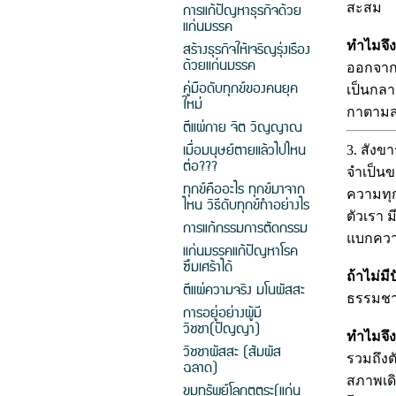
การแก้ปัญหาธุรกิจด้วย
สะสม
แก่นมรรค
ทำไมจึง
สร้างธุรกิจให้เจริญรุ่งเรือง
ด้วยแก่นมรรค
ออกจาก "
คู่มือดับทุกข์ของคนยุค
เป็นกลา
ใหม่
กาตาม
ตีแผ่กาย จิต วิญญาณ
เมื่อมนุษย์ตายแล้วไปไหน
3. สังข
ต่อ???
จำเป็น
ทุกข์คืออะไร ทุกข์มาจาก
ความทุก
ไหน วิธีดับทุกข์ทำอย่างไร
ตัวเรา 
การแก้กรรมการตัดกรรม
แบกความ
แก่นมรรคแก้ปัญหาโรค
ซึมเศร้าได้
ถ้าไม่ม
ตีแผ่ความจริง มโนผัสสะ
ธรรมชาต
การอยู่อย่างผู้มี
วิชชา(ปัญญา)
ทำไมจึง
วิชชาผัสสะ (สัมผัส
รวมถึงต
ฉลาด)
สภาพเดิ
ขุมทรัพย์โลกุตตระ(แก่น