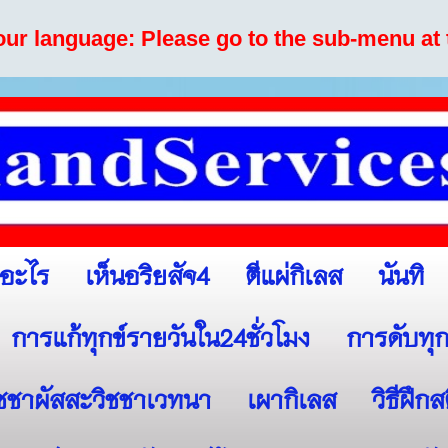
your language: Please go to the sub-menu at 
เห็นอริยสัจ4
ตีแผ่กิเลส
นันทิ
ออะไร
การแก้ทุกข์รายวันใน24ชั่วโมง
การดับทุก
ิชชาผัสสะวิชชาเวทนา
เผากิเลส
วิธีฝึก