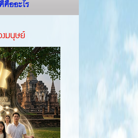
คีคืออะไร
องมนุษย์