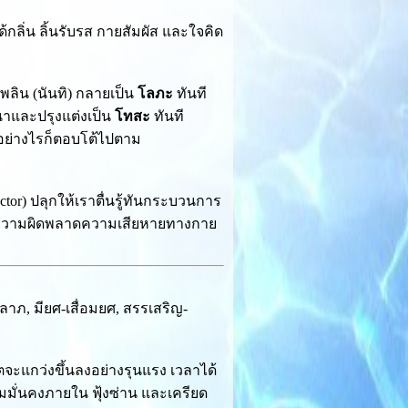
้กลิ่น ลิ้นรับรส กายสัมผัส และใจคิด
ลิน (นันทิ) กลายเป็น
โลภะ
ทันที
ทนาและปรุงแต่งเป็น
โทสะ
ทันที
้นอย่างไรก็ตอบโต้ไปตาม
ector) ปลุกให้เราตื่นรู้ทันกระบวนการ
งับความผิดพลาดความเสียหายทางกาย
าภ, มียศ-เสื่อมยศ, สรรเสริญ-
จะแกว่งขึ้นลงอย่างรุนแรง เวลาได้
มั่นคงภายใน ฟุ้งซ่าน และเครียด