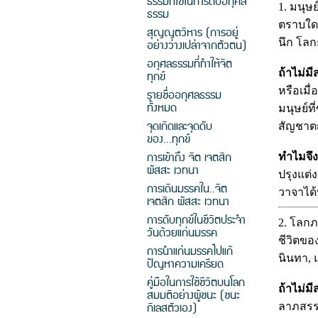
ธรรมที่ใช้ในการดับอกุศล
1. มนุษ
ธรรม
ตราบใดท
สุญญตวิหาร (การอยู่
นึก โลก
อย่างว่างเปล่าจากตัวตน)
อกุศลธรรมที่ทำให้จิต
ถ้าไม่มีส
ทุกข์
หรือเมื
รายชื่ออกุศลธรรม
ทั้งหมด
มนุษย์ท
จุดเกิดและจุดดับ
สัญชา
ของ...ทุกข์
การเข้าถึง จิต เจตสิก
ทำไมจึง
ผัสสะ เวทนา
ปรุงแต่
การเดินมรรคใน..จิต
วาจาได้
เจตสิก ผัสสะ เวทนา
การดับทุกข์ในชีวิตประจำ
2. โลก
วันด้วยแก่นมรรค
ชีวิตขอ
การนำแก่นมรรคไปแก้
นินทา, 
ปัญหาความเครียด
คู่มือในการใช้ชีวิตบนโลก
ถ้าไม่มี
สมมติอย่างผู้ชนะ (ชนะ
กิเลสตัวเอง)
ลาภสรรเ