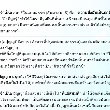
จำเป็น:
สมาธิในแก่นมรรค (สัมมาสมาธิ) คือ
"ความตั้งมั่นเป็นปก
สิ่งที่ถูกรู้" ทำให้ใจเรามีจุดยืนที่มั่นคง เปรียบเสมือนภูผาหินที
ง (อุเบกขา) มีความนิ่งพอที่จะมองเห็นสถานการณ์รอบตัวได้อย่างถ
สถานการณ์
าร(อปุญญภิสังขาร : สังขารที่ปรุงแต่งอกุศลธรรม)และสมมติคอย
ของ ปัญญา)
ข์ที่ยิ่งใหญ่ที่สุดของมนุษย์ ไม่ได้เกิดจากสิ่งภายนอก แต่เกิดจาก
"
มีของเราจริงๆ จิตจึงคอยแบก คอยยึด คอยสำคัญมั่นหมายในตำแหน่ง 
เครียดเอาไว้เพราะคิดว่าเป็น "ตัวเราที่กำลังทุกข์"
ีปัญญา:
มนุษย์จะใช้ชีวิตอยู่ใต้เงาของความกลัว กลัวสูญเสีย กลัวไ
ิ (ซึ่งเป็นไปไม่ได้) สุดท้ายก็ต้องจบด้วยความผิดหวังและโศกเศร้
จำเป็น:
ปัญญาคือแสงสว่างที่เข้าไป
"ตีแผ่สมมติ"
ทำให้จิตเห็นแจ้
ัวจิตเองเป็นอนัตตา เป็นเพียงธรรมแต่ละธรรมที่ทำหน้าที่ของมันเอ
มไม่ได้ และบังคับบัญชาไม่ได้ เมื่อปัญญาเห็นแจ้งเช่นนี้ จิตจะ