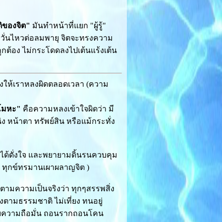
ติของจิต"
มันทำหน้าที่แยก "ผู้รู้"
่ไม่หวั่นไหวต่อลมพายุ จิตจะทรงความ
ูกต้อง ไม่กระโดดลงไปเต้นแร้งเต้น
ลวงให้เราหลงผิดตลอดเวลา (ความ
โมหะ"
คือความหลงเข้าใจผิดว่า มี
หน้าตา ทรัพย์สิน หรือแม้กระทั่ง
ม่ได้ดั่งใจ และพยายามดิ้นรนควบคุม
า( ทุกข์ทรมานเผาผลาญจิต )
งตามความเป็นจริงว่า ทุกๆสรรพสิ่ง
งตามธรรมชาติ ไม่เที่ยง ทนอยู่
คลายความถือมั่น ถอนรากถอนโคน