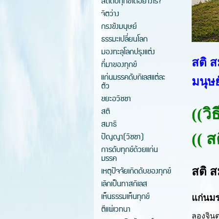
สติดับทุกข์ได้อย่างไร?
จิตว่าง
กรงขังมนุษย์
ธรรมะเปลี่ยนโลก
มองทะลุโลกปรุงแต่ง
สติ 
ที่มาของทุกข์
แก่นมรรคดับกิเลสแต่ละ
มนุษย
ตัว
ขยะอวิชชา
สติ
((
วิ
สมาธิ
((
สต
ปัญญา(วิชชา)
การดับทุกข์ด้วยแก่น
มรรค
เหตุปัจจัยเกิดดับของทุกข์
สติ 
เลิกเป็นทาสกิเลส
เห็นธรรมเห็นทุกข์
แก่นมรร
ตีแผ่เวทนา
ลองจินต