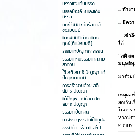
มรรคและแก่นมรรค
-- ทำงาน
มรรคมีองค์ 8 และแก่น
มรรค
-- มีควา
ทุกข์ในมนุษย์หรือทุกข์
ของมนุษย์
-- เข้าถ
แบกสมมติเท่ากับแบก
ทุกข์(ตีแผ่สมมติ)
ได้
ธรรมแก้ปัญหาการเรียน
"สติ สม
ธรรมแก้จนธรรมแก้ความ
ยากจน
มนุษย์ท
ใช้ สติ สมาธิ ปัญญา แก้
มาร่วมเ
ปัญหาตกงาน
.............
การสร้างงานด้วย สติ
สมาธิ ปัญญา
เหตุผลที
แก้ปัญหางานด้วย สติ
ยกเว้นเร
สมาธิ ปัญญา
ในการเ
ธรรมที่เป็นกุศล
หากปราศ
การเจริญธรรมที่เป็นกุศล
ความทุก
ธรรมที่ควรรู้จักและเข้าใจ