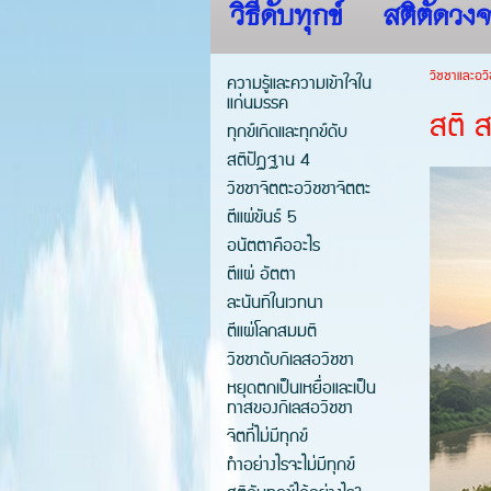
วิธีดับทุกข์
สติตัดวงจ
วิชชาและอวิ
ความรู้และความเข้าใจใน
แก่นมรรค
สติ 
ทุกข์เกิดและทุกข์ดับ
สติปัฏฐาน 4
วิชชาจิตตะอวิชชาจิตตะ
ตีแผ่ขันธ์ 5
อนัตตาคืออะไร
ตีแผ่ อัตตา
ละนันทิในเวทนา
ตีแผ่โลกสมมติ
วิชชาดับกิเลสอวิชชา
หยุดตกเป็นเหยื่อและเป็น
ทาสของกิเลสอวิชชา
จิตที่ไม่มีทุกข์
ทำอย่างไรจะไม่มีทุกข์