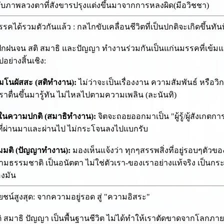
บภาพลวงตาที่สังขารปรุงแต่งขึ้นมาจากการหลงผิด(มีอวิชชา)
มรรคได้รวมตัวกันแล้ว : กลไกขับเคลื่อนชีวิตที่เป็นปกติจะเกิดขึ้นทัน
าฝึกฝนจน สติ สมาธิ และปัญญา ทำงานร่วมกันเป็นแก่นมรรคที่เข้ม
ปอย่างสิ้นเชิง:
้ที่มโนผัสสะ (สติทำงาน):
ไม่ว่าจะเป็นเรื่องงาน ความสัมพันธ์ หรือวิ
เราตื่นขึ้นมารู้ทัน ไม่ไหลไปตามความเพลิน (ละนันทิ)
ั่นในความปกติ (สมาธิทำงาน):
จิตจะถอยออกมาเป็น "ผู้รู้/ผู้สังเกตก
่งที่ผ่านมาและผ่านไป ไม่กระโจนลงไปแบกรับ
สมมติ (ปัญญาทำงาน):
มองเห็นแจ้งว่า ทุกๆสรรพสิ่งที่อยู่รอบๆตัวข
มธรรมชาติ เป็นอนัตตา ไม่ใช่ตัวเรา-ของเราอย่างแท้จริง เป็นกร
องมัน
ยชน์สูงสุด: จากความอยู่รอด สู่ "ความอิสระ"
ิ สมาธิ ปัญญา เป็นพื้นฐานชีวิต ไม่ได้ทำให้เราตัดขาดจากโลกภา