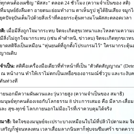
ย์ทุกคนต้องเผชิญ "ผัสสะ" ตลอด 24 ชั่วโมง (ความจำเป็นของ สติ)
ี่มนุษย์ยังลืมตา อายตนะย่อมทำงาน ตาเห็นรูป หูได้ยินเสียง จมูกได
ยุคปัจจุบันเต็มไปด้วยสิ่งเร้าที่คอยกระตุ้นทางมโนผัสสะตลอดเวลา
ติ:
เมื่อมีสิ่งถูกใจมากระทบ จิตจะเกิดสุขเวทนาและไหลตามความเพ
่อมีสิ่งไม่ถูกใจมากระทบ (เช่น คำตำหนิ, ข่าวลบ) จิตจะเกิดทุกขเว
ี่ขาดสติจึงเป็นเหมือน "หุ่นยนต์ที่ถูกตั้งโปรแกรมไว้" ใครมากระตุ
ตญาณดิบ
จำเป็น:
สติคือเครื่องมือเดียวที่ทำหน้าที่เป็น "ตัวตัดสัญญาณ" (Det
ง ณ หน้างาน ทำให้เราไม่ตกเป็นเหยื่อของอารมณ์ชั่ววูบ และระ
ทันท่วงที
ภายนอกมีความผันผวนและวุ่นวายสูง (ความจำเป็นของ สมาธิ)
งมนุษย์ทุกคนต้องเจอกับโลกธรรม 8 ประการเสมอ คือ มีลาภ-เสื่อมล
และ สุข-ทุกข์ โลกภายนอกไม่มีอะไรที่เราควบคุมได้จริง
สมาธิ:
จิตใจของมนุษย์จะเปราะบางเหมือนใบไม้ที่ปลิวไปตามลม จิต
สริญก็ฟูจนหลงตน เวลาเสื่อมลาภนินทาก็ฟุบจนซึมเศร้า ขาดความ