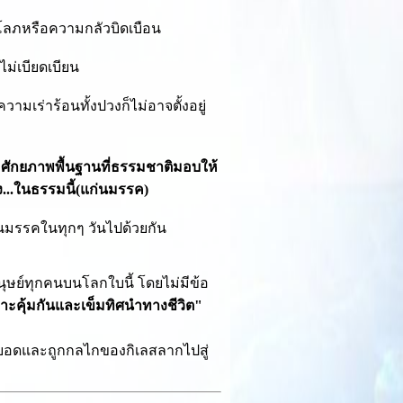
โลภหรือความกลัวบิดเบือน
ม่เบียดเบียน
มเร่าร้อนทั้งปวงก็ไม่อาจตั้งอยู่
อศักยภาพพื้นฐานที่ธรรมชาติมอบให้
ึง...ในธรรมนี้(แก่นมรรค)
่นมรรคในทุกๆ วันไปด้วยกัน
ุษย์ทุกคนบนโลกใบนี้ โดยไม่มีข้อ
าะคุ้มกันและเข็มทิศนำทางชีวิต"
ดบอดและถูกกลไกของกิเลสลากไปสู่