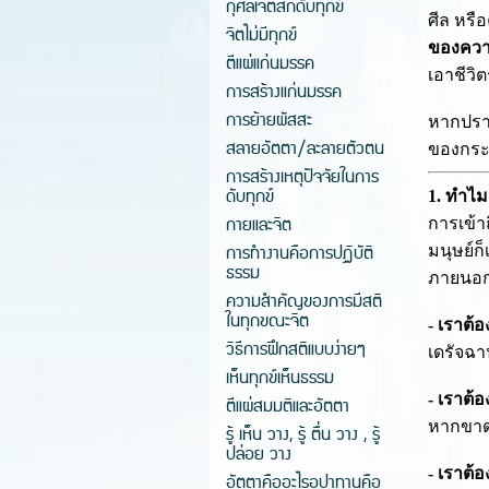
กุศลเจตสิกดับทุกข์
ศีล หรื
จิตไม่มีทุกข์
ของควา
ตีแผ่แก่นมรรค
เอาชีวิ
การสร้างแก่นมรรค
การย้ายผัสสะ
หากปราศ
สลายอัตตา/ละลายตัวตน
ของกระ
การสร้างเหตุปัจจัยในการ
ดับทุกข์
1. ทำไม
กายและจิต
การเข้า
การทำงานคือการปฏิบัติ
มนุษย์ก็
ธรรม
ภายนอก
ความสำคัญของการมีสติ
ในทุกขณะจิต
- เราต้อ
วิธีการฝึกสติแบบง่ายๆ
เดรัจฉ
เห็นทุกข์เห็นธรรม
- เราต้อ
ตีแผ่สมมติและอัตตา
หากขาดส
รู้ เห็น วาง, รู้ ตื่น วาง , รู้
ปล่อย วาง
- เราต้
อัตตาคืออะไรอุปาทานคือ