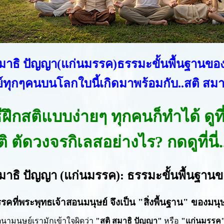
สมาธิ ปัญญา(แก่นมรรค)ธรรมะขั้นพื้นฐานของ
์ทุกๆคนบนโลกใบนี้เกิดมาพร้อมกับ..สติ สมา
ธีฝึกสติแบบง่ายๆ ทุกคนก็ทำได้ ดูที่น
ิ ตัดวงจรกิเลสอย่างไร? กดดูที่นี่..
สมาธิ ปัญญา (แก่นมรรค): ธรรมะขั้นพื้นฐานข
คที่พระพุทธเจ้าสอนมนุษย์ จึงเป็น "สิ่งพื้นฐาน" ของมนุษย์ท
นามนุษย์เรามักเข้าใจผิดว่า
"สติ สมาธิ ปัญญา"
หรือ
"แก่นมรรค