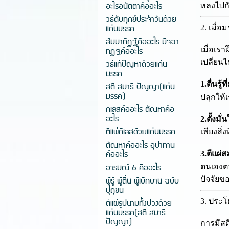
อะไรอนัตตาคืออะไร
หลงไปกั
วิธีดับทุกข์ประจำวันด้วย
แก่นมรรค
2. เมื่อ
สัมมาทิฏฐิคืออะไร มิจฉา
ทิฏฐิคืออะไร
เมื่อเร
เปลี่ยนไ
วิธีแก้ปัญหาด้วยแก่น
มรรค
1.ตื่นรู
สติ สมาธิ ปัญญา(แก่น
มรรค)
ปลุกให้
กิเลสคืออะไร ตัณหาคือ
อะไร
2.ตั้งม
ตีแผ่กิเลสด้วยแก่นมรรค
เพียงสิ
ตัณหาคืออะไร อุปาทาน
คืออะไร
3.ตีแผ่
อารมณ์ 6 คืออะไร
ตนเองตา
ผู้รู้ ผู้ตื่น ผู้เบิกบาน ฉบับ
ปัจจัยข
ปุถุชน
3. ประโ
ตีแผ่รูปนามทั้งปวงด้วย
แก่นมรรค(สติ สมาธิ
ปัญญา)
การมีสต