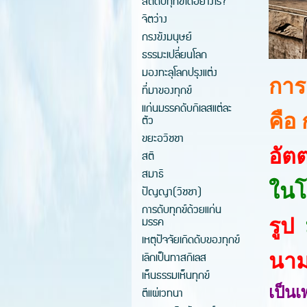
สติดับทุกข์ได้อย่างไร?
จิตว่าง
กรงขังมนุษย์
ธรรมะเปลี่ยนโลก
มองทะลุโลกปรุงแต่ง
การ
ที่มาของทุกข์
แก่นมรรคดับกิเลสแต่ละ
คือ 
ตัว
ขยะอวิชชา
อัตต
สติ
สมาธิ
ในโ
ปัญญา(วิชชา)
การดับทุกข์ด้วยแก่น
มรรค
รูป
เหตุปัจจัยเกิดดับของทุกข์
เลิกเป็นทาสกิเลส
นา
เห็นธรรมเห็นทุกข์
เป็น
ตีแผ่เวทนา