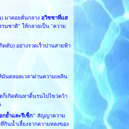
ุบัน) มาคอยคั่นกลาง
อวิชชาที่แส
ธรรมชาติ" ให้กลายเป็น "ความ
กิดดับ) อย่างรวดเร็วปานสายฟ้า
้มันตลอดเวลาผ่านความเพลิน
ิตก็เกิดตัณหาดิ้นรนไปไขว่คว้า
5
อกย้ำและรีเช็ก"
สัญญาความ
กที่กินน้ำเลี้ยงจากความหลงของ