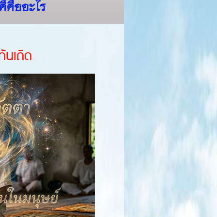
คีคืออะไร
ันเถิด