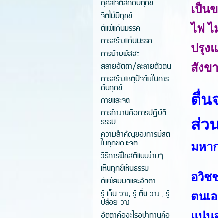
กุศลเจตสิกดับทุกข์
เป็น
จิตไม่มีทุกข์
ตีแผ่แก่นมรรค
ไฟ ไ
การสร้างแก่นมรรค
ปรุงแ
การย้ายผัสสะ
สลายอัตตา/ละลายตัวตน
สังขา
การสร้างเหตุปัจจัยในการ
ดับทุกข์
ตื่
กายและจิต
การทำงานคือการปฏิบัติ
ธรรม
ส่ว
ความสำคัญของการมีสติ
ในทุกขณะจิต
มหาก
วิธีการฝึกสติแบบง่ายๆ
เห็นทุกข์เห็นธรรม
อวิชช
ตีแผ่สมมติและอัตตา
รู้ เห็น วาง, รู้ ตื่น วาง , รู้
ตนเอง
ปล่อย วาง
อัตตาคืออะไรอุปาทานคือ
แน่นอ