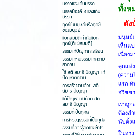
มรรคและแก่นมรรค
ทั้งห
มรรคมีองค์ 8 และแก่น
มรรค
ดัง
ทุกข์ในมนุษย์หรือทุกข์
ของมนุษย์
มนุษย์
แบกสมมติเท่ากับแบก
ทุกข์(ตีแผ่สมมติ)
เห็นแบ
ธรรมแก้ปัญหาการเรียน
เนื่อง
ธรรมแก้จนธรรมแก้ความ
ยากจน
คุกแห่ง
ใช้ สติ สมาธิ ปัญญา แก้
(ความไ
ปัญหาตกงาน
แรก ทั
การสร้างงานด้วย สติ
สมาธิ ปัญญา
อวิชชา
แก้ปัญหางานด้วย สติ
สมาธิ ปัญญา
เราถูก
ธรรมที่เป็นกุศล
ต้องสำเ
การเจริญธรรมที่เป็นกุศล
นับตั้ง
ธรรมที่ควรรู้จักและเข้าใจ
ในทางธ