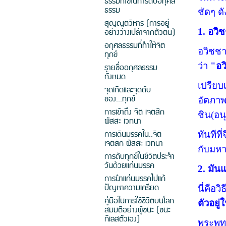
ธรรมที่ใช้ในการดับอกุศล
ธรรม
ชัดๆ ดัง
สุญญตวิหาร (การอยู่
อย่างว่างเปล่าจากตัวตน)
1. อวิ
อกุศลธรรมที่ทำให้จิต
อวิชชาไ
ทุกข์
ว่า
"อว
รายชื่ออกุศลธรรม
ทั้งหมด
เปรียบ
จุดเกิดและจุดดับ
ของ...ทุกข์
อัตภาพ
การเข้าถึง จิต เจตสิก
ชิน(อน
ผัสสะ เวทนา
การเดินมรรคใน..จิต
ทันทีท
เจตสิก ผัสสะ เวทนา
กับมหา
การดับทุกข์ในชีวิตประจำ
วันด้วยแก่นมรรค
2. มัน
การนำแก่นมรรคไปแก้
ปัญหาความเครียด
นี่คือ
คู่มือในการใช้ชีวิตบนโลก
ตัวอยู่
สมมติอย่างผู้ชนะ (ชนะ
กิเลสตัวเอง)
พระพุท