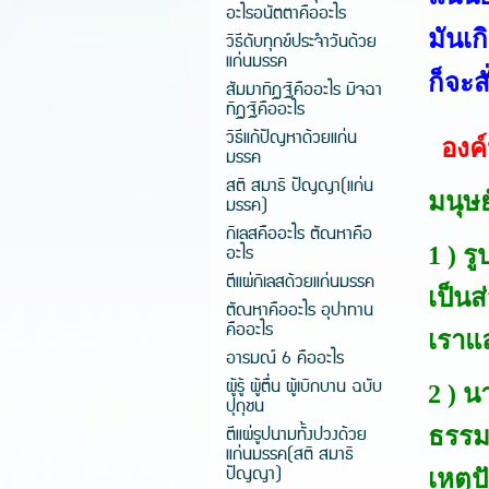
อะไรอนัตตาคืออะไร
มันเก
วิธีดับทุกข์ประจำวันด้วย
แก่นมรรค
ก็จะส
สัมมาทิฏฐิคืออะไร มิจฉา
ทิฏฐิคืออะไร
วิธีแก้ปัญหาด้วยแก่น
องค
มรรค
สติ สมาธิ ปัญญา(แก่น
มนุษ
มรรค)
กิเลสคืออะไร ตัณหาคือ
อะไร
1 ) ร
ตีแผ่กิเลสด้วยแก่นมรรค
เป็นส
ตัณหาคืออะไร อุปาทาน
คืออะไร
เราแล
อารมณ์ 6 คืออะไร
ผู้รู้ ผู้ตื่น ผู้เบิกบาน ฉบับ
2 ) 
ปุถุชน
ตีแผ่รูปนามทั้งปวงด้วย
ธรรม
แก่นมรรค(สติ สมาธิ
ปัญญา)
เหตุ