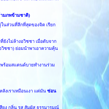
้ามภพข้ามชาติ)
ในส่วนที่ลึกที่สุดของจิต เรียก
ที่ยังไม่ล้างอวิชชา เมื่อดับจาก
้(อวิชชา) ย่อมนำพาเอาความคุ้น
้ก็พร้อมสแตนด์บายทำงานร่วม
มหลังเราเหมือนเงา แต่มัน
ซ่อน
สียง กลิ่น รส สัมผัส ธรรมารมณ์