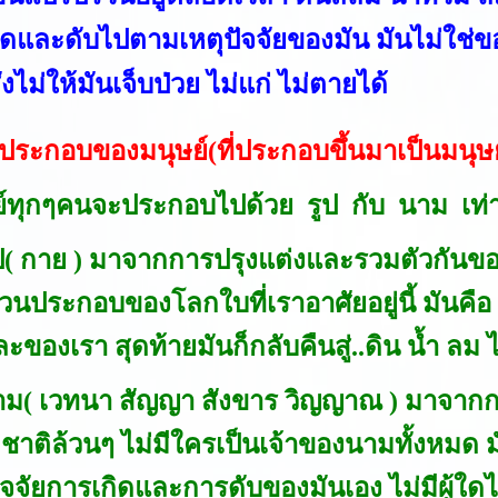
ิดและดับไปตามเหตุปัจจัยของมัน มันไม่ใช่ข
ั่งไม่ให้มันเจ็บป่วย ไม่แก่ ไม่ตายได้
์ประกอบของมนุษย์(ที่ประกอบขึ้นมาเป็นมนุษ
ย์ทุกๆคนจะประกอบไปด้วย รูป กับ นาม เท่า
ูป( กาย ) มาจากการปรุงแต่งและรวมตัวกันของ.
่วนประกอบของโลกใบที่เราอาศัยอยู่นี้ มันคือ ส
ะของเรา สุดท้ายมันก็กลับคืนสู่..ดิน น้ำ ลม ไ
นาม( เวทนา สัญญา สังขาร วิญญาณ ) มาจากก
ชาติล้วนๆ ไม่มีใครเป็นเจ้าของนามทั้งหมด
ปัจจัยการเกิดและการดับของมันเอง ไม่มีผู้