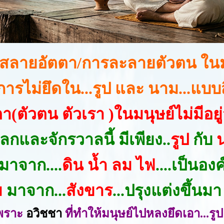
สลายอัตตา/การละลายตัวตน ในม
การไม่ยึดใน...รูป และ นาม...แบบส
า(ตัวตน ตัวเรา )ในมนุษย์ไม่มีอยู่
ลกและจักรวาลนี้ มีเพียง..
รูป
กับ
มาจาก....
ดิน น้ำ ลม ไฟ
....เป็นอ
ม
มาจาก...
สังขาร
...ปรุงแต่งขึ้นมา
เพราะ
อวิชชา
ที่ทำให้มนุษย์ไปหลงยึดเอา...รู