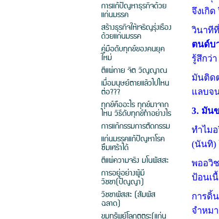
การแก้ปัญหาธุรกิจด้วย
จึงเกิด
แก่นมรรค
สร้างธุรกิจให้เจริญรุ่งเรือง
วินาทีท
ด้วยแก่นมรรค
ตนด์บาย
คู่มือดับทุกข์ของคนยุค
ใหม่
รู้สึกว
ตีแผ่กาย จิต วิญญาณ
มันติด
เมื่อมนุษย์ตายแล้วไปไหน
ต่อ???
แลบจน
ทุกข์คืออะไร ทุกข์มาจาก
3. มัน
ไหน วิธีดับทุกข์ทำอย่างไร
การแก้กรรมการตัดกรรม
ทำไมอว
แก่นมรรคแก้ปัญหาโรค
(
นันทิ
)
ซึมเศร้าได้
ตีแผ่ความจริง มโนผัสสะ
พออวิช
การอยู่อย่างผู้มี
ป้อนเน
วิชชา(ปัญญา)
วิชชาผัสสะ (สัมผัส
การดิ้
ฉลาด)
จำหมาย
ขุมทรัพย์โลกุตตระ(แก่น