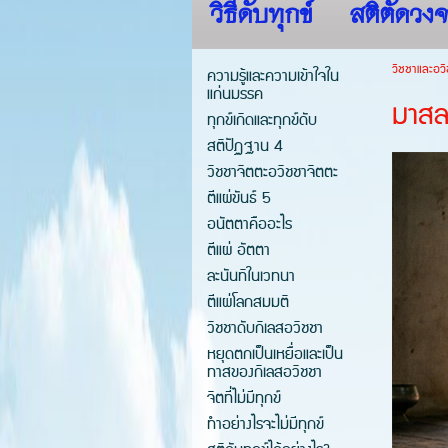
วิธีดับทุกข์
สติตัดวงจ
วิชชาและอวิ
ความรู้และความเข้าใจใน
แก่นมรรค
มาสล
ทุกข์เกิดและทุกข์ดับ
สติปัฏฐาน 4
วิชชาจิตตะอวิชชาจิตตะ
ตีแผ่ขันธ์ 5
อนัตตาคืออะไร
ตีแผ่ อัตตา
ละนันทิในเวทนา
ตีแผ่โลกสมมติ
วิชชาดับกิเลสอวิชชา
หยุดตกเป็นเหยื่อและเป็น
ทาสของกิเลสอวิชชา
จิตที่ไม่มีทุกข์
ทำอย่างไรจะไม่มีทุกข์