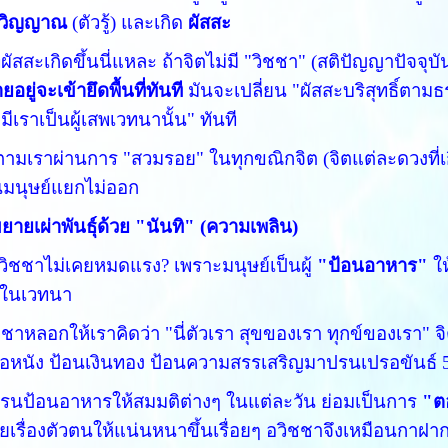
วิญญาณ
(ตัวรู้) และเกิด
ผัสสะ
ี่ผัสสะเกิดขึ้นนี่แหละ ถ้าจิตไม่มี "วิชชา" (สติปัญญาปัจจ
อยู่จะเข้ายึดพื้นที่ทันที
มันจะเปลี่ยน "ผัสสะบริสุทธิ์ตาม
่า มีเราเป็นผู้เสพเวทนานั้น" ทันที
ตามเราผ่านการ "สวมรอย" ในทุกขณิกจิต (จิตแต่ละดวงที่เ
มนุษย์แยกไม่ออก
ขยายเผ่าพันธุ์ด้วย "นันทิ" (ความเพลิน)
ิชชาไม่เคยหมดแรง? เพราะมนุษย์เป็นผู้
"ป้อนอาหาร"
ให
 ในเวทนา
ชาหลอกให้เราคิดว่า "นี่ตัวเรา สุขของเรา ทุกข์ของเรา" จ
ื้อหนัง ป้อนเงินทอง ป้อนความสรรเสริญมาปรนเปรอขันธ์ 
นรนป้อนอาหารให้สมมติต่างๆ ในแต่ละวัน ย่อมเป็นการ
"ต
เรื่องตัวตนให้แน่นหนาขึ้นเรื่อยๆ อวิชชาจึงเหมือนกาฝา