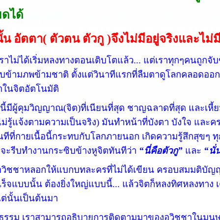
มดได้
นั้น อัตตา( ตัวตน ตัวกู )จึงไม่มีอยู่จริงและไม่ม
เราไม่ได้เริ่มหลงทางตอนเติบโตแล้ว... แต่เราทุกๆคนถูกจับข
บข้ามภพข้ามชาติ ตั้งแต่วินาทีแรกที่ลืมตาดูโลกคลอดออ
มาในจิตอัตโนมัติ
นี้มีผู้คุมวิญญาณ(จิต)ที่เนียนที่สุด ชาญฉลาดที่สุด และเหี้ย
ม่รู้แจ้งตามความเป็นจริง) มันทำหน้าที่บังตา บังใจ และครอ
นทีที่กายเนื้อนี้กระทบกับโลกภายนอก เกิดความรู้สึกสุขๆ ท
จะรีบทำงานกระซิบข้างหูจิตทันทีว่า
“นี่คือตัวกู”
และ
“นั่
อวิชชาหลอกให้แบกบทละครที่ไม่ได้เขียน ครอบสมมติบัญญัติว
ร็จแบบนั้น ต้องยิ่งใหญ่แบบนี้... แล้วจิตก็หลงทิศหลงทาง เ
แต่นั้นเป็นต้นมา
รรม เราสามารถอธิบายการติดตามมาของอวิชชาในมนุษย์ออก