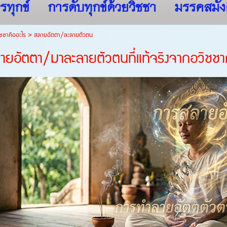
รทุกข์
การดับทุกข์ด้วยวิชชา
มรรคสมัง
ชชาคืออะไร
>
สลายอัตตา/ละลายตัวตน
ายอัตตา/มาละลายตัวตนที่แท้จริงจากอวิชชาก