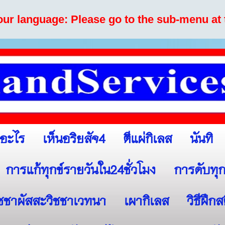
your language: Please go to the sub-menu at 
เห็นอริยสัจ4
ตีแผ่กิเลส
นันทิ
ออะไร
การแก้ทุกข์รายวันใน24ชั่วโมง
การดับทุก
ิชชาผัสสะวิชชาเวทนา
เผากิเลส
วิธีฝึก