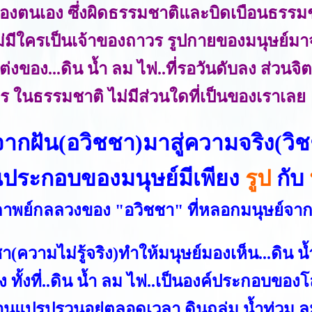
ของตนเอง ซึ่งผิดธรรมชาติและบิดเบือนธรรมช
ม่มีใครเป็นเจ้าของถาวร รูปกายของมนุษย์ม
ต่งของ...ดิน น้ำ ลม ไฟ..ที่รอวันดับลง ส่วน
ร ในธรรมชาติ ไม่มีส่วนใดที่เป็นของเราเลย
นจากฝัน(อวิชชา)มาสู่ความจริง(วิ
นประกอบของมนุษย์มีเพียง
รูป
กับ
าพย์กลลวงของ "อวิชชา" ที่หลอกมนุษย์จาก
า(ความไม่รู้จริง)ทำให้มนุษย์มองเห็น...ดิน น
 ทั้งที่..ดิน น้ำ ลม ไฟ..เป็นองค์ประกอบของโล
นแปรปรวนอยู่ตลอดเวลา ดินถล่ม น้ำท่วม ลมพา