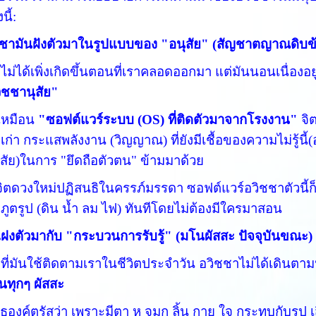
นี้:
ชชามันฝังตัวมาในรูปแบบของ "อนุสัย" (สัญชาตญาณดิบข
ม่ได้เพิ่งเกิดขึ้นตอนที่เราคลอดออกมา แต่มันนอนเนื่องอยู่
ิชชานุสัย"
เหมือน
"ซอฟต์แวร์ระบบ (OS) ที่ติดตัวมาจากโรงงาน"
จิต
เก่า กระแสพลังงาน (วิญญาณ) ที่ยังมีเชื้อของความไม่รู้นี
ุสัย)ในการ "ยึดถือตัวตน" ข้ามมาด้วย
ี่จิตดวงใหม่ปฏิสนธิในครรภ์มรรดา ซอฟต์แวร์อวิชชาตัวนี
ภูตรูป (ดิน น้ำ ลม ไฟ) ทันทีโดยไม่ต้องมีใครมาสอน
แฝงตัวมากับ "กระบวนการรับรู้" (มโนผัสสะ ปัจจุบันขณะ)
วิธีที่มันใช้ติดตามเราในชีวิตประจำวัน อวิชชาไม่ได้เดินตา
ในทุกๆ ผัสสะ
ธองค์ตรัสว่า เพราะมีตา หู จมูก ลิ้น กาย ใจ กระทบกับรูป เ