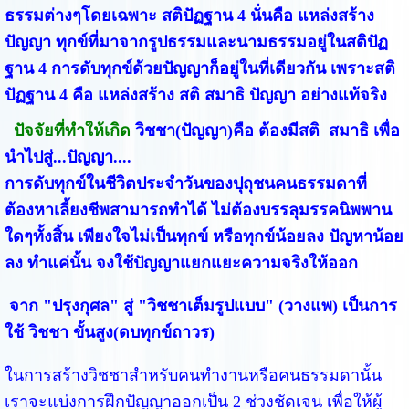
ธรรมต่างๆโดยเฉพาะ สติปัฏฐาน 4 นั่นคือ แหล่งสร้าง
ปัญญา ทุกข์ที่มาจากรูปธรรมและนามธรรมอยู่ในสติปัฏ
ฐาน 4 การดับทุกข์ด้วยปัญญาก็อยู่ในที่เดียวกัน เพราะสติ
ปัฏฐาน 4 คือ แหล่งสร้าง สติ สมาธิ ปัญญา อย่างแท้จริง
ปัจจัยที่ทำให้เกิด
วิชชา(ปัญญา)คือ ต้องมีสติ สมาธิ เพื่อ
นำไปสู่...ปัญญา....
การดับทุกข์ในชีวิตประจำวันของปุถุชนคนธรรมดาที่
ต้องหาเลี้ยงชีพสามารถทำได้ ไม่ต้องบรรลุมรรคนิพพาน
ใดๆทั้งสิ้น เพียงใจไม่เป็นทุกข์ หรือทุกข์น้อยลง ปัญหาน้อย
ลง ทำแค่นั้น จงใช้ปัญญาแยกแยะความจริงให้ออก
จาก "ปรุงกุศล" สู่ "วิชชาเต็มรูปแบบ" (วางแพ) เป็นการ
ใช้ วิชชา ขั้นสูง(ดบทุกข์ถาวร)
ในการสร้างวิชชาสำหรับคนทำงานหรือคนธรรมดานั้น
เราจะแบ่งการฝึกปัญญาออกเป็น 2 ช่วงชัดเจน เพื่อให้ผู้