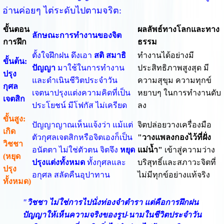
อ่านค่อยๆ ไต่ระดับไปตามจริต:
ขั้นตอน
ผลลัพธ์ทางโลกและทาง
ลักษณะการทำงานของจิต
การฝึก
ธรรม
ตั้งใจฝึกฝน ดึงเอา
สติ สมาธิ
ทำงานได้อย่างมี
ขั้นต้น:
ปัญญา
มาใช้ในการทำงาน
ประสิทธิภาพสูงสุด มี
ปรุง
และดำเนินชีวิตประจำวัน
ความสุขุม ความทุกข์
กุศล
เจตนาปรุงแต่งความคิดที่เป็น
หยาบๆ ในการทำงานดับ
เจตสิก
ประโยชน์ มีโฟกัส ไม่เครียด
ลง
ขั้นสูง:
ปัญญาญาณเห็นแจ้งว่า แม้แต่
จิตปล่อยวางเครื่องมือ
เกิด
ตัวกุศลเจตสิกหรือจิตเองก็เป็น
"วางแพลงกองไว้ที่ฝั่ง
วิชชา
อนัตตา ไม่ใช่ตัวตน จิตจึง
หยุด
แม่น้ำ"
เข้าสู่ความว่าง
(หยุด
ปรุงแต่งทั้งหมด
ทั้งกุศลและ
บริสุทธิ์และสภาวะจิตที่
ปรุง
อกุศล สลัดคืนอุปาทาน
ไม่มีทุกข์อย่างแท้จริง
ทั้งหมด)
"วิชชา ไม่ใช่การไปนั่งท่องจำตำรา แต่คือการฝึกฝน
ปัญญาให้เห็นความจริงของรูป-นามในชีวิตประจำวัน