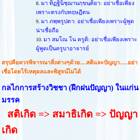
มา ทิฏฐินิชฺฌานกฺขนฺติยา: อย่าเชื่อเพียง
เพราะตรงกับทฤษฎีตน
มา ภพฺพรูปตา: อย่าเชื่อเพียงเพราะผู้พูด
น่าเชื่อถือ
มา สมโณ โน ครูติ: อย่าเชื่อเพียงเพราะ
ผู้พูดเป็นครูบาอาจารย์
สรุปคือควรพิจารณาสิ่งต่างๆด้วย....สติและปัญญา.....อย่า
เชื่อโดยไร้เหตุผลและพิสูจน์ไม่ได้
กลไกการสร้างวิชชา (ฝึกฝนปัญญา) ในแก่น
มรรค
สติเกิด => สมาธิเกิด => ปัญญา
เกิด