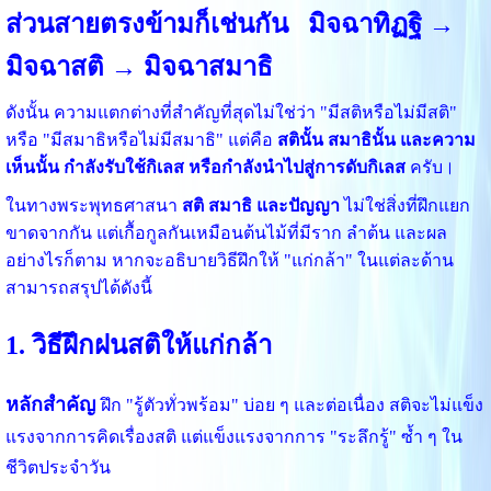
ส่วนสายตรงข้ามก็เช่นกัน
มิจฉาทิฏฐิ →
มิจฉาสติ → มิจฉาสมาธิ
ดังนั้น ความแตกต่างที่สำคัญที่สุดไม่ใช่ว่า "มีสติหรือไม่มีสติ"
หรือ "มีสมาธิหรือไม่มีสมาธิ" แต่คือ
สตินั้น สมาธินั้น และความ
เห็นนั้น กำลังรับใช้กิเลส หรือกำลังนำไปสู่การดับกิเลส
ครับ।
ในทางพระพุทธศาสนา
สติ สมาธิ และปัญญา
ไม่ใช่สิ่งที่ฝึกแยก
ขาดจากกัน แต่เกื้อกูลกันเหมือนต้นไม้ที่มีราก ลำต้น และผล
อย่างไรก็ตาม หากจะอธิบายวิธีฝึกให้ "แก่กล้า" ในแต่ละด้าน
สามารถสรุปได้ดังนี้
1. วิธีฝึกฝนสติให้แก่กล้า
หลักสำคัญ
ฝึก "รู้ตัวทั่วพร้อม" บ่อย ๆ และต่อเนื่อง
สติจะไม่แข็ง
แรงจากการคิดเรื่องสติ แต่แข็งแรงจากการ "ระลึกรู้" ซ้ำ ๆ ใน
ชีวิตประจำวัน