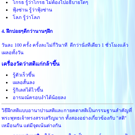
โกรธ รู้ว่าโกรธ ไม่ต้องไปอธิบายใดๆ
ฟุ้งซ่าน รู้ว่าฟุ้งซ่าน
โลภ รู้ว่าโลภ
4. ฝึกบ่อยๆดีกว่านานๆฝึก
วันละ 100 ครั้ง ครั้งละไม่กี่วินาที ดีกว่านั่งทีเดียว 1 ชั่วโมงแล้ว
เผลอทั้งวัน
เครื่องวัดว่าสติแก่กล้าขึ้น
รู้ตัวเร็วขึ้น
เผลอสั้นลง
รู้กิเลสได้ไวขึ้น
อารมณ์ครอบงำได้น้อยลง
วิธีฝึกสติแบบอานาปานสติและกายคตาสติเป็นกรรมฐานสำคัญที่
พระพุทธเจ้าทรงสรรเสริญมาก ทั้งสองอย่างเกี่ยวข้องกับ "สติ"
เหมือนกัน แต่มีจุดเน้นต่างกัน