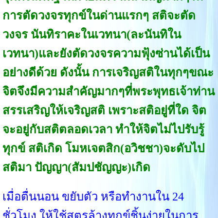
การตัดวงจรทุกข์ในด่านแรกๆ สติจะตัด
วงจร นันทิราคะในเวทนา(ละนันทิใน
เวทนา)และยังตัดวงจรความฟุ้งซ่านได้เป็น
อย่างดีด้วย ดังนั้น การเจริญสติในทุกๆขณะ
จิตจึงมีความสำคัญมากๆที่พระพุทธเจ้าท่าน
สรรเสริญให้เจริญสติ เพราะสติอยู่ที่ใด จิต
จะอยู่กับสติตลอดเวลา ทำให้จิตไม่ไปรับรู้
ทุกข์ สติเกิด โมหเจตสิก(อวิชชา)จะดับไป
สติมา ปัญญา(สัมปชัญญะ)เกิด
เมื่อตื่นนอน ขยับตัว หรือทำงานใน 24
ชั่วโมง ให้ใช้สูตรล้างทุกข์ชิ้นง่ายในการ