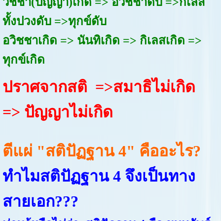
วิชชา(ปัญญา)เกิด => อวิชชาดับ =>กิเลส
ทั้งปวงดับ =>ทุกข์ดับ
อวิชชาเกิด => นันทิเกิด => กิเลสเกิด =>
ทุกข์เกิด
ปราศจากสติ =>สมาธิไม่เกิด
=> ปัญญาไม่เกิด
ตีแผ่ "สติปัฏฐาน 4" คืออะไร?
ทำไมสติปัฏฐาน 4 จึงเป็นทาง
สายเอก???