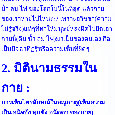
น้ำ ลม ไฟ ของโลกใบนี้ในที่สุด แล้วกาย
ของเราหายไปไหน??? เพราะอวิชชา(ความ
ไม่รู้จริง)แท้ๆที่ทำให้มนุษย์หลงผิดไปยึดเอา
กายนี้(ดิน น้ำ ลม ไฟ)มาเป็นของตนเอง ถือ
เป็นมิจฉาทิฏฐิหรือความเห็นที่ผิดๆ
2. มิตินามธรรมใน
กาย :
การเห็นไตรลักษณ์ในอณูธาตุ(เห็นความ
เป็น อนิจจัง ทุกขัง อนัตตา ของกาย)