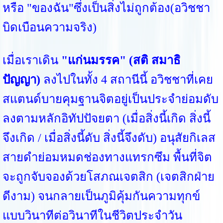
หรือ "ของฉัน"ซึ่งเป็นสิ่งไม่ถูกต้อง(อวิชชา
บิดเบือนความจริง)
เมื่อเราเดิน
"แก่นมรรค" (สติ สมาธิ
ปัญญา)
ลงไปในทั้ง 4 สถานีนี้ อวิชชาที่เคย
สแตนด์บายคุมฐานจิตอยู่เป็นประจำย่อมดับ
ลงตามหลักอิทัปปัจยตา (เมื่อสิ่งนี้เกิด สิ่งนี้
จึงเกิด / เมื่อสิ่งนี้ดับ สิ่งนี้จึงดับ) อนุสัยกิเลส
สายดำย่อมหมดช่องทางแทรกซึม พื้นที่จิต
จะถูกจับจองด้วยโสภณเจตสิก (เจตสิกฝ่าย
ดีงาม) จนกลายเป็นภูมิคุ้มกันความทุกข์
แบบวินาทีต่อวินาทีในชีวิตประจำวัน