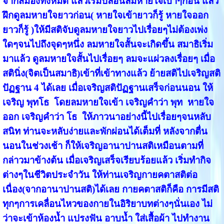
จากสมองทั้งหมด แล้วเริ่มปล่อนลมหายใจเบาๆก่อน แล้ว
ฝึกดูลมหายใจยาวก่อน( หายใจเข้ายาวก็รู้ หายใจออก
ยาวก็รู้ )ให้มีสติจับดูลมหายใจยาวไปเรื่อยๆไม่ต้องเพ่ง
ใดๆจนไปถึงจุดๆหนึ่ง ลมหายใจสั้นจะเกิดขึ้น สมาธิเริ่ม
มาแล้ว ดูลมหายใจสั้นไปเรื่อยๆ ลมจะแผ่วลงเรื่อยๆ เมื่อ
สตินิ่ง(จิตเป็นสมาธิ)เข้าที่เข้าทางแล้ว ย้ายสติไปเจริญสติ
ปัฏฐาน 4 ได้เลย เมื่อเจริญสติปัฏฐานเสร็จก่อนนอน ให้
เจริญ พุทโธ โดยลมหายใจเข้า เจริญคำว่า พุท หายใจ
ออก เจริญคำว่า โธ ให้ภาวนาอย่างนี้ไปเรื่อยๆจนหลับ
สนิท ท่านจะหลับง่ายและพักผ่อนได้เต็มที่ หลังจากตื่น
นอนในช่วงเช้า ก็ให้เจริญอานาปานสติเหมือนตามที่
กล่าวมาข้างต้น เมื่อเจริญเสร็จเรียบร้อยแล้ว เริ่มทำกิจ
ต่างๆในชีวิตประจำวัน ให้ท่านเจริญกายคตาสติต่อ
เนื่อง(จากอานาปานสติ)ได้เลย กายคตาสติก็คือ การมีสติ
ทุกๆการเคลื่อนไหวของกายในอิริยาบทต่างๆนั่นเอง ไม่
ว่าจะเข้าห้องน้ำ แปรงฟัน อาบน้ำ ใส่เสื้อผ้า ไปทำงาน