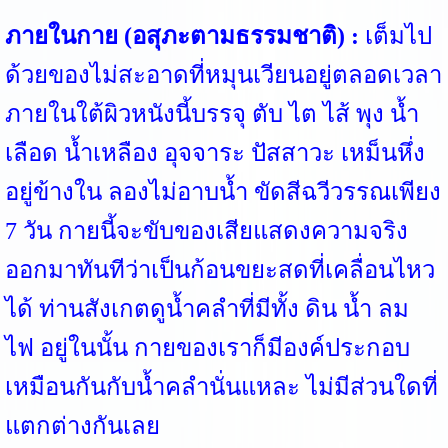
ภายในกาย (อสุภะตามธรรมชาติ) :
เต็มไป
ด้วยของไม่สะอาดที่หมุนเวียนอยู่ตลอดเวลา
ภายในใต้ผิวหนังนี้บรรจุ ตับ ไต ไส้ พุง น้ำ
เลือด น้ำเหลือง อุจจาระ ปัสสาวะ เหม็นหึ่ง
อยู่ข้างใน ลองไม่อาบน้ำ ขัดสีฉวีวรรณเพียง
7 วัน กายนี้จะขับของเสียแสดงความจริง
ออกมาทันทีว่าเป็นก้อนขยะสดที่เคลื่อนไหว
ได้ ท่านสังเกตดูน้ำคลำที่มีทั้ง ดิน น้ำ ลม
ไฟ อยู่ในนั้น กายของเราก็มีองค์ประกอบ
เหมือนกันกับน้ำคลำนั่นแหละ ไม่มีส่วนใดที่
แตกต่างกันเลย