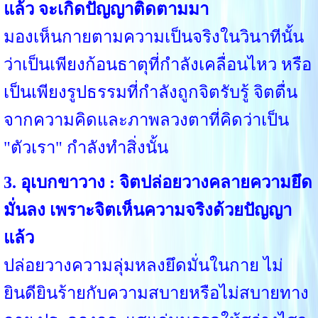
แล้ว จะเกิดปัญญาติดตามมา
มองเห็นกายตามความเป็นจริงในวินาทีนั้น
ว่าเป็นเพียงก้อนธาตุที่กำลังเคลื่อนไหว หรือ
เป็นเพียงรูปธรรมที่กำลังถูกจิตรับรู้ จิตตื่น
จากความคิดและภาพลวงตาที่คิดว่าเป็น
"ตัวเรา" กำลังทำสิ่งนั้น
3. อุเบกขาวาง : จิตปล่อยวางคลายความยึด
มั่นลง เพราะจิตเห็นความจริงด้วยปัญญา
แล้ว
ปล่อยวางความลุ่มหลงยึดมั่นในกาย ไม่
ยินดียินร้ายกับความสบายหรือไม่สบายทาง