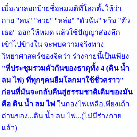
เมื่อเราลอกป้ายชื่อสมมติที่โลกตั้งให้ว่า
กาย "คน" "สวย" "หล่อ" "ตัวฉัน" หรือ "ตัว
เธอ" ออกให้หมด แล้วใช้ปัญญาส่องลึก
เข้าไปข้างใน จะพบความจริงทาง
วิทยาศาสตร์ของจิตว่า ร่างกายนี้เป็นเพียง
"ที่ประชุมรวมตัวกันของธาตุทั้ง 4 (ดิน น้ำ
ลม ไฟ) ที่ทุกๆคนยืมโลกมาใช้ชั่วคราว"
ก่อนที่มันจะกลับคืนสู่ธรรมชาติเดิมของมัน
คือ ดิน น้ำ ลม ไฟ
ในกองไฟเหลือเพียงเถ้า
ถ่านของ...ดิน น้ำ ลม ไฟ...(ไม่มีร่างกาย
แล้ว)