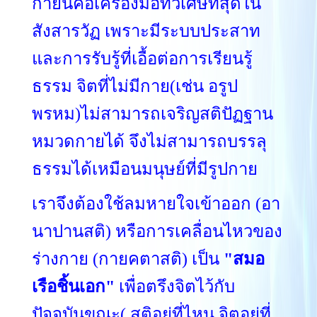
กายนี้คือเครื่องมือที่วิเศษที่สุดใน
สังสารวัฏ เพราะมีระบบประสาท
และการรับรู้ที่เอื้อต่อการเรียนรู้
ธรรม จิตที่ไม่มีกาย(เช่น อรูป
พรหม)ไม่สามารถเจริญสติปัฏฐาน
หมวดกายได้ จึงไม่สามารถบรรลุ
ธรรมได้เหมือนมนุษย์ที่มีรูปกาย
เราจึงต้องใช้ลมหายใจเข้าออก (อา
นาปานสติ) หรือการเคลื่อนไหวของ
ร่างกาย (กายคตาสติ) เป็น
"สมอ
เรือชิ้นเอก"
เพื่อตรึงจิตไว้กับ
ปัจจุบันขณะ( สติอยู่ที่ไหน จิตอยู่ที่