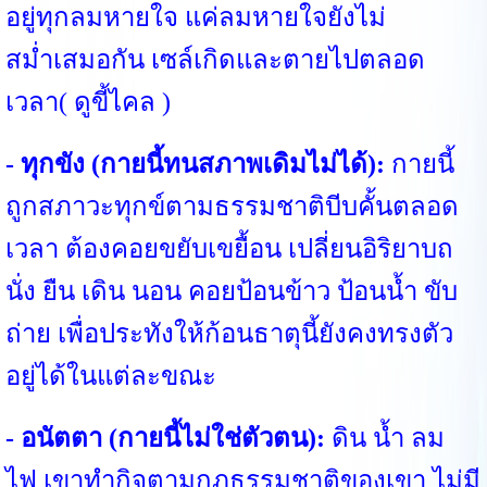
อยู่ทุกลมหายใจ แค่ลมหายใจยังไม่
สม่ำเสมอกัน เซล์เกิดและตายไปตลอด
เวลา( ดูขี้ไคล )
- ทุกขัง (กายนี้ทนสภาพเดิมไม่ได้):
กายนี้
ถูกสภาวะทุกข์ตามธรรมชาติบีบคั้นตลอด
เวลา ต้องคอยขยับเขยื้อน เปลี่ยนอิริยาบถ
นั่ง ยืน เดิน นอน คอยป้อนข้าว ป้อนน้ำ ขับ
ถ่าย เพื่อประทังให้ก้อนธาตุนี้ยังคงทรงตัว
อยู่ได้ในแต่ละขณะ
- อนัตตา (กายนี้ไม่ใช่ตัวตน):
ดิน น้ำ ลม
ไฟ เขาทำกิจตามกฎธรรมชาติของเขา ไม่มี