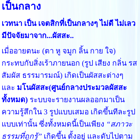
เป็นกลาง
เวทนา เป็น เจตสิกที่เป็นกลางๆ ไม่ดี ไม่เลว
มีปัจจัยมาจาก...ผัสสะ..
เมื่ออายตนะ (ตา หู จมูก ลิ้น กาย ใจ)
กระทบกับสิ่งเร้าภายนอก (รูป เสียง กลิ่น รส
สัมผัส ธรรมารมณ์) เกิดเป็นผัสสะต่างๆ
และ
มโนผัสสะ(ศูนย์กลางประมวลผัสสะ
ทั้งหมด)
ระบบจะรายงานผลออกมาเป็น
ความรู้สึกใน 3 รูปแบบเสมอ เกิดขึ้นทีละรูป
แบบเท่านั้น ซึ่งทั้งหมดนี้เป็นเพียง
“สภาวะ
ธรรมที่ถูกรู้”
เกิดขึ้น ตั้งอยู่ และดับไปตาม