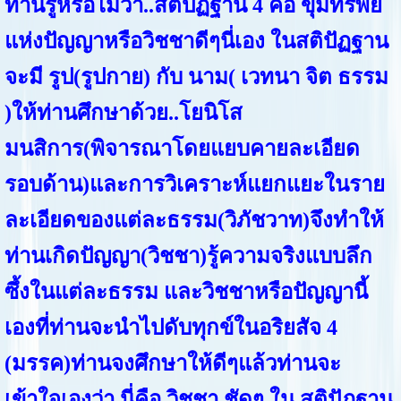
ท่านรู้หรือไม่ว่า..สติปัฏฐาน 4 คือ ขุมทรัพย์
แห่งปัญญาหรือวิชชาดีๆนี่เอง ในสติปัฏฐาน
จะมี รูป(รูปกาย) กับ นาม( เวทนา จิต ธรรม
)ให้ท่านศึกษาด้วย..โยนิโส
มนสิการ(พิจารณาโดยแยบคายละเอียด
รอบด้าน)และการวิเคราะห์แยกแยะในราย
ละเอียดของแต่ละธรรม(วิภัชวาท)จึงทำให้
ท่านเกิดปัญญา(วิชชา)รู้ความจริงแบบลึก
ซึ้งในแต่ละธรรม และวิชชาหรือปัญญานี้
เองที่ท่านจะนำไปดับทุกข์ในอริยสัจ 4
(มรรค)ท่านจงศึกษาให้ดีๆแล้วท่านจะ
เข้าใจเองว่า นี่คือ วิชชา ชัดๆ ใน สติปัฏฐาน