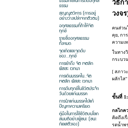
ธรรมที่ใช้ในการดับอกุศล
วิธี
ธรรม
สุญญตวิหาร (การอยู่
วงจร
อย่างว่างเปล่าจากตัวตน)
อกุศลธรรมที่ทำให้จิต
คนส่วนใ
ทุกข์
คุย, กา
รายชื่ออกุศลธรรม
ทั้งหมด
ความเหง
จุดเกิดและจุดดับ
ในทางว
ของ...ทุกข์
กระบวน
การเข้าถึง จิต เจตสิก
ผัสสะ เวทนา
[ สภาวะ
การเดินมรรคใน..จิต
ผลักไส"
เจตสิก ผัสสะ เวทนา
การดับทุกข์ในชีวิตประจำ
วันด้วยแก่นมรรค
ขั้นที
การนำแก่นมรรคไปแก้
ปัญหาความเครียด
กลไกค
คู่มือในการใช้ชีวิตบนโลก
สมมติอย่างผู้ชนะ (ชนะ
คิดถึงเ
กิเลสตัวเอง)
รดน้ำพ