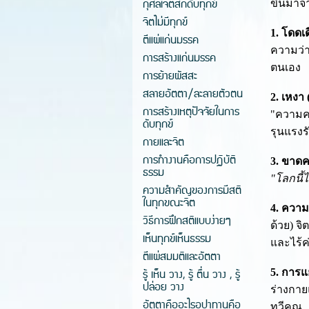
กุศลเจตสิกดับทุกข์
ขึ้นมาจา
จิตไม่มีทุกข์
1. โดดเด
ตีแผ่แก่นมรรค
ความว่
การสร้างแก่นมรรค
ตนเอง
การย้ายผัสสะ
สลายอัตตา/ละลายตัวตน
2. เหงา 
การสร้างเหตุปัจจัยในการ
"ความคา
ดับทุกข์
รุนแรงรั
กายและจิต
การทำงานคือการปฏิบัติ
3. ขาดค
ธรรม
"โลกนี้
ความสำคัญของการมีสติ
ในทุกขณะจิต
4. ความ
วิธีการฝึกสติแบบง่ายๆ
ด้วย) จ
เห็นทุกข์เห็นธรรม
และไร้ค่
ตีแผ่สมมติและอัตตา
รู้ เห็น วาง, รู้ ตื่น วาง , รู้
5. การแ
ปล่อย วาง
ร่างกาย
อัตตาคืออะไรอุปาทานคือ
ทวีคูณ