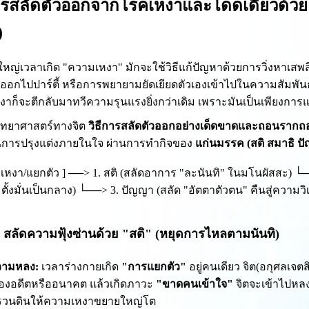
การสลัดตัวออกจากโรคเหงาและโดดเดี่ยวด้
)
หญ่เวลาเกิด "ความเหงา" มักจะใช้วิธีแก้ปัญหาด้วยการวิ่งหาเส
รออกไปปาร์ตี้ หรือการพยายามยัดเยียดตัวเองเข้าไปในความสัมพันธ์ แ
าก็จะตีกลับมาทวีความรุนแรงยิ่งกว่าเดิม เพราะมันเป็นเพียงการแก
ิทยาศาสตร์ทางจิต
วิธีการสลัดตัวออกอย่างเด็ดขาดและถอนราก
การปรุงแต่งภายในใจ ผ่านการทำกิจของ
แก่นมรรค (สติ สมาธิ ป
เหงา/แยกตัว ] ──> 1. สติ (สลัดอาการ "ละนันทิ" ในมโนผัสสะ) └─
 ตั้งมั่นเป็นกลาง) └──> 3. ปัญญา (สลัด "อัตตาตัวตน" คืนสู่ความวิ
่ 1: สลัดความฟุ้งซ่านด้วย "สติ" (หยุดการไหลตามนันทิ)
วามหลง:
เวลาร่างกายเกิด
"การแยกตัว"
อยู่คนเดียว จิต(อกุศลเ
รื่องอดีตหรืออนาคต แล้วเกิดภาวะ
"ขาดคนเข้าใจ"
จิตจะเข้าไปหลง
รวนดินให้ความเหงาขยายใหญ่โต