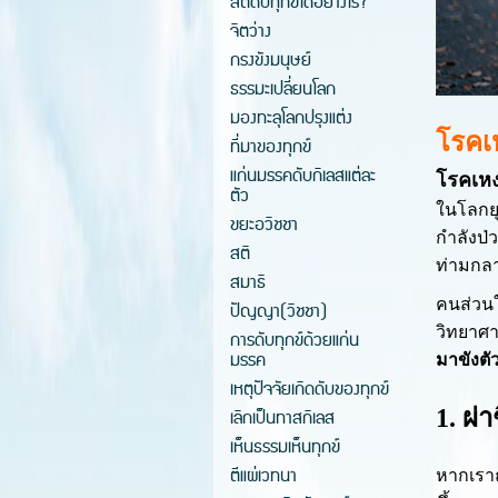
สติดับทุกข์ได้อย่างไร?
จิตว่าง
กรงขังมนุษย์
ธรรมะเปลี่ยนโลก
มองทะลุโลกปรุงแต่ง
โรคเ
ที่มาของทุกข์
แก่นมรรคดับกิเลสแต่ละ
โรคเหง
ตัว
ในโลกยุค
ขยะอวิชชา
กำลังป่
สติ
ท่ามกลา
สมาธิ
คนส่วนใ
ปัญญา(วิชชา)
วิทยาศ
การดับทุกข์ด้วยแก่น
มรรค
มาขังตั
เหตุปัจจัยเกิดดับของทุกข์
1. ผ่
เลิกเป็นทาสกิเลส
เห็นธรรมเห็นทุกข์
ตีแผ่เวทนา
หากเรา