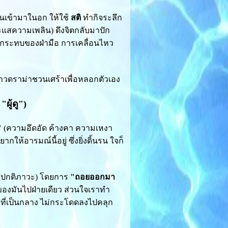
่านเข้ามาในอก ให้ใช้
สติ
ทำกิจระลึก
ะแสความเพลิน) ดึงจิตกลับมาปัก
ึกกระทบของฝ่ามือ การเคลื่อนไหว
ราวดราม่าชวนเศร้าเพื่อหลอกตัวเอง
"ผู้ดู")
"
(ความอึดอัด ค้างคา ความเหงา
กให้อารมณ์นี้อยู่ ซึ่งยิ่งดิ้นรน ใจก็
 (ปกติภาวะ) โดยการ
"ถอยออกมา
ของมันไปฝ่ายเดียว ส่วนใจเราทำ
ใจที่เป็นกลาง ไม่กระโดดลงไปคลุก