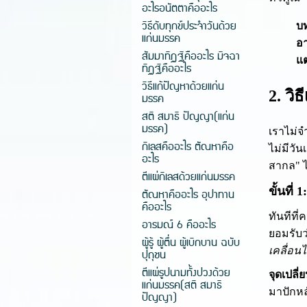
อะไรอนัตตาคืออะไร
วิธีดับทุกข์ประจำวันด้วย
บท
แก่นมรรค
อา
สัมมาทิฏฐิคืออะไร มิจฉา
แต
ทิฏฐิคืออะไร
วิธีแก้ปัญหาด้วยแก่น
2. วิ
มรรค
สติ สมาธิ ปัญญา(แก่น
มรรค)
เราไม่จ
กิเลสคืออะไร ตัณหาคือ
ไม่มีวั
อะไร
สากล" ไ
ตีแผ่กิเลสด้วยแก่นมรรค
ขั้นที่
ตัณหาคืออะไร อุปาทาน
คืออะไร
ทันทีที่
อารมณ์ 6 คืออะไร
ยอมรับว
ผู้รู้ ผู้ตื่น ผู้เบิกบาน ฉบับ
เคลื่อน
ปุถุชน
ตีแผ่รูปนามทั้งปวงด้วย
จุดเปลี
แก่นมรรค(สติ สมาธิ
มาปักหล
ปัญญา)