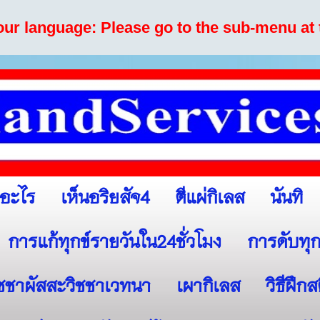
your language: Please go to the sub-menu at 
เห็นอริยสัจ4
ตีแผ่กิเลส
นันทิ
ออะไร
การแก้ทุกข์รายวันใน24ชั่วโมง
การดับทุก
ิชชาผัสสะวิชชาเวทนา
เผากิเลส
วิธีฝึก