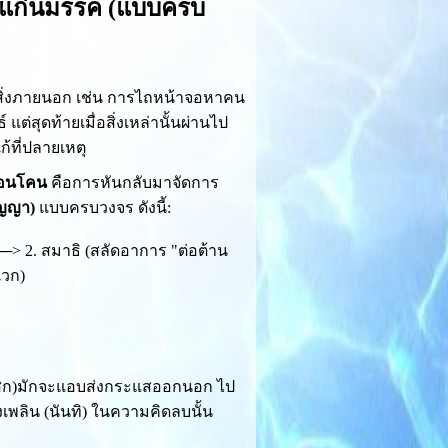
วยแก่นมรรค (แบบครบ
พสิ่งภายนอก เช่น การไถหน้าจอหาคน
ต่สุดท้ายเมื่อสิ่งเหล่านั้นผ่านไป
้ที่ปลายเหตุ
ถอนโคน
คือการหันกลับมาจัดการ
ัญญา)
แบบครบวงจร ดังนี้:
─> 2. สมาธิ (สลัดอาการ "ต่อต้าน
เวก)
จตสิก)มักจะแอบส่งกระแสออกนอก ไป
เพลิน (นันทิ) ในความคิดลบนั้น