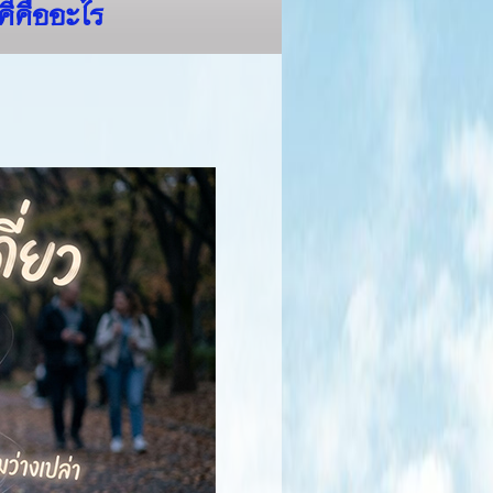
คีคืออะไร