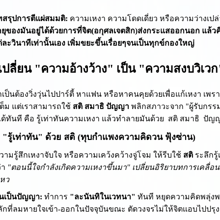
สรุปการตีแผ่สมมติ:
ความเหงา ความโดดเดี่ยว หรือความว่างเปล
ยุของมันอยู่ได้ด้วยการที่จิต(อกุศลเจตสิก)ส่งกระแสออกนอก แล้วค
่ละวินาทีเท่านั้นเอง เพิ่มขยะขึ้นเรื่อยๆจนเป็นทุกข์กองใหญ่
ธีเปลี่ยน "ความอ้างว้าง" เป็น "ความสงบวิเ
ำเป็นต้องวิ่งวุ่นไปปาร์ตี้ หาแฟน หรือหาคนคุยด้วยเพื่อแก้เหงา เพ
นเต็ม แต่เราสามารถใช้
สติ สมาธิ ปัญญา
พลิกสภาวะจาก "ผู้รับกรรมจ
ด้ทันที คือ รู้เท่าทันความเหงา แล้วทำลายมันด้วย สติ สมาธิ ปัญญา ท
 1: "รู้เท่าทัน" ด้วย สติ (ทุบกำแพงความคิดวน ฟุ้งซ่าน)
ความรู้สึกเหงาจับใจ หรือความเคว้งคว้างจู่โจม ให้รีบใช้
สติ
ระลึกรู
่า
"ตอนนี้ใจกำลังเกิดความเหงาขึ้นมา" เปลี่ยนอิริยาบทการเคลื่อ
ไหว
่ยนเป็นปัญญา:
ทำการ
"ละนันทิในเวทนา"
ทันที หยุดความคิดพลุ่งพล
ักที่ลมหายใจเข้า-ออกในปัจจุบันขณะ ตัดวงจรไม่ให้จิตแอบไปปรุงแ