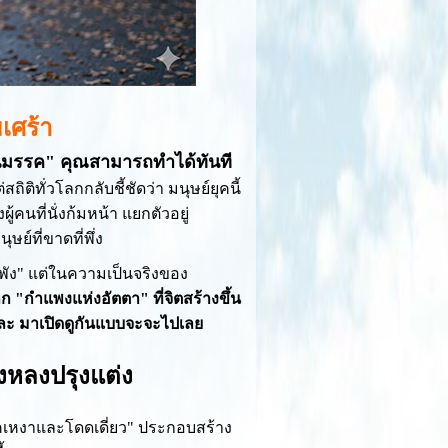
เศร้า
นมรรค" คุณสามารถทำได้ทันที
ิติทั่วโลกกลับชี้ชัดว่า มนุษย์ยุคนี้
้คนที่นั่งก้มหน้า แยกตัวอยู่
์ที่ขาดที่พึ่ง
ำพัง" แต่ในความเป็นจริงของ
 "กำแพงแห่งอัตตา" ที่จิตสร้างขึ้น
แหละ มาเปิดดูกันแบบจะจะไปเลย
ังหลงปรุงแต่ง
เหงาและโดดเดี่ยว" ประกอบสร้าง