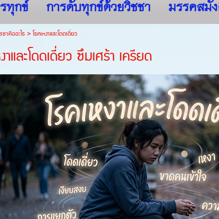
รทุกข์
การดับทุกข์ด้วยวิชชา
มรรคสมัง
ชชาคืออะไร
>
โรคเหงาและโดดเดี่ยว
งาและโดดเดี่ยว ซึมเศร้า เครียด