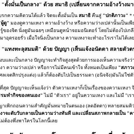
 2: "ตั้งมั่นเป็นกลาง" ด้วย สมาธิ (เปลี่ยนจากความอ้างว้างม
เบรกความคิดวนได้แล้ว จิตจะตั้งมั่นเป็น
สมาธิ
คืนสู่
"ปกติภาวะ"
*
ผู้ดู"
มองดูความเหงา ความอ้างว้าง หรือความว่างเปล่านั้นเป็นเพี
รู้ของจิต นั่งดูมันเฉยๆ เหมือนดูหน้าจอมอนิเตอร์ โดยไม่ต้องไปเกลี
าอุดรอยรั่ว เมื่อใจนิ่งเป็นกลาง ความเหงาจะทำอะไรเราไม่ได้เล
่ 3: "แทงทะลุสมมติ" ด้วย ปัญญา (เห็นแจ้งอนัตตา สลายตัวต
ตสงบและเป็นกลาง ปัญญาจะทำกิจสูงสุดด้วยการมองเห็นความจริงว่า
า ความว่างเปล่า หรือการไม่มีคนเข้าใจ ทั้งหมดเป็นเพียง
"สภาวะ
ุศลเจตสิกปรุงแต่ง) แล้วก็ต้องดับไปเป็นธรรมดา (อนิจจัง)มันไม่ใช
ที่สุด ปัญญาจะเห็นแจ้งว่า ตัวความเหงาก็เป็นเรื่องของความเหงา จิตท
รรมทำกิจของตนเอง"
ไม่มี "ตัวเรา" อยู่ในความเหงา และไม่มี "เรา" ท
ญญาเพิกถอนความสำคัญมั่นหมายในตนเอง (ลดอัตตา) ทลายสมมติว่ามี
งาจะดับวับกลายเป็นความว่างทันที และเปลี่ยนสภาพกลายเป็น "ค
ี่ไม่ต้องพึ่งพาใครในโลกนี้เลย