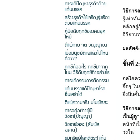
การแก้ปัญหาธุรกิจด้วย
แก่นมรรค
วิธีการ
สร้างธุรกิจให้เจริญรุ่งเรือง
รู้เท่า
ด้วยแก่นมรรค
หลักอยู
คู่มือดับทุกข์ของคนยุค
อิริยาบ
ใหม่
ตีแผ่กาย จิต วิญญาณ
ผลลัพธ์:
เมื่อมนุษย์ตายแล้วไปไหน
ต่อ???
ขั้นที่
ทุกข์คืออะไร ทุกข์มาจาก
ไหน วิธีดับทุกข์ทำอย่างไร
กลไกค
การแก้กรรมการตัดกรรม
จี๊ดๆ ใน
แก่นมรรคแก้ปัญหาโรค
ซึมเศร้าได้
ยิ่งบีบ
ตีแผ่ความจริง มโนผัสสะ
วิธีการ
การอยู่อย่างผู้มี
วิชชา(ปัญญา)
เป็นผู้ดู"
วิชชาผัสสะ (สัมผัส
หน้าที่
ฉลาด)
วงใน
ขุมทรัพย์โลกุตตระ(แก่น