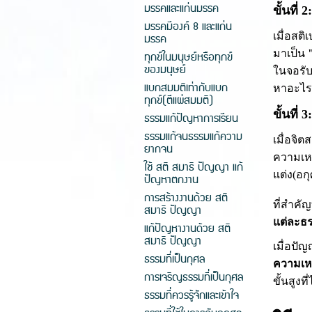
มรรคและแก่นมรรค
ขั้นที่
มรรคมีองค์ 8 และแก่น
เมื่อสติ
มรรค
มาเป็น
"
ทุกข์ในมนุษย์หรือทุกข์
ของมนุษย์
ในจอรับ
แบกสมมติเท่ากับแบก
หาอะไรม
ทุกข์(ตีแผ่สมมติ)
ขั้นที
ธรรมแก้ปัญหาการเรียน
ธรรมแก้จนธรรมแก้ความ
เมื่อจิ
ยากจน
ความเหง
ใช้ สติ สมาธิ ปัญญา แก้
แต่ง(อก
ปัญหาตกงาน
การสร้างงานด้วย สติ
ที่สำคัญ
สมาธิ ปัญญา
แต่ละธ
แก้ปัญหางานด้วย สติ
สมาธิ ปัญญา
เมื่อปั
ธรรมที่เป็นกุศล
ความเห
การเจริญธรรมที่เป็นกุศล
ขั้นสูงท
ธรรมที่ควรรู้จักและเข้าใจ