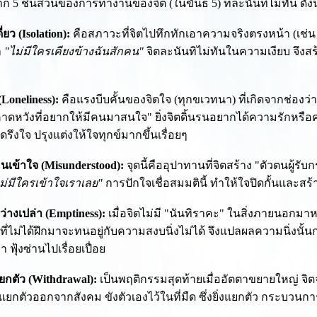
ก 5 ชิ้นส่วนของการทำงานของจิต (ในขันธ์ 5) ที่ละนันทิไม่ทัน ดังนี
ี่ยว (Isolation):
คือสภาวะที่จิตไปทึกทักเอาความจริงตรงหน้า (เช่น 
า
"ไม่มีใครเคียงข้างฉันสักคน"
จิตละนันทิไม่ทันในความเงียบ จึงส
(Loneliness):
คือแรงบีบคั้นของจิตใจ (ทุกขเวทนา) ที่เกิดจากช่องว่าง
ดหวังที่อยากให้มีคนมาสนใจ" ยิ่งจิตดิ้นรนอยากได้ความรักหรื
ดรึงใจ ปรุงแต่งให้ใจทุกข์มากขึ้นเรื่อยๆ
นเข้าใจ (Misunderstood):
จุดนี้คืออุปาทานที่จิตสร้าง "ตัวตนผู้รั
ไม่มีใครเข้าใจเราเลย"
การปักใจเชื่อสมมตินี้ ทำให้ใจปิดกั้นและสร
ว่างเปล่า (Emptiness):
เมื่อจิตไม่มี "นันทิราคะ" ในสิ่งภายนอกมาหล่
ิตที่ไม่ได้ฝึกมาจะทนอยู่กับความสงบนิ่งไม่ได้ จึงแปลผลความนิ่งน
า ฟุ้งซ่านไปเรื่อยเปื่อย
ยกตัว (Withdrawal):
เป็นพฤติกรรมสุดท้ายเมื่ออัตตาขยายใหญ่ จิตจะ
แยกตัวออกจากสังคม ขังตัวเองไว้ในที่มืด ซึ่งยิ่งแยกตัว กระบวนกา