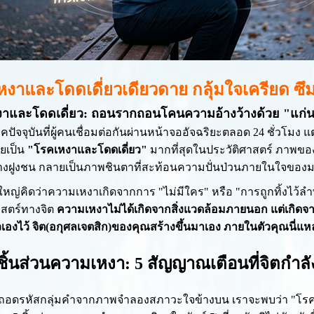
หงาและโดดเดี่ยวเดียวดาย กลุ้มใจเครียด ซึม
าและโดดเดี่ยว: ถอนรากถอนโคนความอ้างว้างด้วย "แก่
ปัจจุบันที่ผู้คนเชื่อมต่อกันผ่านหน้าจออัจฉริยะตลอด 24 ชั่วโมง แต่สถ
วยเป็น
"โรคเหงาและโดดเดี่ยว"
มากที่สุดในประวัติศาสตร์ ภาพของผู
งฝูงชน กลายเป็นภาพชินตาที่สะท้อนความปั่นป่วนภายในใจของมนุษย
หญ่คิดว่าความเหงาเกิดจากการ "ไม่มีใคร" หรือ "การถูกทิ้งไว้ล
าสตร์ทางจิต
ความเหงาไม่ได้เกิดจากสิ่งแวดล้อมภายนอก แต่เกิดจาก
วเองไว้ จิต(อกุศลเจตสิก)ของคุณสร้างขึ้นมาเอง ภายในตัวคุณนี่
าชิ้นส่วนความเหงา: 5 สัญญาณเตือนที่จิตกำล
ถอดรหัสกลุ่มคำจากภาพจำลองสภาวะใจข้างบน เราจะพบว่า "โรค