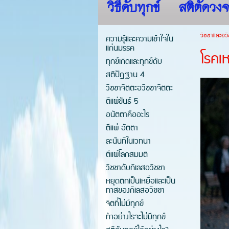
วิธีดับทุกข์
สติตัดวงจ
วิชชาและอวิ
ความรู้และความเข้าใจใน
แก่นมรรค
โรคเห
ทุกข์เกิดและทุกข์ดับ
สติปัฏฐาน 4
วิชชาจิตตะอวิชชาจิตตะ
ตีแผ่ขันธ์ 5
อนัตตาคืออะไร
ตีแผ่ อัตตา
ละนันทิในเวทนา
ตีแผ่โลกสมมติ
วิชชาดับกิเลสอวิชชา
หยุดตกเป็นเหยื่อและเป็น
ทาสของกิเลสอวิชชา
จิตที่ไม่มีทุกข์
ทำอย่างไรจะไม่มีทุกข์