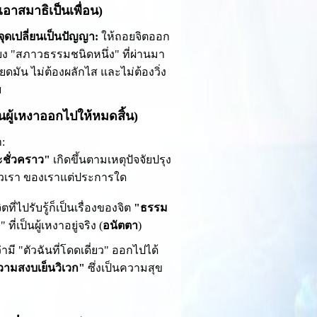
าเอาสมาธิเป็นเพื่อน)
จุดเปลี่ยนเป็นปัญญา:
ให้ถอยจิตออก
ยง "สภาวธรรมชนิดหนึ่ง" ที่ผ่านมา
ยดมัน ไม่ต้องผลักไส และไม่ต้องวิ่ง
ย
นผู้เหงาออกไปให้หมดสิ้น)
:
ชั่วคราว"
เกิดขึ้นตามเหตุปัจจัยปรุง
่ตัวเรา ของเราแต่ประการใด
ี่ไปรับรู้ก็เป็นเรื่องของจิต
"ธรรม
ี่เป็นผู้เหงาอยู่จริง (
อนัตตา
)
 "ตัวฉันที่โดดเดี่ยว" ออกไปได้
วามสงบเย็นวิเวก"
ซึ่งเป็นความสุข