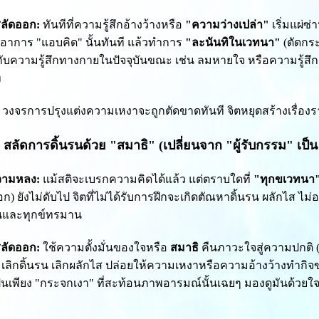
สลัดออก:
ทันทีที่ความรู้สึกอ้างว้างหรือ
"ความว่างเปล่า"
เริ่มแผ่ซ
ทันอาการ "แอบคิด" นั้นทันที แล้วทำการ
"ละนันทิในเวทนา"
(ตัดกร
่กับความรู้สึกทางกายในปัจจุบันขณะ เช่น ลมหายใจ หรือความรู้ส
ท
วงจรการปรุงแต่งความเหงาจะถูกตัดขาดทันที จิตหยุดสร้างเรื่อง
 2: สลัดการดิ้นรนด้วย "สมาธิ" (เปลี่ยนจาก "ผู้รับกรรม" เป็น 
วามหลง:
แม้สติจะเบรกความคิดได้แล้ว แต่ตราบใดที่
"ทุกขเวทนา
อก) ยังไม่ดับไป จิตที่ไม่ได้รับการฝึกจะเกิดตัณหาดิ้นรน ผลักไส ไม่อยา
คั้นและทุกข์ทรมาน
สลัดออก:
ใช้ความตั้งมั่นของใจหรือ
สมาธิ
คืนภาวะใจสู่ความปกติ
เลิกดิ้นรน เลิกผลักไส ปล่อยให้ความเหงาหรือความอ้างว้างทำกิจ
เป็นเพียง "กระจกเงา" ที่สะท้อนภาพอารมณ์นั้นเฉยๆ มองดูมันด้วย