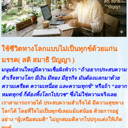
ใช้ชีวิตทางโลกแบบไม่เป็นทุกข์ด้วยแก่น
มรรค( สติ สมาธิ ปัญญา )
มนุษย์ส่วนใหญ่มีความเชื่อฝังหัวว่า
“ถ้าอยากประสบความ
สำเร็จทางโลก มีเงิน มีทอง มีธุรกิจ มันต้องแลกมาด้วย
ความเครียด ความเหนื่อย และความทุกข์”
หรือถ้า
“อยาก
หมดทุกข์ ก็ต้องทิ้งโลกไปบวช”
ซึ่งไม่ใช่ความจริงเลย
เราสามารถรวยได้ ประสบความสำเร็จได้ มีความสุขทาง
โลกได้ โดยที่ใจไม่เป็นทุกข์เลยแม้แต่น้อย ด้วยการอยู่
อย่าง
“ผู้เหนือสมมติ” ไม่ถูกสมมติลากไปปรุงแต่งให้เกิด
ทุกข์