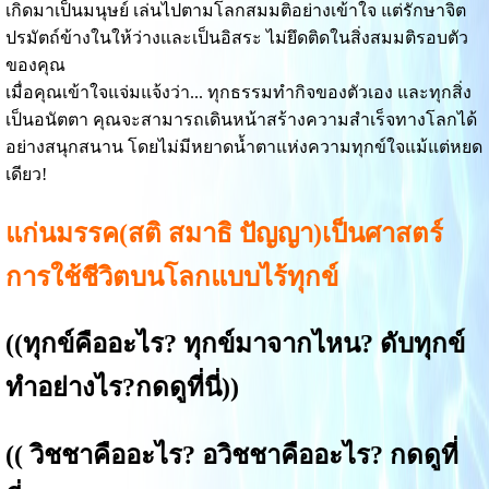
เกิดมาเป็นมนุษย์ เล่นไปตามโลกสมมติอย่างเข้าใจ แต่รักษาจิต
ปรมัตถ์ข้างในให้ว่างและเป็นอิสระ ไม่ยึดติดในสิ่งสมมติรอบตัว
ของคุณ
เมื่อคุณเข้าใจแจ่มแจ้งว่า... ทุกธรรมทำกิจของตัวเอง และทุกสิ่ง
เป็นอนัตตา คุณจะสามารถเดินหน้าสร้างความสำเร็จทางโลกได้
อย่างสนุกสนาน โดยไม่มีหยาดน้ำตาแห่งความทุกข์ใจแม้แต่หยด
เดียว!
แก่นมรรค(สติ สมาธิ ปัญญา)เป็นศาสตร์
การใช้ชีวิตบนโลกแบบไร้ทุกข์
((
ทุกข์คืออะไร? ทุกข์มาจากไหน? ดับทุกข์
ทำอย่างไร?
กดดูที่นี่))
((
วิชชาคืออะไร? อวิชชาคืออะไร? กดดูที่