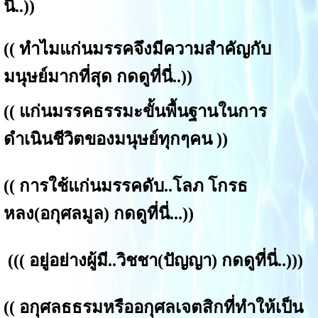
นี่..
))
((
ทำไมแก่นมรรคจึงมีความสำคัญกับ
มนุษย์มากที่สุด กดดูที่นี่.
.))
((
แก่น
มรรคธรรมะขั้นพื้นฐานในการ
ดำเนินชีวิตของมนุษย์ทุกๆคน
))
((
การใช้แก่นมรรคดับ..โลภ โกรธ
หลง(อกุศลมูล) กดดูที่นี่...
))
(((
อยู่อย่างผู้มี..วิชชา(ปัญญา) กดดูที่นี่.
.)))
((
อกุศลธธรมหรืออกุศลเจตสิกที่ทำให้เป็น