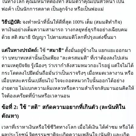
ในทางโลก คุณมีหน้าที่ต้องทำ สมมติว่าคุณเป็นหัวหน้า เป็น
พ่อค้า เป็นนักการตลาด เป็นลูกจ้าง หรือเป็นพ่อแม่
วิธีปฏิบัติ:
จงทำหน้าที่นั้นให้ดีที่สุด 100% เต็ม (สมมติทำกิจ)
หาเงินอย่างเต็มความสามารถ วางกลยุทธ์ธุรกิจอย่างเฉียบคม
ด้วย สติ สมาธิ ปัญญา ไปตามสมมติโลกที่ปรุงแต่งขึ้นมา
แต่ในทางปรมัตถ์:
ใช้
“สมาธิ”
ตั้งมั่นอยู่ข้างใน แยกแยะออกมา
ว่า บทบาทเหล่านั้นเป็นเพียง "ละครสมมติ" ที่เราต้องลงไปเล่น
ตามเหตุปัจจัย รู้เนืองๆ ว่าเรากำลังสวมหมวกอะไรอยู่ แต่ใจไม่ได้
กระโดดลงไปยึดมั่นถือมั่นว่าเป็นเราจริงๆ เมื่อหมดเวลางาน หรือ
เมื่อบทละครนั้นเปลี่ยนไป ใจจะถอดหมวกใบนั้นออกได้อย่าง
ง่ายดาย ไม่แบกความล้มเหลวหรือความสำเร็จกลับมานอนคิดให้
ใจต้องเครียดที่บ้านหรือเวลานอน
ข้อที่ 2: ใช้ "สติ" สกัดความอยากที่เกินตัว (ละนันทิใน
ตัณหา)
เวลาที่เราหาเงินหรือใช้ชีวิตทางโลก เมื่อได้เงิน ได้คำชม หรือได้
ผลประโยชน์ จิตธรรมชาติจะเกิดความเพลินใจ (นันทิ) และเกิด