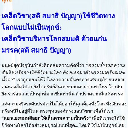
เคล็ดวิชา(สติ สมาธิ ปัญญา)ใช้ชีวิตทาง
โลกแบบไม่เป็นทุกข์:
เคล็ดวิชาบริหารโลกสมมติ ด้วยแก่น
มรรค(สติ สมาธิ ปัญญา)
มนุษย์ยุคปัจจุบันกำลังติดหล่มความคิดที่ว่า
“ความร่ำรวย ความ
สำเร็จ หรือการใช้ชีวิตทางโลก ต้องแลกมาด้วยความเครียดและ
น้ำตา”
เราถูกสอนให้วิ่งไล่ล่าความมั่นคงทางเศรษฐกิจ จนหลาย
คนหลงลืมไปว่า ยิ่งได้ทรัพย์สินภายนอกมามากเท่าไหร่ ใจกลับ
ยิ่งเร่าร้อนและเป็นทุกข์มากขึ้นเท่านั้น ถ้าปราศจากมีแก่นมรรค
แต่ความจริงระดับปรมัตถ์ไม่ได้บอกให้คุณต้องทิ้งโลก ทิ้งเงินทอง
หรือหนีไปอยู่ที่ไหน พระพุทธองค์ทรงสอนวิชชาเพื่อให้เรา
“แยกแยะสมมติออกให้เห็นตามความเป็นจริง”
เพื่อที่เราจะได้ใช้
ชีวิตทางโลกได้อย่างสมบูรณ์แบบที่สุด... โดยที่ใจไม่เป็นทุกข์เลย