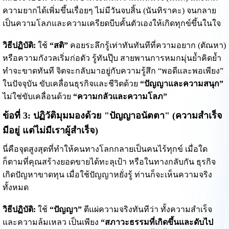
ความยากได้เพิ่มขึ้นเรื่อยๆ ไม่มีวันจบสิ้น (นันทิราคะ) จนกลาย
เป็นความโลภและความเครียดบีบคั้นตัวเองให้เกิดทุกข์ขึ้นในใจ
วิธีปฏิบัติ:
ใช้
“สติ”
คอยระลึกรู้เท่าทันทันทีที่ความอยาก (ตัณหา)
หรือความกังวลเริ่มก่อตัว รู้ทันปุ๊บ สายพานการหมกมุ่นย้ำคิดย้ำ
ทำจะขาดทันที จิตจะกลับมาอยู่กับความรู้สึก “พอดีและพอเพียง”
ในปัจจุบัน ขับเคลื่อนธุรกิจและชีวิตด้วย
“ปัญญาและความสนุก”
ไม่ใช่ขับเคลื่อนด้วย
“ความกลัวและความโลภ”
ข้อที่ 3: ปฏิวัติมุมมองด้วย "ปัญญาอนัตตา" (ความสำเร็จ
มีอยู่ แต่ไม่มีเราผู้สำเร็จ)
นี่คือจุดสูงสุดที่ทำให้คนทางโลกกลายเป็นคนไร้ทุกข์ เมื่อใด
ก็ตามที่คุณสร้างยอดขายได้ทะลุเป้า หรือในทางกลับกัน ธุรกิจ
เกิดปัญหาขาดทุน เมื่อใช้ปัญญาหยั่งรู้ ท่านก็จะเห็นความจริง
ทั้งหมด
วิธีปฏิบัติ:
ใช้
“ปัญญา”
ตีแผ่ความจริงทันทีว่า ทั้งความสำเร็จ
และความล้มเหลว เป็นเพียง
“สภาวะธรรมที่เกิดขึ้นและดับไป