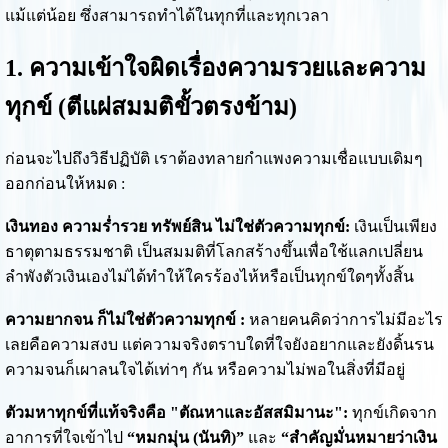
แม้แต่น้อย ซึ่งสามารถทำได้ในทุกที่และทุกเวลา
1. ความเข้าใจผิดเรื่องความรวยและความ
ทุกข์ (ตีแผ่สมมติขั้วตรงข้าม)
ก่อนจะไปถึงวิธีปฏิบัติ เราต้องทลายกำแพงความเชื่อแบบเดิมๆ
ออกก่อนให้หมด :
เงินทอง ความร่ำรวย ทรัพย์สิน ไม่ใช่ตัวความทุกข์:
เงินเป็นเพียง
ธาตุตามธรรมชาติ เป็นสมมติที่โลกสร้างขึ้นเพื่อใช้แลกเปลี่ยน
ลำพังตัวเงินเองไม่ได้ทำให้ใครร้องไห้หรือเป็นทุกข์ใดๆทั้งสิ้น
ความยากจน ก็ไม่ใช่ตัวความทุกข์ :
หลายคนคิดว่าการไม่มีอะไร
เลยคือความสงบ แต่ความจริงตราบใดที่ใจยังอยากและยังดิ้นรน
ความจนก็เผาลนใจได้เท่าๆ กัน หรือความไม่พอในสิ่งที่มีอยู่
ตัวมหาทุกข์ที่แท้จริงคือ "ตัณหาและอัสสมิมานะ":
ทุกข์เกิดจาก
อาการที่ใจเข้าไป
“หมกมุ่น (นันทิ)”
และ
“สำคัญมั่นหมายว่าเงิน