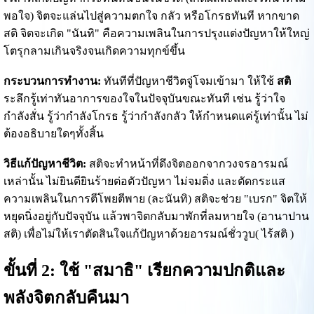
พอใจ) จิตจะแล่นไปสู่ความตกใจ กลัว หรือโกรธทันที หากขาด
สติ จิตจะเกิด "นันทิ" คือความเพลินในการปรุงแต่งปัญหาให้ใหญ่
โตรุกลามเกินจริงจนเกิดความทุกข์ขึ้น
กระบวนการทำงาน:
ทันทีที่ปัญหาชีวิตจู่โจมเข้ามา ให้ใช้
สติ
ระลึกรู้เท่าทันอาการของใจในปัจจุบันขณะทันที เช่น รู้ว่าใจ
กำลังสั่น รู้ว่ากำลังโกรธ รู้ว่ากำลังกลัว ให้กำหนดแค่รู้เท่านั้น ไม่
ต้องอธิบายใดๆทั้งสิ้น
วิธีแก้ปัญหาชีวิต:
สติจะทำหน้าที่ดึงจิตออกจากวงจรอารมณ์
เหล่านั้น ไม่ยินดียินร้ายต่อตัวปัญหา ไม่จมดิ่ง และตัดกระแส
ความเพลินในการตีโพยตีพาย (ละนันทิ) สติจะช่วย "เบรก" จิตให้
หยุดนิ่งอยู่กับปัจจุบัน แล้วพาจิตกลับมาพักที่ลมหายใจ (อานาปาน
สติ) เพื่อไม่ให้เราตัดสินใจแก้ปัญหาด้วยอารมณ์ชั่ววูบ( ไร้สติ )
ขั้นที่ 2: ใช้ "สมาธิ" เรียกความปกติและ
พลังจิตกลับคืนมา