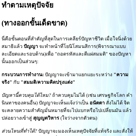
ทำตามเหตุปัจจัย
(ทางออกขั้นเด็ดขาด)
นี่คือขั้นตอนที่สำคัญที่สุดในการเคลียร์ปัญหาชีวิต เมื่อใจนิ่งด้วย
สมาธิแล้ว
ปัญญา
จะทำหน้าที่โยนิโสมนสิการ(พิจารณาแบบ
ละเอียดและรอบด้าน)เพื่อ "ถอดรหัสและตีแผ่สมมติ" ของปัญหา
นั้นออกเป็นส่วนๆ:
กระบวนการทำงาน:
ปัญญาจะเข้ามาแยกแยะระหว่าง
"ความ
จริง"
กับ
"สมมติ/ความคิดปรุงแต่ง"
ปัญหานี้ควบคุมได้ไหม?
ถ้าควบคุมไม่ได้ (เช่น เศรษฐกิจโลก คำ
นินทาของคนอื่น) ปัญญาจะเห็นแจ้งว่าเป็น
อนัตตา
สั่งไม่ได้ จิต
จะคลายความสำคัญมั่นหมายที่จะไปแบกหรือไปเปลี่ยนมัน แล้ว
ปล่อยวางเข้าสู่
สุญญตวิหาร
(ใจว่างจากตัวตน)
ส่วนไหนที่ทำได้?
ปัญญาจะมองเห็นเหตุปัจจัยที่แท้จริง และสั่งให้