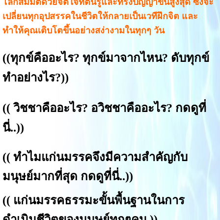
โลกสมมติด้วยจิตใจที่ตื่นรู้และทรงปัญญาขั้นสูงสุด ซึ่งจะ
เปลี่ยนทุกอุปสรรคในชีวิตให้กลายเป็นเวทีฝึกจิต และ
ทำให้คุณเติบโตขึ้นอย่างสง่างามในทุกๆ วัน
((
ทุกข์คืออะไร? ทุกข์มาจากไหน? ดับทุกข์
ทำอย่างไร?
))
((
วิชชาคืออะไร? อวิชชาคืออะไร? กดดูที่
นี่..
))
((
ทำไมแก่นมรรคจึงมีความสำคัญกับ
มนุษย์มากที่สุด กดดูที่นี่.
.))
((
แก่น
มรรคธรรมะขั้นพื้นฐานในการ
ดำเนินชีวิตของมนุษย์ทุกๆคน
))