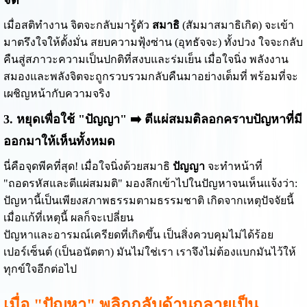
จิต
เมื่อสติทำงาน จิตจะกลับมารู้ตัว
สมาธิ
(สัมมาสมาธิเกิด) จะเข้า
มาตรึงใจให้ตั้งมั่น สยบความฟุ้งซ่าน (อุทธัจจะ) ทั้งปวง ใจจะกลับ
คืนสู่สภาวะความเป็นปกติที่สงบและร่มเย็น เมื่อใจนิ่ง พลังงาน
สมองและพลังจิตจะถูกรวบรวมกลับคืนมาอย่างเต็มที่ พร้อมที่จะ
เผชิญหน้ากับความจริง
3. หยุดเพื่อใช้ "ปัญญา" ➡️ ตีแผ่สมมติลอกคราบปัญหาที่มี
ออกมาให้เห็นทั้งหมด
นี่คือจุดพีคที่สุด! เมื่อใจนิ่งด้วยสมาธิ
ปัญญา
จะทำหน้าที่
"ถอดรหัสและตีแผ่สมมติ" มองลึกเข้าไปในปัญหาจนเห็นแจ้งว่า:
ปัญหานี้เป็นเพียงสภาพธรรมตามธรรมชาติ เกิดจากเหตุปัจจัยนี้
เมื่อแก้ที่เหตุนี้ ผลก็จะเปลี่ยน
ปัญหาและอารมณ์เครียดที่เกิดขึ้น เป็นสิ่งควบคุมไม่ได้ร้อย
เปอร์เซ็นต์ (เป็นอนัตตา) มันไม่ใช่เรา เราจึงไม่ต้องแบกมันไว้ให้
ทุกข์ใจอีกต่อไป
เมื่อ "ปัญหา" พลิกกลับด้านกลายเป็น