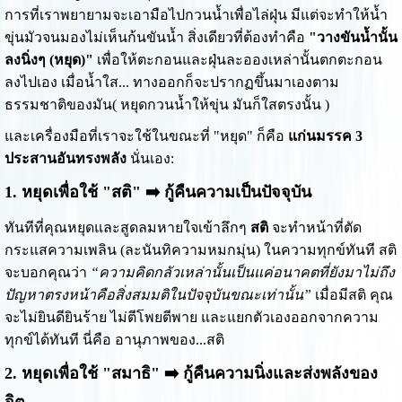
การที่เราพยายามจะเอามือไปกวนน้ำเพื่อไล่ฝุ่น มีแต่จะทำให้น้ำ
ขุ่นมัวจนมองไม่เห็นก้นขันน้ำ สิ่งเดียวที่ต้องทำคือ
"วางขันน้ำนั้น
ลงนิ่งๆ (หยุด)"
เพื่อให้ตะกอนและฝุ่นละอองเหล่านั้นตกตะกอน
ลงไปเอง เมื่อน้ำใส... ทางออกก็จะปรากฏขึ้นมาเองตาม
ธรรมชาติของมัน( หยุดกวนน้ำให้ขุ่น มันก็ใสตรงนั้น )
และเครื่องมือที่เราจะใช้ในขณะที่ "หยุด" ก็คือ
แก่นมรรค 3
ประสานอันทรงพลัง
นั่นเอง:
1. หยุดเพื่อใช้ "สติ" ➡️ กู้คืนความเป็นปัจจุบัน
ทันทีที่คุณหยุดและสูดลมหายใจเข้าลึกๆ
สติ
จะทำหน้าที่ตัด
กระแสความเพลิน (ละนันทิความหมกมุ่น) ในความทุกข์ทันที สติ
จะบอกคุณว่า
“ความคิดกลัวเหล่านั้นเป็นแค่อนาคตที่ยังมาไม่ถึง
ปัญหาตรงหน้าคือสิ่งสมมติในปัจจุบันขณะเท่านั้น”
เมื่อมีสติ คุณ
จะไม่ยินดียินร้าย ไม่ตีโพยตีพาย และแยกตัวเองออกจากความ
ทุกข์ได้ทันที นี่คือ อานุภาพของ...สติ
2. หยุดเพื่อใช้ "สมาธิ" ➡️ กู้คืนความนิ่งและส่งพลังของ