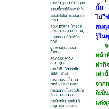
การเจริญธรรมที่เป็นกุศล
นั้น 
ธรรมที่ควรรู้จักและเข้าใจ
ธรรมที่ใช้ในการดับอกุศล
ไม่ใช
ธรรม
สุญญตวิหาร (การอยู่
สมดุล
อย่างว่างเปล่าจากตัวตน)
รู้ใน
อกุศลธรรมที่ทำให้จิต
ทุกข์
จ
รายชื่ออกุศลธรรม
ทั้งหมด
หน้าท
จุดเกิดและจุดดับ
ของ...ทุกข์
ทำกิจ
การเข้าถึง จิต เจตสิก
ผัสสะ เวทนา
เท่าน
การเดินมรรคใน..จิต
จากกา
เจตสิก ผัสสะ เวทนา
การดับทุกข์ในชีวิตประจำ
ก็เป็
วันด้วยแก่นมรรค
การนำแก่นมรรคไปแก้
แต่ง
ปัญหาความเครียด