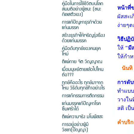
คู่มือในการใช้ชีวิตบนโลก
หน้าที่
สมมติอย่างผู้ชนะ (ชนะ
กิเลสตัวเอง)
ผัสสะเ
การแก้ปัญหาธุรกิจด้วย
ง่ายๆต
แก่นมรรค
สร้างธุรกิจให้เจริญรุ่งเรือง
วิธีปฏิบ
ด้วยแก่นมรรค
คู่มือดับทุกข์ของคนยุค
ให้
"มีส
ใหม่
ให้กำหน
ตีแผ่กาย จิต วิญญาณ
นันทิ
เมื่อมนุษย์ตายแล้วไปไหน
ต่อ???
ทุกข์คืออะไร ทุกข์มาจาก
การดับท
ไหน วิธีดับทุกข์ทำอย่างไร
ทำแบบนี
การแก้กรรมการตัดกรรม
วางในท
แก่นมรรคแก้ปัญหาโรค
ซึมเศร้าได้
สติ เป็
ตีแผ่ความจริง มโนผัสสะ
คำบริก
การอยู่อย่างผู้มี
วิชชา(ปัญญา)