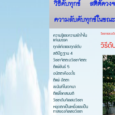
วิธีดับทุกข์
สติตัดวงจ
ความลับดับทุกข์ในขณะ
วิชชาและอวิ
ความรู้และความเข้าใจใน
แก่นมรรค
วิธีด
ทุกข์เกิดและทุกข์ดับ
สติปัฏฐาน 4
วิชชาจิตตะอวิชชาจิตตะ
ตีแผ่ขันธ์ 5
อนัตตาคืออะไร
ตีแผ่ อัตตา
ละนันทิในเวทนา
ตีแผ่โลกสมมติ
วิชชาดับกิเลสอวิชชา
หยุดตกเป็นเหยื่อและเป็น
ทาสของกิเลสอวิชชา