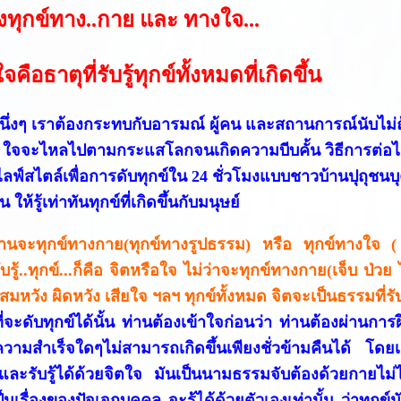
ทุกข์ทาง..กาย และ ทางใจ...
คือธาตุที่รับรู้ทุกข์ทั้งหมดที่เกิดขึ้น
นึ่งๆ เราต้องกระทบกับอารมณ์ ผู้คน และสถานการณ์นับไม่ถ้
 ใจจะไหลไปตามกระแสโลกจนเกิดความบีบคั้น วิธีการต่อไ
นไลฟ์สไตล์เพื่อการดับทุกข์ใน 24 ชั่วโมงแบบชาวบ้านปุถุชน
 ให้รู้เท่าทันทุกข์ที่เกิดขึ้นกับมนุษย์
ท่านจะทุกข์ทางกาย(ทุกข์ทางรูปธรรม) หรือ ทุกข์ทางใจ 
รับรู้..ทุกข์...ก็คือ จิตหรือใจ ไม่ว่าจะทุกข์ทางกาย(เจ็บ ป่ว
่สมหวัง ผิดหวัง เสียใจ ฯลฯ ทุกข์ทั้งหมด จิตจะเป็นธรรมที่รับรู
ี่จะดับทุกข์ได้นั้น ท่านต้องเข้าใจก่อนว่า ท่านต้องผ่าน
วามสำเร็จใดๆไม่สามารถเกิดขึ้นเพียงชั่วข้ามคืนได้ โดยเฉพ
งและรับรู้ได้ด้วยจิตใจ มันเป็นนามธรรมจับต้องด้วยกายไม่ได้
เป็นเรื่องของปัจเจกบุคคล จะรู้ได้ด้วยตัวเองเท่านั้น ว่าทุก