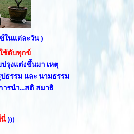
ข์ในแต่ละวัน )
ช้ดับทุกข์
ปรุงแต่งขึ้นมา เหตุ
ือ...รูปธรรม และ นามธรรม
การนำ...สติ สมาธิ
ี่
)))