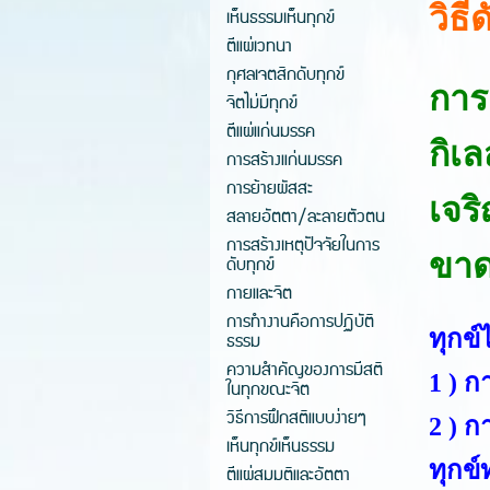
วิธี
เห็นธรรมเห็นทุกข์
ตีแผ่เวทนา
กุศลเจตสิกดับทุกข์
การ
จิตไม่มีทุกข์
ตีแผ่แก่นมรรค
กิเล
การสร้างแก่นมรรค
การย้ายผัสสะ
เจร
สลายอัตตา/ละลายตัวตน
การสร้างเหตุปัจจัยในการ
ขาดต
ดับทุกข์
กายและจิต
การทำงานคือการปฏิบัติ
ทุกข์
ธรรม
ความสำคัญของการมีสติ
1 ) 
ในทุกขณะจิต
วิธีการฝึกสติแบบง่ายๆ
2 ) 
เห็นทุกข์เห็นธรรม
ทุกข
ตีแผ่สมมติและอัตตา