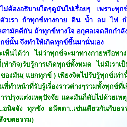
ไม่ต้องอธิบายใดๆดูมันไปเรื่อยๆ เพราะทุกข์ท
่ตัวเรา ถ้าทุกข์ทางกาย ดิน น้ำ ลม ไฟ กำลั
สามัคคีกัน ถ้าทุกข์ทางใจ อกุศลเจตสิกกำลัง
ทุกข์นั้น จึงทำให้เกิดทุกข์ขึ้นมานั่นเอง
ะเห็นได้ว่า ไม่ว่าทุกข์จะมาทางกายหรือทาง
ี่(ทำกิจ)รับรู้การเกิดทุกข์ทั้งหมด ไม่มีเราเป
ของมัน( แยกทุกข์ ) เพียงจิตไปรับรู้ทุกข์เท่าน
ั้นที่ทำหน้าที่รับรู้เรื่องราวต่างๆรวมทั้งทุกข์ท
รปรุงแต่งเหตุปัจจัย และมันก็ดับไปด้วยเหตุป
น..อนิจจัง ทุกขัง อนัตตา..เช่นเดียวกันกับธ
(สังขตธรรม)