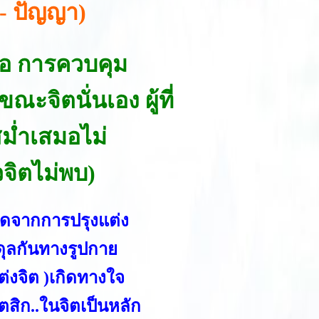
 - ปัญญา)
ือ การควบคุม
ขณะจิตนั่นเอง ผู้ที่
สม่ำเสมอไม่
วจิตไม่พบ)
กิดจากการปรุงแต่ง
ดุลกันทางรูปกาย
่งจิต )เกิดทางใจ
สิก..ในจิตเป็นหลัก