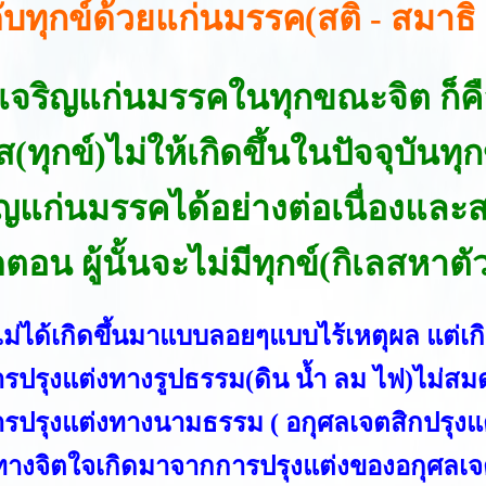
ดับทุกข์
ด้วยแก่นมรรค(สติ - สมาธิ
เจริญแก่นมรรคในทุกขณะจิต ก็ค
ส(ทุกข์)ไม่ให้เกิดขึ้นในปัจจุบันทุก
ิญแก่นมรรคได้อย่างต่อเนื่องและ
อน ผู้นั้นจะไม่มีทุกข์(กิเลสหาตั
ไม่ได้เกิดขึ้นมาแบบลอยๆแบบไร้เหตุผล แต่เ
การปรุงแต่งทางรูปธรรม(ดิน น้ำ ลม ไฟ)ไม่สม
การปรุงแต่งทางนามธรรม ( อกุศลเจตสิกปรุงแต
์ทางจิตใจเกิดมาจากการปรุงแต่งของอกุศลเจต