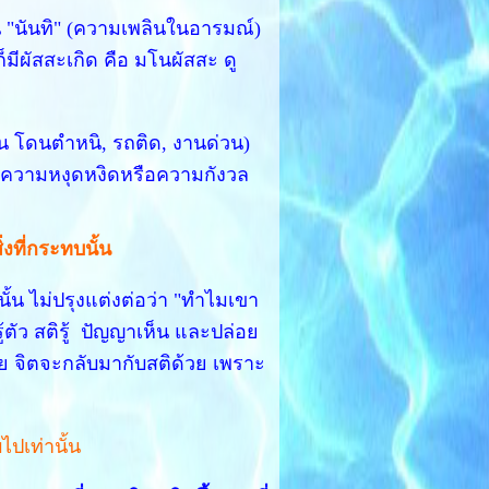
น "นันทิ" (ความเพลินในอารมณ์)
มีผัสสะเกิด คือ มโนผัสสะ ดู
เช่น โดนตำหนิ, รถติด, งานด่วน)
ป็นความหงุดหงิดหรือความกังวล
่งที่กระทบนั้น
นั้น ไม่ปรุงแต่งต่อว่า "ทำไมเขา
ู้ตัว สติรู้ ปัญญาเห็น และปล่อย
าย จิตจะกลับมากับสติด้วย เพราะ
บไปเท่านั้น