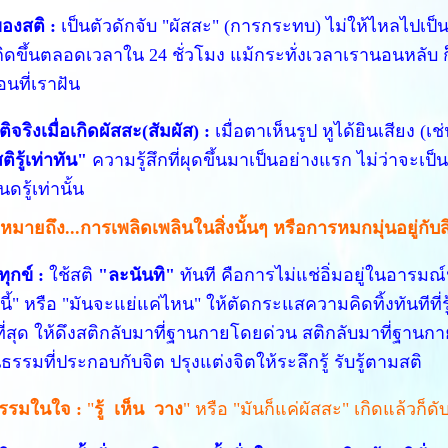
ของสติ :
เป็นตัวดักจับ "ผัสสะ" (การกระทบ) ไม่ให้ไหลไปเป็
กิดขึ้นตลอดเวลาใน 24 ชั่วโมง แม้กระทั่งเวลาเรานอนหลับ ก็
อนที่เราฝัน
ัติจริงเมื่อเกิดผัสสะ(สัมผัส) :
เมื่อตาเห็นรูป หูได้ยินเสียง (
ติรู้เท่าทัน"
ความรู้สึกที่ผุดขึ้นมาเป็นอย่างแรก ไม่ว่าจะเ
ดรู้เท่านั้น
 หมายถึง...การเพลิดเพลินในสิ่งนั้นๆ หรือการหมกมุ่นอยู่กับสิ
ุกข์ :
ใช้สติ
"ละนันทิ"
ทันที คือการไม่แช่อิ่มอยู่ในอารมณ์
้" หรือ "มันจะแย่แค่ไหน" ให้ตัดกระแสความคิดทิ้งทันทีที่ร
ี่สุด ให้ดึงสติกลับมาที่ฐานกายโดยด่วน สติกลับมาที่ฐานก
นธรรมที่ประกอบกับจิต ปรุงแต่งจิตให้ระลึกรู้ รับรู้ตามสติ
รรมในใจ :
"
รู้ เห็น วาง
" หรือ "มันก็แค่ผัสสะ" เกิดแล้วก็ดั