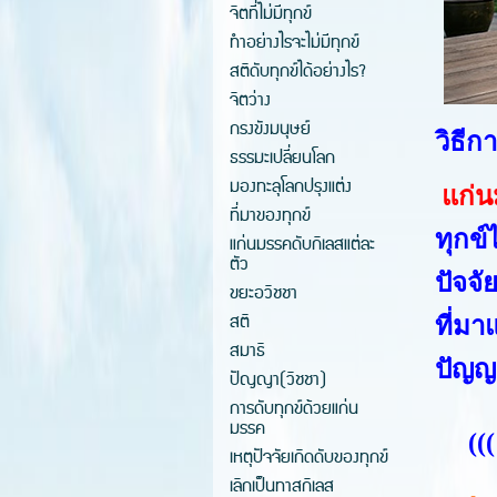
จิตที่ไม่มีทุกข์
ทำอย่างไรจะไม่มีทุกข์
สติดับทุกข์ได้อย่างไร?
จิตว่าง
กรงขังมนุษย์
วิธีก
ธรรมะเปลี่ยนโลก
มองทะลุโลกปรุงแต่ง
แก่น
ที่มาของทุกข์
ทุกข์
แก่นมรรคดับกิเลสแต่ละ
ตัว
ปัจจั
ขยะอวิชชา
สติ
ที่มา
สมาธิ
ปัญญา
ปัญญา(วิชชา)
การดับทุกข์ด้วยแก่น
มรรค
(((
เหตุปัจจัยเกิดดับของทุกข์
เลิกเป็นทาสกิเลส