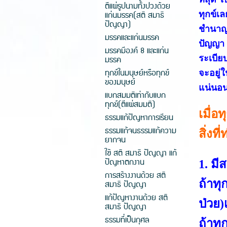
ตีแผ่รูปนามทั้งปวงด้วย
แก่นมรรค(สติ สมาธิ
ทุกข์เ
ปัญญา)
ชำนาญพ
มรรคและแก่นมรรค
ปัญญา 
มรรคมีองค์ 8 และแก่น
มรรค
ระเบีย
ทุกข์ในมนุษย์หรือทุกข์
จะอยู่ใ
ของมนุษย์
แน่นอน.
แบกสมมติเท่ากับแบก
ทุกข์(ตีแผ่สมมติ)
เมื่อ
ธรรมแก้ปัญหาการเรียน
ธรรมแก้จนธรรมแก้ความ
สิ่งที
ยากจน
ใช้ สติ สมาธิ ปัญญา แก้
ปัญหาตกงาน
1. มี
การสร้างงานด้วย สติ
ถ้าทุ
สมาธิ ปัญญา
แก้ปัญหางานด้วย สติ
ป่วย)
สมาธิ ปัญญา
ธรรมที่เป็นกุศล
ถ้าทุ