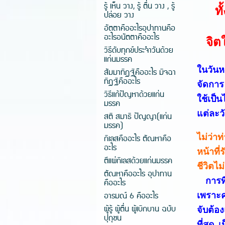
รู้ เห็น วาง, รู้ ตื่น วาง , รู้
ทั้ง
ปล่อย วาง
อัตตาคืออะไรอุปาทานคือ
อะไรอนัตตาคืออะไร
จิตใจ
วิธีดับทุกข์ประจำวันด้วย
แก่นมรรค
ในวันห
สัมมาทิฏฐิคืออะไร มิจฉา
ทิฏฐิคืออะไร
จัดการ
วิธีแก้ปัญหาด้วยแก่น
ใช้เป็
มรรค
แต่ละวัน
สติ สมาธิ ปัญญา(แก่น
มรรค)
กิเลสคืออะไร ตัณหาคือ
ไม่ว่า
อะไร
หน้าที่
ตีแผ่กิเลสด้วยแก่นมรรค
ชีวิตไม
ตัณหาคืออะไร อุปาทาน
การท
คืออะไร
อารมณ์ 6 คืออะไร
เพราะค
ผู้รู้ ผู้ตื่น ผู้เบิกบาน ฉบับ
จับต้อ
ปุถุชน
ที่สุด 