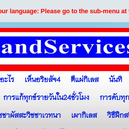
your language: Please go to the sub-menu at 
เห็นอริยสัจ4
ตีแผ่กิเลส
นันทิ
ออะไร
การแก้ทุกข์รายวันใน24ชั่วโมง
การดับทุก
ิชชาผัสสะวิชชาเวทนา
เผากิเลส
วิธีฝึก