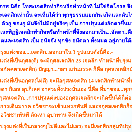
รธ นี่คือ โทสะเจตสิกทำกิจหรือทำหน้าที่ ไม่ใช่จิตโกรธ จิต
เจตสิกเท่านั้น จะเห็นได้ว่า ทุกๆธรรมแยกกัน เกิดและดับไป
ตัวกู ของกู มันจึงไม่มีอยู่จริงๆ เป็น การปรุงแต่งอัตตาขึ
ละทิฏฐิเจตสิกทำกิจหรือทำหน้าที่จึงออกมาเป็น...อัตตา..คือ
ง จิตและเจตสิก เป็น อนัจจัง ทุกขัง อนัตตา ทั้งหมด อยู่ภายใ
งแต่งของ....เจตสิก..ออกมาใน 3 รูปแบบดังนี้คือ.-
งแต่งที่เป็นกุศล(ดี) จะมีกุศลเจตสิก 25 เจตสิก ทำหน้าที่ปรุงแต
เอกัคคตาเจตสิก) ปัญญา...ฯลฯ แก่นมรรค ก็คือ กุศลเจตสิกน
งแต่งที่เป็นอกุศล(ไม่ดี) จะมีอกุศลเจตสิก 14 เจตสิกทำหน้าที่
ดา กิเลส อุปกิเลส อาสวะทั้งปวงนั่นเอง นี่คือ ที่มาของ...ทุก
กุศลเจตสิก...การปรุงแต่งของอกุศลเจตสิกจะเกิดขึ้นได้ก็ต่อเ
มีการเดินมรรค อวิชชาจะเข้าแทรกทันที และอกุสลเจตสิกก็
(อวิชชา)ทันที ตัณหา อุปาทาน จึงเกิดขึ้นมาได้
ปรุงแต่งที่เป็นกลางๆ(ไม่ดีและไม่เลว) จะมีเจตสิกกลุ่มที่ป