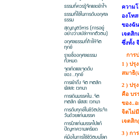
ธรรมที่ควรรู้จักและเข้าใจ
ความโก
ธรรมที่ใช้ในการดับอกุศล
องโทสะ
ธรรม
ของฉัน 
สุญญตวิหาร (การอยู่
อย่างว่างเปล่าจากตัวตน)
เจตสิกแ
อกุศลธรรมที่ทำให้จิต
ซึ่งทั้
ทุกข์
รายชื่ออกุศลธรรม
การปรุ
ทั้งหมด
1 ) ปรุ
จุดเกิดและจุดดับ
สมาธิ(
ของ...ทุกข์
การเข้าถึง จิต เจตสิก
2 ) ปรุ
ผัสสะ เวทนา
คือ บรร
การเดินมรรคใน..จิต
เจตสิก ผัสสะ เวทนา
ของ..อ
การดับทุกข์ในชีวิตประจำ
จิตไม่
วันด้วยแก่นมรรค
เจตสิก
การนำแก่นมรรคไปแก้
ปัญหาความเครียด
3 ) การ
คู่มือในการใช้ชีวิตบนโลก