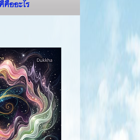
คีคืออะไร