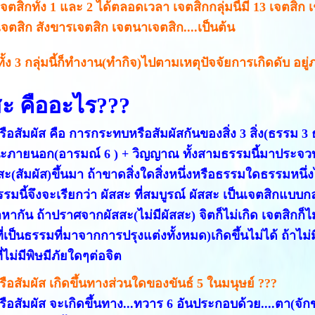
เจตสิกทั้ง 1 และ 2 ได้ตลอดเวลา เจตสิกกลุ่มนี้มี 13 เจตสิก
จตสิก สังขารเจตสิก เจตนาเจตสิก....เป็นต้น
ทั้ง 3 กลุ่มนี้ก็ทำงาน(ทำกิจ)ไปตามเหตุปัจจัยการเกิดดับ อย
สะ คืออะไร???
รือสัมผัส คือ การกระทบหรือสัมผัสกันของสิ่ง 3 สิ่ง(ธรรม
ภายนอก(อารมณ์ 6 ) + วิญญาณ ทั้งสามธรรมนี้มาประจวบก
สะ(สัมผัส)ขึ้นมา ถ้าขาดสิ่งใดสิ่งหนึ่งหรือธรรมใดธรรมหนึ่ง
ธรรมนี้จึงจะเรียกว่า ผัสสะ ที่สมบูรณ์ ผัสสะ เป็นเจตสิกแบบก
หากัน ถ้าปราศจากผัสสะ(ไม่มีผัสสะ) จิตก็ไม่เกิด เจตสิกก็ไ
่เป็นธรรมที่มาจากการปรุงแต่งทั้งหมด)เกิดขึ้นไม่ได้ ถ้าไม
ี่ไม่มีพิษมีภัยใดๆต่อจิต
รือสัมผัส เกิดขึ้นทางส่วนใดของขันธ์ 5 ในมนุษย์ ???
รือสัมผัส จะเกิดขึ้นทาง...ทวาร 6 อันประกอบด้วย....ตา(จัก