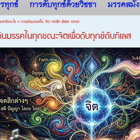
รทุกข์
การดับทุกข์ด้วยวิชชา
มรรคสมัง
ชชาคืออะไร
>
การเดินมรรคใน..จิต เจตสิก ผัสสะ เวทนา
ินมรรคในทุกขณะจิตเพื่อดับทุกข์ดับกิเลส