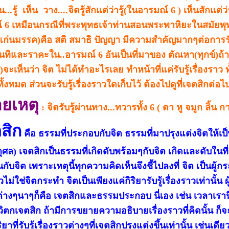
ขึ้น...รู้ เห็น วาง....จิตรู้สักแต่ว่ารู้(ในอารมณ์ 6 ) เห็นสักแ
 6 เหมือนกรณีที่พระพุทธเจ้าท่านสอนพระพาหิยะในสมัยพุท
ก่นมรรค)คือ สติ สมาธิ ปัญญา มีความสำคัญมากๆต่อการรับรู
..นันทิและราคะใน..อารมณ์ 6 อันเป็นที่มาของ ตัณหา(ทุกข์)
)จะเห็นว่า จิต ไม่ได้ทำอะไรเลย ทำหน้าที่แค่รับรู้เรื่องราว ทั
้ทั้งหมด ส่วนจะรับรู้เรื่องราวใดเก็บไว้ ต้องไปดูที่เจตสิกต่อไ
ยเหตุ
: จิตรับรู้ผ่านทาง...ทวารทั้ง 6 ( ตา หู จมูก ลิ้น ก
สิก
คือ ธรรมที่ประกอบกับจิต ธรรมที่มาปรุงแต่งจิตให้เ
ุศล) เจตสิกเป็นธรรมที่เกิดดับพร้อมๆกับจิต เกิดและดับในที
นกับจิต เพราะเหตุนี้ทุกความคิดเห็นจึงชี้ไปลงที่ จิต เป็นผ
วไม่ใช่จิตกระทำ จิตเป็นเพียงแค่กิริยารับรู้เรื่องราวเท่านั้น ผ
ต่างๆนาๆก็คือ เจตสิกและธรรมประกอบ นี่เอง เช่น เวลาเราน
 วิตกเจตสิก ถ้ามีการขยายความอธิบายเรื่องราวที่คิดนั้น ก็
ริยาที่รับรู้เรื่องราวต่างๆที่เจตสิกปรุงแต่งขึ้นเท่านั้น เช่นเดี