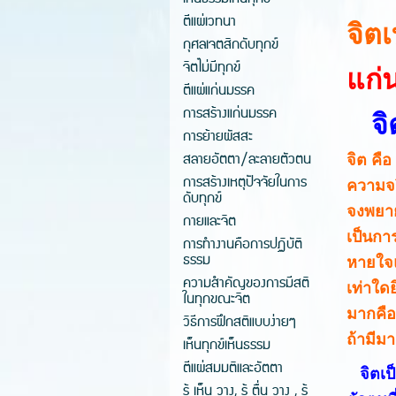
ตีแผ่เวทนา
จิต
กุศลเจตสิกดับทุกข์
จิตไม่มีทุกข์
แก่
ตีแผ่แก่นมรรค
การสร้างแก่นมรรค
จิ
การย้ายผัสสะ
สลายอัตตา/ละลายตัวตน
จิต คือ
การสร้างเหตุปัจจัยในการ
ความจริ
ดับทุกข์
จงพยาย
กายและจิต
เป็นกา
การทำงานคือการปฏิบัติ
ธรรม
หายใจแล
ความสำคัญของการมีสติ
เท่าใด
ในทุกขณะจิต
มากคือ
วิธีการฝึกสติแบบง่ายๆ
ถ้ามีม
เห็นทุกข์เห็นธรรม
ตีแผ่สมมติและอัตตา
จิตเป็
รู้ เห็น วาง, รู้ ตื่น วาง , รู้