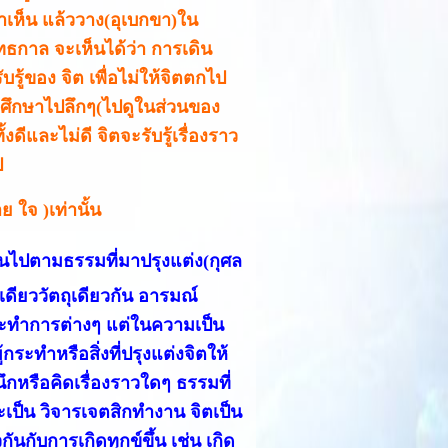
ต่ว่าเห็น แล้ววาง(อุเบกขา)ใน
ธกาล จะเห็นได้ว่า การเดิน
้ของ จิต เพื่อไม่ให้จิตตกไป
ถ้าศึกษาไปลึกๆ(ไปดูในส่วนของ
้งดีและไม่ดี จิตจะรับรู้เรื่องราว
ป
าย ใจ )เท่านั้น
ป็นไปตามธรรมที่มาปรุงแต่ง(กุศล
่เดียววัตถุเดียวกัน อารมณ์
ู้กระทำการต่างๆ แต่ในความเป็น
ู้กระทำหรือสิ่งที่ปรุงแต่งจิตให้
ึกหรือคิดเรื่องราวใดๆ ธรรมที่
จะเป็น วิจารเจตสิกทำงาน จิตเป็น
ยวกันกับการเกิดทุกข์ขึ้น เช่น เกิด