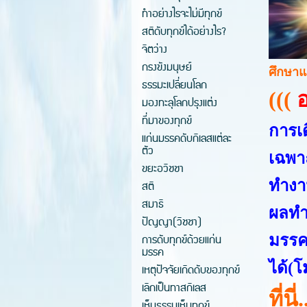
ทำอย่างไรจะไม่มีทุกข์
สติดับทุกข์ได้อย่างไร?
จิตว่าง
กรงขังมนุษย์
ศึกษาแล
ธรรมะเปลี่ยนโลก
(((
อ
มองทะลุโลกปรุงแต่ง
ที่มาของทุกข์
การเ
แก่นมรรคดับกิเลสแต่ละ
ตัว
เฉพา
ขยะอวิชชา
ทำงา
สติ
สมาธิ
ผลทำใ
ปัญญา(วิชชา)
การดับทุกข์ด้วยแก่น
มรรคอ
มรรค
ได้(โ
เหตุปัจจัยเกิดดับของทุกข์
เลิกเป็นทาสกิเลส
ที่
เห็นธรรมเห็นทุกข์