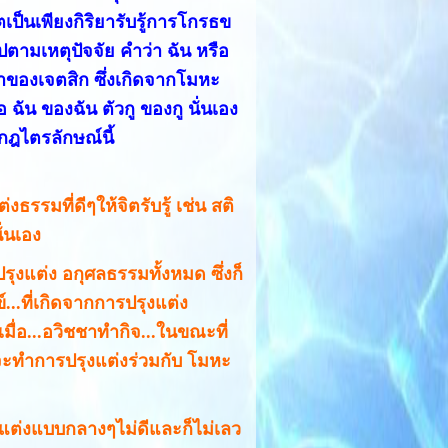
เป็นเพียงกิริยารับรู้การโกรธข
ตามเหตุปัจจัย คำว่า ฉัน หรือ
้นมาของเจตสิก ซึ่งเกิดจากโมหะ
 ฉัน ของฉัน ตัวกู ของกู นั่นเอง
ต้กฎไตรลักษณ์นี้
่งธรรมที่ดีๆให้จิตรับรู้ เช่น สติ
ั่นเอง
ปรุงแต่ง อกุศลธรรมทั้งหมด ซึ่งก็
ข์...ที่เกิดจากการปรุงแต่ง
มื่อ...อวิชชาทำกิจ...ในขณะที่
จะทำการปรุงแต่งร่วมกับ โมหะ
รุงแต่งแบบกลางๆไม่ดีและก็ไม่เลว