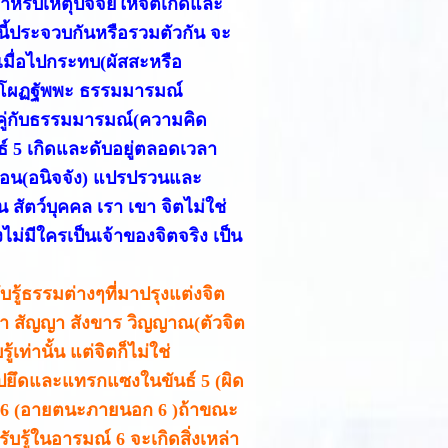
สำหรับเหตุปัจจัยให้จิตเกิดและ
ี้ประจวบกันหรือรวมตัวกัน จะ
จ เมื่อไปกระทบ(ผัสสะหรือ
รส โผฏฐัพพะ ธรรมมารมณ์
..ใจคู่กับธรรมมารมณ์(ความคิด
ธ์ 5 เกิดและดับอยู่ตลอดเวลา
น่นอน(อนิจจัง) แปรปรวนและ
น สัตว์บุคคล เรา เขา จิตไม่ใช่
งไม่มีใครเป็นเจ้าของจิตจริง เป็น
บรู้ธรรมต่างๆที่มาปรุงแต่งจิต
ทนา สัญญา สังขาร วิญญาณ(ตัวจิต
้เท่านั้น แต่จิตก็ไม่ใช่
าไปยึดและแทรกแซงในขันธ์ 5 (ผิด
มณ์ 6 (อายตนะภายนอก 6 )ถ้าขณะ
ับรู้ในอารมณ์ 6 จะเกิดสิ่งเหล่า