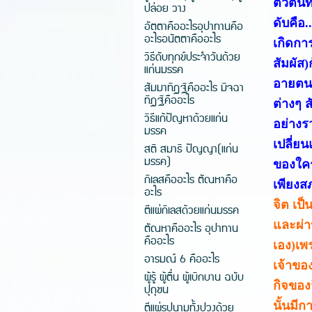
ตัวตนที
ปล่อย วาง
ดับคือ
อัตตาคืออะไรอุปาทานคือ
อะไรอนัตตาคืออะไร
เกิดการ
วิธีดับทุกข์ประจำวันด้วย
สัมผัส
แก่นมรรค
อายตนะเ
สัมมาทิฏฐิคืออะไร มิจฉา
ทิฏฐิคืออะไร
ต่างๆ 
วิธีแก้ปัญหาด้วยแก่น
อย่างร
มรรค
เปลี่ยน
สติ สมาธิ ปัญญา(แก่น
มรรค)
ของใครท
กิเลสคืออะไร ตัณหาคือ
เพียงสภ
อะไร
จิต เป็
ตีแผ่กิเลสด้วยแก่นมรรค
และผ่า
ตัณหาคืออะไร อุปาทาน
คืออะไร
เอง)เพร
อารมณ์ 6 คืออะไร
เจ้าขอ
ผู้รู้ ผู้ตื่น ผู้เบิกบาน ฉบับ
กิจของ
ปุถุชน
ตีแผ่รูปนามทั้งปวงด้วย
นั้นมีก