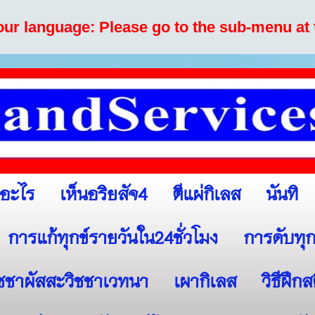
your language: Please go to the sub-menu at 
เห็นอริยสัจ4
ตีแผ่กิเลส
นันทิ
ออะไร
การแก้ทุกข์รายวันใน24ชั่วโมง
การดับทุก
ิชชาผัสสะวิชชาเวทนา
เผากิเลส
วิธีฝึก