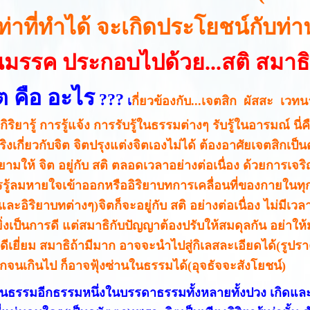
เท่าที่ทำได้ จะเกิดประโยชน์กับท
นมรรค ประกอบไปด้วย...สติ สมาธิ 
ต คือ อะไร
???
เ
กี่ยวข้องกับ...เจตสิก ผัสสะ เวท
 กิริยารู้ การรู้แจ้ง การรับรู้ในธรรมต่างๆ รับรู้ในอารมณ์ 
งเกี่ยวกับจิต จิตปรุงแต่งจิตเองไม่ได้ ต้องอาศัยเจตสิกเป็น
ามให้ จิต อยู่กับ สติ ตลอดเวลาอย่างต่อเนื่อง ด้วยการเจร
รรู้ลมหายใจเข้าออกหรืออิริยาบทการเคลื่อนที่ของกายในทุ
ะอิริยาบทต่างๆ)จิตก็จะอยู่กับ สติ อย่างต่อเนื่อง ไม่มีเวลาจ
ยิ่งเป็นการดี แต่สมาธิกับปัญญาต้องปรับให้สมดุลกัน อย่าให
ดีเยี่ยม สมาธิถ้ามีมาก อาจจะนำไปสู่กิเลสละเอียดได้(รู
ากจนเกินไป ก็อาจฟุ้งซ่านในธรรมได้(อุจธัจจะสังโยชน์)
นธรรมอีกธรรมหนึ่งในบรรดาธรรมทั้งหลายทั้งปวง เกิดและดั