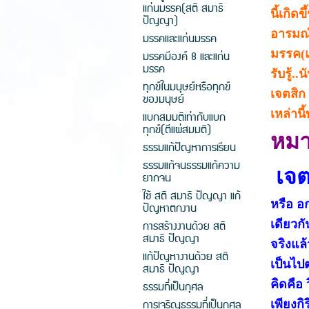
แก่นมรรค(สติ สมาธิ
นี้เกิด
ปัญญา)
อารมณ์
มรรคและแก่นมรรค
มรรค(แ
มรรคมีองค์ 8 และแก่น
มรรค
รับรู้
ทุกข์ในมนุษย์หรือทุกข์
เจตสิก 
ของมนุษย์
เหล่านี
แบกสมมติเท่ากับแบก
ทุกข์(ตีแผ่สมมติ)
หมา
ธรรมแก้ปัญหาการเรียน
ธรรมแก้จนธรรมแก้ความ
เจต
ยากจน
ใช้ สติ สมาธิ ปัญญา แก้
หรือ อก
ปัญหาตกงาน
การสร้างงานด้วย สติ
เดียวกั
สมาธิ ปัญญา
จริงแล้
แก้ปัญหางานด้วย สติ
เป็นไป
สมาธิ ปัญญา
คิดคือ
ธรรมที่เป็นกุศล
การเจริญธรรมที่เป็นกุศล
เพียงกิ