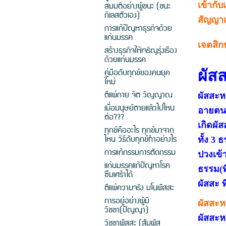
สมมติอย่างผู้ชนะ (ชนะ
เข้ากับ
กิเลสตัวเอง)
สัญญาเ
การแก้ปัญหาธุรกิจด้วย
แก่นมรรค
เจตสิก
สร้างธุรกิจให้เจริญรุ่งเรือง
ด้วยแก่นมรรค
คู่มือดับทุกข์ของคนยุค
ผัส
ใหม่
ตีแผ่กาย จิต วิญญาณ
ผัสสะห
เมื่อมนุษย์ตายแล้วไปไหน
อายตนะ
ต่อ???
เกิดผัส
ทุกข์คืออะไร ทุกข์มาจาก
ไหน วิธีดับทุกข์ทำอย่างไร
ทั้ง 3 
การแก้กรรมการตัดกรรม
ปวงเข้า
แก่นมรรคแก้ปัญหาโรค
ธรรม(ที
ซึมเศร้าได้
ผัสสะ ท
ตีแผ่ความจริง มโนผัสสะ
การอยู่อย่างผู้มี
ผัสสะห
วิชชา(ปัญญา)
ผัสสะห
วิชชาผัสสะ (สัมผัส