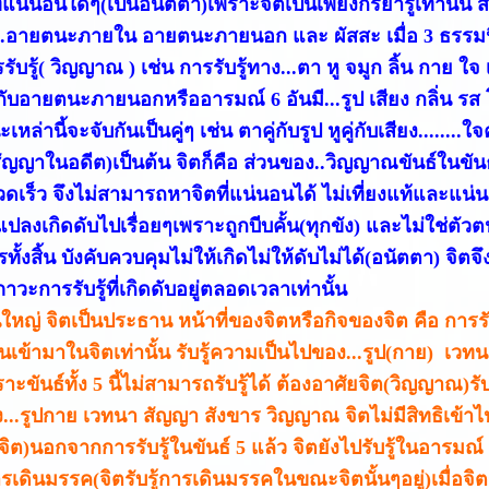
่แน่นอนใดๆ(เป็นอนัตตา)เพราะจิตเป็นเพียงกิริยารู้เท่านั้น 
...อายตนะภายใน อายตนะภายนอก และ ผัสสะ เมื่อ 3 ธรรมน
รับรู้( วิญญาณ ) เช่น การรับรู้ทาง...ตา หู จมูก ลิ้น กาย ใ
)กับอายตนะภายนอกหรืออารมณ์ 6 อันมี...รูป เสียง กลิ่น 
หล่านี้จะจับกันเป็นคู่ๆ เช่น ตาคู่กับรูป หูคู่กับเสียง......
สัญญาในอดีต)เป็นต้น จิตก็คือ ส่วนของ..วิญญาณขันธ์ในขัน
วดเร็ว จึงไม่สามารถหาจิตที่แน่นอนได้ ไม่เที่ยงแท้และแ
แปลงเกิดดับไปเรื่อยๆเพราะถูกบีบคั้น(ทุกขัง) และไม่ใช่ตัวต
ั้งสิ้น บังคับควบคุมไม่ให้เกิดไม่ให้ดับไม่ได้(อนัตตา) จิตจึ
าวะการรับรู้ที่เกิดดับอยู่ตลอดเวลาเท่านั้น
นใหญ่ จิตเป็นประธาน หน้าที่ของจิตหรือกิจของจิต คือ การรั
นเข้ามาในจิตเท่านั้น รับรู้ความเป็นไปของ...รูป(กาย) เว
าะขันธ์ทั้ง 5 นี้ไม่สามารถรับรู้ได้ ต้องอาศัยจิต(วิญญาณ)รับรู
ง...รูปกาย เวทนา สัญญา สังขาร วิญญาณ จิตไม่มีสิทธิเข้
จิต)นอกจากการรับรู้ในขันธ์ 5 แล้ว จิตยังไปรับรู้ในอาร
ารเดินมรรค(จิตรับรู้การเดินมรรคในขณะจิตนั้นๆอยู่)เมื่อจิตร