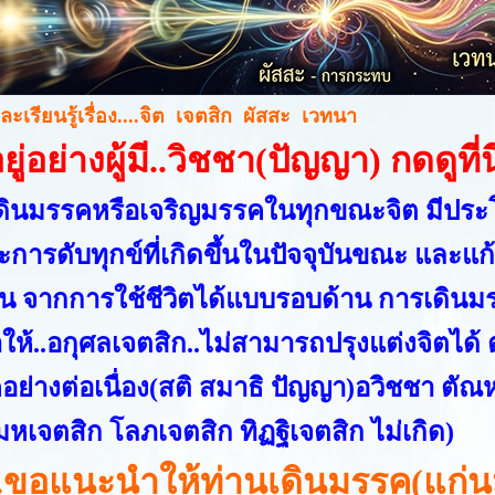
ะเรียนรู้เรื่อง....จิต เจตสิก ผัสสะ เวทนา
ยู่อย่างผู้มี..วิชชา(ปัญญา) กดดูที่นี
ดินมรรคหรือเจริญมรรคในทุกขณะจิต มีปร
ะการดับทุกข์ที่เกิดขึ้นในปัจจุบันขณะ และ
น จากการใช้ชีวิตได้แบบรอบด้าน การเดินม
ห้..อกุศลเจตสิก..ไม่สามารถปรุงแต่งจิตได้ 
ย่างต่อเนื่อง(สติ สมาธิ ปัญญา)อวิชชา ตัณห
มหเจตสิก โลภเจตสิก ทิฏฐิเจตสิก ไม่เกิด)
นี่..ขอแนะนำให้ท่านเดินมรรค(แ