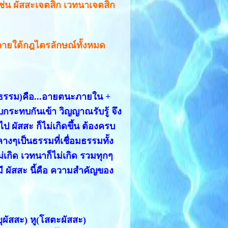
 เช่น ผัสสะเจตสิก เวทนาเจตสิก
ู่ภายใต้กฎไตรลักษณ์ทั้งหมด
 3 ธรรม)คือ...อายตนะภายใน +
ระทบกันเข้า วิญญาณรับรู้ จึง
ไป ผัสสะ ก็ไม่เกิดขึ้น ต้องครบ
ลางๆเป็นธรรมที่เชื่อมธรรมทั้ง
ม่เกิด เวทนาก็ไม่เกิด รวมทุกๆ
่มี ผัสสะ นี้คือ ความสำคัญของ
ขุผัสสะ) หู(โสตะผัสสะ)