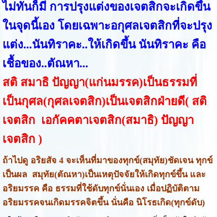
ไม่ทันก็มี การปรุงแต่งของเจตสิกจะเกิดขึ้น
ในจุดนี้เอง โดยเฉพาะอกุศลเจตสิกที่จะปรุง
แต่ง...นันทิราคะ..ให้เกิดขึ้น นันทิราคะ คือ
เชื้อของ..ตัณหา...
สติ สมาธิ ปัญญา(แก่นมรรค)เป็นธรรมที่
เป็นกุศล(กุศลเจตสิก)เป็นเจตสิกฝ่ายดี( สติ
เจตสิก เอกัคคตาเจตสิก(สมาธิ) ปัญญา
เจตสิก )
ถ้าไปดู อริยสัจ 4 จะเห็นที่มาของทุกข์(สมุทัย)ชัดเจน ทุกข์
เป็นผล สมุทัย(ตัณหา)เป็นเหตุปัจจัยให้เกิดทุกข์ขึ้น และ
อริยมรรค คือ ธรรมที่ใช้ดับทุกข์นั่นเอง เมื่อปฏิบัติตาม
อริยมรรคจนเกิดมรรคจิตขึ้น นั่นคือ นิโรธเกิด(ทุกข์ดับ)