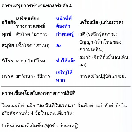
ตารางสรุปการทำงานของอริยสัจ 4
เปรียบเทียบ
หน้าที่ที่
อริยสัจ
เครื่องมือ (แก่นมรรค)
ทางการแพทย์
ต้องทำ
ทุกข์
ตัวโรค / อาการ
กำหนดรู้
สติ (ระลึกรู้สภาวะ)
ปัญญา (เห็นโทษของ
สมุทัย
เชื้อโรค / สาเหตุ
ละ
ความเพลิน)
สมาธิ (จิตที่ตั้งมั่นจนเห็น
นิโรธ
ความไม่มีโรค
ทำให้แจ้ง
ผล)
เจริญให้
มรรค
ยารักษา / วิธีการ
การลงมือปฏิบัติ 24 ชม.
มาก
ความเชื่อมโยงกับแนวทางการปฏิบัติ
ในขณะที่ท่านฝึก
"ละนันทิในเวทนา"
นั่นคือท่านกำลังทำกิจใน
อริยสัจครบทั้ง 4 ข้อในขณะเดียวกัน:
1.เห็นเวทนาที่เกิดขึ้น (
ทุกข์
- กำหนดรู้)