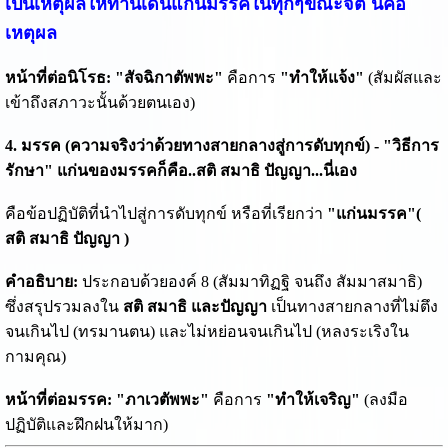
เป็นเหตุผลให้ท่านเดินแก่นมรรคในทุกๆขณะจิต นี่คือ
เหตุผล
หน้าที่ต่อนิโรธ:
"สัจฉิกาตัพพะ"
คือการ
"ทำให้แจ้ง"
(สัมผัสและ
เข้าถึงสภาวะนั้นด้วยตนเอง)
4. มรรค (ความจริงว่าด้วยทางสายกลางสู่การดับทุกข์) - "วิธีการ
รักษา" แก่นของมรรคก็คือ..สติ สมาธิ ปัญญา...นี่เอง
คือข้อปฏิบัติที่นำไปสู่การดับทุกข์ หรือที่เรียกว่า
"แก่นมรรค"(
สติ สมาธิ ปัญญา )
คำอธิบาย:
ประกอบด้วยองค์ 8 (สัมมาทิฏฐิ จนถึง สัมมาสมาธิ)
ซึ่งสรุปรวมลงใน
สติ สมาธิ และปัญญา
เป็นทางสายกลางที่ไม่ตึง
จนเกินไป (ทรมานตน) และไม่หย่อนจนเกินไป (หลงระเริงใน
กามคุณ)
หน้าที่ต่อมรรค:
"ภาเวตัพพะ"
คือการ
"ทำให้เจริญ"
(ลงมือ
ปฏิบัติและฝึกฝนให้มาก)