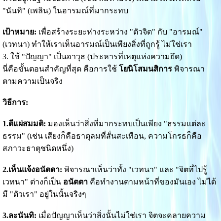
"นันทิ" (เพลิน) ในอารมณ์ที่มากระทบ
เป้าหมาย:
เพื่อสร้างระยะห่างระหว่าง "ตัวจิต" กับ "อารมณ์"
(เวทนา) ทำให้เราเห็นอารมณ์เป็นเพียงสิ่งที่ถูกรู้ ไม่ใช่เรา
3. ใช้ "ปัญญา" เป็นอาวุธ (ประหารที่เหตุแห่งความยึด)
นี่คือขั้นตอนสำคัญที่สุด คือการใช้
โยนิโสมนสิการ
พิจารณา
ตามความเป็นจริง
วิธีการ:
1.ตีแผ่สมมติ:
มองเห็นว่าสิ่งที่มากระทบเป็นเพียง "ธรรมแต่ละ
ธรรม" (เช่น เสียงก็คือธาตุลมที่สั่นสะเทือน, ความโกรธก็คือ
สภาวะธาตุชนิดหนึ่ง)
2.เห็นแจ้งอนัตตา:
พิจารณาเห็นว่าทั้ง "เวทนา" และ "จิตที่ไปรู้
เวทนา" ต่างก็เป็น
อนัตตา
คือทำงานตามหน้าที่ของมันเอง ไม่ได้
มี "ตัวเรา" อยู่ในนั้นจริงๆ
3.ละนันทิ:
เมื่อปัญญาเห็นว่าสิ่งนั้นไม่ใช่เรา จิตจะคลายความ