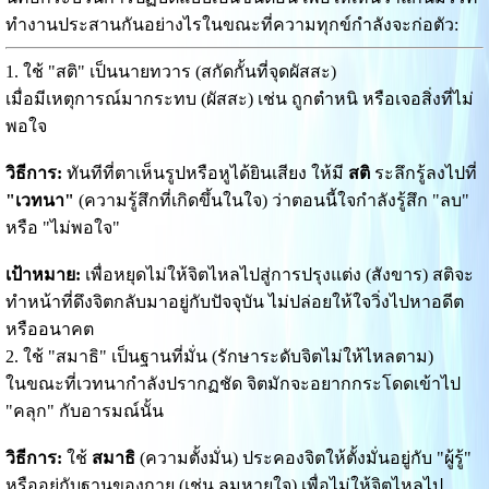
ทำงานประสานกันอย่างไรในขณะที่ความทุกข์กำลังจะก่อตัว:
1. ใช้ "สติ" เป็นนายทวาร (สกัดกั้นที่จุดผัสสะ)
เมื่อมีเหตุการณ์มากระทบ (ผัสสะ) เช่น ถูกตำหนิ หรือเจอสิ่งที่ไม่
พอใจ
วิธีการ:
ทันทีที่ตาเห็นรูปหรือหูได้ยินเสียง ให้มี
สติ
ระลึกรู้ลงไปที่
"เวทนา"
(ความรู้สึกที่เกิดขึ้นในใจ) ว่าตอนนี้ใจกำลังรู้สึก "ลบ"
หรือ "ไม่พอใจ"
เป้าหมาย:
เพื่อหยุดไม่ให้จิตไหลไปสู่การปรุงแต่ง (สังขาร) สติจะ
ทำหน้าที่ดึงจิตกลับมาอยู่กับปัจจุบัน ไม่ปล่อยให้ใจวิ่งไปหาอดีต
หรืออนาคต
2. ใช้ "สมาธิ" เป็นฐานที่มั่น (รักษาระดับจิตไม่ให้ไหลตาม)
ในขณะที่เวทนากำลังปรากฏชัด จิตมักจะอยากกระโดดเข้าไป
"คลุก" กับอารมณ์นั้น
วิธีการ:
ใช้
สมาธิ
(ความตั้งมั่น) ประคองจิตให้ตั้งมั่นอยู่กับ "ผู้รู้"
หรืออยู่กับฐานของกาย (เช่น ลมหายใจ) เพื่อไม่ให้จิตไหลไป