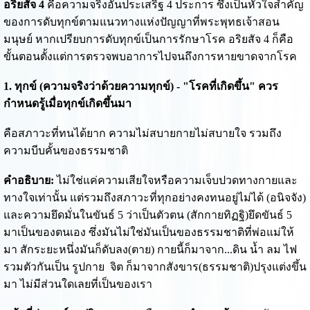
อริยสัจ 4
คือความจริงอันประเสริฐ 4 ประการ ซึ่งเป็นหัวใจสำคัญ
ของการดับทุกข์ตามแนวทางแห่งปัญญาที่พระพุทธเจ้าสอน
มนุษย์ หากเปรียบการดับทุกข์เป็นการรักษาโรค อริยสัจ 4 ก็คือ
ขั้นตอนตั้งแต่การตรวจพบอาการไปจนถึงการหายขาดจากโรค
1. ทุกข์ (ความจริงว่าด้วยความทุกข์) - "โรคที่เกิดขึ้น" ควร
กำหนดรู้เมื่อทุกข์เกิดขึ้นมา
คือสภาวะที่ทนได้ยาก ความไม่สบายกายไม่สบายใจ รวมถึง
ความบีบคั้นของธรรมชาติ
คำอธิบาย:
ไม่ใช่แค่ความเสียใจหรือความเจ็บปวดทางกายและ
ทางใจเท่านั้น แต่รวมถึงสภาวะที่ทุกอย่างคงทนอยู่ไม่ได้ (อนิจจัง)
และความยึดมั่นในขันธ์ 5 ว่าเป็นตัวตน (สักกายทิฏฐิ)ยึดขันธ์ 5
มาเป็นของตนเอง ซึ่งมันไม่ใช่มันเป็นของธรรมชาติที่พ่อแม่ให้
มา สักระยะหนึ่งมันก็ดับลง(ตาย) กายนี้ก็มาจาก...ดิน น้ำ ลม ไฟ
รวมตัวกันเป็น รูปกาย จิต ก็มาจากสังขาร(ธรรมชาติ)ปรุงแต่งขึ้น
มา ไม่มีส่วนใดเลยที่เป็นของเรา