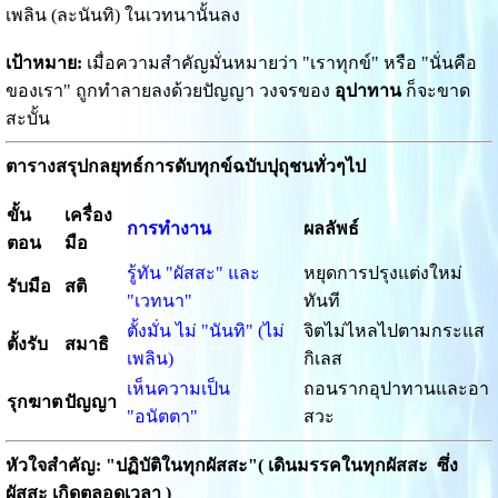
เพลิน (ละนันทิ) ในเวทนานั้นลง
เป้าหมาย:
เมื่อความสำคัญมั่นหมายว่า "เราทุกข์" หรือ "นั่นคือ
ของเรา" ถูกทำลายลงด้วยปัญญา วงจรของ
อุปาทาน
ก็จะขาด
สะบั้น
ตารางสรุปกลยุทธ์การดับทุกข์ฉบับปุถุชนทั่วๆไป
ขั้น
เครื่อง
การทำงาน
ผลลัพธ์
ตอน
มือ
รู้ทัน "ผัสสะ" และ
หยุดการปรุงแต่งใหม่
รับมือ
สติ
"เวทนา"
ทันที
ตั้งมั่น ไม่ "นันทิ" (ไม่
จิตไม่ไหลไปตามกระแส
ตั้งรับ
สมาธิ
เพลิน)
กิเลส
เห็นความเป็น
ถอนรากอุปาทานและอา
รุกฆาต
ปัญญา
"อนัตตา"
สวะ
หัวใจสำคัญ: "ปฏิบัติในทุกผัสสะ"( เดินมรรคในทุกผัสสะ ซึ่ง
ผัสสะ เกิดตลอดเวลา )