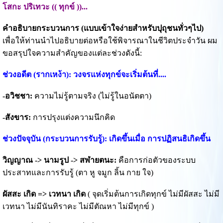
โสกะ ปริเทวะ (( ทุกข์ ))...
คำอธิบายกระบวนการ (แบบเข้าใจง่ายสำหรับปุถุชนทั่วๆไป)
เพื่อให้ท่านนำไปอธิบายต่อหรือใช้พิจารณาในชีวิตประจำวัน ผม
ขอสรุปใจความสำคัญของแต่ละช่วงดังนี้:
ช่วงอดีต (รากเหง้า): วงจรแห่งทุกข์จะเริ่มต้นที่....
-อวิชชา:
ความไม่รู้ตามจริง (ไม่รู้ในอนัตตา)
-สังขาร:
การปรุงแต่งความนึกคิด
ช่วงปัจจุบัน (กระบวนการรับรู้): เกิดขึ้นเมื่อ การปฏิสนธิเกิดขึ้น
วิญญาณ -> นามรูป -> สฬายตนะ:
คือการก่อตัวของระบบ
ประสาทและการรับรู้ (ตา หู จมูก ลิ้น กาย ใจ)
ผัสสะ เกิด => เวทนา เกิด
( จุดเริ่มต้นการเกิดทุกข์ ไม่มีผัสสะ ไม่มี
เวทนา ไม่มีนันทิราคะ ไม่มีตัณหา ไม่มีทุกข์ )