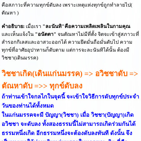
คือสภาวะที่ความทุกข์ดับลง เพราะเหตุแห่งทุกข์ถูกทำลายไป(
ตัณหา )
คำอธิบาย:
เมื่อเรา
"ละนันทิ"คือความเพลิดเพลินในกามคุณ
และเห็นแจ้งใน
"อนัตตา"
จนตัณหาไม่มีที่ตั้ง จิตจะเข้าสู่สภาวะที่
สำรอกกิเลสและอาสวะออกได้ ความยึดมั่นถือมั่นดับไป ความ
ทุกข์ที่อาศัยอุปาทานก็ดับตาม แต่การจะละนันทิได้นั้น ต้องมี
วิชชา(เดินมรรค)
วิชชาเกิด(เดินแก่นมรรค) => อวิชชาดับ =>
ตัณหาดับ =>> ทุกข์ดับลง
ถ้าท่านเข้าใจกลไกในจุดนี้ จะเข้าใจวิธีการดับทุกข์ประจำ
วันของท่านได้ทั้งหมด
ในแก่นมรรคจะมี ปัญญา(วิชชา) เมื่อ วิชชา(ปัญญา)เกิด
อวิชชา จะดับลง ทั้งสองธรรมนี้ไม่สามารถเกิดร่วมกันได้
ธรรมหนึ่งเกิด อีกธรรมหนึ่งจะต้องดับลงทันที ดังนั้น จึง