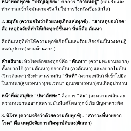
หน้าที่ต่อทุกข์:
"ปริญเญยยะ"
คือการ
"กำหนดรู้"
(ยอมรับและ
ทำความเข้าใจมันตามจริง ไม่ใช่การวิ่งหนีหรือผลักไส)
2. สมุทัย (ความจริงว่าด้วยเหตุเกิดแห่งทุกข์) - "สาเหตุของโรค"
คือ เหตุปัจจัยที่ทำให้เกิดทุกข์ขึ้นมา นั่นก็คือ ตัณหา
คือต้นเหตุที่ทำให้ความทุกข์เกิดขึ้นและร้อยเรียงกันเป็นวงจรปฏิ
จจสมุปบาท( ตามด้านล่าง )
คำอธิบาย:
หัวใจหลักของทุกข์คือ
"ตัณหา"
(ความทะยานอยาก)
ทั้งอยากได้ (กามตัณหา) อยากเป็น (ภวตัณหา) และอยากไม่เป็น
(วิภวตัณหา) ซึ่งทำงานร่วมกับ
"นันทิ"
(ความเพลิน) ที่เข้าไปยึด
ในเวทนา(สุขเวทนา ทุกขเวทนา อุเบกขาเวทนา)จนเกิดอุปาทาน
หน้าที่ต่อสมุทัย:
"ปหาตัพพะ"
คือการ
"ละ"
(ละความเพลิน ละ
ความทะยานอยาก)เพราะมันมีแต่โทษ ทุกข์ ภัย ปัญหาสารพัด
3. นิโรธ (ความจริงว่าด้วยความดับทุกข์) - "สภาวะที่หายจาก
โรค" คือ เหตุปัจจัยการเกิดทุกข์ดับลง(ตัณหา)