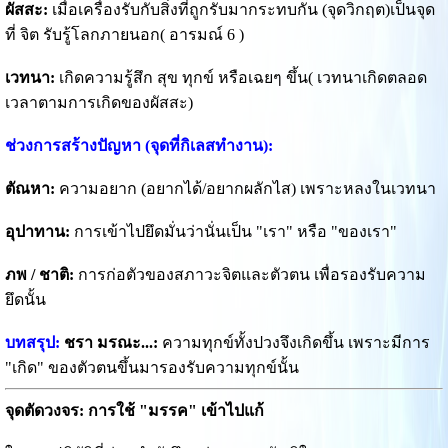
ผัสสะ:
เมื่อเครื่องรับกับสิ่งที่ถูกรับมากระทบกัน (จุดวิกฤต)เป็นจุด
ที่ จิต รับรู้โลกภายนอก( อารมณ์ 6 )
เวทนา:
เกิดความรู้สึก สุข ทุกข์ หรือเฉยๆ ขึ้น( เวทนาเกิดตลอด
เวลาตามการเกิดของผัสสะ)
ช่วงการสร้างปัญหา (จุดที่กิเลสทำงาน):
ตัณหา:
ความอยาก (อยากได้/อยากผลักไส) เพราะหลงในเวทนา
อุปาทาน:
การเข้าไปยึดมั่นว่านั่นเป็น "เรา" หรือ "ของเรา"
ภพ / ชาติ:
การก่อตัวของสภาวะจิตและตัวตน เพื่อรองรับความ
ยึดนั้น
บทสรุป:
ชรา มรณะ...:
ความทุกข์ทั้งปวงจึงเกิดขึ้น เพราะมีการ
"เกิด" ของตัวตนขึ้นมารองรับความทุกข์นั้น
จุดตัดวงจร: การใช้ "มรรค" เข้าไปแก้