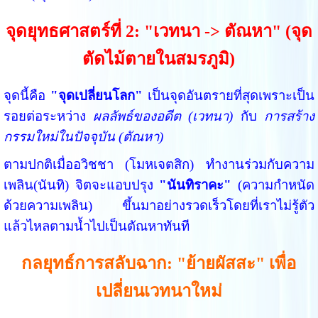
จุดยุทธศาสตร์ที่ 2: "เวทนา -> ตัณหา" (จุด
ตัดไม้ตายในสมรภูมิ)
จุดนี้คือ
"จุดเปลี่ยนโลก"
เป็นจุดอันตรายที่สุดเพราะเป็น
รอยต่อระหว่าง
ผลลัพธ์ของอดีต (เวทนา)
กับ
การสร้าง
กรรมใหม่ในปัจจุบัน (ตัณหา)
ตามปกติเมื่ออวิชชา (โมหเจตสิก) ทำงานร่วมกับความ
เพลิน(นันทิ) จิตจะแอบปรุง
"นันทิราคะ"
(ความกำหนัด
ด้วยความเพลิน) ขึ้นมาอย่างรวดเร็วโดยที่เราไม่รู้ตัว
แล้วไหลตามน้ำไปเป็นตัณหาทันที
กลยุทธ์การสลับฉาก: "ย้ายผัสสะ" เพื่อ
เปลี่ยนเวทนาใหม่