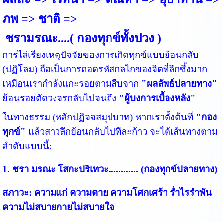
ภพ => ชาติ =>
ชรามรณะ....( กองทุกข์ทั้งปวง )
การไล่เรียงเหตุปัจจัยของการเกิดทุกข์แบบย้อนกลับ
(ปฏิโลม) ถือเป็นการถอดรหัสกลไกของจิตที่ลึกซึ้งมาก
เหมือนเรากำลังแกะรอยตามสืบจาก
"ผลลัพธ์ปลายทาง"
ย้อนรอยตัดวงจรกลับไปจนถึง
"ผู้บงการเบื้องหลัง"
ในทางธรรม (หลักปฏิจจสมุปบาท) หากเราตั้งต้นที่
"กอง
ทุกข์"
แล้วสาวลึกย้อนกลับไปทีละก้าว จะได้เส้นทางตาม
ลำดับแบบนี้:
1. ชรา มรณะ โสกะปริเทวะ............ (กองทุกข์ปลายทาง)
สภาวะ:
ความแก่ ความตาย ความโศกเศร้า ร่ำไรรำพัน
ความไม่สบายกายไม่สบายใจ