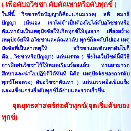
( เพื่อดับอวิชชา ดับตัณหาหรือดับทุกข์ )
ในที่นี้ วิชชาหรือปัญญาก็คือ..แก่นมรรค( สติ สมาธิ
ปัญญา )นั่นเอง เราไม่จำเป็นต้องไปไล่ดับอวิชชาหรือ
ตัณหาอันเป็นเหตุปัจจัยให้เกิดทุกข์ให้ยุ่งยาก เพียงสร้าง
เหตุปัจจัยให้ อวิชชาและตัณหาดับ ทุกข์ก็จะดับไปเอง เหตุ
ปัจจัยที่เป็นสาเหตุให้ อวิชชาและตัณหาดับไปก็
คือ....วิชชาหรือปัญญา( แก่นมรรค ) ซึ่งในเว็บไซต์นี้มีวิธี
การฝึกฝนวิชชาไว้ให้หมดเรียบร้อยแล้ว ท่านสามารถ
ศึกษาและนำไปปฏิบัติได้ทันที นี่คือ เหตุปัจจัยของการดับ
ทุกข์โดยตรง( ดับอวิชชาตัณหา ) แก่นมรรคยิ่งเข้มแข็ง
และแข็งแกร่งยิ่งดับทุกข์ได้ง่ายและรวดเร็วขึ้น
จุดยุทธศาสตร์ก่อตัวทุกข์(จุดเริ่มต้นของ
ทุกข์)