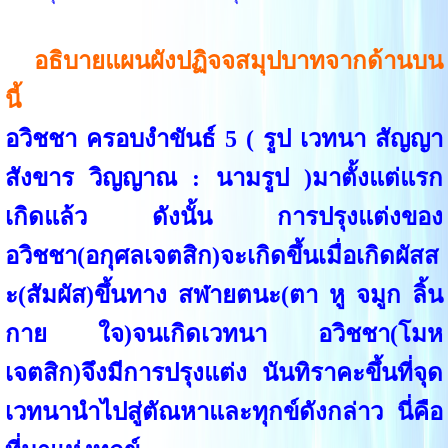
อธิบายแผนผังปฏิจจสมุปบาทจากด้านบน
นี้
อวิชชา ครอบงำขันธ์ 5 ( รูป เวทนา สัญญา
สังขาร วิญญาณ : นามรูป )มาตั้งแต่แรก
เกิดแล้ว ดังนั้น การปรุงแต่งของ
อวิชชา(อกุศลเจตสิก)จะเกิดขึ้นเมื่อเกิดผัสส
ะ(สัมผัส)ขึ้นทาง สฬายตนะ(ตา หู จมูก ลิ้น
กาย ใจ)จนเกิดเวทนา อวิชชา(โมห
เจตสิก)จึงมีการปรุงแต่ง นันทิราคะขึ้นที่จุด
เวทนานำไปสู่ตัณหาและทุกข์ดังกล่าว นี่คือ