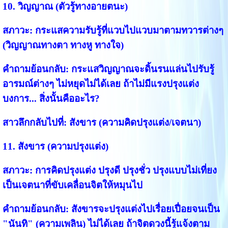
10. วิญญาณ (ตัวรู้ทางอายตนะ)
สภาวะ:
กระแสความรับรู้ที่แวบไปแวบมาตามทวารต่างๆ
(วิญญาณทางตา ทางหู ทางใจ)
คำถามย้อนกลับ:
กระแสวิญญาณจะดิ้นรนแล่นไปรับรู้
อารมณ์ต่างๆ ไม่หยุดไม่ได้เลย ถ้าไม่มีแรงปรุงแต่ง
บงการ... สิ่งนั้นคืออะไร?
สาวลึกกลับไปที่:
สังขาร (ความคิดปรุงแต่ง/เจตนา)
11. สังขาร (ความปรุงแต่ง)
สภาวะ:
การคิดปรุงแต่ง ปรุงดี ปรุงชั่ว ปรุงแบบไม่เที่ยง
เป็นเจตนาที่ขับเคลื่อนจิตให้หมุนไป
คำถามย้อนกลับ:
สังขารจะปรุงแต่งไปเรื่อยเปื่อยจนเป็น
"นันทิ" (ความเพลิน) ไม่ได้เลย ถ้าจิตดวงนี้รู้แจ้งตาม