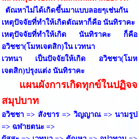
ตัณหาไม่ได้เกิดขึ้นมาแบบลอยๆเช่นกัน
เหตุปัจจัยที่ทำให้เกิดตัณหาก็คือ นันทิราคะ
เหตุปัจจัยที่ทำให้เกิด นันทิราคะ ก็คือ
อวิชชา(โมหเจตสิก)ใน เวทนา
เวทนา เป็นปัจจัยให้เกิด อวิชชา(โมห
เจตสิก)ปรุงแต่ง นันทิราคะ
แผนผังการเกิดทุกข์ในปฏิจจ
สมุปบาท
อวิชชา => สังขาร => วิญญาณ => นามรูป
=> ฉฬายตนะ =>
ผัสสะ => เวทนา => ตัณหา => อุปาทาน =>