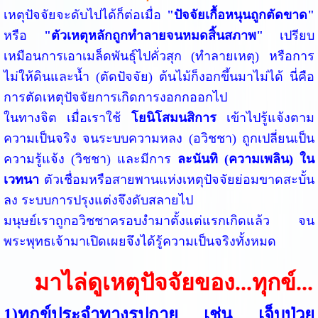
เหตุปัจจัยจะดับไปได้ก็ต่อเมื่อ
"ปัจจัยเกื้อหนุนถูกตัดขาด"
หรือ
"ตัวเหตุหลักถูกทำลายจนหมดสิ้นสภาพ"
เปรียบ
เหมือนการเอาเมล็ดพันธุ์ไปคั่วสุก (ทำลายเหตุ) หรือการ
ไม่ให้ดินและน้ำ (ตัดปัจจัย) ต้นไม้ก็งอกขึ้นมาไม่ได้ นี่คือ
การตัดเหตุปัจจัยการเกิดการงอกกออกไป
ในทางจิต เมื่อเราใช้
โยนิโสมนสิการ
เข้าไปรู้แจ้งตาม
ความเป็นจริง จนระบบความหลง (อวิชชา) ถูกเปลี่ยนเป็น
ความรู้แจ้ง (วิชชา) และมีการ
ละนันทิ (ความเพลิน) ใน
เวทนา
ตัวเชื่อมหรือสายพานแห่งเหตุปัจจัยย่อมขาดสะบั้น
ลง ระบบการปรุงแต่งจึงดับสลายไป
มนุษย์เราถูกอวิชชาครอบงำมาตั้งแต่แรกเกิดแล้ว จน
พระพุทธเจ้ามาเปิดเผยจึงได้รู้ความเป็นจริงทั้งหมด
มาไล่ดูเหตุปัจจัยของ...ทุกข์...
1)ทุกข์ประจำทางรูปกาย เช่น เจ็บป่วย