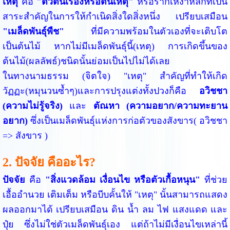
เหตุ
คือ
"ตัวต้นเรื่องหรือต้นเหตุ"
หรือรากเหง้าหลักที่เป็น
สาระสำคัญในการให้กำเนิดสิ่งใดสิ่งหนึ่ง เปรียบเสมือน
"เมล็ดพันธุ์พืช"
ที่มีความพร้อมในตัวเองที่จะเติบโต
เป็นต้นไม้ หากไม่มีเมล็ดพันธุ์นี้(เหตุ) การเกิดขึ้นของ
ต้นไม้(ผลลัพธ์)ชนิดนั้นย่อมเป็นไปไม่ได้เลย
ในทางนามธรรม (จิตใจ) "เหตุ" สำคัญที่ทำให้เกิด
วัฏฏะ(หมุนวนซ้ำๆ)และการปรุงแต่งทั้งปวงก็คือ
อวิชชา
(ความไม่รู้จริง)
และ
ตัณหา (ความอยาก/ความทะยาน
อยาก)
ซึ่งเป็นเมล็ดพันธุ์แห่งการก่อตัวของสังขาร( อวิชชา
=> สังขาร )
2. ปัจจัย คืออะไร?
ปัจจัย
คือ
"สิ่งแวดล้อม เงื่อนไข หรือตัวเกื้อหนุน"
ที่ช่วย
เอื้ออำนวย เติมเต็ม หรือบีบคั้นให้ "เหตุ" นั้นสามารถแสดง
ผลออกมาได้ เปรียบเสมือน ดิน น้ำ ลม ไฟ แสงแดด และ
ปุ๋ย ซึ่งไม่ใช่ตัวเมล็ดพันธุ์เอง แต่ถ้าไม่มีเงื่อนไขเหล่านี้