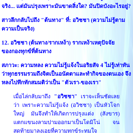
จริง... แต่มันปรุงเพราะมันขาดสิ่งใด? มันปิดบังอะไรอยู่?
สาวลึกกลับไปถึง "ต้นทาง" ที่:
อวิชชา (ความไม่รู้ตาม
ความเป็นจริง)
12. อวิชชา (ต้นทาง/รากเหง้า) รากเหง้าเหตุปัจจัย
ของกองทุกข์ที่ต้นทาง
สภาวะ:
ความหลง ความไม่รู้แจ้งในอริยสัจ 4 ไม่รู้เท่าทัน
ว่าทุกธรรมรวมถึงจิตเป็นอนัตตาและทำกิจของตนเอง จึง
หลงไปทึกทักสมมติว่าเป็น "ตัวเรา-ของเรา"
เมื่อไล่กลับมาถึง
"อวิชชา"
เราจะเห็นชัดเลย
ว่า เพราะความไม่รู้แจ้ง (อวิชชา) เป็นหัวโจก
ใหญ่ มันจึงทำให้เกิดการปรุงแต่ง (สังขาร)
แตกแขนงลามปามออกมาเป็นโดมิโน่ จน
สุดท้ายมาลงเอยที่ความทุกข์ระทมใจ