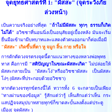
จุดยุทธศาสตร์ที่ 1: "ผัสสะ" (จุดระวังภัย
ล่วงหน้า)
เป้นความจริงอย่างที่สุด
"ถ้าไม่มีผัสสะ ทุกๆ ธรรมก็เกิด
ไม่ได้"
อวิชชาที่นอนนิ่งเป็นอนุสัยอยู่เบื้องหลัง มันจะเริ่ม
ยื่นมือเข้ามามีบทบาทและแสดงตัวตนออกมาก็ต่อเมื่อมี
"ผัสสะ" เกิดขึ้นที่ตา หู จมูก ลิ้น กาย หรือใจ
การดักตัดวงจรตรงจุดนี้ตามแนวทางของหลวงพ่อพุทธ
ทาส คือการมี
"สติปัญญาในขณะผัสสะเกิด"
ไม่ปล่อยให้
ผัสสะกลายเป็น "ผัสสะโง่"หรืออวิชชาผัสสะ เป็นผัสสะ
โง่ๆ (ผัสสะที่ประกอบด้วยอวิชชา)
หากตัดวงจรทุกข์ตรงนี้ได้ ทวารทั้ง 6 จะกลายเป็นเพียง
"ทางผ่านของข้อมูล" รู้สักแต่ว่ารู้ เห็นสักแต่ว่าเห็น กระ
แสปฏิจจสมุปบาทสายทุกข์ก็ขาดสะบั้นลงตั้งแต่ประตู
เมือง( จุดผัสสะ )