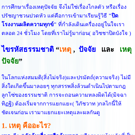
การศึกษาเรื่องเหตุปัจจัย จึงไม่ใช่เรื่องไกลตัว หรือเรื่อง
ปรัชญาชวนปวดหัว แต่คือการเข้ามาเรียนรู้วิธี
"ปิด
โรงงานผลิตความทุกข์"
ที่กำลังเดินเครื่องอยู่ในใจเรา
ตลอด 24 ชั่วโมง โดยที่เราไม่รู้มาก่อน( อวิชชาปิดบังใจ )
ไขรหัสธรรมชาติ
“
เหตุ
,
ปัจจัย
และ
เหตุ
ปัจจัย
”
ในโลกแห่งสมมติ(สิ่งไม่จริง)และปรมัตถ์(ความจริง) ไม่มี
สิ่งใดเกิดขึ้นมาลอยๆ ทุกสรรพสิ่งล้วนดำเนินไปตามกฎ
ลูกโซ่ของธรรมชาติ การจะถอนความหลงผิดได้(มิจฉา
ทิฏฐิ) ต้องเริ่มจากการแยกแยะ( วิภัชวาท )กลไกนี้ให้
ชัดเจนก่อน เรามาแยกแยะเหตุและผลกันดู
1. เหตุ คืออะไร?