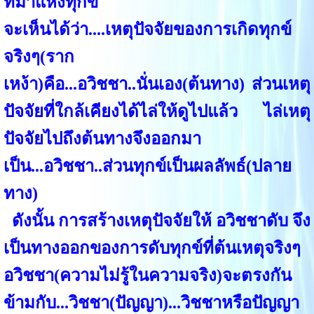
ที่มาแห่งทุกข์
จะเห็นได้ว่า....เหตุปัจจัยของการเกิดทุกข์
จริงๆ(ราก
เหง้า)คือ...อวิชชา..นั่นเอง(ต้นทาง) ส่วนเหตุ
ปัจจัยที่ใกล้เคียงได้ไล่ให้ดูไปแล้ว ไล่เหตุ
ปัจจัยไปถึงต้นทางจึงออกมา
เป็น...อวิชชา..ส่วนทุกข์เป็นผลลัพธ์(ปลาย
ทาง)
ดังนั้น การสร้างเหตุปัจจัยให้ อวิชชาดับ จึง
เป็นทางออกของการดับทุกข์ที่ต้นเหตุจริงๆ
อวิชชา(ความไม่รู้ในความจริง)จะตรงกัน
ข้ามกับ...วิชชา(ปัญญา)...วิชชาหรือปัญญา