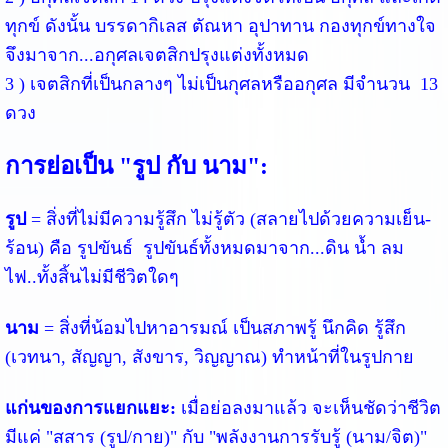
ทุกข์ ดังนั้น บรรดากิเลส ตัณหา อุปาทาน กองทุกข์ทางใจ 
จึงมาจาก...อกุศลเจตสิกปรุงแต่งทั้งหมด
3 ) เจตสิกที่เป็นกลางๆ ไม่เป็นกุศลหรืออกุศล มีจำนวน  13  
ดวง
การย่อเป็น "รูป กับ นาม":
รูป
 = สิ่งที่ไม่มีความรู้สึก ไม่รู้ตัว (สลายไปด้วยความเย็น-
ร้อน) คือ รูปขันธ์  รูปขันธ์ทั้งหมดมาจาก...ดิน น้ำ ลม 
ไฟ..ทั้งสิ้นไม่มีชีวิตใดๆ
นาม
 = สิ่งที่น้อมไปหาอารมณ์ เป็นสภาพรู้ นึกคิด รู้สึก 
(เวทนา, สัญญา, สังขาร, วิญญาณ) ทำหน้าที่ในรูปกาย
แก่นของการแยกแยะ:
 เมื่อย่อลงมาแล้ว จะเห็นชัดว่าชีวิต
มีแค่ "สสาร (รูป/กาย)" กับ "พลังงานการรับรู้ (นาม/จิต)" 