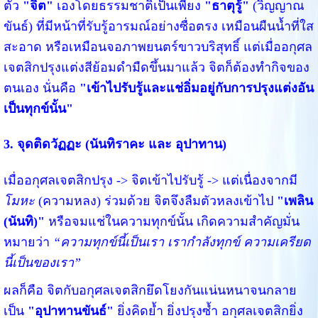
ตัว
"จิต"
เองโดยธรรมชาติเป็นเพียง
"ธาตุรู้"
(วิญญาณ
ขันธ์) ที่มีหน้าที่รับรู้อารมณ์อย่างซื่อตรง เหมือนผืนน้ำที่ใส
สะอาด หรือเหมือนจอภาพยนตร์ขาวบริสุทธิ์ แต่เมื่ออกุศล
เจตสิกปรุงแต่งสีย้อมดำมืดขึ้นมาแล้ว จิตก็ต้องทำกิจของ
ตนเอง นั่นคือ
"เข้าไปรับรู้และแช่อิ่มอยู่กับการปรุงแต่งอัน
เป็นทุกข์นั้น"
3. จุดติดวัฏฏะ (นันทิราคะ และ อุปาทาน)
เมื่ออกุศลเจตสิกปรุง -> จิตเข้าไปรับรู้ -> แต่เนื่องจากมี
โมหะ
(ความหลง) ร่วมด้วย จิตจึงลืมตัวหลงเข้าไป
"เพลิน
(นันทิ)"
หรือจมแช่ในความทุกข์นั้น เกิดความสำคัญมั่น
หมายว่า
“ความทุกข์นี้เป็นเรา เรากำลังทุกข์ ความเครียด
นี้เป็นของเรา”
ผลก็คือ จิตกับอกุศลเจตสิกยึดโยงกันแน่นหนาจนกลาย
เป็น
"อุปาทานขันธ์"
ยิ่งคิดย้ำ ยิ่งปรุงซ้ำ อกุศลเจตสิกยิ่ง