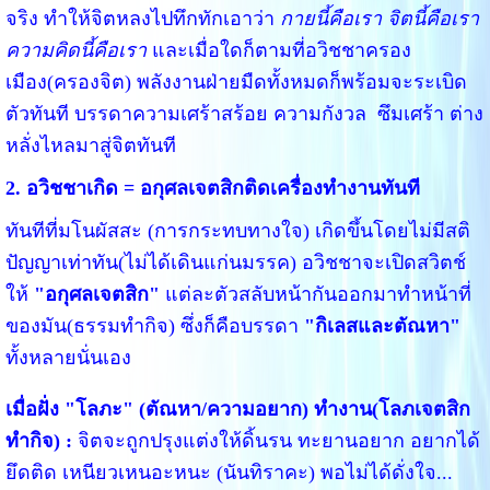
จริง ทำให้จิตหลงไปทึกทักเอาว่า
กายนี้คือเรา จิตนี้คือเรา
ความคิดนี้คือเรา
และเมื่อใดก็ตามที่อวิชชาครอง
เมือง(ครองจิต) พลังงานฝ่ายมืดทั้งหมดก็พร้อมจะระเบิด
ตัวทันที บรรดาความเศร้าสร้อย ความกังวล ซึมเศร้า ต่าง
หลั่งไหลมาสู่จิตทันที
2. อวิชชาเกิด = อกุศลเจตสิกติดเครื่องทำงานทันที
ทันทีที่มโนผัสสะ (การกระทบทางใจ) เกิดขึ้นโดยไม่มีสติ
ปัญญาเท่าทัน(ไม่ได้เดินแก่นมรรค) อวิชชาจะเปิดสวิตช์
ให้
"อกุศลเจตสิก"
แต่ละตัวสลับหน้ากันออกมาทำหน้าที่
ของมัน(ธรรมทำกิจ) ซึ่งก็คือบรรดา
"กิเลสและตัณหา"
ทั้งหลายนั่นเอง
เมื่อฝั่ง "โลภะ" (ตัณหา/ความอยาก) ทำงาน(โลภเจตสิก
ทำกิจ) :
จิตจะถูกปรุงแต่งให้ดิ้นรน ทะยานอยาก อยากได้
ยึดติด เหนียวเหนอะหนะ (นันทิราคะ) พอไม่ได้ดั่งใจ...