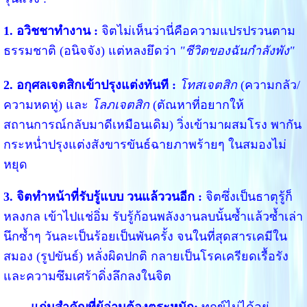
1. อวิชชาทำงาน :
จิตไม่เห็นว่านี่คือความแปรปรวนตาม
ธรรมชาติ (อนิจจัง) แต่หลงยึดว่า
"ชีวิตของฉันกำลังพัง"
2. อกุศลเจตสิกเข้าปรุงแต่งทันที :
โทสเจตสิก
(ความกลัว/
ความหดหู่) และ
โลภเจตสิก
(ตัณหาที่อยากให้
สถานการณ์กลับมาดีเหมือนเดิม) วิ่งเข้ามาผสมโรง พากัน
กระหน่ำปรุงแต่งสังขารขันธ์ฉายภาพร้ายๆ ในสมองไม่
หยุด
3. จิตทำหน้าที่รับรู้แบบ วนแล้ววนอีก :
จิตซึ่งเป็นธาตุรู้ก็
หลงกล เข้าไปแช่อิ่ม รับรู้ก้อนพลังงานลบนั้นซ้ำแล้วซ้ำเล่า
นึกซ้ำๆ วันละเป็นร้อยเป็นพันครั้ง จนในที่สุดสารเคมีใน
สมอง (รูปขันธ์) หลั่งผิดปกติ กลายเป็นโรคเครียดเรื้อรัง
และความซึมเศร้าดิ่งลึกลงในจิต