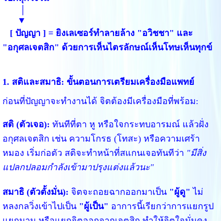
│
▼
[ ปัญญา ] = ยิงเลเซอร์ทำลายล้าง "อวิชชา" และ
"อกุศลเจตสิก" ด้วยการเห็นไตรลักษณ์เห็นโทษเห็นทุกข์
1. สติและสมาธิ: ขั้นตอนการเตรียมเครื่องมือแพทย์
ก่อนที่ปัญญาจะทำงานได้ จิตต้องมีเครื่องมือที่พร้อม:
สติ (ตัวเจอ):
ทันทีที่ตา หู หรือใจกระทบอารมณ์ แล้วฝั่ง
อกุศลเจตสิก เช่น ความโกรธ (โทสะ) หรือความเศร้า
หมอง เริ่มก่อตัว สติจะทำหน้าที่สแกนเจอทันทีว่า
"มีสิ่ง
แปลกปลอมกำลังเข้ามาปรุงแต่งแล้วนะ"
สมาธิ (ตัวตั้งมั่น):
จิตจะถอยฉากออกมาเป็น
"ผู้ดู"
ไม่
หลงกลวิ่งเข้าไปเป็น
"ผู้เป็น"
อาการนี้เรียกว่าการแยกรูป
แยกนาม หรือแยกจิตออกจากเจตสิก ทำให้จิตใจมั่นคง