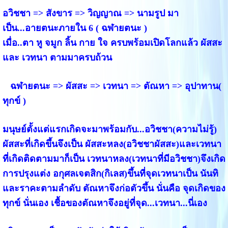
อวิชชา => สังขาร => วิญญาณ => นามรูป มา
เป็น...อายตนะภายใน 6 ( ฉฬายตนะ )
เมื่อ..ตา หู จมูก ลิ้น กาย ใจ ครบพร้อมเปิดโลกแล้ว ผัสสะ
และ เวทนา ตามมาครบถ้วน
ฉฬายตนะ => ผัสสะ => เวทนา => ตัณหา => อุปาทาน(
ทุกข์ )
มนุษย์ตั้งแต่แรกเกิดจะมาพร้อมกับ...อวิชชา(ความไม่รู้)
ผัสสะที่เกิดขึ้นจึงเป็น ผัสสะหลง(อวิชชาผัสสะ)และเวทนา
ที่เกิดติดตามมาก็เป็น เวทนาหลง(เวทนาที่มีอวิชชา)จึงเกิด
การปรุงแต่ง อกุศลเจตสิก(กิเลส)ขึ้นที่จุดเวทนาเป็น นันทิ
และราคะตามลำดับ ตัณหาจึงก่อตัวขึ้น นั่นคือ จุดเกิดของ
ทุกข์ นั่นเอง เชื้อของตัณหาจึงอยู่ที่จุด...เวทนา...นี่เอง