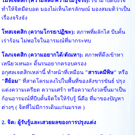
โมหเจตสิก (ความหลง/ความไม่รู้จริง):
เข้ามาปิดบังใจ
ทำให้จิตมืดบอด มองไม่เห็นไตรลักษณ์ มองสมมติว่าเป็น
เรื่องจริงจัง
โทสเจตสิก (ความโกรธ/ปฏิฆะ):
สภาพที่ผลักไส บีบคั้น
เร่าร้อน ไม่พอใจในอารมณ์ที่มากระทบ
โลภเจตสิก (ความอยากได้/ตัณหา):
สภาพที่ดึงเข้าหา
เหนียวเหนอะ ดิ้นรนอยากครอบครอง
อกุศลเจตสิกเหล่านี้ ทำหน้าที่เหมือน
"สารเคมีพิษ"
หรือ
"สีย้อม"
ที่สาดโครมลงไปในพื้นที่ของสังขารขันธ์ ปรุง
แต่งความเครียด ความเศร้า หรือความกังวลขึ้นมาเป็น
ก้อนอารมณ์ที่บีบคั้นจิตใจให้รับรู้ นี่คือ ที่มาของปัญหา
ต่างๆ ( จิตที่ไม่มีการเดินแก่นมรรค )
2. จิต: ผู้รับรู้และเสวยผลของการปรุงแต่ง