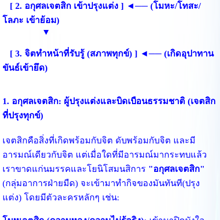
[ 2. อกุศลเจตสิก เข้าปรุงแต่ง ] ◄── (โมหะ/โทสะ/
โลภะ เข้าย้อม)
▼
[ 3. จิตทำหน้าที่รับรู้ (สภาพทุกข์) ] ◄── (เกิดอุปาทาน
ขันธ์เข้ายึด)
1. อกุศลเจตสิก: ผู้ปรุงแต่งและบิดเบือนธรรมชาติ (เจตสิก
ที่ปรุงทุกข์)
เจตสิกคือสิ่งที่เกิดพร้อมกับจิต ดับพร้อมกับจิต และมี
อารมณ์เดียวกับจิต แต่เมื่อใดที่มีอารมณ์มากระทบแล้ว
เราขาดแก่นมรรคและโยนิโสมนสิการ
"อกุศลเจตสิก"
(กลุ่มอาการฝ่ายมืด) จะเข้ามาทำกิจของมันทันที(ปรุง
แต่ง) โดยมีตัวละครหลักๆ เช่น: