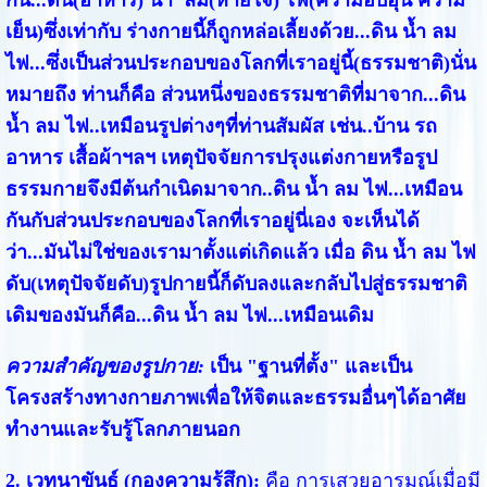
กิน...ดิน(อาหาร) น้ำ ลม(หายใจ) ไฟ(ความอบอุ่น ความ
เย็น)ซึ่งเท่ากับ ร่างกายนี้ก็ถูกหล่อเลี้ยงด้วย...ดิน น้ำ ลม
ไฟ...ซึ่งเป็นส่วนประกอบของโลกที่เราอยู่นี้(ธรรมชาติ)นั่น
หมายถึง ท่านก็คือ ส่วนหนึ่งของธรรมชาติที่มาจาก...ดิน
น้ำ ลม ไฟ..เหมือนรูปต่างๆที่ท่านสัมผัส เช่น..บ้าน รถ
อาหาร เสื้อผ้าฯลฯ เหตุปัจจัยการปรุงแต่งกายหรือรูป
ธรรมกายจึงมีต้นกำเนิดมาจาก..ดิน น้ำ ลม ไฟ...เหมือน
กันกับส่วนประกอบของโลกที่เราอยู่นี่เอง จะเห็นได้
ว่า...มันไม่ใช่ของเรามาตั้งแต่เกิดแล้ว เมื่อ ดิน น้ำ ลม ไฟ
ดับ(เหตุปัจจัยดับ)รูปกายนี้ก็ดับลงและกลับไปสู่ธรรมชาติ
เดิมของมันก็คือ...ดิน น้ำ ลม ไฟ...เหมือนเดิม
ความสำคัญของรูปกาย:
เป็น "ฐานที่ตั้ง" และเป็น
โครงสร้างทางกายภาพเพื่อให้จิตและธรรมอื่นๆได้อาศัย
ทำงานและรับรู้โลกภายนอก
2. เวทนาขันธ์ (กองความรู้สึก):
คือ การเสวยอารมณ์เมื่อมี