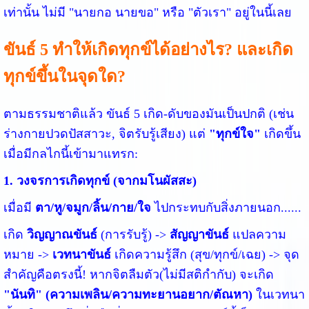
เท่านั้น ไม่มี "นายกอ นายขอ" หรือ "ตัวเรา" อยู่ในนี้เลย
ขันธ์ 5 ทำให้เกิดทุกข์ได้อย่างไร? และเกิด
ทุกข์ขึ้นในจุดใด?
ตามธรรมชาติแล้ว ขันธ์ 5 เกิด-ดับของมันเป็นปกติ (เช่น
ร่างกายปวดปัสสาวะ, จิตรับรู้เสียง) แต่
"ทุกข์ใจ"
เกิดขึ้น
เมื่อมีกลไกนี้เข้ามาแทรก:
1. วงจรการเกิดทุกข์ (จากมโนผัสสะ)
เมื่อมี
ตา/หู/จมูก/ลิ้น/กาย/ใจ
ไปกระทบกับสิ่งภายนอก......
เกิด
วิญญาณขันธ์
(การรับรู้) ->
สัญญาขันธ์
แปลความ
หมาย ->
เวทนาขันธ์
เกิดความรู้สึก (สุข/ทุกข์/เฉย) -> จุด
สำคัญคือตรงนี้! หากจิตลืมตัว(ไม่มีสติกำกับ) จะเกิด
"นันทิ" (ความเพลิน/ความทะยานอยาก/ตัณหา)
ในเวทนา