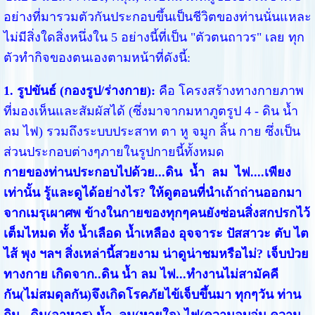
อย่างที่มารวมตัวกันประกอบขึ้นเป็นชีวิตของท่านนั่นแหละ
ไม่มีสิ่งใดสิ่งหนึ่งใน 5 อย่างนี้ที่เป็น "ตัวตนถาวร" เลย ทุก
ตัวทำกิจของตนเองตามหน้าที่ดังนี้:
1. รูปขันธ์ (กองรูป/ร่างกาย):
คือ โครงสร้างทางกายภาพ
ที่มองเห็นและสัมผัสได้ (ซึ่งมาจากมหาภูตรูป 4 - ดิน น้ำ
ลม ไฟ) รวมถึงระบบประสาท ตา หู จมูก ลิ้น กาย ซึ่งเป็น
ส่วนประกอบต่างๆภายในรูปกายนี้ทั้งหมด
กายของท่านประกอบไปด้วย...ดิน น้ำ ลม ไฟ....เพียง
เท่านั้น รู้และดูได้อย่างไร? ให้ดูตอนที่นำเถ้าถ่านออกมา
จากเมรุเผาศพ ข้างในกายของทุกๆคนยังซ่อนสิ่งสกปรกไว้
เต็มไหมด ทั้ง น้ำเลือด น้ำเหลือง อุจจาระ ปัสสาวะ ตับ ไต
ไส้ พุง ฯลฯ สิ่งเหล่านี้สวยงาม น่าดูน่าชมหรือไม่? เจ็บป่วย
ทางกาย เกิดจาก..ดิน น้ำ ลม ไฟ...ทำงานไม่สามัคคี
กัน(ไม่สมดุลกัน)จึงเกิดโรคภัยไข้เจ็บขึ้นมา ทุกๆวัน ท่าน