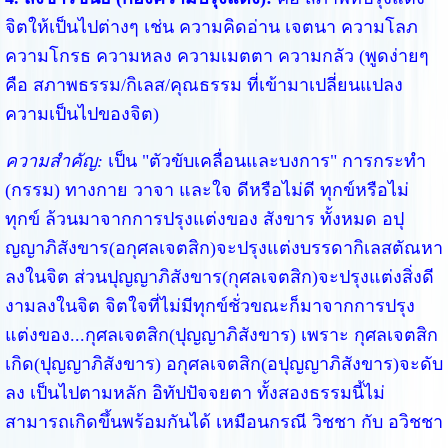
จิตให้เป็นไปต่างๆ เช่น ความคิดอ่าน เจตนา ความโลภ
ความโกรธ ความหลง ความเมตตา ความกลัว (พูดง่ายๆ
คือ สภาพธรรม/กิเลส/คุณธรรม ที่เข้ามาเปลี่ยนแปลง
ความเป็นไปของจิต)
ความสำคัญ:
เป็น "ตัวขับเคลื่อนและบงการ" การกระทำ
(กรรม) ทางกาย วาจา และใจ ดีหรือไม่ดี ทุกข์หรือไม่
ทุกข์ ล้วนมาจากการปรุงแต่งของ สังขาร ทั้งหมด อปุ
ญญาภิสังขาร(อกุศลเจตสิก)จะปรุงแต่งบรรดากิเลสตัณหา
ลงในจิต ส่วนปุญญาภิสังขาร(กุศลเจตสิก)จะปรุงแต่งสิ่งดี
งามลงในจิต จิตใจที่ไม่มีทุกข์ชั่วขณะก็มาจากการปรุง
แต่งของ...กุศลเจตสิก(ปุญญาภิสังขาร) เพราะ กุศลเจตสิก
เกิด(ปุญญาภิสังขาร) อกุศลเจตสิก(อปุญญาภิสังขาร)จะดับ
ลง เป็นไปตามหลัก อิทัปปัจจยตา ทั้งสองธรรมนี้ไม่
สามารถเกิดขึ้นพร้อมกันได้ เหมือนกรณี วิชชา กับ อวิชชา