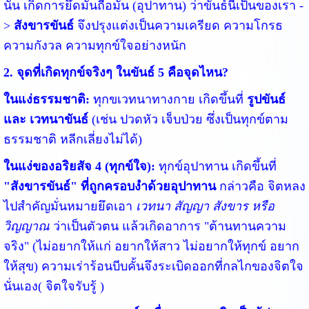
นั้น เกิดการยึดมั่นถือมั่น (อุปาทาน) ว่าขันธ์นี้เป็นของเรา -
>
สังขารขันธ์
จึงปรุงแต่งเป็นความเครียด ความโกรธ
ความกังวล ความทุกข์ใจอย่างหนัก
2. จุดที่เกิดทุกข์จริงๆ ในขันธ์ 5 คือจุดไหน?
ในแง่ธรรมชาติ:
ทุกขเวทนาทางกาย เกิดขึ้นที่
รูปขันธ์
และ เวทนาขันธ์
(เช่น ปวดหัว เจ็บป่วย ซึ่งเป็นทุกข์ตาม
ธรรมชาติ หลีกเลี่ยงไม่ได้)
ในแง่ของอริยสัจ 4 (ทุกข์ใจ):
ทุกข์อุปาทาน เกิดขึ้นที่
"สังขารขันธ์" ที่ถูกครอบงำด้วยอุปาทาน
กล่าวคือ จิตหลง
ไปสำคัญมั่นหมายยึดเอา
เวทนา สัญญา สังขาร หรือ
วิญญาณ
ว่าเป็นตัวตน แล้วเกิดอาการ "ต้านทานความ
จริง" (ไม่อยากให้แก่ อยากให้สาว ไม่อยากให้ทุกข์ อยาก
ให้สุข) ความเร่าร้อนบีบคั้นจึงระเบิดออกที่กลไกของจิตใจ
นั่นเอง( จิตใจรับรู้ )