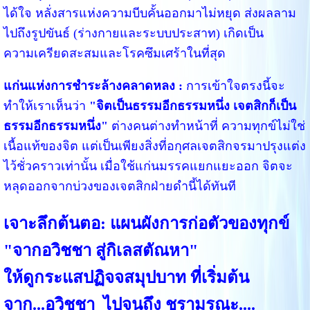
ได้ใจ หลั่งสารแห่งความบีบคั้นออกมาไม่หยุด ส่งผลลาม
ไปถึงรูปขันธ์ (ร่างกายและระบบประสาท) เกิดเป็น
ความเครียดสะสมและโรคซึมเศร้าในที่สุด
แก่นแห่งการชำระล้างคลาดหลง :
การเข้าใจตรงนี้จะ
ทำให้เราเห็นว่า
"จิตเป็นธรรมอีกธรรมหนึ่ง เจตสิกก็เป็น
ธรรมอีกธรรมหนึ่ง"
ต่างคนต่างทำหน้าที่ ความทุกข์ไม่ใช่
เนื้อแท้ของจิต แต่เป็นเพียงสิ่งที่อกุศลเจตสิกจรมาปรุงแต่ง
ไว้ชั่วคราวเท่านั้น เมื่อใช้แก่นมรรคแยกแยะออก จิตจะ
หลุดออกจากบ่วงของเจตสิกฝ่ายดำนี้ได้ทันที
เจาะลึกต้นตอ: แผนผังการก่อตัวของทุกข์
"จากอวิชชา สู่กิเลสตัณหา"
ให้ดูกระแสปฏิจจสมุปบาท ที่เริ่มต้น
จาก...อวิชชา ไปจนถึง ชรามรณะ....