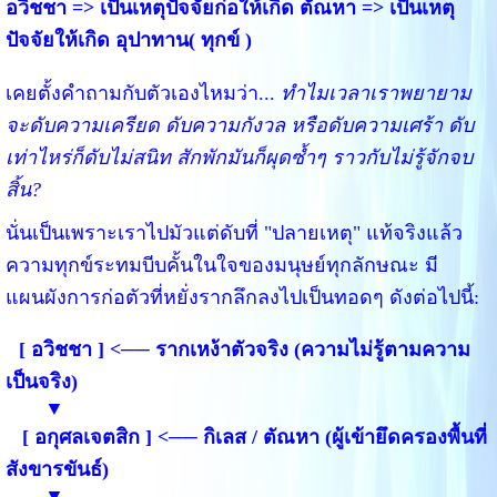
อวิชชา => เป็นเหตุปัจจัยก่อให้เกิด ตัณหา => เป็นเหตุ
ปัจจัยให้เกิด อุปาทาน( ทุกข์ )
เคยตั้งคำถามกับตัวเองไหมว่า...
ทำไมเวลาเราพยายาม
จะดับความเครียด ดับความกังวล หรือดับความเศร้า ดับ
เท่าไหร่ก็ดับไม่สนิท สักพักมันก็ผุดซ้ำๆ ราวกับไม่รู้จักจบ
สิ้น?
นั่นเป็นเพราะเราไปมัวแต่ดับที่ "ปลายเหตุ" แท้จริงแล้ว
ความทุกข์ระทมบีบคั้นในใจของมนุษย์ทุกลักษณะ มี
แผนผังการก่อตัวที่หยั่งรากลึกลงไปเป็นทอดๆ ดังต่อไปนี้:
[ อวิชชา ] <── รากเหง้าตัวจริง (ความไม่รู้ตามความ
เป็นจริง)
▼
[ อกุศลเจตสิก ] <── กิเลส / ตัณหา (ผู้เข้ายึดครองพื้นที่
สังขารขันธ์)
▼