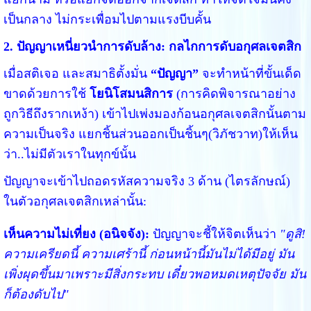
เป็นกลาง ไม่กระเพื่อมไปตามแรงบีบคั้น
2. ปัญญาเหนี่ยวนำการดับล้าง: กลไกการดับอกุศลเจตสิก
เมื่อสติเจอ และสมาธิตั้งมั่น
“ปัญญา”
จะทำหน้าที่ขั้นเด็ด
ขาดด้วยการใช้
โยนิโสมนสิการ
(การคิดพิจารณาอย่าง
ถูกวิธีถึงรากเหง้า) เข้าไปเพ่งมองก้อนอกุศลเจตสิกนั้นตาม
ความเป็นจริง แยกชิ้นส่วนออกเป็นชิ้นๆ(วิภัชวาท)ให้เห็น
ว่า..ไม่มีตัวเราในทุกข์นั้น
ปัญญาจะเข้าไปถอดรหัสความจริง 3 ด้าน (ไตรลักษณ์)
ในตัวอกุศลเจตสิกเหล่านั้น:
เห็นความไม่เที่ยง (อนิจจัง):
ปัญญาจะชี้ให้จิตเห็นว่า
"ดูสิ!
ความเครียดนี้ ความเศร้านี้ ก่อนหน้านี้มันไม่ได้มีอยู่ มัน
เพิ่งผุดขึ้นมาเพราะมีสิ่งกระทบ เดี๋ยวพอหมดเหตุปัจจัย มัน
ก็ต้องดับไป"