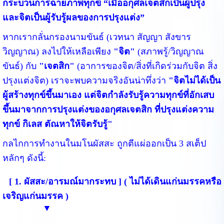
กระบวนการฉายภาพทุกข์ “เมื่ออกุศลเจตสิกเป็นผู้ปรุง
และจิตเป็นผู้รับรู้ผลของการปรุงแต่ง”
หากเรากลั่นกรองนามขันธ์ (เวทนา สัญญา สังขาร
วิญญาณ) ลงไปให้เหลือเพียง
"จิต"
(สภาพรู้/วิญญาณ
ขันธ์) กับ
"เจตสิก"
(อาการของจิต/สิ่งที่เกิดร่วมกับจิต สิ่ง
ปรุงแต่งจิต) เราจะพบความจริงอันน่าทึ่งว่า
"จิตไม่ได้เป็น
ผู้สร้างทุกข์ขึ้นมาเอง แต่จิตกำลังรับรู้ความทุกข์ที่อักเสบ
ขึ้นมาจากการปรุงแต่งของอกุศลเจตสิก ที่ปรุงแต่งความ
ทุกข์ กิเลส ตัณหาให้จิตรับรู้"
กลไกการทำงานในมโนผัสสะ ถูกตีแผ่ออกเป็น 3 สเต็ป
หลักๆ ดังนี้:
[ 1. ผัสสะ/อารมณ์มากระทบ ] ( ไม่ได้เดินแก่นมรรคหรือ
เจริญแก่นมรรค )
▼