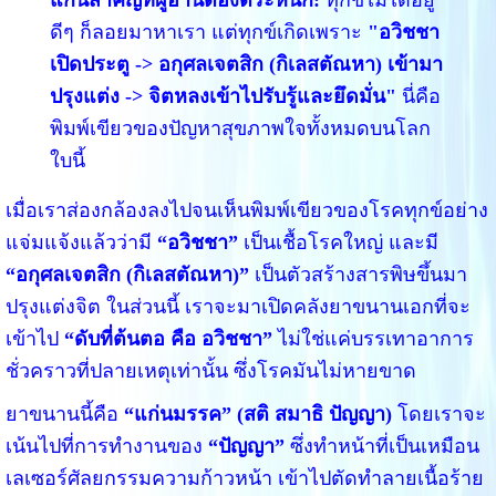
แก่นสำคัญที่ผู้อ่านต้องตระหนัก:
ทุกข์ไม่ได้อยู่
ดีๆ ก็ลอยมาหาเรา แต่ทุกข์เกิดเพราะ
"อวิชชา
เปิดประตู -> อกุศลเจตสิก (กิเลสตัณหา) เข้ามา
ปรุงแต่ง -> จิตหลงเข้าไปรับรู้และยึดมั่น"
นี่คือ
พิมพ์เขียวของปัญหาสุขภาพใจทั้งหมดบนโลก
ใบนี้
เมื่อเราส่องกล้องลงไปจนเห็นพิมพ์เขียวของโรคทุกข์อย่าง
แจ่มแจ้งแล้วว่ามี
“อวิชชา”
เป็นเชื้อโรคใหญ่ และมี
“อกุศลเจตสิก (กิเลสตัณหา)”
เป็นตัวสร้างสารพิษขึ้นมา
ปรุงแต่งจิต ในส่วนนี้ เราจะมาเปิดคลังยาขนานเอกที่จะ
เข้าไป
“ดับที่ต้นตอ คือ อวิชชา”
ไม่ใช่แค่บรรเทาอาการ
ชั่วคราวที่ปลายเหตุเท่านั้น ซึ่งโรคมันไม่หายขาด
ยาขนานนี้คือ
“แก่นมรรค” (สติ สมาธิ ปัญญา)
โดยเราจะ
เน้นไปที่การทำงานของ
“ปัญญา”
ซึ่งทำหน้าที่เป็นเหมือน
เลเซอร์ศัลยกรรมความก้าวหน้า เข้าไปตัดทำลายเนื้อร้าย