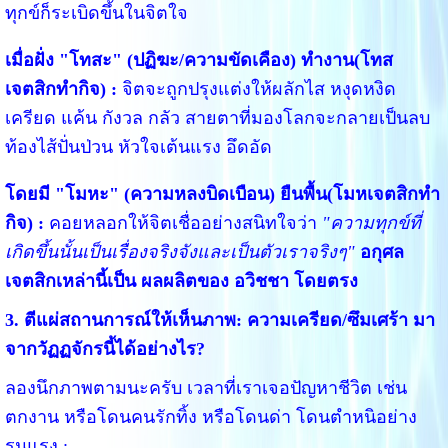
ทุกข์ก็ระเบิดขึ้นในจิตใจ
เมื่อฝั่ง "โทสะ" (ปฏิฆะ/ความขัดเคือง) ทำงาน(โทส
เจตสิกทำกิจ) :
จิตจะถูกปรุงแต่งให้ผลักไส หงุดหงิด
เครียด แค้น กังวล กลัว สายตาที่มองโลกจะกลายเป็นลบ
ท้องไส้ปั่นป่วน หัวใจเต้นแรง อึดอัด
โดยมี "โมหะ" (ความหลงบิดเบือน) ยืนพื้น(โมหเจตสิกทำ
กิจ) :
คอยหลอกให้จิตเชื่ออย่างสนิทใจว่า
"ความทุกข์ที่
เกิดขึ้นนั้นเป็นเรื่องจริงจังและเป็นตัวเราจริงๆ"
อกุศล
เจตสิกเหล่านี้เป็น ผลผลิตของ อวิชชา โดยตรง
3. ตีแผ่สถานการณ์ให้เห็นภาพ: ความเครียด/ซึมเศร้า มา
จากวัฏฏจักรนี้ได้อย่างไร?
ลองนึกภาพตามนะครับ เวลาที่เราเจอปัญหาชีวิต เช่น
ตกงาน หรือโดนคนรักทิ้ง หรือโดนด่า โดนตำหนิอย่าง
รุนแรง :