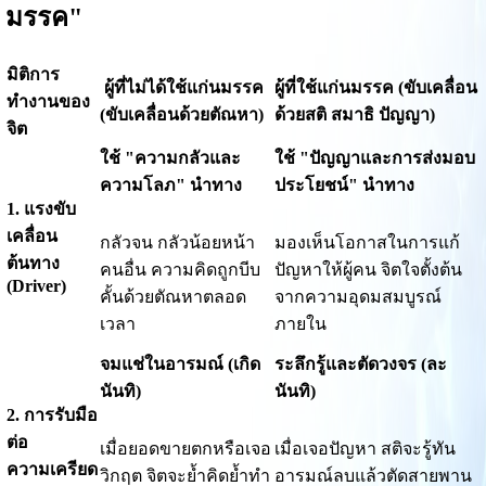
มรรค"
มิติการ
ผู้ที่ไม่ได้ใช้แก่นมรรค
ผู้ที่ใช้แก่นมรรค (ขับเคลื่อน
ทำงานของ
(ขับเคลื่อนด้วยตัณหา)
ด้วยสติ สมาธิ ปัญญา)
จิต
ใช้ "ความกลัวและ
ใช้ "ปัญญาและการส่งมอบ
ความโลภ" นำทาง
ประโยชน์" นำทาง
1. แรงขับ
เคลื่อน
กลัวจน กลัวน้อยหน้า
มองเห็นโอกาสในการแก้
ต้นทาง
คนอื่น ความคิดถูกบีบ
ปัญหาให้ผู้คน จิตใจตั้งต้น
(Driver)
คั้นด้วยตัณหาตลอด
จากความอุดมสมบูรณ์
เวลา
ภายใน
จมแช่ในอารมณ์ (เกิด
ระลึกรู้และตัดวงจร (ละ
นันทิ)
นันทิ)
2. การรับมือ
ต่อ
เมื่อยอดขายตกหรือเจอ
เมื่อเจอปัญหา สติจะรู้ทัน
ความเครียด
วิกฤต จิตจะย้ำคิดย้ำทำ
อารมณ์ลบแล้วตัดสายพาน