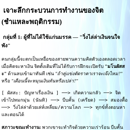
เจาะลึกกระบวนการทำงานของจิต
(ชำแหละพฤติกรรม)
กลุ่มที่ 1: ผู้ที่ไม่ได้ใช้แก่นมรรค — "วิ่งไล่ล่าเงินจนใจ
พัง"
คนกลุ่มนี้จะตกเป็นเหยื่อของสายพานความคิดตัวเองตลอดเวลา
เมื่อคิดจะหาเงิน จิตดั้งเดิมที่ไม่ได้รับการฝึกจะเปิดรับ
"มโนผัสส
ะ"
ด้านลบเข้ามาทันที เช่น
"ถ้าคู่แข่งตัดราคาเราจะเจ๊งไหม?"
หรือ
"เดือนนี้จะหมุนเงินทันหรือเปล่า?"
[ ผัสสะ: ปัญหาเรื่องเงิน ] ──> เกิดความกลัว ──> จิต
เข้าไปหมกมุ่น (นันทิ) ──> บีบคั้น (เครียด) ──> สมองตื้อ 
──> วิ่งไล่ล่าด้วยเล่ห์เหลี่ยม/ความโลภ ──> ทุกข์ทั้งตอนหา
และตอนได้
สภาวะขณะทำงาน:
 พวกเขาจะทำกิจด้วยความเร่าร้อน บีบคั้น 