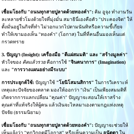
เชื่อมโยงกับ "ถนนทุกสายปูลาดด้วยทองคำ":
คิม อูจุง ทำงานวัน
ละหลายชั่วโมงด้วยใจที่มุ่งมั่น สมาธินี่เองคือตัว "ประคองจิต" ให้
ตั้งมั่นอยู่ในกิจที่ทำ ไม่วอกแวกไปตามนันทิหรือความขี้เกียจ
ทำให้เขามองเห็น "ทองคำ" (โอกาส) ในที่ที่คนอื่นมองเห็นแต่
กรวดทราย
3. ปัญญา (Insight): เครื่องมือ "ตีแผ่สมมติ" และ "สร้างมูลค่า"
หัวใจของ
คิดแล้วรวย
คือการใช้
"จินตนาการ" (Imagination)
และ
"การวางแผนอย่างมีระบบ"
การประยุกต์ใช้:
ปัญญาใช้
"โยนิโสมนสิการ"
ในการวิเคราะห์
เหตุและปัจจัยของตลาด มองให้ออกว่า "เงิน" เป็นเพียงสมมติที่
เกิดจากการแลกเปลี่ยน "คุณค่า" ปัญญาจะสอนให้เราสร้าง
คุณค่าที่แท้จริงให้ผู้คน แล้วเงินจะไหลมาเองตามกฎแห่งเหตุ
ปัจจัย (ธรรมนิยาม)
เชื่อมโยงกับ "ถนนทุกสายปูลาดด้วยทองคำ":
ปัญญาจะช่วยให้
เห็นแจ้งว่า "ทุกวิกฤตมีโอกาส" หรือเห็นความเป็น
อนัตตา
ใน