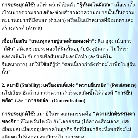
การประยุกต์ใช้:
สติทำหน้าที่เป็นตัว
"รู้ทันมโนผัสสะ"
เมื่อเราตั้ง
เป้าหมายความรวย สติจะช่วยสำรวจว่าความอยากนั้นเป็นความ
ทะยานอยากที่มืดบอด (ตัณหา) หรือเป็นเป้าหมายที่มีเมตตาและ
สร้างสรรค์ (ฉันทะ)
เชื่อมโยงกับ "ถนนทุกสายปูลาดด้วยทองคำ":
คิม อูจุง เน้นการ
"มีฝัน" สติจะช่วยประคองให้ฝันนั้นอยู่กับปัจจุบันกาล ไม่ให้เรา
หลงเพลินไปกับการเพ้อฝันจนลืมลงมือทำ (ละนันทิใน
จินตนาการ) แต่ให้ใช้สติรู้ว่า "ตอนนี้เรากำลังทำอะไรเพื่อไปสู่ฝัน
นั้น"
2. สมาธิ (Stability): เครื่องยนต์แห่ง "ความยืนหยัด" (Persistence)
นโปเลียน ฮิลล์ กล่าวว่าความสำเร็จจะเกิดขึ้นได้ต้องมี
"การยืน
หยัด"
และ
"การจดจ่อ" (Concentration)
การประยุกต์ใช้:
สมาธิในทางแก่นมรรคคือ
"ความปกติธรรมดา
ของจิต"
ที่ไม่หวั่นไหวไปกับโลกธรรม (ได้ลาภ/เสื่อมลาภ, ยศ/
เสื่อมยศ) เมื่อเจออุปสรรคในธุรกิจ จิตที่มีสมาธิจะนิ่งพอที่จะไม่
สติแตก ไม่ท้อถอยจนเลิกราไปกลางทาง