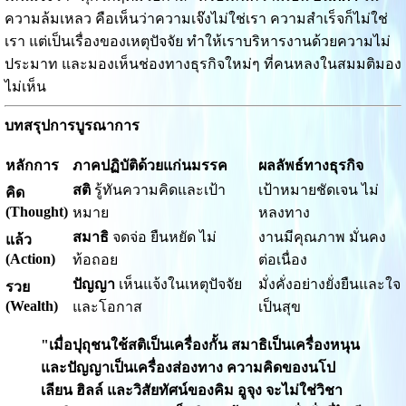
ความล้มเหลว คือเห็นว่าความเจ๊งไม่ใช่เรา ความสำเร็จก็ไม่ใช่
เรา แต่เป็นเรื่องของเหตุปัจจัย ทำให้เราบริหารงานด้วยความไม่
ประมาท และมองเห็นช่องทางธุรกิจใหม่ๆ ที่คนหลงในสมมติมอง
ไม่เห็น
บทสรุปการบูรณาการ
หลักการ
ภาคปฏิบัติด้วยแก่นมรรค
ผลลัพธ์ทางธุรกิจ
สติ
รู้ทันความคิดและเป้า
เป้าหมายชัดเจน ไม่
คิด
(Thought)
หมาย
หลงทาง
สมาธิ
จดจ่อ ยืนหยัด ไม่
งานมีคุณภาพ มั่นคง
แล้ว
(Action)
ท้อถอย
ต่อเนื่อง
ปัญญา
เห็นแจ้งในเหตุปัจจัย
มั่งคั่งอย่างยั่งยืนและใจ
รวย
(Wealth)
และโอกาส
เป็นสุข
"เมื่อปุถุชนใช้สติเป็นเครื่องกั้น สมาธิเป็นเครื่องหนุน
และปัญญาเป็นเครื่องส่องทาง ความคิดของนโป
เลียน ฮิลล์ และวิสัยทัศน์ของคิม อูจุง จะไม่ใช่วิชา