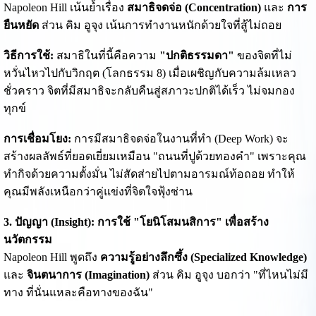
Napoleon Hill เน้นย้ำเรื่อง
สมาธิจดจ่อ (Concentration)
และ
การ
ยืนหยัด
ส่วน คิม อูจุง เน้นการทำงานหนักด้วยใจที่สู้ไม่ถอย
วิธีการใช้:
สมาธิในที่นี้คือความ
"ปกติธรรมดา"
ของจิตที่ไม่
หวั่นไหวไปกับวิกฤต (โลกธรรม 8) เมื่อเผชิญกับความล้มเหลว
ชั่วคราว จิตที่มีสมาธิจะกลับคืนสู่สภาวะปกติได้เร็ว ไม่จมกอง
ทุกข์
การเชื่อมโยง:
การมีสมาธิจดจ่อในงานที่ทำ (Deep Work) จะ
สร้างผลลัพธ์ที่ยอดเยี่ยมเหมือน "ถนนที่ปูด้วยทองคำ" เพราะคุณ
ทำกิจด้วยความตั้งมั่น ไม่สัดส่ายไปตามอารมณ์ท้อถอย ทำให้
คุณมีพลังเหนือกว่าคู่แข่งที่จิตใจฟุ้งซ่าน
3. ปัญญา (Insight): การใช้ "โยนิโสมนสิการ" เพื่อสร้าง
นวัตกรรม
Napoleon Hill พูดถึง
ความรู้อย่างลึกซึ้ง (Specialized Knowledge)
และ
จินตนาการ (Imagination)
ส่วน คิม อูจุง บอกว่า "ที่ไหนไม่มี
ทาง ที่นั่นแหละคือทางของฉัน"