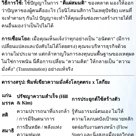
วิธีการใช้:
ใช้ปัญญาในการ
"ตีแผ่สมมติ"
ของตลาด มองให้ออก
ว่าปัญหาของผู้คนคืออะไร (โยนิโสมนสิการในเหตุปัจจัย) แทนที่
จะทำตามๆ กันไป ปัญญาจะทำให้คุณเห็นช่องทางสร้างรายได้ที่
คนอื่นมองว่าเป็นไปไม่ได้
การเชื่อมโยง:
เมื่อคุณเห็นแจ้งว่าทุกอย่างเป็น "อนัตตา" (มีการ
เปลี่ยนแปลงและบังคับไม่ได้โดยตรง) คุณจะบริหารธุรกิจด้วย
ความไม่ประมาท แต่กล้าหาญในการลงทุนบนพื้นฐานของเหตุผล
ไม่ใช่การพนัน นี่คือการเปลี่ยน "ความคิด" ให้กลายเป็น "ความ
มั่งคั่ง" (Transmutation) อย่างแท้จริง
ตารางสรุป: พิมพ์เขียวความมั่งคั่งโลกุตตระ x โลกียะ
แก่น
ปรัชญาความสำเร็จ (Hill
การประยุกต์ใช้สร้างตัว
& Kim)
มรรค
ความปรารถนาที่แรงกล้า
รู้ทันอารมณ์ตนเอง ไม่ให้
สติ
/ การมีจินตนาการ
ความโลภบดบังเป้าหมายหลัก
การยืนหยัด / พลังแห่ง
จดจ่อกับงานตรงหน้า (Flow
สมาธิ
ความทุ่มเท
State) และนิ่งสงบเมื่อเจอวิกฤต