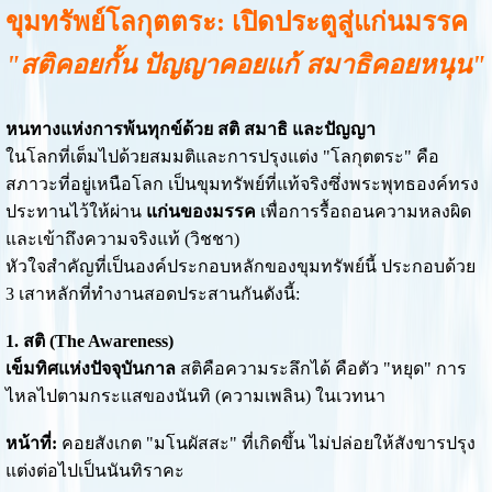
ขุมทรัพย์โลกุตตระ: เปิดประตูสู่แก่นมรรค
"สติคอยกั้น ปัญญาคอยแก้ สมาธิคอยหนุน"
หนทางแห่งการพ้นทุกข์ด้วย สติ สมาธิ และปัญญา
ในโลกที่เต็มไปด้วยสมมติและการปรุงแต่ง "โลกุตตระ" คือ
สภาวะที่อยู่เหนือโลก เป็นขุมทรัพย์ที่แท้จริงซึ่งพระพุทธองค์ทรง
ประทานไว้ให้ผ่าน
แก่นของมรรค
เพื่อการรื้อถอนความหลงผิด
และเข้าถึงความจริงแท้ (วิชชา)
หัวใจสำคัญที่เป็นองค์ประกอบหลักของขุมทรัพย์นี้ ประกอบด้วย
3 เสาหลักที่ทำงานสอดประสานกันดังนี้:
1. สติ (The Awareness)
เข็มทิศแห่งปัจจุบันกาล
สติคือความระลึกได้ คือตัว "หยุด" การ
ไหลไปตามกระแสของนันทิ (ความเพลิน) ในเวทนา
หน้าที่:
คอยสังเกต "มโนผัสสะ" ที่เกิดขึ้น ไม่ปล่อยให้สังขารปรุง
แต่งต่อไปเป็นนันทิราคะ