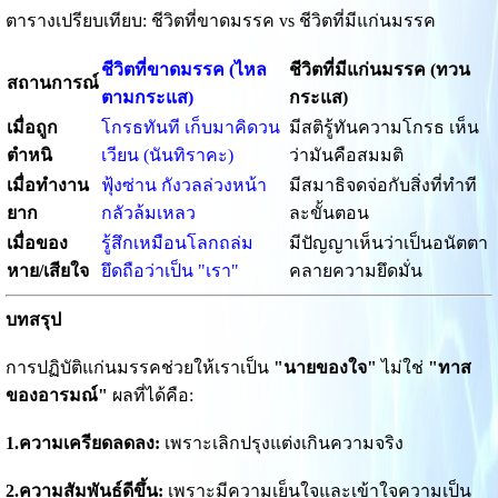
ตารางเปรียบเทียบ: ชีวิตที่ขาดมรรค vs ชีวิตที่มีแก่นมรรค
ชีวิตที่ขาดมรรค (ไหล
ชีวิตที่มีแก่นมรรค (ทวน
สถานการณ์
ตามกระแส)
กระแส)
เมื่อถูก
โกรธทันที เก็บมาคิดวน
มีสติรู้ทันความโกรธ เห็น
ตำหนิ
เวียน (นันทิราคะ)
ว่ามันคือสมมติ
เมื่อทำงาน
ฟุ้งซ่าน กังวลล่วงหน้า
มีสมาธิจดจ่อกับสิ่งที่ทำที
ยาก
กลัวล้มเหลว
ละขั้นตอน
เมื่อของ
รู้สึกเหมือนโลกถล่ม
มีปัญญาเห็นว่าเป็นอนัตตา
หาย/เสียใจ
ยึดถือว่าเป็น "เรา"
คลายความยึดมั่น
บทสรุป
การปฏิบัติแก่นมรรคช่วยให้เราเป็น
"นายของใจ"
ไม่ใช่
"ทาส
ของอารมณ์"
ผลที่ได้คือ:
1.ความเครียดลดลง:
เพราะเลิกปรุงแต่งเกินความจริง
2.ความสัมพันธ์ดีขึ้น:
เพราะมีความเย็นใจและเข้าใจความเป็น