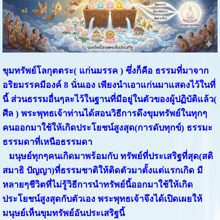
ขุมทรัพย์โลกุตตระ( แก่นมรรค ) ซึ่งก็คือ ธรรมที่มาจาก
อริยมรรคมีองค์ 8 นั่นเอง เพียงนำเอาแก่นมาแสดงไว้ในที่
นี้ ส่วนธรรมอื่นๆละไว้ในฐานที่มีอยู่ในตัวของผู้ปฏิบัติแล้ว(
ศีล ) พระพุทธเจ้าท่านได้สอนวิธีการดึงขุมทรัพย์ในทุกๆ
คนออกมาใช้ให้เกิดประโยชน์สูงสุด(การดับทุกข์) ธรรมะ
ธรรมดาที่เหนือธรรมดา
มนุษย์ทุกๆคนเกิดมาพร้อมกับ ทรัพย์ที่ประเสริฐที่สุด(สติ
สมาธิ ปัญญา)ที่ธรรมชาติให้ติดตัวมาตั้งแต่แรกเกิด มี
หลายๆชีวิตที่ไม่รู้วิธีการนำทรัพย์นี้ออกมาใช้ให้เกิด
ประโยชน์สูงสุดกับตัวเอง พระพุทธเจ้าจึงได้เปิดเผยให้
มนุษย์เห็นขุมทรัพย์อันประเสริฐนี้