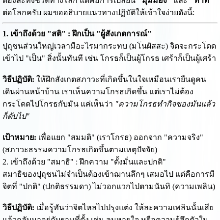
ต้องละทิ้งชีวิตทางโลก แต่คือการเปลี่ยน
"มุมมอง"
และ
"ท่าที"
ต่อโลกครับ ผมขออธิบายแนวทางปฏิบัติให้เข้าใจง่ายดังนี้:
1. เข้าถึงด้วย "สติ" : ฝึกเป็น "ผู้สังเกตการณ์"
ปุถุชนส่วนใหญ่เวลามีอะไรมากระทบ (มโนผัสสะ) จิตจะกระโดด
เข้าไป "เป็น" สิ่งนั้นทันที เช่น โกรธก็เป็นผู้โกรธ เศร้าก็เป็นผู้เศร้า
วิธีปฏิบัติ:
ให้ฝึกสังเกตสภาวะที่เกิดขึ้นในใจเหมือนเรายืนดูคน
เดินผ่านหน้าบ้าน เราเห็นความโกรธเกิดขึ้น แต่เราไม่ต้อง
กระโดดไปโกรธกับมัน แค่เห็นว่า
"ความโกรธทำกิจของมันแล้ว
ก็ดับไป"
เป้าหมาย:
เพื่อแยก "สมมติ" (เราโกรธ) ออกจาก "ความจริง"
(สภาวะธรรมความโกรธเกิดขึ้นตามเหตุปัจจัย)
2. เข้าถึงด้วย "สมาธิ" : ฝึกความ "ตั้งมั่นและปกติ"
สมาธิของปุถุชนไม่จำเป็นต้องเข้าฌานลึกๆ เสมอไป แต่คือการมี
จิตที่ "ปกติ" (ปกติธรรมดา) ไม่วอกแวกไปตามนันทิ (ความเพลิน)
วิธีปฏิบัติ:
เมื่อรู้ทันว่าจิตไหลไปปรุงแต่ง ให้ละความเพลินนั้นเสีย
แล้วกลับมาอยู่กับฐานที่ตั้ง เช่น ลมหายใจ หรือความรู้สึกตัวใน