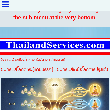
Translate into your language: Please go to
the sub-menu at the very bottom.
วิชชาและอวิชชาคืออะไร
>
ขุมทรัพย์โลกุตตระ(แก่นมรรค)
ขุมทรัพย์โลกุตตระ(แก่นมรรค) : ขุมทรัพย์เหนือโลกการปรุงแต่ง