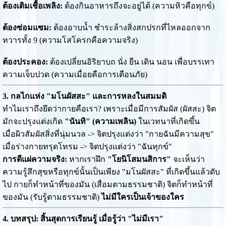
ต้องเติมเชื้อเพลิง:
ต้องกินอาหารถึงจะอยู่ได้ (ความหิวคือทุกข์)
ต้องซ่อมแซม:
ต้องอาบน้ำ ชำระล้างสิ่งสกปรกที่ไหลออกจาก
ทวารทั้ง 9 (ความโสโครกคือความจริง)
ต้องประคอง:
ต้องเปลี่ยนอิริยาบถ นั่ง ยืน เดิน นอน เพื่อบรรเทา
ความเจ็บปวด (ความเมื่อยคือการเตือนภัย)
3. กลไกแห่ง "มโนผัสสะ" และการหลงในสมมติ
ทำไมเราถึงยึดว่ากายคือเรา? เพราะเมื่อมีการสัมผัส (ผัสสะ) จิต
มักจะปรุงแต่งเกิด
"นันทิ" (ความเพลิน)
ในเวทนาที่เกิดขึ้น
เมื่อผิวสัมผัสสิ่งที่นุ่มนวล -> จิตปรุงแต่งว่า "กายฉันมีความสุข"
เมื่อร่างกายทรุดโทรม -> จิตปรุงแต่งว่า "ฉันทุกข์"
การตีแผ่ความจริง:
หากเราฝึก
"โยนิโสมนสิการ"
จะเห็นว่า
ความรู้สึกสุขหรือทุกข์นั้นเป็นเพียง "มโนผัสสะ" ที่เกิดขึ้นแล้วดับ
ไป กายก็ทำหน้าที่ของมัน (เสื่อมตามธรรมชาติ) จิตก็ทำหน้าที่
ของมัน (รับรู้ตามธรรมชาติ)
ไม่มีใครเป็นเจ้าของใคร
4. บทสรุป: สิ้นสุดการเรียนรู้ เมื่อรู้ว่า "ไม่มีเรา"