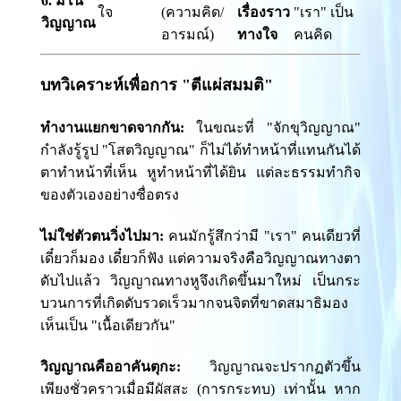
6. มโน
ใจ
(ความคิด/
เรื่องราว
"เรา" เป็น
วิญญาณ
อารมณ์)
ทางใจ
คนคิด
บทวิเคราะห์เพื่อการ "ตีแผ่สมมติ"
ทำงานแยกขาดจากกัน:
ในขณะที่ "จักขุวิญญาณ"
กำลังรู้รูป "โสตวิญญาณ" ก็ไม่ได้ทำหน้าที่แทนกันได้
ตาทำหน้าที่เห็น หูทำหน้าที่ได้ยิน แต่ละธรรมทำกิจ
ของตัวเองอย่างซื่อตรง
ไม่ใช่ตัวตนวิ่งไปมา:
คนมักรู้สึกว่ามี "เรา" คนเดียวที่
เดี๋ยวก็มอง เดี๋ยวก็ฟัง แต่ความจริงคือวิญญาณทางตา
ดับไปแล้ว วิญญาณทางหูจึงเกิดขึ้นมาใหม่ เป็นกระ
บวนการที่เกิดดับรวดเร็วมากจนจิตที่ขาดสมาธิมอง
เห็นเป็น "เนื้อเดียวกัน"
วิญญาณคืออาคันตุกะ:
วิญญาณจะปรากฏตัวขึ้น
เพียงชั่วคราวเมื่อมีผัสสะ (การกระทบ) เท่านั้น หาก