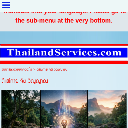
Translate into your language: Please go to
the sub-menu at the very bottom.
วิชชาและอวิชชาคืออะไร
>
ตีแผ่กาย จิต วิญญาณ
ตีแผ่กาย จิต วิญญาณ