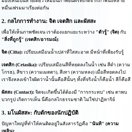
มองเห็นเป็นสายเดียว เหมือนภาพยนตร์ที่เกิดจากภาพนิ่งหลาย
หมื่นเฟรมมาเรียงต่อกัน
2. กลไกการทำงาน: จิต เจตสิก และผัสสะ
เพื่อให้เห็นภาพชัดเจน เราต้องแยกแยะระหว่าง
"ตัวรู้" (จิต)
กับ
"สิ่งที่ถูกรู้" (เจตสิก/อารมณ์)
:
จิต (Citta):
เปรียบเสมือนน้ำเปล่าที่ใสสะอาด มีหน้าที่เพียงรับรู้
เจตสิก (Cetasika):
เปรียบเสมือนสีที่หยดลงในน้ำ เช่น สีดำ (ความ
โกรธ), สีขาว (ความเมตตา), สีเทา (ความหลง) เมื่อสีหยดลงไป
เราจึงหลงเข้าใจผิดว่าน้ำนั้นคือสีนั้นๆ ทั้งที่จริงน้ำก็คือน้ำ สีก็คือสี
ผัสสะ (Contact):
จิตจะเกิดขึ้นได้ต้องมี "การกระทบ" เช่น ตาพบ
บวกรูป เกิดการเห็น นี่คือกลไกธรรมชาติ ไม่ใช่ปาฏิหาริย์
3. มโนผัสสะ: กับดักของนักปฏิบัติ
ปัญหาใหญ่ที่ทำให้คนติดอยู่ในสังสารวัฏคือ
"นันทิ" (ความ
เพลิน)
: