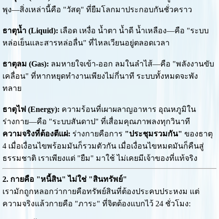
พุง—สิ่งเหล่านี้คือ "วัสดุ" ที่ยืมโลกมาประกอบกันชั่วคราว
ธาตุน้ำ (Liquid):
เลือด เหงื่อ น้ำตา น้ำดี น้ำเหลือง—คือ "ระบบ
หล่อเย็นและสารหล่อลื่น" ที่ไหลเวียนอยู่ตลอดเวลา
ธาตุลม (Gas):
ลมหายใจเข้า-ออก ลมในลำไส้—คือ "พลังงานขับ
เคลื่อน" ที่หากหยุดทำงานเพียงไม่กี่นาที ระบบทั้งหมดจะพัง
ทลาย
ธาตุไฟ (Energy):
ความร้อนที่เผาผลาญอาหาร อุณหภูมิใน
ร่างกาย—คือ "ระบบสันดาป" ที่เสื่อมคุณภาพลงทุกวินาที
ความจริงที่ต้องตีแผ่:
ร่างกายคือการ
"ประชุมรวมกัน"
ของธาตุ
4 เมื่อเงื่อนไขพร้อมมันก็รวมตัวกัน เมื่อเงื่อนไขหมดมันก็คืนสู่
ธรรมชาติ เราเพียงแต่ "ยืม" มาใช้ ไม่เคยมีเจ้าของที่แท้จริง
2. กายคือ "หนี้สิน" ไม่ใช่ "สินทรัพย์"
เรามักถูกหลอกว่ากายคือทรัพย์สินที่ต้องประคบประหงม แต่
ความจริงแล้วกายคือ "ภาระ" ที่จิตต้องแบกไว้ 24 ชั่วโมง: