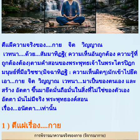
ตีแผีความจริงของ....กาย จิต วิญญาณ
เวทนา....ด้วย...สัมมาทิฏฐิ( ความเห็นอันถูกต้อง ความรู้ที่
ถูกต้องต้อง)ตามคำสอนของพระพุทธเจ้าในพระไตรปิฎก
มนุษย์ที่มีอวิชชา(มิจฉาทิฏฐิ : ความเห็นผิดๆ)มักเข้าไปยึด
เอา...กาย จิต วิญญาณ เวทนา...มาเป็นของตนเอง และ
สร้าง อัตตา ขึ้นมายึดมั่นถือมั่นในสิ่งที่ไม่ใช่ของตัวเอง
อัตตา มันไม่มีจริง พระพุทธองค์สอน
เรื่อง...อนัตตา...เท่านั้น
1 ) ตีแผ่เรื่อง....กาย