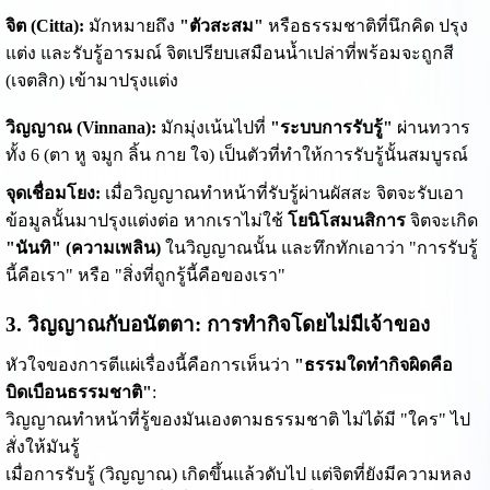
จิต (Citta):
มักหมายถึง
"ตัวสะสม"
หรือธรรมชาติที่นึกคิด ปรุง
แต่ง และรับรู้อารมณ์ จิตเปรียบเสมือนน้ำเปล่าที่พร้อมจะถูกสี
(เจตสิก) เข้ามาปรุงแต่ง
วิญญาณ (Vinnana):
มักมุ่งเน้นไปที่
"ระบบการรับรู้"
ผ่านทวาร
ทั้ง 6 (ตา หู จมูก ลิ้น กาย ใจ) เป็นตัวที่ทำให้การรับรู้นั้นสมบูรณ์
จุดเชื่อมโยง:
เมื่อวิญญาณทำหน้าที่รับรู้ผ่านผัสสะ จิตจะรับเอา
ข้อมูลนั้นมาปรุงแต่งต่อ หากเราไม่ใช้
โยนิโสมนสิการ
จิตจะเกิด
"นันทิ" (ความเพลิน)
ในวิญญาณนั้น และทึกทักเอาว่า "การรับรู้
นี้คือเรา" หรือ "สิ่งที่ถูกรู้นี้คือของเรา"
3. วิญญาณกับอนัตตา: การทำกิจโดยไม่มีเจ้าของ
หัวใจของการตีแผ่เรื่องนี้คือการเห็นว่า
"ธรรมใดทำกิจผิดคือ
บิดเบือนธรรมชาติ"
:
วิญญาณทำหน้าที่รู้ของมันเองตามธรรมชาติ ไม่ได้มี "ใคร" ไป
สั่งให้มันรู้
เมื่อการรับรู้ (วิญญาณ) เกิดขึ้นแล้วดับไป แต่จิตที่ยังมีความหลง