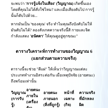
จะพบว่า
'การรู้แจ้งในเสียง' (วิญญาณ)
เกิดขึ้นเอง
โดยที่คุณไม่ได้สั่งใช่ไหม? และเมื่อเสียงดับไป การรู้
นั้นก็ดับไปด้วย...
หากมันเป็น 'ของคุณ' จริง ทำไมคุณถึงบังคับไม่ให้
มันดับไม่ได้? ลองสังเกตความจริงนี้สิ กายและจิต
กำลังแสดง
'อนัตตา'
ให้คุณดูอยู่ทุกขณะ"
ตารางวิเคราะห์การทำงานของวิญญาณ 6
(แยกส่วนตามความจริง)
ตารางนี้จะช่วย "ตีแผ่" ให้เห็นว่าวิญญาณแต่ละ
ประเภททำงานอิสระต่อกัน เมื่อเหตุปัจจัย (อายตนะ)
ถึงพร้อมเท่านั้น
อายตนะ
วิญญาณ
อายตนะ
หน้าที่
ความจริง
ภายใน
(การรับ
ภายนอก
เฉพาะ
ที่มักหลง
(เครื่อง
รู้)
(สิ่งที่ถูกรู้)
(กิจ)
ผิด
รับ)