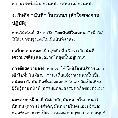
ความจริงคือน้ำก็ส่วนหนึ่ง รสหวานก็ส่วนหนึ่ง
3. กับดัก "นันทิ" ในเวทนา (หัวใจของการ
ปฏิบัติ)
ท่านได้เน้นย้ำถึงการฝึก
"ละนันทิในเวทนา"
เพื่อไม่
ให้สังขารปรุงแต่งไปเป็นนันทิราคะ:
กลไกความหลง:
เมื่อสุขเกิดขึ้น จิตจะเกิด
นันทิ
(ความเพลิน)
และอยากให้สุขนั้นอยู่นานๆ
การตีแผ่ความจริง:
หากเราใช้
โยนิโสมนสิการ
มอง
เข้าไปที่มโนผัสสะ เราจะเห็นแจ้งว่าเวทนานั้นเป็น
อนัตตา
คือมันเกิดขึ้นเองและดับไปเอง จิตเป็นเพียง
ผู้รับรู้ตามหน้าที่ (ธรรมแต่ละธรรมทำกิจของตัวเอง)
ผลของการฝึก:
เมื่อไม่สำคัญมั่นหมายในเวทนาว่า
เป็นตน (ความไม่สำคัญมั่นหมายในตนเอง) จิตย่อม
หลุดพ้นจากการเป็นทาสของความสุขและความทุกข์