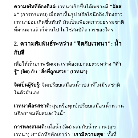
ความจริงที่ต้องตีแผ่:
เวทนาเกิดขึ้นได้เพราะมี
"ผัสส
ะ"
(การกระทบ) เมื่อตาเห็นรูป หรือใจนึกถึงเรื่องราว
เวทนาย่อมเกิดขึ้นทันที มันเป็นเพียงสภาวะธรรมชาติ
ที่ผ่านมาแล้วก็ผ่านไป ไม่ใช่สมบัติถาวรของใคร
2. ความสัมพันธ์ระหว่าง "จิตกับเวทนา": น้ำ
กับสี
เพื่อให้เห็นภาพชัดเจน เราต้องแยกแยะระหว่าง
"ตัว
รู้" (จิต)
กับ
"สิ่งที่ถูกเสวย" (เวทนา)
:
จิตเป็นผู้รับรู้:
จิตเปรียบเสมือนน้ำเปล่าที่ไม่มีรสชาติ
ในตัวมันเอง
เวทนาคือรสชาติ:
สุขหรือทุกข์เปรียบเสมือนน้ำหวาน
หรือยาขมที่ผสมลงในน้ำ
การหลงสมมติ:
เมื่อน้ำ (จิต) ผสมกับน้ำหวาน (สุข
เวทนา) เรามักทึกทักเอาว่า
"เรามีความสุข"
ทั้งที่