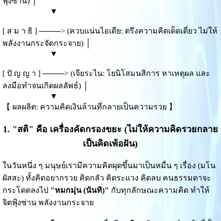
ฟุ้งซ่าน) │
▼
[ ส ม า ธิ ] ────> (ควบแน่นไอเดีย: ตรึงความคิดเด็ดเดี่ยว ไม่ให้
พลังงานกระจัดกระจาย) │
▼
[ ปั ญ ญ า ] ────> (เจียระไน: โยนิโสมนสิการ หาเหตุผล และ
ลงมือทำจนเกิดผลลัพธ์) │
▼
【 ผลผลิต: ความคิดเงินล้านที่กลายเป็นความรวย 】
1. "สติ" คือ เครื่องคัดกรองขยะ (ไม่ให้ความคิดรวยกลาย
เป็นคิดเพ้อฝัน)
ในวันหนึ่ง ๆ มนุษย์เรามีความคิดผุดขึ้นมาเป็นหมื่น ๆ เรื่อง (มโน
ผัสสะ) ทั้งคิดอยากรวย คิดกลัว คิดระแวง คิดลบ คนธรรมดาจะ
กระโดดลงไป
"หมกมุ่น (นันทิ)"
กับทุกลักษณะความคิด ทำให้
จิตฟุ้งซ่าน พลังงานกระจาย