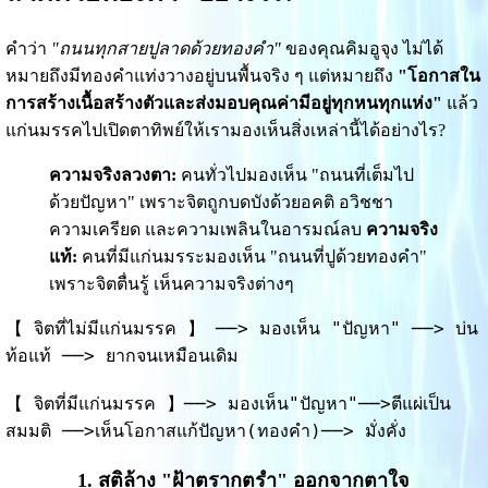
คำว่า
"ถนนทุกสายปูลาดด้วยทองคำ"
ของคุณคิมอูจุง ไม่ได้
หมายถึงมีทองคำแท่งวางอยู่บนพื้นจริง ๆ แต่หมายถึง
"โอกาสใน
การสร้างเนื้อสร้างตัวและส่งมอบคุณค่ามีอยู่ทุกหนทุกแห่ง"
แล้ว
แก่นมรรคไปเปิดตาทิพย์ให้เรามองเห็นสิ่งเหล่านี้ได้อย่างไร?
ความจริงลวงตา:
คนทั่วไปมองเห็น "ถนนที่เต็มไป
ด้วยปัญหา" เพราะจิตถูกบดบังด้วยอคติ อวิชชา
ความเครียด และความเพลินในอารมณ์ลบ
ความจริง
แท้:
คนที่มีแก่นมรระมองเห็น "ถนนที่ปูด้วยทองคำ"
เพราะจิตตื่นรู้ เห็นความจริงต่างๆ
【 จิตที่ไม่มีแก่นมรรค 】 ──> มองเห็น "ปัญหา" ──> บ่น 
ท้อแท้ ──> ยากจนเหมือนเดิม
【 จิตที่มีแก่นมรรค 】──> มองเห็น"ปัญหา"──>ตีแผ่เป็น
1. สติล้าง "ฝ้าตรากตรำ" ออกจากตาใจ