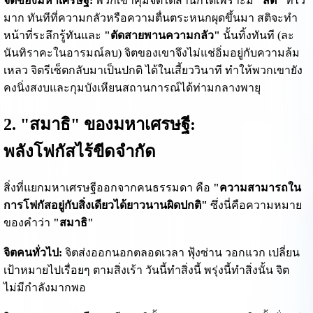
จิตของมหาเศรษฐี:
พวกเขาคุมจิตใต้สำนึกได้เพราะมี
"สติ"
ที่ไว
มาก ทันทีที่ความกลัวหรือความตื่นตระหนกผุดขึ้นมา สติจะทำ
หน้าที่ระลึกรู้ทันและ
"ตัดสายพานความกลัว"
นั้นทิ้งทันที (ละ
นันทิราคะในอารมณ์ลบ) จิตของเขาจึงไม่แช่อิ่มอยู่กับความล้ม
เหลว จิตรีเซ็ตกลับมาเป็นปกติ ได้ในเสี้ยววินาที ทำให้พวกเขายัง
คงนิ่งสงบและกุมบังเหียนสถานการณ์ได้ท่ามกลางพายุ
2. "สมาธิ" ของมหาเศรษฐี:
พลังโฟกัสไร้ขีดจำกัด
สิ่งที่แยกมหาเศรษฐีออกจากคนธรรมดา คือ
"ความสามารถใน
การโฟกัสอยู่กับสิ่งเดียวได้ยาวนานผิดปกติ"
ซึ่งนี่คือความหมาย
ของคำว่า
"สมาธิ"
จิตคนทั่วไป:
จิตส่งออกนอกตลอดเวลา ฟุ้งซ่าน วอกแวก เปลี่ยน
เป้าหมายไปเรื่อยๆ ตามสิ่งเร้า วันนี้ทำสิ่งนี้ พรุ่งนี้ทำสิ่งนั้น จิต
ไม่มีกำลังมากพอ