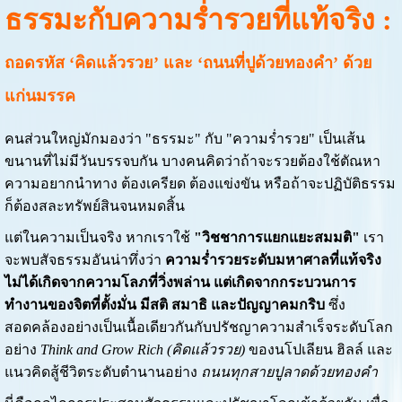
ธรรมะกับความร่ำรวยที่แท้จริง :
ถอดรหัส ‘คิดแล้วรวย’ และ ‘ถนนที่ปูด้วยทองคำ’ ด้วย
แก่นมรรค
คนส่วนใหญ่มักมองว่า "ธรรมะ" กับ "ความร่ำรวย" เป็นเส้น
ขนานที่ไม่มีวันบรรจบกัน บางคนคิดว่าถ้าจะรวยต้องใช้ตัณหา
ความอยากนำทาง ต้องเครียด ต้องแข่งขัน หรือถ้าจะปฏิบัติธรรม
ก็ต้องสละทรัพย์สินจนหมดสิ้น
แต่ในความเป็นจริง หากเราใช้
"วิชชาการแยกแยะสมมติ"
เรา
จะพบสัจธรรมอันน่าทึ่งว่า
ความร่ำรวยระดับมหาศาลที่แท้จริง
ไม่ได้เกิดจากความโลภที่วิ่งพล่าน แต่เกิดจากกระบวนการ
ทำงานของจิตที่ตั้งมั่น มีสติ สมาธิ และปัญญาคมกริบ
ซึ่ง
สอดคล้องอย่างเป็นเนื้อเดียวกันกับปรัชญาความสำเร็จระดับโลก
อย่าง
Think and Grow Rich (คิดแล้วรวย)
ของนโปเลียน ฮิลล์ และ
แนวคิดสู้ชีวิตระดับตำนานอย่าง
ถนนทุกสายปูลาดด้วยทองคำ