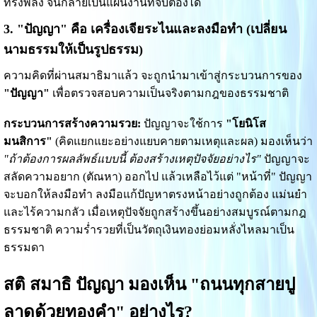
ทรงพลัง จนกลายเป็นแผนงานที่จับต้องได้
3. "ปัญญา" คือ เครื่องเจียระไนและลงมือทำ (เปลี่ยน
นามธรรมให้เป็นรูปธรรม)
ความคิดที่ผ่านสมาธิมาแล้ว จะถูกนำมาเข้าสู่กระบวนการของ
"ปัญญา"
เพื่อตรวจสอบความเป็นจริงตามกฎของธรรมชาติ
กระบวนการสร้างความรวย:
ปัญญาจะใช้การ
"โยนิโส
มนสิการ"
(คิดแยกแยะอย่างแยบคายตามเหตุและผล) มองเห็นว่า
"ถ้าต้องการผลลัพธ์แบบนี้ ต้องสร้างเหตุปัจจัยอย่างไร"
ปัญญาจะ
สลัดความอยาก (ตัณหา) ออกไป แล้วเหลือไว้แต่ "หน้าที่" ปัญญา
จะบอกให้ลงมือทำ ลงมือแก้ปัญหาตรงหน้าอย่างถูกต้อง แม่นยำ
และไร้ความกลัว เมื่อเหตุปัจจัยถูกสร้างขึ้นอย่างสมบูรณ์ตามกฎ
ธรรมชาติ ความร่ำรวยที่เป็นวัตถุเงินทองย่อมหลั่งไหลมาเป็น
ธรรมดา
สติ สมาธิ ปัญญา มองเห็น "ถนนทุกสายปู
ลาดด้วยทองคำ" อย่างไร?