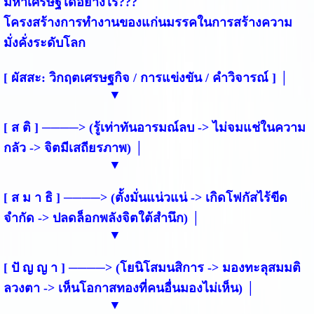
มหาเศรษฐีได้อย่างไร???
โครงสร้างการทำงานของแก่นมรรคในการสร้างความ
มั่งคั่งระดับโลก
[ ผัสสะ: วิกฤตเศรษฐกิจ / การแข่งขัน / คำวิจารณ์ ] │
▼
[ ส ติ ] ────> (รู้เท่าทันอารมณ์ลบ -> ไม่จมแช่ในความ
กลัว -> จิตมีเสถียรภาพ) │
▼
[ ส ม า ธิ ] ────> (ตั้งมั่นแน่วแน่ -> เกิดโฟกัสไร้ขีด
จำกัด -> ปลดล็อกพลังจิตใต้สำนึก) │
▼
[ ปั ญ ญ า ] ────> (โยนิโสมนสิการ -> มองทะลุสมมติ
ลวงตา -> เห็นโอกาสทองที่คนอื่นมองไม่เห็น) │
▼