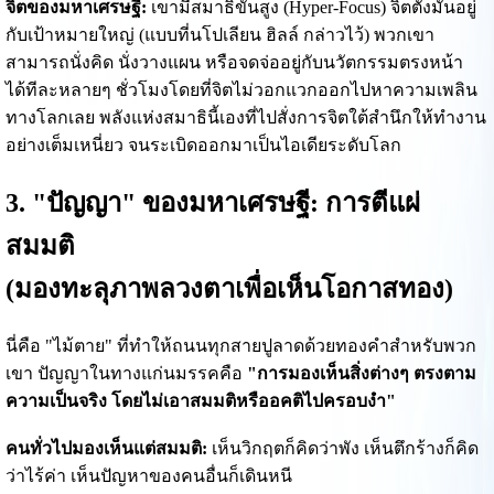
จิตของมหาเศรษฐี:
เขามีสมาธิขั้นสูง (Hyper-Focus) จิตตั้งมั่นอยู่
กับเป้าหมายใหญ่ (แบบที่นโปเลียน ฮิลล์ กล่าวไว้) พวกเขา
สามารถนั่งคิด นั่งวางแผน หรือจดจ่ออยู่กับนวัตกรรมตรงหน้า
ได้ทีละหลายๆ ชั่วโมงโดยที่จิตไม่วอกแวกออกไปหาความเพลิน
ทางโลกเลย พลังแห่งสมาธินี้เองที่ไปสั่งการจิตใต้สำนึกให้ทำงาน
อย่างเต็มเหนี่ยว จนระเบิดออกมาเป็นไอเดียระดับโลก
3. "ปัญญา" ของมหาเศรษฐี: การตีแผ่
สมมติ
(มองทะลุภาพลวงตาเพื่อเห็นโอกาสทอง)
นี่คือ "ไม้ตาย" ที่ทำให้ถนนทุกสายปูลาดด้วยทองคำสำหรับพวก
เขา ปัญญาในทางแก่นมรรคคือ
"การมองเห็นสิ่งต่างๆ ตรงตาม
ความเป็นจริง โดยไม่เอาสมมติหรืออคติไปครอบงำ"
คนทั่วไปมองเห็นแต่สมมติ:
เห็นวิกฤตก็คิดว่าพัง เห็นตึกร้างก็คิด
ว่าไร้ค่า เห็นปัญหาของคนอื่นก็เดินหนี