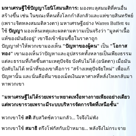
มหาเศรษฐีใช้ปัญญาโยนิโสมนสิการ:
มองทะลุสมมติที่คนอื่น
สร้างขึ้น เช่น ในขณะที่คนทั้งโลกกำลังกลัวและแห่ขายสินทรัพย์
(เพราะจิตหลงสมมติลวงตา) มหาเศรษฐีอย่าง Warren Buffett จะ
ใช้
ปัญญา
มองเห็นเหตุและผลตามความเป็นจริงว่า "มูลค่าเนื้อ
แท้ของมันยังอยู่" เขาจึงเข้าช้อนซื้อในราคาถูก
ปัญญาทำให้พวกเขามองเห็น
"ปัญหาของผู้คน"
เป็น
"โอกาส
ทอง"
เขามองเห็นว่าปัญหาและอุปสรรคทั้งหลายเป็นเพียงธรรม
แต่ละธรรมที่เกิดขึ้นตามเหตุปัจจัย บังคับไม่ได้ (อนัตตา) เมื่อมัน
บังคับไม่ได้ หน้าที่ของเขาคือการ "สร้างเหตุปัจจัยใหม่" เพื่อแก้
ปัญหานั้น และนั่นคือที่มาของเม็ดเงินมหาศาลที่หลั่งไหลกลับมา
หาพวกเขา
"มหาเศรษฐีไม่ได้รวยเพราะหยาดเหงื่อทางกายเพียงอย่างเดียว
แต่พวกเขารวยเพราะมีระบบบริหารจัดการจิตที่เหนือชั้น"
พวกเขาใช้
สติ
สับสวิตช์ความกลัว... ใจจึงไม่พัง
พวกเขาใช้
สมาธิ
ตรึงโฟกัสกับเป้าหมาย... พลังจึงไม่กระจาย