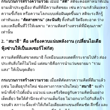
กระบวนการสร้างความรวย:
เมื่อมี
"สติ"
สติจะคอยทำหน้าที่เป็น
ยามเฝ้าประตูเมือง ทันทีที่มีความคิดขยะ เช่น ความกลัวล้มเหลว
ความขี้เกียจ หรือความโลภแบบเพ้อฝันผุดขึ้นมา สติจะระลึกรู้
เท่าทันและ
"ตัดสายพาน" (ละนันทิ)
ทิ้งทันที จิตจึงสะอาด ว่าง
และเหลือพื้นที่ไว้ให้เฉพาะ "ความคิดสร้างสรรค์ที่มีคุณภาพ"
เท่านั้น
2. "สมาธิ" คือ เครื่องควบแน่นพลังงาน (เปลี่ยนไอเดีย
ฟุ้งซ่านให้เป็นเลเซอร์โฟกัส)
ความคิดที่ดีแต่ขาดสมาธิ ก็เหมือนแสงแดดที่กระจายไปทั่ว ส่อง
ประทับสิ่งใดก็ไม่ไหม้ แต่สมาธิคือการนำแว่นขยายมา "รวม
แสง" ให้เป็นจุดเดียว
กระบวนการสร้างความรวย:
เมื่อสติคัดสรรความคิดที่ดีมาแล้ว
(เช่น ไอเดียธุรกิจใหม่ ช่องทางการหาเงินใหม่)
"สมาธิ"
จะทำ
หน้าที่เข้าไปตั้งมั่น แน่วแน่ และตรึงจิตอยู่กับความคิดนั้นอย่าง
เด็ดเดี่ยว จิตใต้สำนึกจะทำงานเต็มร้อย ไม่วอกแวกไปกับสิ่งเร้า
รอบตัว สภาวะนี้จะทำให้เกิดไอเดียแตกแขนงที่คมชัด ลึกซึ้ง และ