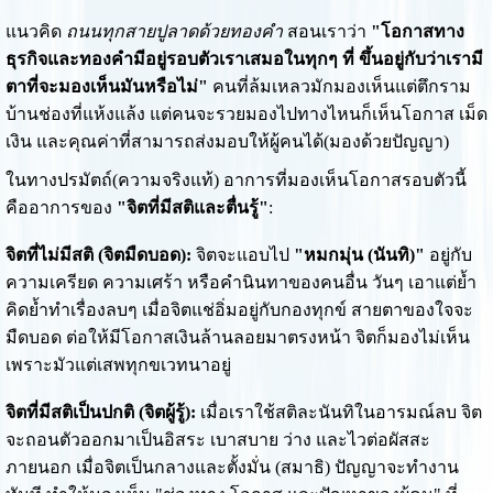
แนวคิด
ถนนทุกสายปูลาดด้วยทองคำ
สอนเราว่า
"โอกาสทาง
ธุรกิจและทองคำมีอยู่รอบตัวเราเสมอในทุกๆ ที่ ขึ้นอยู่กับว่าเรามี
ตาที่จะมองเห็นมันหรือไม่"
คนที่ล้มเหลวมักมองเห็นแต่ตึกราม
บ้านช่องที่แห้งแล้ง แต่คนจะรวยมองไปทางไหนก็เห็นโอกาส เม็ด
เงิน และคุณค่าที่สามารถส่งมอบให้ผู้คนได้(มองด้วยปัญญา)
ในทางปรมัตถ์(ความจริงแท้) อาการที่มองเห็นโอกาสรอบตัวนี้
คืออาการของ
"จิตที่มีสติและตื่นรู้"
:
จิตที่ไม่มีสติ (จิตมืดบอด):
จิตจะแอบไป
"หมกมุ่น (นันทิ)"
อยู่กับ
ความเครียด ความเศร้า หรือคำนินทาของคนอื่น วันๆ เอาแต่ย้ำ
คิดย้ำทำเรื่องลบๆ เมื่อจิตแช่อิ่มอยู่กับกองทุกข์ สายตาของใจจะ
มืดบอด ต่อให้มีโอกาสเงินล้านลอยมาตรงหน้า จิตก็มองไม่เห็น
เพราะมัวแต่เสพทุกขเวทนาอยู่
จิตที่มีสติเป็นปกติ (จิตผู้รู้):
เมื่อเราใช้สติละนันทิในอารมณ์ลบ จิต
จะถอนตัวออกมาเป็นอิสระ เบาสบาย ว่าง และไวต่อผัสสะ
ภายนอก เมื่อจิตเป็นกลางและตั้งมั่น (สมาธิ) ปัญญาจะทำงาน