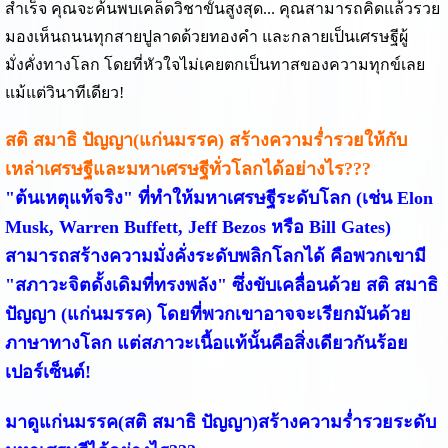
สำเร็จ คุณจะค้นพบเคล็ดวิชาขั้นสูงสุด... คุณสามารถคิดแล้วรวย
มองเห็นถนนทุกสายปูลาดด้วยทองคำ และกลายเป็นเศรษฐีผู้
มั่งคั่งทางโลก โดยที่หัวใจไม่เคยตกเป็นทาสของความทุกข์เลย
แม้แต่วินาทีเดียว!
สติ สมาธิ ปัญญา(แก่นมรรค) สร้างความร่ำรวยให้กับ
เหล่าเศรษฐีและมหาเศรษฐีทั่วโลกได้อย่างไร???
"ต้นเหตุแท้จริง"
ที่ทำให้มหาเศรษฐีระดับโลก (เช่น Elon
Musk, Warren Buffett, Jeff Bezos หรือ Bill Gates)
สามารถสร้างความมั่งคั่งระดับพลิกโลกได้ คือพวกเขามี
"สภาวะจิตดั้งเดิมที่ทรงพลัง"
ซึ่งขับเคลื่อนด้วย
สติ สมาธิ
ปัญญา (แก่นมรรค)
โดยที่พวกเขาอาจจะเรียกมันด้วย
ภาษาทางโลก แต่สภาวะเนื้อแท้นั้นคือสิ่งเดียวกันร้อย
เปอร์เซ็นต์!
มาดูแก่นมรรค(สติ สมาธิ ปัญญา)สร้างความร่ำรวยระดับ