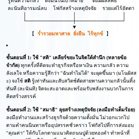
  รู้ทันความกลัว  ตั้งมั่นในเป้าหมาย   ตีแผ่ผลลัพธ์

  ละนันทิอารมณ์ลบ  โฟกัสสร้างเหตุปัจจัย  รวยแต่ไร้อัตตา

       │               │               │

       └───────────────┼───────────────┘

                       ▼

         【 
ร่ำรวยมหาศาล ยั่งยืน ไร้ทุกข์
ขั้นตอนที่ 1: ใช้ "สติ" เคลียร์ขยะในจิตใต้สำนึก (ทลายข้อ
จำกัด)
ทุกครั้งที่คิดจะทำธุรกิจหรือหาเงิน ความกลัว ความ
ลังเลใจ หรือความรู้สึกว่า "ฉันทำไม่ได้" จะผุดขึ้นมา (มโนผัสส
ะ) จงใช้
สติ
รู้เท่าทันและสับสวิตช์ตัดสายพานความกลัวนั้นทิ้ง
ทันที (ละนันทิ) จิตจะสะอาดและพร้อมรับพลังงานบวกในการ
คิดสร้างสรรค์
ขั้นตอนที่ 2: ใช้ "สมาธิ" ลุยสร้างเหตุปัจจัย (ลงมือทำเต็มร้อย)
ลงมือทำงานและสร้างธุรกิจด้วยความตั้งมั่น ไม่วอกแวกไป
ตามคำคนนินทาหรืออุปสรรคชั่วคราว โฟกัสไปที่การส่งมอบ
"คุณค่า" ให้กับโลกตามแนวคิดถนนปูด้วยทองคำ ทำหน้าที่