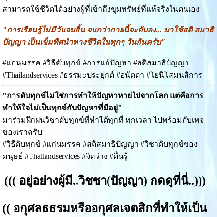
สามารถใช้ชีวิตได้อย่างผู้ที่เข้าถึงขุมทรัพย์ที่แท้จริงในตนเอง
"การเรียนรู้ไม่มีวันจบสิ้น จนกว่ากายนี้จะดับลง... มาใช้สติ สมาธิ
ปัญญา เป็นเข็มทิศนำทางชีวิตในทุกๆ วันกันครับ"
#แก่นมรรค #วิธีดับทุกข์ #การแก้ปัญหา #สติสมาธิปัญญา
#Thailandservices #ธรรมะประยุกต์ #อนัตตา #โยนิโสมนสิการ
"การดับทุกข์ไม่ใช่การทำให้ปัญหาหายไปจากโลก แต่คือการ
ทำให้ใจไม่เป็นทุกข์กับปัญหาที่มีอยู่"
มาร่วมฝึกฝนวิชาดับทุกข์ที่ทำได้ทุกที่ ทุกเวลา ไปพร้อมกับเพจ
ของเราครับ
#วิธีดับทุกข์ #แก่นมรรค #สติสมาธิปัญญา #วิชาดับทุกข์ของ
มนุษย์ #Thailandservices #จิตว่าง #ตื่นรู้
(((
อยู่อย่างผู้มี..วิชชา(ปัญญา) กดดูที่นี่.
.)))
((
อกุศลธธรมหรืออกุศลเจตสิกที่ทำให้เป็น