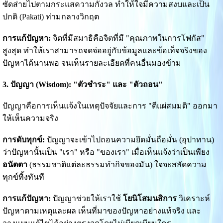
ซัดส่ายไปตามกระแสความกังวล ทำให้ใจมีความสงบและเป็น
ปกติ (Pakati) ท่ามกลางวิกฤต
การแก้ปัญหา:
จิตที่มีสมาธิคือจิตที่มี "คุณภาพในการโฟกัส"
สูงสุด ทำให้เราสามารถจดจ่ออยู่กับข้อมูลและข้อเท็จจริงของ
ปัญหาได้นานพอ จนเห็นรายละเอียดที่คนอื่นมองข้าม
3. ปัญญา (Wisdom): "ตัวชำระ" และ "ตัวถอน"
ปัญญาคือการเห็นแจ้งในเหตุปัจจัยและการ "ตีแผ่สมมติ" ออกมา
ให้เห็นความจริง
การดับทุกข์:
ปัญญาจะเข้าไปถอนความยึดมั่นถือมั่น (อุปาทาน)
ว่าปัญหานั้นเป็น "เรา" หรือ "ของเรา" เมื่อเห็นแจ้งว่าเป็นเพียง
อนัตตา
(ธรรมชาติแต่ละธรรมทำกิจของมัน) ใจจะสลัดความ
ทุกข์ทิ้งทันที
การแก้ปัญหา:
ปัญญาช่วยให้เราใช้
โยนิโสมนสิการ
วิเคราะห์
ปัญหาตามเหตุและผล เห็นที่มาของปัญหาอย่างแท้จริง และ