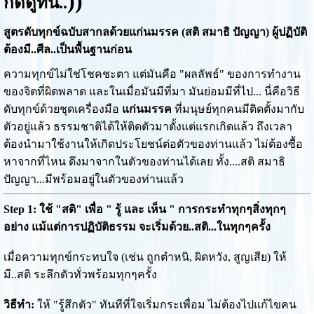
))
กดดูที่นี่..
สูตรดับทุกข์ฉบับสากลด้วยแก่นมรรค (สติ สมาธิ ปัญญา) ผู้ปฏิบัติ
ต้องมี..ศีล..เป็นพื้นฐานก่อน
ความทุกข์ไม่ใช่โชคชะตา แต่มันคือ "ผลลัพธ์" ของการทำงาน
ของจิตที่ผิดพลาด และในเมื่อมันมีที่มา มันย่อมมีที่ไป... นี่คือวิธี
ดับทุกข์ด้วยชุดเครื่องมือ
แก่นมรรค
ที่มนุษย์ทุกคนมีติดตั้งมากับ
ตัวอยู่แล้ว ธรรมชาติได้ให้ติดตัวมาตั้งแต่แรกเกิดแล้ว ถึงเวลา
ต้องนำมาใช้งานให้เกิดประโยชน์ต่อตัวของท่านแล้ว ไม่ต้องซื้อ
หาจากที่ไหน ดึงมาจากในตัวของท่านได้เลย ทั้ง....สติ สมาธิ
ปัญญา...มีพร้อมอยู่ในตัวของท่านแล้ว
Step 1: ใช้ "สติ" เพื่อ " รู้ และ เห็น " การกระทำทุกๆสิ่งทุกๆ
อย่าง แม้แต่การปฏิบัติธรรม จะเริ่มด้วย..สติ...ในทุกๆครั้ง
เมื่อความทุกข์กระทบใจ (เช่น ถูกตำหนิ, ผิดหวัง, สูญเสีย) ให้
มี..สติ ระลึกตัวทั่วพร้อมทุกๆครั้ง
วิธีทำ:
ให้ "รู้สึกตัว" ทันทีที่ใจเริ่มกระเพื่อม ไม่ต้องไปแก้ไขคน