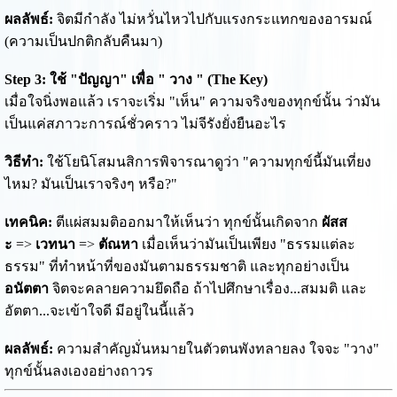
ผลลัพธ์:
จิตมีกำลัง ไม่หวั่นไหวไปกับแรงกระแทกของอารมณ์
(ความเป็นปกติกลับคืนมา)
Step 3: ใช้ "ปัญญา" เพื่อ " วาง " (The Key)
เมื่อใจนิ่งพอแล้ว เราจะเริ่ม "เห็น" ความจริงของทุกข์นั้น ว่ามัน
เป็นแค่สภาวะการณ์ชั่วคราว ไม่จีรังยั่งยืนอะไร
วิธีทำ:
ใช้โยนิโสมนสิการพิจารณาดูว่า "ความทุกข์นี้มันเที่ยง
ไหม? มันเป็นเราจริงๆ หรือ?"
เทคนิค:
ตีแผ่สมมติออกมาให้เห็นว่า ทุกข์นั้นเกิดจาก
ผัสส
ะ
=>
เวทนา
=>
ตัณหา
เมื่อเห็นว่ามันเป็นเพียง "ธรรมแต่ละ
ธรรม" ที่ทำหน้าที่ของมันตามธรรมชาติ และทุกอย่างเป็น
อนัตตา
จิตจะคลายความยึดถือ ถ้าไปศึกษาเรื่อง...สมมติ และ
อัตตา...จะเข้าใจดี มีอยู่ในนี้แล้ว
ผลลัพธ์:
ความสำคัญมั่นหมายในตัวตนพังทลายลง ใจจะ "วาง"
ทุกข์นั้นลงเองอย่างถาวร