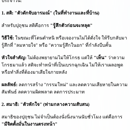
ประจำวัน:
1. สติ: "ตัวดักจับอารมณ์" (ในที่ทำงานและที่บ้าน)
สำหรับปุถุชน สติคือการ
"รู้สึกตัวก่อนจะหลุด"
วิธีใช้:
ในขณะที่โดนตำหนิ หรือเจองานไม่ได้ดั่งใจ ให้รีบกลับมา
รู้สึกที่ "ลมหายใจ" หรือ "ความรู้สึกในอก" ที่กำลังบีบคั้น
หัวใจสำคัญ:
ไม่ต้องพยายามไม่ให้โกรธ แต่ให้
"เห็น"
ว่าความ
โกรธมาแล้ว สติจะทำหน้าที่เป็นเบรกฉุกเฉิน ไม่ให้เราเผลอพูด
หรือทำสิ่งที่ต้องมาเสียใจภายหลัง
ผลลัพธ์:
ลดการสร้าง "กรรมใหม่" และลดความเสียหายในความ
สัมพันธ์ ลดความผิดพลาด ลดการประมาท
2. สมาธิ: "ตัวพักใจ" (ท่ามกลางความสับสน)
สมาธิของปุถุชน ไม่จำเป็นต้องนั่งนิ่งนานนับชั่วโมง แต่คือการ
"มีจิตตั้งมั่นในงานตรงหน้า"