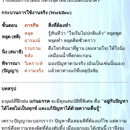
วางแผนแก้ไขได้อย่างตรงจุดโดยไม่เบียดเบียนใคร
กระบวนการใช้งานจริง (Workflow)
ขั้นตอน
ภารกิจ
สิ่งที่ต้องทำ
หยุด
รู้ทันทีว่า "ใจเริ่มไม่ปกติแล้ว" หยุดพูด
หยุด (สติ)
อารมณ์
หยุดทำ หยุดคิดชั่วคราว
รวบรวม
ดึงใจกลับมาที่ฐาน (ลมหายใจ) ให้ใจนิ่ง
นิ่ง (สมาธิ)
พลัง
เหมือนน้ำที่ตกตะกอน
พิจารณา
วิเคราะห์
มองปัญหาตามจริง (มันเป็นเช่นนั้นเอง)
(ปัญญา)
ความจริง
แล้วหาทางแก้ที่เหตุปัจจัย
บทสรุป
มนุษย์ที่ฝึกฝน
แก่นมรรค
จะมีคุณสมบัติที่พิเศษ คือ
"อยู่กับปัญหา
ได้โดยไม่เป็นทุกข์ และแก้ปัญหาได้ด้วยความตื่นรู้"
เพราะปัญญาจะบอกเราว่า ปัญหาคือสมมติที่ต้องแก้ไข แต่ความ
ทุกข์คือความหลงผิดที่ต้องดับทิ้ง เมื่อแยกแยะได้เช่นนี้ เราจึงจะ