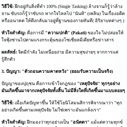
วิธีใช้:
ฝึกอยู่กับสิ่งที่ทำ 100% (Single Tasking) ล้างจานก็รู้ว่าล้าง
จาน ขับรถก็รู้ว่าขับรถ หากใจไหลไป "นันทิ" (เพลิน) ในเรื่องอดีต
หรืออนาคต ให้ดึงกลับมาอยู่ที่ฐานของกายทันที( อิริยาบทต่างๆ )
หัวใจสำคัญ:
คือการมี
"ความปกติ" (Pakati)
ของใจ ไม่ปล่อยให้
ใจฟุ้งซ่านไปตามแรงกระตุ้นของโซเชียลมีเดียหรือข่าวสาร
ผลลัพธ์:
จิตมีกำลัง ไม่เหนื่อยง่าย มีความสุขง่ายๆ จากการแค่
รู้สึกตัว
3. ปัญญา: "ตัวถอนความคาดหวัง" (ยอมรับความเป็นจริง)
ปัญญาของปุถุชน คือการเข้าใจกฎของ
"เหตุปัจจัย" ทุกๆอย่าง
มันเกิดขึ้นมาจากเหตุปัจจัยทั้งสิ้น ไม่มีสิ่งใดที่เกิดขึ้นมาแบบลอยๆ
วิธีใช้:
เมื่อเกิดปัญหาขึ้น ให้ใช้โยนิโสมนสิการพิจารณาว่า "ทุก
อย่างเกิดขึ้นตามเหตุปัจจัย ไม่ใช่เพราะมันแกล้งเรา"
หัวใจสำคัญ:
ฝึกมองว่าทุกอย่างเป็น
"อนัตตา"
แม้แต่ความทุกข์