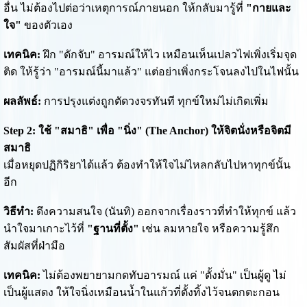
อื่น ไม่ต้องไปต่อว่าเหตุการณ์ภายนอก ให้กลับมารู้ที่
"กายและ
ใจ"
ของตัวเอง
เทคนิค:
ฝึก "ดักจับ" อารมณ์ให้ไว เหมือนเห็นเปลวไฟเพิ่งเริ่มจุด
ติด ให้รู้ว่า "อารมณ์นี้มาแล้ว" แต่อย่าเพิ่งกระโจนลงไปในไฟนั้น
ผลลัพธ์:
การปรุงแต่งถูกตัดวงจรทันที ทุกข์ใหม่ไม่เกิดเพิ่ม
Step 2: ใช้ "สมาธิ" เพื่อ "นิ่ง" (The Anchor) ให้จิตนั่งหรือจิตมี
สมาธิ
เมื่อหยุดปฏิกิริยาได้แล้ว ต้องทำให้ใจไม่ไหลกลับไปหาทุกข์นั้น
อีก
วิธีทำ:
ดึงความสนใจ (นันทิ) ออกจากเรื่องราวที่ทำให้ทุกข์ แล้ว
นำใจมาเกาะไว้ที่
"ฐานที่ตั้ง"
เช่น ลมหายใจ หรือความรู้สึก
สัมผัสที่ฝ่ามือ
เทคนิค:
ไม่ต้องพยายามกดทับอารมณ์ แค่ "ตั้งมั่น" เป็นผู้ดู ไม่
เป็นผู้แสดง ให้ใจนิ่งเหมือนน้ำในแก้วที่ตั้งทิ้งไว้จนตกตะกอน