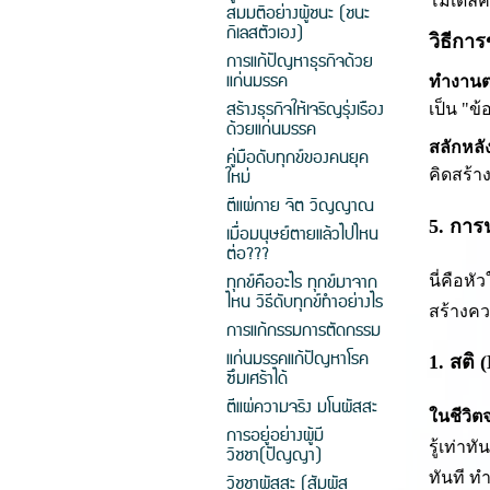
โมเดลคว
สมมติอย่างผู้ชนะ (ชนะ
กิเลสตัวเอง)
วิธีกา
การแก้ปัญหาธุรกิจด้วย
แก่นมรรค
ทำงานตา
สร้างธุรกิจให้เจริญรุ่งเรือง
เป็น "ข
ด้วยแก่นมรรค
สลักหลั
คู่มือดับทุกข์ของคนยุค
ใหม่
คิดสร้า
ตีแผ่กาย จิต วิญญาณ
5. การ
เมื่อมนุษย์ตายแล้วไปไหน
ต่อ???
ทุกข์คืออะไร ทุกข์มาจาก
นี่คือห
ไหน วิธีดับทุกข์ทำอย่างไร
สร้างคว
การแก้กรรมการตัดกรรม
แก่นมรรคแก้ปัญหาโรค
1. สติ
ซึมเศร้าได้
ตีแผ่ความจริง มโนผัสสะ
ในชีวิตจ
การอยู่อย่างผู้มี
รู้เท่า
วิชชา(ปัญญา)
ทันที ท
วิชชาผัสสะ (สัมผัส