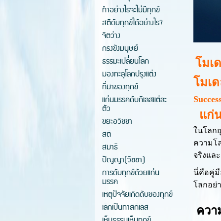
ทำอย่างไรจะไม่มีทุกข์
สติดับทุกข์ได้อย่างไร?
จิตว่าง
กรงขังมนุษย์
ธรรมะเปลี่ยนโลก
โมเด
มองทะลุโลกปรุงแต่ง
โมเดล
ที่มาของทุกข์
แก่นมรรคดับกิเลสแต่ละ
Succes
ตัว
แก่น
ขยะอวิชชา
ในโลกยุ
สติ
ความโลภ
สมาธิ
จริงและ
ปัญญา(วิชชา)
การดับทุกข์ด้วยแก่น
นี่คือคู
มรรค
โลกอย่า
เหตุปัจจัยเกิดดับของทุกข์
เลิกเป็นทาสกิเลส
ความ
เห็นธรรมเห็นทุกข์