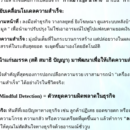
ามสำเร็จนี้คือการเปลี่ยนจาก
"การเอา Ego นำทาง"
มาเป็น
"กา
รขับเคลื่อนโมเดลความสำเร็จ:
มหน้าที่ :
ลงมือทำธุรกิจ วางกลยุทธ์ ยิงโฆษณา ดูแลระบบหลังบ้
้อมูล " เพื่อนำมาปรับปรุง ไม่ใช่เอาอารมณ์ไปฟูไปแฟลบตามยอดเงิ
งความสำเร็จ :
มุ่งมั่นเต็มที่ในกระบวนการสร้าง แต่ปล่อยวางในผลลั
งสรรค์ในระดับสุดยอด จะผุดขึ้นมาเองโดยอัตโนมัติ
นำแก่นมรรค (สติ สมาธิ ปัญญา) มาพัฒนาเพื่อให้เกิดความ
ัวใจสำคัญที่สุดของการปอกเปลือกความรวย เราสามารถนำ "เครื่องมื
ามสำเร็จ" ได้อย่างไรในชีวิตจริง:
 (Mindful Detection) = ตัวหยุดความผิดพลาดในธุรกิจ
ริง:
ทันทีที่เจอปัญหาทางธุรกิจ เช่น ลูกค้าปฏิเสธ ยอดขายตก หรือห
ทันความโกรธ ความกลัว หรือความเครียดที่ผุดขึ้นมา แล้วทำการ
"ล
ำให้คุณไม่ตัดสินใจทางธุรกิจด้วยอารมณ์ชั่ววูบ