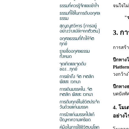
ธรรมที่ควรรู้จักและเข้าใจ
จนใจไม่
ธรรมที่ใช้ในการดับอกุศล
ธรรม
"ร
สุญญตวิหาร (การอยู่
อย่างว่างเปล่าจากตัวตน)
3. กา
อกุศลธรรมที่ทำให้จิต
ทุกข์
การสร้า
รายชื่ออกุศลธรรม
ทั้งหมด
ปีกทางโ
จุดเกิดและจุดดับ
Platfor
ของ...ทุกข์
วงกว้าง
การเข้าถึง จิต เจตสิก
ผัสสะ เวทนา
ปีกทาง
การเดินมรรคใน..จิต
เจตสิก ผัสสะ เวทนา
บดบังทั
การดับทุกข์ในชีวิตประจำ
วันด้วยแก่นมรรค
4. โมเ
การนำแก่นมรรคไปแก้
อย่างไ
ปัญหาความเครียด
คู่มือในการใช้ชีวิตบนโลก