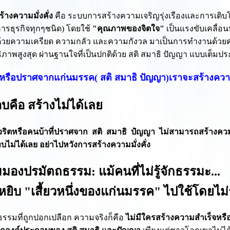
้างความมั่งคั่ง
คือ ระบบการสร้างความเจริญรุ่งเรืองและการเติบโ
ารธุรกิจทุกๆชนิด) โดยใช้
"คุณภาพของจิตใจ"
เป็นแรงขับเคลื่อน
้วยความเครียด ความกลัว และความกังวล มาเป็นการทำงานด้วยค
ิภาพสูงสุด ผ่านฐานใจที่เป็นปกติด้วย สติ สมาธิ ปัญญา แบบเต็มป
มีหรือปราศจากแก่นมรรค( สติ สมาธิ ปัญญา)เราจะสร้างความมั
บคือ สร้างไม่ได้เลย
ริตหรือคนบ้าที่ปราศจาก สติ สมาธิ ปํญญา ไม่สามารถสร้างควมมั่
บไม่ได้เลย อย่าไปหวังการสร้างความมั่งคั่ง
มองปรมัตถธรรม: แม้คนที่ไม่รู้จักธรรมะ...
หยิบ "เสี้ยวหนึ่งของแก่นมรรค" ไปใช้โดยไม่รู
ัจธรรมที่ถูกปอกเปลือก ความจริงก็คือ
ไม่มีใครสร้างความสำเร็จหรือ