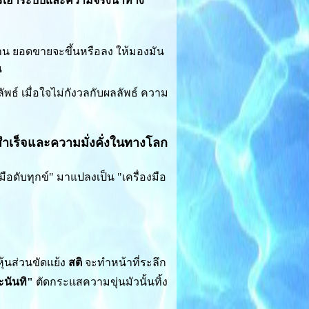
รเอาระบบและความจริงนำทาง"
าน ยอดขายจะขึ้นหรือลง ให้มองมัน
น
พธ์ เมื่อใจไม่กังวลกับผลลัพธ์ ความ
สำเร็จและความมั่งคั่งในทางโลก
อดับทุกข์" มาแปลงเป็น "เครื่องมือ
ุ้นส่วนขัดแย้ง
สติ
จะทำหน้าที่ระลึก
ะนันทิ"
ตัดกระแสความขุ่นมัวนั้นทิ้ง