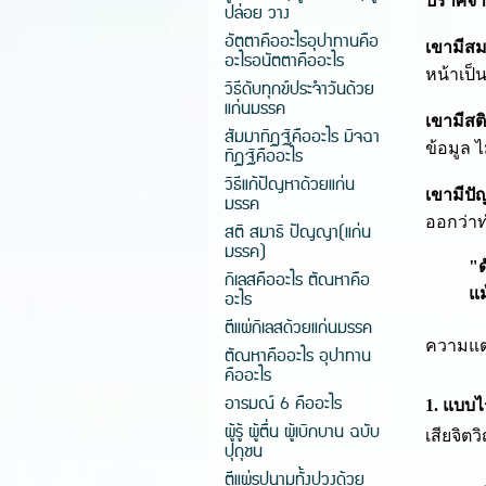
ปราศจา
ปล่อย วาง
อัตตาคืออะไรอุปาทานคือ
เขามีสม
อะไรอนัตตาคืออะไร
หน้าเป็
วิธีดับทุกข์ประจำวันด้วย
แก่นมรรค
เขามีสติ
สัมมาทิฏฐิคืออะไร มิจฉา
ข้อมูล 
ทิฏฐิคืออะไร
วิธีแก้ปัญหาด้วยแก่น
เขามีปั
มรรค
ออกว่าท
สติ สมาธิ ปัญญา(แก่น
มรรค)
"ด
กิเลสคืออะไร ตัณหาคือ
แม
อะไร
ตีแผ่กิเลสด้วยแก่นมรรค
ความแต
ตัณหาคืออะไร อุปาทาน
คืออะไร
อารมณ์ 6 คืออะไร
1. แบบไ
ผู้รู้ ผู้ตื่น ผู้เบิกบาน ฉบับ
เสียจิต
ปุถุชน
ตีแผ่รูปนามทั้งปวงด้วย