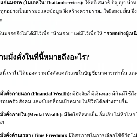
ีแก่นมรรค (โมเดลใน Thailandservices):
ใช้สติ สมาธิ ปัญญา นำทา
นทุกอย่างเป็นธรรมะและข้อมูล ยิ่งสร้างความรวย...ใจยิ่งสงบเย็น ยิ
ระ
นมรรคจึงไม่ได้มีไว้เพื่อ "ห้ามรวย" แต่มีไว้เพื่อให้
"รวยอย่างผู้เหน
ามมั่งคั่งในที่นี้หมายถึงอะไร?
นี้ เราไม่ได้มองความมั่งคั่งแค่ตัวเลขในบัญชีธนาคารเท่านั้น แต่คว
มั่งคั่งภายนอก (Financial Wealth):
มีปัจจัยสี่ มีเงินทอง มีกินมีใช้ถึง
ลครอบครัว สังคม และขับเคลื่อนเป้าหมายในชีวิตได้อย่างราบรื่น
มั่งคั่งภายใน (Mental Wealth):
มีจิตใจที่สงบเย็น อิ่มเอิบ ไม่หิวโหย
ลภ
มั่งคั่งด้านเวลา (Time Freedom):
มีอิสรภาพในการเลือกใช้ชีวิต ไม