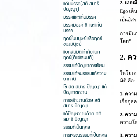
แก่นมรรค(สติ สมาธิ
2. แบบม
ปัญญา)
Ego เห็
มรรคและแก่นมรรค
เป็นอิส
มรรคมีองค์ 8 และแก่น
มรรค
การมีแก่
ทุกข์ในมนุษย์หรือทุกข์
โลก"
ของมนุษย์
แบกสมมติเท่ากับแบก
2. คว
ทุกข์(ตีแผ่สมมติ)
ธรรมแก้ปัญหาการเรียน
ธรรมแก้จนธรรมแก้ความ
ในโมเดล
ยากจน
มิติ คือ:
ใช้ สติ สมาธิ ปัญญา แก้
ปัญหาตกงาน
1. ความ
การสร้างงานด้วย สติ
เกื้อกู
สมาธิ ปัญญา
แก้ปัญหางานด้วย สติ
2. ความ
สมาธิ ปัญญา
ความโ
ธรรมที่เป็นกุศล
การเจริญธรรมที่เป็นกุศล
3. ความ