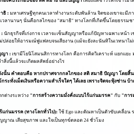
กองค์ประกอบของ สติ สมาธิ และปัญญา
เพียงแต่ชาวโลกเขาไม่ได้
าธิ :
มหาเศรษฐีทุกคนเวลาทำงานระดับพันล้าน จิตของเขาจะมีภาวะจ
นเวลานานๆ นั่นคือกลไกของ "สมาธิ" ทางโลกที่เกิดขึ้นโดยธรรมชา
 :
นักธุรกิจที่เก่งกาจ เวลาจะเซ็นสัญญาหรือแก้ปัญหาเฉพาะหน้า เ
ไม่ปล่อยให้อารมณ์ฟูแฟลบจนเสียงาน (แม้จะยังละนันทิในเวทนาไม่เ
ญญา :
เขามีโยนิโสมนสิการทางโลก คือการคิดวิเคราะห์ แยกแยะ 
ำสิ่งนี้แล้วจะเกิดผลลัพธ์อย่างไร
ังนั้น คำตอบคือ หากปราศจากกลไกของ สติ สมาธิ ปัญญา โดยสิ้นเ
้กระทั่งเม็ดเงินหรือความสำเร็จใดๆ ได้เลย เพราะจิตจะฟุ้งซ่าน บ้า
กต่างระหว่าง
"การสร้างความมั่งคั่งแบบไร้แก่นมรรค"
กับ
"การส
ร้แก่นมรรค (ทางโลกทั่วไป):
ใช้ Ego และตัณหาเป็นตัวขับเคลื่อน
วิญญาณ เสียสุขภาพ และใจเป็นทุกข์ตลอด 24 ชั่วโมง