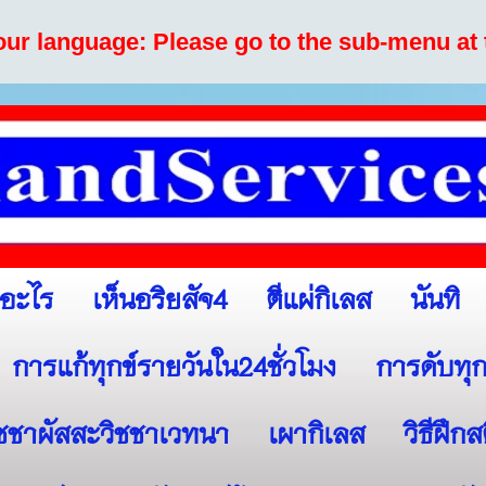
your language: Please go to the sub-menu at 
เห็นอริยสัจ4
ตีแผ่กิเลส
นันทิ
ออะไร
การแก้ทุกข์รายวันใน24ชั่วโมง
การดับทุก
ิชชาผัสสะวิชชาเวทนา
เผากิเลส
วิธีฝึก