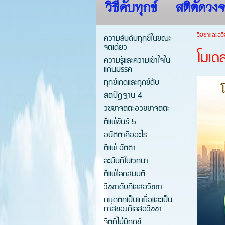
วิธีดับทุกข์
สติตัดวงจ
วิชชาและอวิ
ความลับดับทุกข์ในขณะ
จิตเดียว
โมเด
ความรู้และความเข้าใจใน
แก่นมรรค
ทุกข์เกิดและทุกข์ดับ
สติปัฏฐาน 4
วิชชาจิตตะอวิชชาจิตตะ
ตีแผ่ขันธ์ 5
อนัตตาคืออะไร
ตีแผ่ อัตตา
ละนันทิในเวทนา
ตีแผ่โลกสมมติ
วิชชาดับกิเลสอวิชชา
หยุดตกเป็นเหยื่อและเป็น
ทาสของกิเลสอวิชชา
จิตที่ไม่มีทุกข์