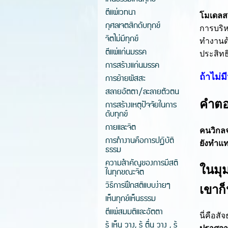
ตีแผ่เวทนา
โมเดลสร
กุศลเจตสิกดับทุกข์
การบริห
จิตไม่มีทุกข์
ทำงานด
ตีแผ่แก่นมรรค
ประสิทธ
การสร้างแก่นมรรค
ถ้าไม่
การย้ายผัสสะ
สลายอัตตา/ละลายตัวตน
คำตอ
การสร้างเหตุปัจจัยในการ
ดับทุกข์
กายและจิต
คนวิกลจ
การทำงานคือการปฏิบัติ
ยังทำแท
ธรรม
ความสำคัญของการมีสติ
ในมุม
ในทุกขณะจิต
วิธีการฝึกสติแบบง่ายๆ
เขาก็
เห็นทุกข์เห็นธรรม
ตีแผ่สมมติและอัตตา
นี่คือส
รู้ เห็น วาง, รู้ ตื่น วาง , รู้