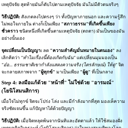
เหตุปัจจัย สุดท้ายมันก็ดับไปตามเหตุปัจจัย มันไม่มีตัวตนจริงๆ
วิธีปฏิบัติ:
สังเกตลงไปตรงๆ ว่า ทั้งปัญหาภายนอก และความรู้สึก
ไม่พอใจภายใน ต่างก็เป็นเพียง
"สภาวธรรม"ที่เกิดขึ้นเพียง
ชั่วคราว
ชนิดหนึ่งที่เกิดขึ้นตามเหตุปัจจัย (ตถตา) มันเป็นของมัน
อย่างนั้นเอง
จุดเปลี่ยนเป็นปัญญา:
ลด
"ความสำคัญมั่นหมายในตนเอง"
ลง
เลิกคิดว่า
"ทำไมเรื่องนี้ต้องเกิดกับฉัน"
แต่เปลี่ยนมุมมองเป็น
"อ๋อ... ธรรมชาติเขากำลังแสดงความจริง (ไตรลักษณ์) ให้ดู"
จิต
จะกลายสภาพจาก
"ผู้ทุกข์"
มาเป็นเพียง
"ผู้ดู"
ที่เป็นกลาง
Step 4: ลงมือแก้ด้วย "หน้าที่" ไม่ใช่ด้วย "อารมณ์"
(โยนิโสมนสิการ)
เมื่อใจไม่ทุกข์ จิตจะโปร่ง โล่ง และมีกำลังมากที่สุด มองเห็ความ
จริงชัดเจนขึ้น แก้ปัญหาได้ด้วยปัญญา
วิธีปฏิบัติ:
เมื่อจิตหลุดพ้นจากนันทิและอัตตาแล้ว ให้ใช้สมองฝั่ง
เหตุผลคิดวิเคราะห์ (โยนิโสมนสิการ) ว่าในทางสมมติของโลก