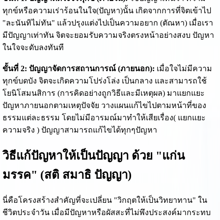
ทุกข์หรือความเร่าร้อนในใจ(ปัญหา)นั้น เกิดจากการที่จิตเข้าไป
"ละนันทิไม่ทัน" แล้วปรุงแต่งไปเป็นความอยาก (ตัณหา) เมื่อเรา
มีปัญญาเท่าทัน จิตจะยอมรับความจริงตรงหน้าอย่างสงบ ปัญหา
ในใจจะดับลงทันที
ขั้นที่ 2: ปัญญาจัดการสถานการณ์ (ภายนอก):
เมื่อใจไม่มีความ
ทุกข์บดบัง จิตจะเกิดความโปร่งโล่ง เป็นกลาง และสามารถใช้
โยนิโสมนสิการ (การคิดอย่างถูกวิธีและมีเหตุผล) มาแยกแยะ
ปัญหาภายนอกตามเหตุปัจจัย วางแผนแก้ไขไปตามหน้าที่ของ
ธรรมแต่ละธรรม โดยไม่มีอารมณ์มาทำให้เสียเรื่อง( แยกแยะ
ความจริง ) ปัญญาสามารถแก้ไขได้ทุกๆปัญหา
วิธีแก้ปัญหาให้เป็นปัญญา ด้วย "แก่น
มรรค" (สติ สมาธิ ปัญญา)
นี่คือโครงสร้างสำคัญที่จะเปลี่ยน "วิกฤตให้เป็นวิทยาทาน" ใน
ชีวิตประจำวัน เมื่อมีปัญหาหรือผัสสะที่ไม่พึงประสงค์มากระทบ