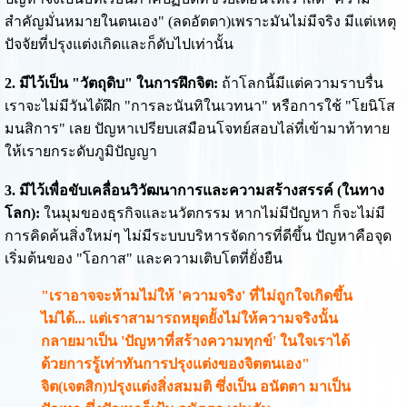
สำคัญมั่นหมายในตนเอง" (ลดอัตตา)เพราะมันไม่มีจริง มีแต่เหตุ
ปัจจัยที่ปรุงแต่งเกิดและก็ดับไปเท่านั้น
2. มีไว้เป็น "วัตถุดิบ" ในการฝึกจิต:
ถ้าโลกนี้มีแต่ความราบรื่น
เราจะไม่มีวันได้ฝึก "การละนันทิในเวทนา" หรือการใช้ "โยนิโส
มนสิการ" เลย ปัญหาเปรียบเสมือนโจทย์สอบไล่ที่เข้ามาท้าทาย
ให้เรายกระดับภูมิปัญญา
3. มีไว้เพื่อขับเคลื่อนวิวัฒนาการและความสร้างสรรค์ (ในทาง
โลก):
ในมุมของธุรกิจและนวัตกรรม หากไม่มีปัญหา ก็จะไม่มี
การคิดค้นสิ่งใหม่ๆ ไม่มีระบบบริหารจัดการที่ดีขึ้น ปัญหาคือจุด
เริ่มต้นของ "โอกาส" และความเติบโตที่ยั่งยืน
"เราอาจจะห้ามไม่ให้ 'ความจริง' ที่ไม่ถูกใจเกิดขึ้น
ไม่ได้... แต่เราสามารถหยุดยั้งไม่ให้ความจริงนั้น
กลายมาเป็น 'ปัญหาที่สร้างความทุกข์' ในใจเราได้
ด้วยการรู้เท่าทันการปรุงแต่งของจิตตนเอง"
จิต(เจตสิก)ปรุงแต่งสิ่งสมมติ ซึ่งเป็น อนัตตา มาเป็น