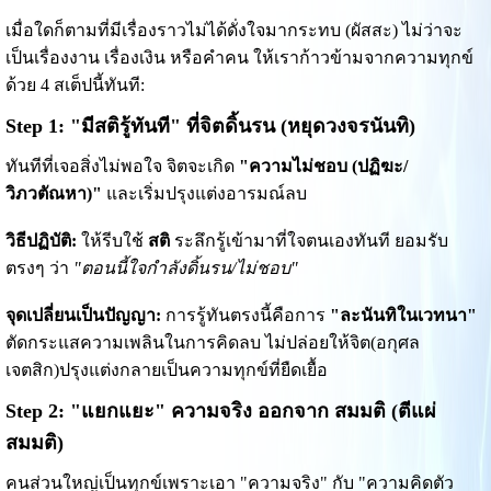
เมื่อใดก็ตามที่มีเรื่องราวไม่ได้ดั่งใจมากระทบ (ผัสสะ) ไม่ว่าจะ
เป็นเรื่องงาน เรื่องเงิน หรือคำคน ให้เราก้าวข้ามจากความทุกข์
ด้วย 4 สเต็ปนี้ทันที:
Step 1: "มีสติรู้ทันที" ที่จิตดิ้นรน (หยุดวงจรนันทิ)
ทันทีที่เจอสิ่งไม่พอใจ จิตจะเกิด
"ความไม่ชอบ (ปฏิฆะ/
วิภวตัณหา)"
และเริ่มปรุงแต่งอารมณ์ลบ
วิธีปฏิบัติ:
ให้รีบใช้
สติ
ระลึกรู้เข้ามาที่ใจตนเองทันที ยอมรับ
ตรงๆ ว่า
"ตอนนี้ใจกำลังดิ้นรน/ไม่ชอบ"
จุดเปลี่ยนเป็นปัญญา:
การรู้ทันตรงนี้คือการ
"ละนันทิในเวทนา"
ตัดกระแสความเพลินในการคิดลบ ไม่ปล่อยให้จิต(อกุศล
เจตสิก)ปรุงแต่งกลายเป็นความทุกข์ที่ยืดเยื้อ
Step 2: "แยกแยะ" ความจริง ออกจาก สมมติ (ตีแผ่
สมมติ)
คนส่วนใหญ่เป็นทุกข์เพราะเอา "ความจริง" กับ "ความคิดตัว