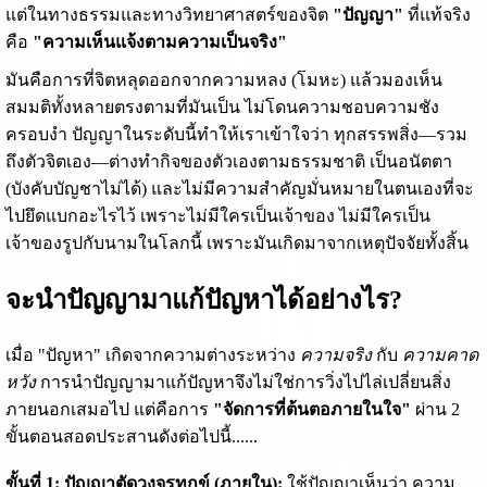
แต่ในทางธรรมและทางวิทยาศาสตร์ของจิต
"ปัญญา"
ที่แท้จริง
คือ
"ความเห็นแจ้งตามความเป็นจริง"
มันคือการที่จิตหลุดออกจากความหลง (โมหะ) แล้วมองเห็น
สมมติทั้งหลายตรงตามที่มันเป็น ไม่โดนความชอบความชัง
ครอบงำ ปัญญาในระดับนี้ทำให้เราเข้าใจว่า ทุกสรรพสิ่ง—รวม
ถึงตัวจิตเอง—ต่างทำกิจของตัวเองตามธรรมชาติ เป็นอนัตตา
(บังคับบัญชาไม่ได้) และไม่มีความสำคัญมั่นหมายในตนเองที่จะ
ไปยึดแบกอะไรไว้ เพราะไม่มีใครเป็นเจ้าของ ไม่มีใครเป็น
เจ้าของรูปกับนามในโลกนี้ เพราะมันเกิดมาจากเหตุปัจจัยทั้งสิ้น
จะนำปัญญามาแก้ปัญหาได้อย่างไร?
เมื่อ "ปัญหา" เกิดจากความต่างระหว่าง
ความจริง
กับ
ความคาด
หวัง
การนำปัญญามาแก้ปัญหาจึงไม่ใช่การวิ่งไปไล่เปลี่ยนสิ่ง
ภายนอกเสมอไป แต่คือการ
"จัดการที่ต้นตอภายในใจ"
ผ่าน 2
ขั้นตอนสอดประสานดังต่อไปนี้......
ขั้นที่ 1: ปัญญาตัดวงจรทุกข์ (ภายใน):
ใช้ปัญญาเห็นว่า ความ