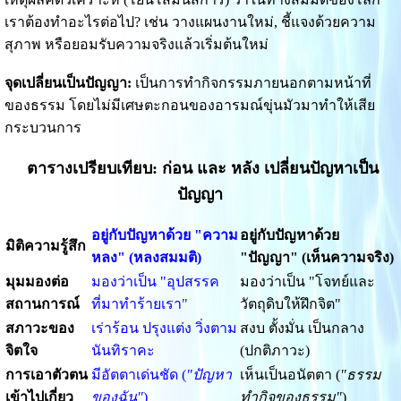
เราต้องทำอะไรต่อไป? เช่น วางแผนงานใหม่, ชี้แจงด้วยความ
สุภาพ หรือยอมรับความจริงแล้วเริ่มต้นใหม่
จุดเปลี่ยนเป็นปัญญา:
เป็นการทำกิจกรรมภายนอกตามหน้าที่
ของธรรม โดยไม่มีเศษตะกอนของอารมณ์ขุ่นมัวมาทำให้เสีย
กระบวนการ
ตารางเปรียบเทียบ: ก่อน และ หลัง เปลี่ยนปัญหาเป็น
ปัญญา
อยู่กับปัญหาด้วย "ความ
อยู่กับปัญหาด้วย
มิติความรู้สึก
หลง" (หลงสมมติ)
"ปัญญา" (เห็นความจริง)
มุมมองต่อ
มองว่าเป็น "อุปสรรค
มองว่าเป็น "โจทย์และ
สถานการณ์
ที่มาทำร้ายเรา"
วัตถุดิบให้ฝึกจิต"
สภาวะของ
เร่าร้อน ปรุงแต่ง วิ่งตาม
สงบ ตั้งมั่น เป็นกลาง
จิตใจ
นันทิราคะ
(ปกติภาวะ)
การเอาตัวตน
มีอัตตาเด่นชัด (
"ปัญหา
เห็นเป็นอนัตตา (
"ธรรม
เข้าไปเกี่ยว
ของฉัน"
)
ทำกิจของธรรม"
)