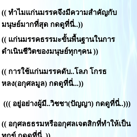
((
ทำไมแก่นมรรคจึงมีความสำคัญกับ
มนุษย์มากที่สุด กดดูที่นี่.
.))
((
แก่น
มรรคธรรมะขั้นพื้นฐานในการ
ดำเนินชีวิตของมนุษย์ทุกๆคน
))
((
การใช้แก่นมรรคดับ..โลภ โกรธ
หลง(อกุศลมูล) กดดูที่นี่...
))
(((
อยู่อย่างผู้มี..วิชชา(ปัญญา) กดดูที่นี่.
.)))
((
อกุศลธธรมหรืออกุศลเจตสิกที่ทำให้เป็น
ทุกข์ กดดูที่นี่.
.))