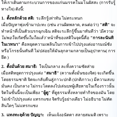
ให้เราเดินตามกระบวนการของแก่นมรรคในมโนผัสสะ (การรับรู้
ทางใจ) ดังนี้:
1. ตั้งหลักด้วย สติ:
ระลึกรู้เท่าทัน ไม่ตระหนก
เมื่อปัญหาพุ่งเข้ามาปะทะ (เช่น งานผิดพลาด, คนต่อว่า)
"สติ"
จะ
ทำหน้าที่เป็นตัวเบรกฉุกเฉิน สติจะระลึกรู้ขึ้นมาทันทีว่า
'มีความ
ไม่พอใจเกิดขึ้นในใจแล้ว'
หน้าที่ของสติในจุดนี้คือ
"การละนันทิ
ในเวทนา"
คือหยุดความเพลินในการเข้าไปปรุงแต่งอารมณ์ชัง
หรือโกรธนั้นทันที ไม่ปล่อยให้มันลุกลามกลายเป็นอุปาทาน( การ
ยึด )
2. ตั้งมั่นด้วย สมาธิ:
ใจเป็นกลาง ละทิ้งความซัดส่าย
เมื่อสติหยุดการปรุงแต่ง
"สมาธิ"
(ความตั้งมั่นของจิต) จะเกิดขึ้น
โดยธรรมชาติ จิตจะกลับคืนสู่ภาวะปกติ (ปกติภาวะ) มีความสงบ
มั่นคง เป็นกลาง ไม่กระโดดลงไปเล่นบทผู้เสียหายในเรื่องราวนั้น
จิตในขั้นนี้จะเป็นเพียง
"ผู้ดู"
ที่ดูธรรมทั้งหลายทำกิจของมัน โดย
ไม่เข้าไปปรุงแต่ง แทรกแซง จิตรับรู้อย่างเดียว ไม่อธิบาย ไม่ตัด
สินใดๆ ไม่แทรกแซง
3. แทงทะลุด้วย ปัญญา:
เห็นแจ้งอนัตตา สลายสมมติ เพราะ