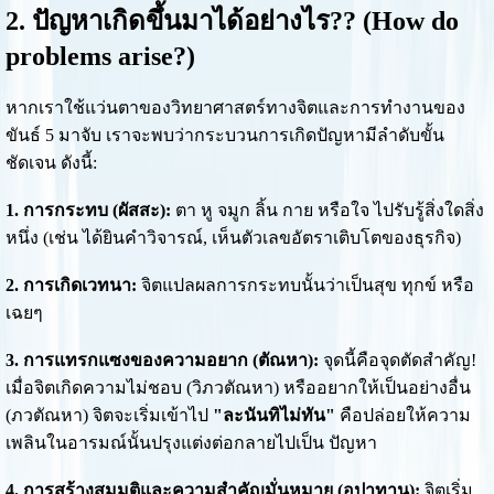
2. ปัญหาเกิดขึ้นมาได้อย่างไร?? (How do
problems arise?)
หากเราใช้แว่นตาของวิทยาศาสตร์ทางจิตและการทำงานของ
ขันธ์ 5 มาจับ เราจะพบว่ากระบวนการเกิดปัญหามีลำดับขั้น
ชัดเจน ดังนี้:
1. การกระทบ (ผัสสะ):
ตา หู จมูก ลิ้น กาย หรือใจ ไปรับรู้สิ่งใดสิ่ง
หนึ่ง (เช่น ได้ยินคำวิจารณ์, เห็นตัวเลขอัตราเติบโตของธุรกิจ)
2. การเกิดเวทนา:
จิตแปลผลการกระทบนั้นว่าเป็นสุข ทุกข์ หรือ
เฉยๆ
3. การแทรกแซงของความอยาก (ตัณหา):
จุดนี้คือจุดตัดสำคัญ!
เมื่อจิตเกิดความไม่ชอบ (วิภวตัณหา) หรืออยากให้เป็นอย่างอื่น
(ภวตัณหา) จิตจะเริ่มเข้าไป
"ละนันทิไม่ทัน"
คือปล่อยให้ความ
เพลินในอารมณ์นั้นปรุงแต่งต่อกลายไปเป็น ปัญหา
4. การสร้างสมมติและความสำคัญมั่นหมาย (อุปาทาน):
จิตเริ่ม