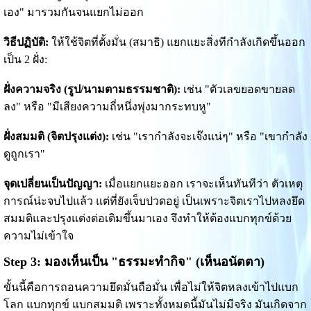
เอง" มารวมกันจนแยกไม่ออก
วิธีปฏิบัติ:
ให้ใช้จิตที่ตั้งมั่น (สมาธิ) แยกแยะสิ่งทีกำลังเกิดขึ้นออก
เป็น 2 ฝั่ง:
ฝั่งความจริง (รูป/นามตามธรรมชาติ):
เช่น "ตัวเลขยอดขายลด
ลง" หรือ "มีเสียงความถี่หนึ่งพุ่งมากระทบหู"
ฝั่งสมมติ (จิตปรุงแต่ง):
เช่น "เรากำลังจะเจ๊งแน่ๆ" หรือ "เขากำลัง
ดูถูกเรา"
จุดเปลี่ยนเป็นปัญญา:
เมื่อแยกแยะออก เราจะเห็นทันทีว่า ตัวเหตุ
การณ์น่ะจบไปแล้ว แต่ที่ยังเจ็บปวดอยู่ เป็นเพราะจิตเราไปหลงยึด
สมมติและปรุงแต่งต่อเติมขึ้นมาเอง จึงทำให้ต้องแบกทุกข์ด้วย
ความไม่เข้าใจ
Step 3: มองเห็นเป็น "ธรรมะทำกิจ" (เห็นอนัตตา)
ขั้นนี้คือการถอนความยึดมั่นถือมั่น เพื่อไม่ให้จิตหลงเข้าไปแบก
โลก แบกทุกข์ แบกสมมติ เพราะทั้งหมดนี้มันไม่มีจริง มันเกิดจาก