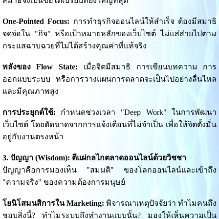
สมาธิจึงเป็นข้อได้เปรียบที่ยิ่งใหญ่ที่สุด
One-Pointed Focus:
การทำธุรกิจออนไลน์ให้สำเร็จ ต้องมีสมาธิ
จดจ่อใน "กิจ" หรือเป้าหมายหลักของเว็บไซต์ ไม่แส่ส่ายไปตาม
กระแสฉาบฉวยที่ไม่ได้สร้างคุณค่าที่แท้จริง
พลังของ Flow State:
เมื่อจิตมีสมาธิ การเขียนบทความ การ
ออกแบบระบบ หรือการวางแผนการตลาดจะเป็นไปอย่างลื่นไหล
และมีคุณภาพสูง
การประยุกต์ใช้:
กำหนดช่วงเวลา "Deep Work" ในการพัฒนา
เว็บไซต์ โดยตัดขาดจากการแจ้งเตือนที่ไม่จำเป็น เพื่อให้จิตตั้งมั่น
อยู่กับงานตรงหน้า
3. ปัญญา (Wisdom): ตีแผ่กลไกตลาดออนไลน์ด้วยวิชชา
ปัญญาคือการมองเห็น "สมมติ" ของโลกออนไลน์และเข้าถึง
"ความจริง" ของความต้องการมนุษย์
โยนิโสมนสิการใน Marketing:
พิจารณาเหตุปัจจัยว่า ทำไมคนถึง
ชอบสิ่งนี้? ทำไมระบบถึงทำงานแบบนั้น? มองให้เห็นความเป็น