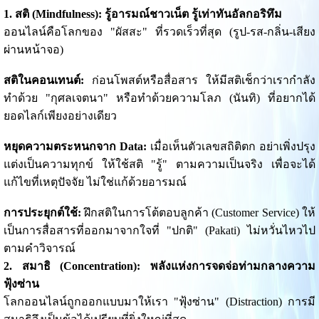
1. สติ (Mindfulness): รู้อารมณ์ชาวเน็ต รู้เท่าทันอัลกอริทึม
ออนไลน์คือโลกของ "ผัสสะ" ที่รวดเร็วที่สุด (รูป-รส-กลิ่น-เสียง
ผ่านหน้าจอ)
สติในคอนเทนต์:
ก่อนโพสต์หรือสื่อสาร ให้มีสติเช็กว่าเรากำลัง
ทำด้วย "กุศลเจตนา" หรือทำด้วยความโลภ (นันทิ) ที่อยากได้
ยอดไลก์เพียงอย่างเดียว
หยุดความตระหนกจาก Data:
เมื่อเห็นตัวเลขสถิติตก อย่าเพิ่งปรุง
แต่งเป็นความทุกข์ ให้ใช้สติ "รู้" ตามความเป็นจริง เพื่อจะได้
แก้ไขที่เหตุปัจจัย ไม่ใช่แก้ด้วยอารมณ์
การประยุกต์ใช้:
ฝึกสติในการโต้ตอบลูกค้า (Customer Service) ให้
เป็นการสื่อสารที่ออกมาจากใจที่ "ปกติ" (Pakati) ไม่หวั่นไหวไป
ตามคำวิจารณ์
2. สมาธิ (Concentration): พลังแห่งการจดจ่อท่ามกลางความ
ฟุ้งซ่าน
โลกออนไลน์ถูกออกแบบมาให้เรา "ฟุ้งซ่าน" (Distraction) การมี