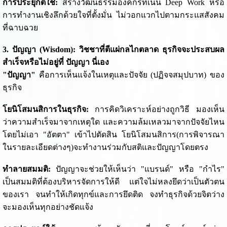
การประยุกต์ใช้:
สร้างวัฒนธรรมองค์กรที่เน้น Deep Work หรือ
การทำงานเชิงลึกด้วยใจที่ตั้งมั่น ไม่วอกแวกไปตามกระแสสังคม
ที่ฉาบฉวย
3. ปัญญา (Wisdom): วิชชาที่ตีแผ่กลไกตลาด ธุรกิจจะประสบผล
สำเร็จหรือไม่อยู่ที่ ปัญญา นี่เอง
"ปัญญา"
คือการเห็นแจ้งในเหตุและปัจจัย (ปฏิจจสมุปบาท) ของ
ธุรกิจ
โยนิโสมนสิการในธุรกิจ:
การคิดวิเคราะห์อย่างถูกวิธี มองเห็น
ว่าความสำเร็จมาจากเหตุใด และความล้มเหลวมาจากปัจจัยไหน
โดยไม่เอา "อัตตา" เข้าไปตัดสิน โยนิโสมนสิการ(การพิจารณา
ในรายละเอียดต่างๆ)จะทำงานร่วมกับสติและปัญญาโดยตรง
ทำลายสมมติ:
ปัญญาจะช่วยให้เห็นว่า "แบรนด์" หรือ "กำไร"
เป็นสมมติที่ต้องบริหารจัดการให้ดี แต่ใจไม่หลงยึดว่าเป็นตัวตน
ของเรา จนทำให้เกิดทุกข์และการยึดติด จงทำธุรกิจด้วยจิตว่าง
จะมองเห็นทุกอย่างชัดแจ้ง