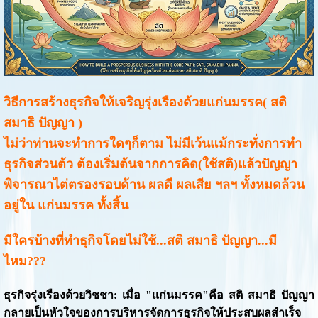
วิธีการสร้างธุรกิจให้เจริญรุ่งเรืองด้วยแก่นมรรค( สติ
สมาธิ ปัญญา )
ไม่ว่าท่านจะทำการใดๆก็ตาม ไม่มีเว้นแม้กระทั่งการทำ
ธุรกิจส่วนต้ว ต้องเริ่มต้นจากการคิด(ใช้สติ)แล้วปัญญา
พิจารณาไต่ตรองรอบด้าน ผลดี ผลเสีย ฯลฯ ทั้งหมดล้วน
อยู่ใน แก่นมรรค ทั้งสิ้น
มีใครบ้างที่ทำธุกิจโดยไม่ใช้...สติ สมาธิ ปัญญา...มี
ไหม???
ธุรกิจรุ่งเรืองด้วยวิชชา: เมื่อ "แก่นมรรค"คือ สติ สมาธิ ปัญญา
กลายเป็นหัวใจของการบริหารจัดการธุรกิจให้ประสบผลสำเร็จ