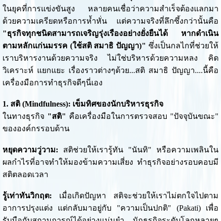
ในยุคที่การแข่งขันสูง หลายคนเชื่อว่าความสำเร็จต้องแลกมา
ด้วยความเครียดหรือการห้ำหั่น แต่ความจริงที่ลึกซึ้งกว่านั้นคือ
"ธุรกิจทุกชนิดสามารถเจริญรุ่งเรืองอย่างยั่งยืนได้ หากดำเนิน
ตามหลักแก่นมรรค (ใช้สติ สมาธิ ปัญญา)"
ซึ่งเป็นกลไกที่ช่วยให้
เราบริหารงานด้วยความจริง ไม่ใช่บริหารด้วยความหลง คิด
วิเคราะห์ แยกแยะ เรื่องราวต่างๆด้วย...สติ สมาธิ ปัญญา....นี้คือ
เครื่องมือการทำธุรกิจดีๆนี่เอง
1. สติ (Mindfulness): เข็มทิศของนักบริหารธุรกิจ
ในทางธุรกิจ
"สติ"
คือเครื่องมือในการตรวจสอบ "ปัจจุบันขณะ"
ขององค์กรรอบด้าน
หยุดความวู่วาม:
สติช่วยให้เรารู้ทัน "นันทิ" หรือความเพลินใน
ผลกำไรที่อาจทำให้มองข้ามความเสี่ยง ทำธุรกิจอย่างรอบคอบมี
สติตลอดเวลา
รู้เท่าทันวิกฤต:
เมื่อเกิดปัญหา สติจะช่วยให้เราไม่ตกใจไปตาม
อาการปรุงแต่ง แต่กลับมาอยู่กับ "ความเป็นปกติ" (Pakati) เพื่อ
รับมือกับสถานการณ์ได้อย่างแม่นยำ นักธุรกิจระดับโลกหลายๆ