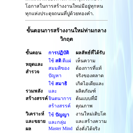
โอกาสในการสร้างงานใหม่มีอยู่ทุกหน
ทุกแห่งประดุจถนนที่ปูด้วยทองคำ.
ขั้นตอนการสร้างงานใหม่ท่ามกลาง
วิกฤต
ขั้นตอน
การปฏิบัติ
ผลลัพธ์ที่ได้รับ
ใช้
สติ
ตีแผ่
เห็นความ
หยุดและ
สมมติของ
ต้องการที่แท้
สำรวจ
ปัญหา
จริงของตลาด
ใช้
สมาธิ
เกิดไอเดียและ
รวมพลัง
และ
ผลิตภัณฑ์
สร้างสรรค์
จินตนาการ
ต้นแบบที่มี
สร้างสรรค์
คุณภาพ
วิเคราะห์
งานใหม่เติบโต
ใช้
ปัญญา
และขยาย
และสร้างความ
และกลุ่ม
Master Mind
ผล
มั่งคั่งได้จริง