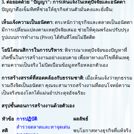
3. ต่อยอดด้วย "ปัญญา": การเห็นแจ้งในเหตุปัจจัยและอนัตตา
ปัญญาคือเข็มทิศที่ช่วยให้ธุรกิจส่วนตัวมั่นคงและยั่งยืน:
เห็นแจ้งความเป็นอนัตตา
: ตระหนักว่าธุรกิจและตลาดเป็นอนัตตา
มีการเปลี่ยนแปลงตามเหตุปัจจัยเสมอ ช่วยให้คุณพร้อมปรับปรุง
รูปแบบการทำงาน (Pivot) ได้ทันทีโดยไม่ยึดติด
โยนิโสมนสิการในการบริหาร
: พิจารณาเหตุปัจจัยของปัญหาที่
เกิดขึ้นในการสร้างงานอย่างแยบคาย เพื่อหาทางแก้ไขที่ต้นเหตุ
ตามความเป็นจริง ไม่บิดเบือนข้อมูลหรือหลอกตัวเอง
การสร้างสรรค์ที่สอดคล้องกับธรรมชาติ
: เมื่อเห็นแจ้งว่าทุกธรรม
รวมถึงจิตเป็นอนัตตา คุณจะสามารถสร้างงานที่ตอบโจทย์ความ
เป็นจริงของโลกได้แม่นยำประดุจอัจฉริยะ
สรุปขั้นตอนการสร้างงานด้วยตัวเอง
หัวข้อ
การปฏิบัติ
ผลลัพธ์
สำรวจตลาดและหาจุดเด่น
สติ
พบโอกาสทางธุรกิจที่แท้จริง