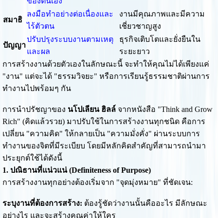
ของตนเอง
ลงมือทำอย่างต่อเนื่องและ
งานมีคุณภาพและมีความ
สมาธิ
ไร้ตัวตน
เชี่ยวชาญสูง
ปรับปรุงระบบงานตามเหตุ
ธุรกิจเติบโตและยั่งยืนใน
ปัญญา
และผล
ระยะยาว
การสร้างงานด้วยตัวเองในลักษณะนี้ จะทำให้คุณไม่ได้เพียงแค่
"งาน" แต่จะได้ "ธรรมวิจยะ" หรือการเรียนรู้ธรรมชาติผ่านการ
ทำงานไปพร้อมๆ กัน
การนำปรัชญาของ
นโปเลียน ฮิลล์
จากหนังสือ "Think and Grow
Rich" (คิดแล้วรวย) มาปรับใช้ในการสร้างงานทุกชนิด คือการ
เปลี่ยน "ความคิด" ให้กลายเป็น "ความมั่งคั่ง" ผ่านระบบการ
ทำงานของจิตที่มีระเบียบ โดยมีหลักคิดสำคัญที่สามารถนำมา
ประยุกต์ใช้ได้ดังนี้
1. ปณิธานที่แน่วแน่ (Definiteness of Purpose)
การสร้างงานทุกอย่างต้องเริ่มจาก "จุดมุ่งหมาย" ที่ชัดเจน:
ระบุงานที่ต้องการสร้าง:
ต้องรู้ชัดว่างานนั้นคืออะไร มีลักษณะ
อย่างไร และจะสร้างคุณค่าให้ใคร