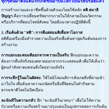
ทุกๆคนมาตั้งแต่แรกเกิดขึ้นมาบนโลกใบนี้เรียบร้อยแล้ว
การสร้างงานและอาชีพขึ้นด้วยตัวเองโดยใช้หลัก
สติ สมาธิ
ปัญญา
คือการเปลี่ยนทรัพยากรภายในให้กลายเป็นนวัตกรรม
หรือบริการที่ตอบโจทย์สังคม โดยมีแนวทางปฏิบัติดังนี้
1. เริ่มต้นด้วย "สติ": การตีแผ่สมมติเพื่อหาโอกาส
สติคือเครื่องมือสำรวจความเป็นจริงเพื่อค้นหาจุดเริ่มต้นของการ
สร้างงาน:
การแยกแยะสมมติออกจากความเป็นจริง
: ฝึกแยกแยะความ
ต้องการที่แท้จริงของตลาดออกจากกระแสสมมติ เพื่อให้เห็นว่า
ผู้คนกำลังขาดแคลนสิ่งใดอย่างแท้จริง
การระลึกรู้ในมโนผัสสะ
: ใช้โยนิโสมนสิการสังเกตสิ่งที่ผ่านเข้า
มาในใจ เพื่อค้นหาความถนัดหรือสิ่งที่จิตสนใจทำกิจตาม
ธรรมชาติโดยไม่บิดเบือน
ละนันทิในความกลัว
: ฝึก "ละนันทิในเวทนา" เพื่อไม่ให้ความ
กังวลหรือความเกียจคร้านมาปรุงแต่งเป็นอุปสรรคต่อการเริ่มต้น