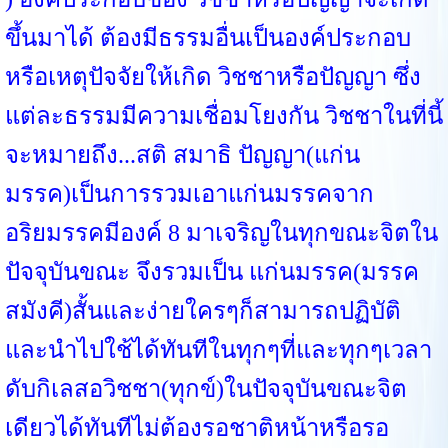
ขึ้นมาได้ ต้องมีธรรมอื่นเป็นองค์ประกอบ
หรือเหตุปัจจัยให้เกิด วิชชาหรือปัญญา ซึ่ง
แต่ละธรรมมีความเชื่อมโยงกัน วิชชาในที่นี้
จะหมายถึง...สติ สมาธิ ปัญญา(แก่น
มรรค)เป็นการรวมเอาแก่นมรรคจาก
อริยมรรคมีองค์ 8 มาเจริญในทุกขณะจิตใน
ปัจจุบันขณะ จึงรวมเป็น แก่นมรรค(มรรค
สมังคี)สั้นและง่ายใครๆก็สามารถปฏิบัติ
และนำไปใช้ได้ทันทีในทุกๆที่และทุกๆเวลา
ดับกิเลสอวิชชา(ทุกข์)ในปัจจุบันขณะจิต
เดียวได้ทันทีไม่ต้องรอชาติหน้าหรือรอ