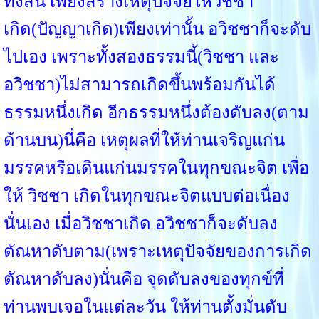
ทั้งสิ้น เพียงสร้างเหตุปัจจัยให้วิชชา
เกิด(ปัญญาเกิด)เพียงเท่านั้น อวิชชาก็จะดับ
ไปเอง เพราะทั้งสองธรรมนี้(วิชชา และ
อวิชชา)ไม่สามารถเกิดขึ้นพร้อมกันได้
ธรรมหนึ่งเกิด อีกธรรมหนึ่งต้องดับลง(ตาม
ด้านบน)นี่คือ เหตุผลที่ให้ท่านเจริญแก่น
มรรคหรือเดินแก่นมรรคในทุกขณะจิต เพื่อ
ให้ วิชชา เกิดในทุกขณะจิตแบบต่อเนื่อง
นั่นเอง เมื่อวิชชาเกิด อวิชชาก็จะดับลง
ตัณหาดับตาม(เพราะเหตุปัจจัยของการเกิด
ตัณหาดับลง)นั่นคือ จุดดับลงของทุกข์ที่
ท่านพบเจอในแต่ละวัน ให้ท่านตั้งมั่นดับ