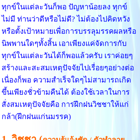
ทุกข์ในแต่ละวันก็พอ ปัญหาน้อยลง ทุกข์
ไม่มี ท่านว่าดีหรือไม่ดี? ไม่ต้องไปคิดหวัง
หรือตั้งเป้าหมายเพื่อการบรรลุมรรคผลหรือ
นิพพานใดๆทั้งสิ้น เอาเพียงแค่จัดการกับ
ทุกข์ในแต่ละวันได้ก็พอแล้วครับ เราค่อยๆ
สร้างและสะสมเหตุปัจจัยไปเรื่อยๆอย่างต่อ
เนื่องก็พอ ความสำเร็จใดๆไม่สามารถเกิด
ขึ้นเพียงชั่วข้ามคืนได้ ต้องใช้เวลาในการ
สั่งสมเหตุปัจจัยคือ การฝึกฝนวิชชาให้แก่
กล้า(ฝึกฝนแก่นมรรค)
1. วิชชา (
ความรู้แจ้งชัด / ตัวทำลาย