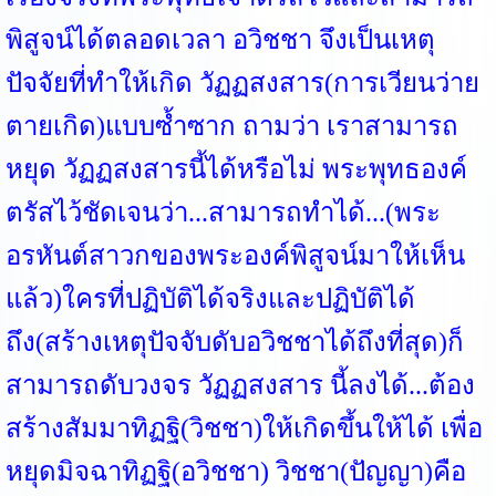
พิสูจน์ได้ตลอดเวลา อวิชชา จึงเป็นเหตุ
ปัจจัยที่ทำให้เกิด วัฏฏสงสาร(การเวียนว่าย
ตายเกิด)แบบซ้ำซาก ถามว่า เราสามารถ
หยุด วัฏฏสงสารนี้ได้หรือไม่ พระพุทธองค์
ตรัสไว้ชัดเจนว่า...สามารถทำได้...(พระ
อรหันต์สาวกของพระองค์พิสูจน์มาให้เห็น
แล้ว)ใครที่ปฏิบัติได้จริงและปฏิบัติได้
ถึง(สร้างเหตุปัจจับดับอวิชชาได้ถึงที่สุด)ก็
สามารถดับวงจร วัฏฏสงสาร นี้ลงได้...ต้อง
สร้างสัมมาทิฏฐิ(วิชชา)ให้เกิดขึ้นให้ได้ เพื่อ
หยุดมิจฉาทิฏฐิ(อวิชชา) วิชชา(ปัญญา)คือ