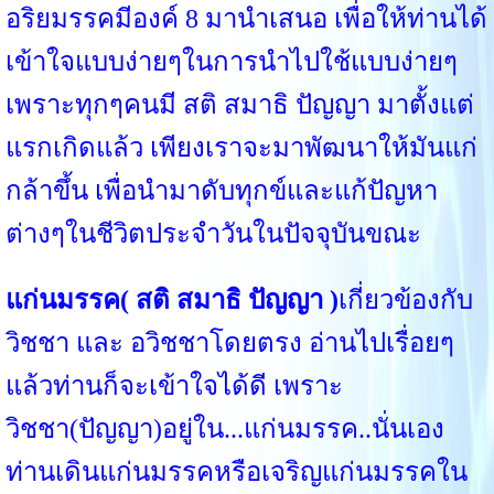
อริยมรรคมีองค์ 8 มานำเสนอ เพื่อให้ท่านได้
เข้าใจแบบง่ายๆในการนำไปใช้แบบง่ายๆ
เพราะทุกๆคนมี สติ สมาธิ ปัญญา มาตั้งแต่
แรกเกิดแล้ว เพียงเราจะมาพัฒนาให้มันแก่
กล้าขึ้น เพื่อนำมาดับทุกข์และแก้ปัญหา
ต่างๆในชีวิตประจำวันในปัจจุบันขณะ
แก่นมรรค( สติ สมาธิ ปัญญา )
เกี่ยวข้องกับ
วิชชา และ อวิชชาโดยตรง อ่านไปเรื่อยๆ
แล้วท่านก็จะเข้าใจได้ดี เพราะ
วิชชา(ปัญญา)อยู่ใน...แก่นมรรค..นั่นเอง
ท่านเดินแก่นมรรคหรือเจริญแก่นมรรคใน