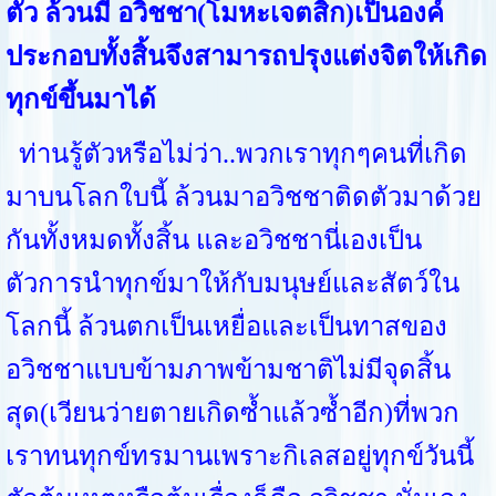
ตัว ล้วนมี อวิชชา(โมหะเจตสิก)เป็นองค์
ประกอบทั้งสิ้นจึงสามารถปรุงแต่งจิตให้เกิด
ทุกข์ขึ้นมาได้
ท่านรู้ตัวหรือไม่ว่า..พวกเราทุกๆคนที่เกิด
มาบนโลกใบนี้ ล้วนมาอวิชชาติดตัวมาด้วย
กันทั้งหมดทั้งสิ้น และอวิชชานี่เองเป็น
ตัวการนำทุกข์มาให้กับมนุษย์และสัตว์ใน
โลกนี้ ล้วนตกเป็นเหยื่อและเป็นทาสของ
อวิชชาแบบข้ามภาพข้ามชาติไม่มีจุดสิ้น
สุด(เวียนว่ายตายเกิดซ้ำแล้วซ้ำอีก)ที่พวก
เราทนทุกข์ทรมานเพราะกิเลสอยู่ทุกข์วันนี้