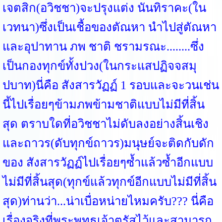
เจตสิก(อวิชชา)จะปรุงแต่ง นันทิราคะ(ใน
เวทนา)ซึ่งเป็นเชื้อของตัณหา นำไปสู่ตัณหา
และอุปาทาน ภพ ชาติ ชรามรณะ........ซึ่ง
เป็นกองทุกข์ทั้งปวง(ในกระแสปฏิจจสมุ
ปบาท)นี่คือ สังสารวัฏฏ์ 1 รอบและจะวนเช่น
นี้ไปเรื่อยๆข้ามภพข้ามชาติแบบไม่มีที่สิ้น
สุด ตราบใดที่อวิชชาไม่ดับลงอย่างสิ้นเชิง
และถาวร(ดับทุกข์ถาวร)มนุษย์จะติดกับดัก
ของ สังสารวัฏฏ์ไปเรื่อยๆซ้ำแล้วซ้ำอีกแบบ
ไม่มีที่สิ้นสุด(ทุกข์แล้วทุกข์อีกแบบไม่มีที่สิ้น
สุด)ท่านว่า...น่าเบื่อหน่ายไหมครับ??? นี่คือ
เรื่องจริงที่พระพุทธเจ้าตรัสไว้และสามารถ