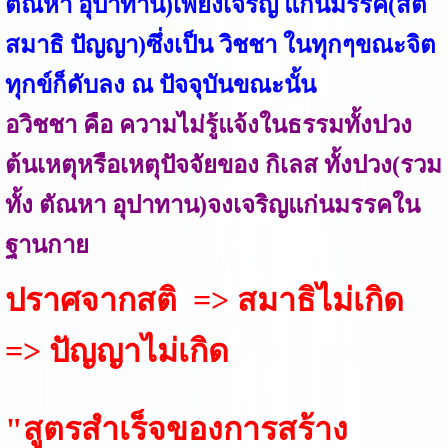
ตัณหา อุปาทาน)เพียงเจริญ แก่นมรรค(สติ
สมาธิ ปัญญา)ซึ่งเป็น วิชชา ในทุกๆขณะจิต
ทุกข์ก็ดับลง ณ ปัจจุบันขณะนั้น
อวิชชา คือ ความไม่รู้แจ้งในธรรมทั้งปวง
ต้นเหตุหรือเหตุปัจจัยของ กิเลส ทั้งปวง(รวม
ทั้ง ตัณหา อุปาทาน)จงเจริญแก่นมรรคใน
ฐานกาย
ปราศจากสติ => สมาธิไม่เกิด
=> ปัญญาไม่เกิด
"สูตรสำเร็จของการสร้าง