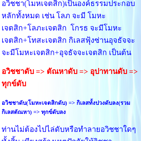
อวิชชา(โมหเจตสิก)เป็นองค์ธรรมประกอบ
หลักทั้งหมด เช่น โลภ จะมี โมหะ
เจตสิก+โลภะเจตสิก โกรธ จะมีโมหะ
เจตสิก+โทสะเจตสิก กิเลสฟุ้งซ่านอุจธัจจะ
จะมีโมหะเจตสิก+อุจธัจจะเจตสิก เป็นต้น
อวิชชาดับ => ตัณหาดับ => อุปาทานดับ =>
ทุกข์ดับ
อวิชชาดับ(โมหะเจตสิกดับ) => กิเลสทั้งปวงดับลง(รวม
กิเลสตัณหา) => ทุกข์ดับลง
ท่านไม่ต้องไปไล่ดับหรือทำลายอวิชชาใดๆ