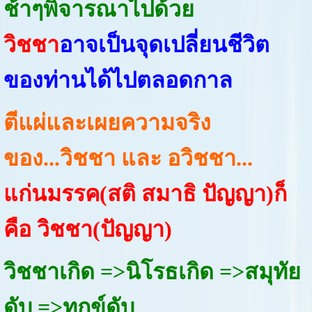
ช้าๆพิจารณาไปด้วย
วิชชา
อาจเป็นจุดเปลี่ยนชีวิต
ของท่านได้ไปตลอดกาล
ตีแผ่และเผยความจริง
ของ...วิชชา และ อวิชชา...
แก่นมรรค(สติ สมาธิ ปัญญา)ก็
คือ วิชชา(ปัญญา)
วิชชาเกิด =>นิโรธเกิด =>สมุทัย
ดับ =>ทุกข์ดับ