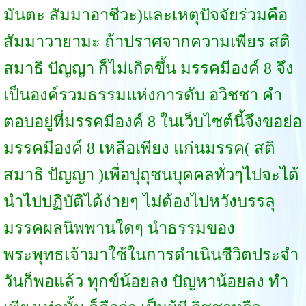
มันตะ สัมมาอาชีวะ)และเหตุปัจจัยร่วมคือ
สัมมาวายามะ ถ้าปราศจากความเพียร สติ
สมาธิ ปัญญา ก็ไม่เกิดขึ้น มรรคมีองค์ 8 จึง
เป็นองค์รวมธรรมแห่งการดับ อวิชชา คำ
ตอบอยู่ที่มรรคมีองค์ 8 ในเว็บไซต์นี้จึงขอย่อ
มรรคมีองค์ 8 เหลือเพียง แก่นมรรค( สติ
สมาธิ ปัญญา )เพื่อปุถุชนบุคคลทั่วๆไปจะได้
นำไปปฏิบัติได้ง่ายๆ ไม่ต้องไปหวังบรรลุ
มรรคผลนิพพานใดๆ นำธรรมของ
พระพุทธเจ้ามาใช้ในการดำเนินชีวิตประจำ
วันก็พอแล้ว ทุกข์น้อยลง ปัญหาน้อยลง ทำ