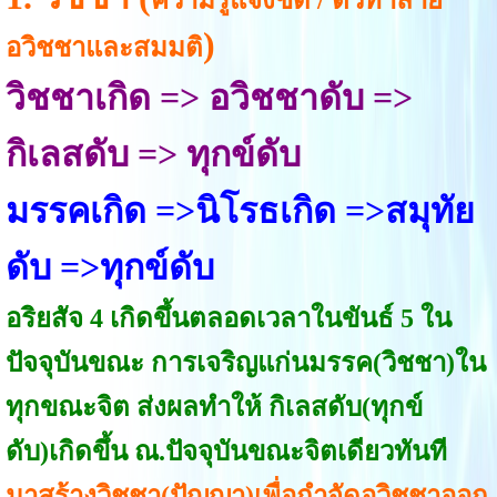
)
อวิชชาและสมมติ
วิชชาเกิด => อวิชชาดับ =>
กิเลสดับ => ทุกข์ดับ
มรรคเกิด =>นิโรธเกิด =>สมุทัย
ดับ =>ทุกข์ดับ
อริยสัจ 4 เกิดขึ้นตลอดเวลาในขันธ์ 5 ใน
ปัจจุบันขณะ การเจริญแก่นมรรค(วิชชา)ใน
ทุกขณะจิต ส่งผลทำให้ กิเลสดับ(ทุกข์
ดับ)เกิดขึ้น ณ.ปัจจุบันขณะจิตเดียวทันที
มาสร้างวิชชา(ปัญญา)เพื่อกำจัดอวิชชาออก