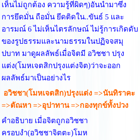
เห็นไม่ถูกต้อง ความรู้ที่ผิดๆ)อันนำมาซึ่ง
การยึดมั่น ถือมั่น ยึดติดใน..ขันธ์ 5 และ
อารมณ์ 6 ไม่เห็นไตรลักษณ์ ไม่รู้การเกิดดับ
ของรูปธรรมและนามธรรมในปฏิจจสมุ
ปบาท มาดูผลลัพธ์เมื่อจิตมี อวิชชา ปรุง
แต่ง(โมหเจตสิกปรุงแต่งจิต)ว่าจะออก
ผลลัพธ์มาเป็นอย่างไร
อวิชชา(โมหเจตสิก)ปรุงแต่ง =>นันทิราคะ
=>ตัณหา =>อุปาทาน =>กองทุกข์ทั้งปวง
คำอธิบาย เมื่อจิตถูกอวิชชา
ครอบงำ(อวิชชาจิตตะ)โมห