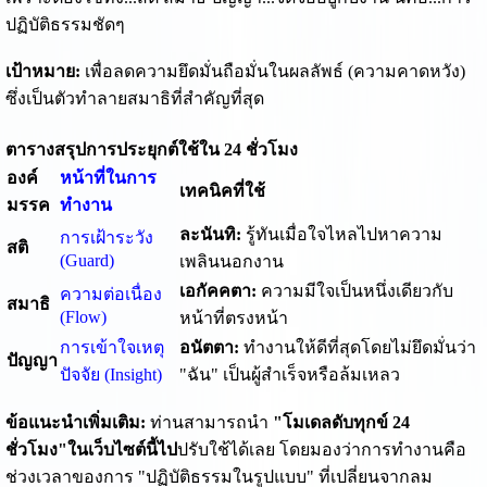
ปฏิบัติธรรมชัดๆ
เป้าหมาย:
เพื่อลดความยึดมั่นถือมั่นในผลลัพธ์ (ความคาดหวัง)
ซึ่งเป็นตัวทำลายสมาธิที่สำคัญที่สุด
ตารางสรุปการประยุกต์ใช้ใน 24 ชั่วโมง
องค์
หน้าที่ในการ
เทคนิคที่ใช้
มรรค
ทำงาน
ละนันทิ:
รู้ทันเมื่อใจไหลไปหาความ
การเฝ้าระวัง
สติ
(Guard)
เพลินนอกงาน
เอกัคคตา:
ความมีใจเป็นหนึ่งเดียวกับ
ความต่อเนื่อง
สมาธิ
(Flow)
หน้าที่ตรงหน้า
การเข้าใจเหตุ
อนัตตา:
ทำงานให้ดีที่สุดโดยไม่ยึดมั่นว่า
ปัญญา
ปัจจัย (Insight)
"ฉัน" เป็นผู้สำเร็จหรือล้มเหลว
ข้อแนะนำเพิ่มเติม:
ท่านสามารถนำ
"โมเดลดับทุกข์ 24
ชั่วโมง"ในเว็บไซต์นี้ไป
ปรับใช้ได้เลย โดยมองว่าการทำงานคือ
ช่วงเวลาของการ "ปฏิบัติธรรมในรูปแบบ" ที่เปลี่ยนจากลม