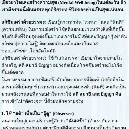
เยียวยาใจและสร้างความสุข (Mental Well-being)ในแต่ละวัน ถ้า
เรามีธรรมนี้เดินมรรคทุกอิริยาบท ชีวิตของท่านเป็นสุขแน่นอน
แก้ซึมเศร้าด้วยธรรมะ:
เรียนรู้การเท่าทัน "เวทนา" และ "นันทิ"
(ความเพลิน) ในอารมณ์เศร้า ใช้สติแยกแยะระหว่างสิ่งที่เกิดขึ้น
จริงกับสิ่งที่จิตปรุงแต่งขึ้นมาเอง การไม่มี สติและปัญญา รู้เท่าทัน
อวิชชา(ความไม่รู้) จิตจะตกเป็นเหยื่อและเป้นทาส
ของ...อวิชชา..โดยอัตโนมัติ
แก้ซึมเศร้าด้วยธรรมะ: ใช้ "แก่นมรรค" เยียวยาใจจากภายใน
ถ้าเจริญ สติ สมาธิ ปัญญา อย่างต่อเนื่อง โรคซึมเศร้าจะไม่เกิด
ขึ้นเด็ดขาด
ในทางธรรม อาการซึมเศร้ามักเกิดจากการที่จิตเข้าไปยึดถือใน
อารมณ์ที่เป็นทุกข์ (เวทนา) และปรุงแต่งวนซ้ำ (นันทิ) จนเกิดเป็น
มวลพลังงานลบที่ครอบงำใจ การใช้
สติ สมาธิ และปัญญา
คือ
การเข้าไป "ตัดวงจร" นี้ด้วยหลักความจริง
1. ใช้ "สติ" เพื่อเป็น "ผู้ดู" (Observer)
คนส่วนใหญ่เวลาเศร้า จะรู้สึกว่า
"ฉันเศร้า"
(ตัวเรากับความ
เศร้าหลอมรวมกัน) แต่การฝึกสติคือการเปลี่ยนมาเห็นว่า
"ความ