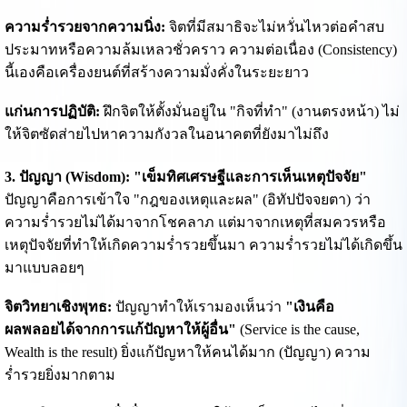
ความร่ำรวยจากความนิ่ง:
จิตที่มีสมาธิจะไม่หวั่นไหวต่อคำสบ
ประมาทหรือความล้มเหลวชั่วคราว ความต่อเนื่อง (Consistency)
นี้เองคือเครื่องยนต์ที่สร้างความมั่งคั่งในระยะยาว
แก่นการปฏิบัติ:
ฝึกจิตให้ตั้งมั่นอยู่ใน "กิจที่ทำ" (งานตรงหน้า) ไม่
ให้จิตซัดส่ายไปหาความกังวลในอนาคตที่ยังมาไม่ถึง
3. ปัญญา (Wisdom): "เข็มทิศเศรษฐีและการเห็นเหตุปัจจัย"
ปัญญาคือการเข้าใจ "กฎของเหตุและผล" (อิทัปปัจจยตา) ว่า
ความร่ำรวยไม่ได้มาจากโชคลาภ แต่มาจากเหตุที่สมควรหรือ
เหตุปัจจัยที่ทำให้เกิดความร่ำรวยขึ้นมา ความร่ำรวยไม่ได้เกิดขึ้น
มาแบบลอยๆ
จิตวิทยาเชิงพุทธ:
ปัญญาทำให้เรามองเห็นว่า
"เงินคือ
ผลพลอยได้จากการแก้ปัญหาให้ผู้อื่น"
(Service is the cause,
Wealth is the result) ยิ่งแก้ปัญหาให้คนได้มาก (ปัญญา) ความ
ร่ำรวยยิ่งมากตาม