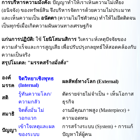
การบริหารความมั่งคั่ง:
ปัญญาทำให้เราเห็นความไม่เที่ยง
(อนิจจัง) ของทรัพย์สิน จึงบริหารจัดการด้วยความไม่ประมาท
และเห็นความเป็น
อนัตตา
(ความไม่ใช่ตัวตน) ทำให้ไม่ยึดติดจน
เป็นทุกข์เมื่อเกิดความผันผวนทางเศรษฐกิจ
แก่นการปฏิบัติ:
ใช้
โยนิโสมนสิการ
วิเคราะห์เหตุปัจจัยของ
ความสำเร็จและการสูญเสีย เพื่อปรับปรุงกลยุทธ์ให้สอดคล้องกับ
ความเป็นจริง
สรุปโมเดล: "มรรคสร้างมั่งคั่ง"
องค์
จิตวิทยาเชิงพุทธ
ผลลัพธ์ทางโลก (External)
(Internal)
มรรค
รู้ทันความโลภ/
ตัดรายจ่ายไม่จำเป็น + เห็นโอกาส
สติ
ความกลัว
ธุรกิจ
จิตตั้งมั่น ไม่
งานมีคุณภาพสูง (Masterpiece) +
สมาธิ
วอกแวก
ความอดทน
เข้าใจเหตุและผล
การสร้างระบบ (System) + การแก้
ปัญญา
ของระบบ
ปัญหาให้ผู้คน