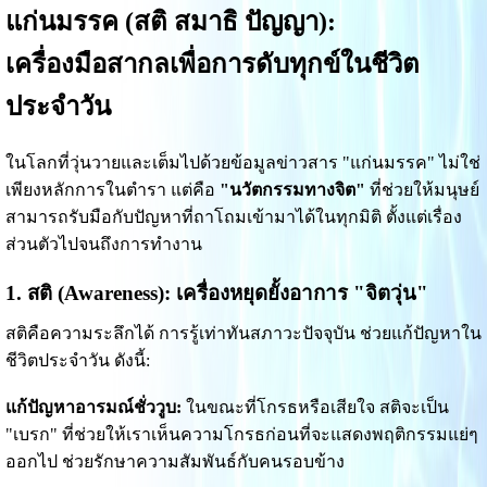
แก่นมรรค (สติ สมาธิ ปัญญา):
เครื่องมือสากลเพื่อการดับทุกข์ในชีวิต
ประจำวัน
ในโลกที่วุ่นวายและเต็มไปด้วยข้อมูลข่าวสาร "แก่นมรรค" ไม่ใช่
เพียงหลักการในตำรา แต่คือ
"นวัตกรรมทางจิต"
ที่ช่วยให้มนุษย์
สามารถรับมือกับปัญหาที่ถาโถมเข้ามาได้ในทุกมิติ ตั้งแต่เรื่อง
ส่วนตัวไปจนถึงการทำงาน
1. สติ (Awareness): เครื่องหยุดยั้งอาการ "จิตวุ่น"
สติคือความระลึกได้ การรู้เท่าทันสภาวะปัจจุบัน ช่วยแก้ปัญหาใน
ชีวิตประจำวัน ดังนี้:
แก้ปัญหาอารมณ์ชั่ววูบ:
ในขณะที่โกรธหรือเสียใจ สติจะเป็น
"เบรก" ที่ช่วยให้เราเห็นความโกรธก่อนที่จะแสดงพฤติกรรมแย่ๆ
ออกไป ช่วยรักษาความสัมพันธ์กับคนรอบข้าง