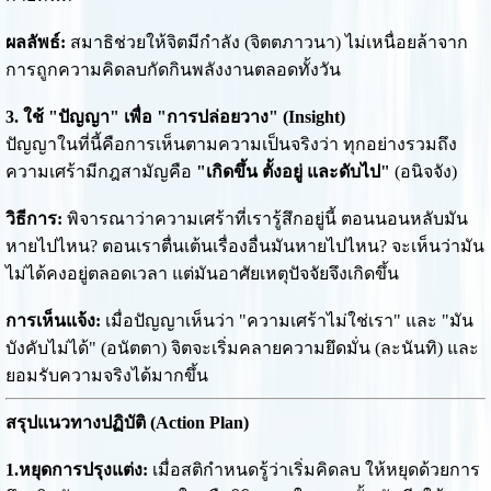
ผลลัพธ์:
สมาธิช่วยให้จิตมีกำลัง (จิตตภาวนา) ไม่เหนื่อยล้าจาก
การถูกความคิดลบกัดกินพลังงานตลอดทั้งวัน
3. ใช้ "ปัญญา" เพื่อ "การปล่อยวาง" (Insight)
ปัญญาในที่นี้คือการเห็นตามความเป็นจริงว่า ทุกอย่างรวมถึง
ความเศร้ามีกฎสามัญคือ
"เกิดขึ้น ตั้งอยู่ และดับไป"
(อนิจจัง)
วิธีการ:
พิจารณาว่าความเศร้าที่เรารู้สึกอยู่นี้ ตอนนอนหลับมัน
หายไปไหน? ตอนเราตื่นเต้นเรื่องอื่นมันหายไปไหน? จะเห็นว่ามัน
ไม่ได้คงอยู่ตลอดเวลา แต่มันอาศัยเหตุปัจจัยจึงเกิดขึ้น
การเห็นแจ้ง:
เมื่อปัญญาเห็นว่า "ความเศร้าไม่ใช่เรา" และ "มัน
บังคับไม่ได้" (อนัตตา) จิตจะเริ่มคลายความยึดมั่น (ละนันทิ) และ
ยอมรับความจริงได้มากขึ้น
สรุปแนวทางปฏิบัติ (Action Plan)
1.หยุดการปรุงแต่ง:
เมื่อสติกำหนดรู้ว่าเริ่มคิดลบ ให้หยุดด้วยการ