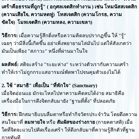
เศร้าคือธรรมที่ถูกรู้" ( อกุศลเจตสิกทำงาน ) เช่น โทมนัสสเจตสิก
(ความเสียใจ, ความหดหู่)
โทสเจตสิก (ความโกรธ, ความ
ขัดใจ)
โมหเจตสิก (ความหลง, ความเขลา)
วิธีการ:
เมื่อความรู้สึกดิ่งหรือความคิดลบปรากฏขึ้น ให้ "รู้"
เฉยๆ ว่ามีสิ่งนี้เกิดขึ้น อย่าเพิ่งพยายามไล่มันไป แต่ให้สังเกตว่า
มันเป็นเพียง "สภาวะ" หนึ่งที่ผ่านมาในใจ
ผลลัพธ์:
สติจะสร้าง "ระยะห่าง" ระหว่างตัวเรากับความเศร้า
ทำให้เราไม่ถูกกระแสอารมณ์พัดพาไปจนคุมตัวเองไม่ได้
2. ใช้ "สมาธิ" เพื่อเป็น "ที่พักใจ" (Sanctuary)
เมื่อจิตอ่อนแอ มักจะไหลไปหาความคิดลบได้ง่าย สมาธิคือ
เครื่องมือในการดึงจิตกลับมายัง "ฐานที่ตั้ง" ที่ปลอดภัย
วิธีการ:
ฝึกสมาธิแบบลืมตาหรือทำกิจวัตรประจำวัน โดยดึงความ
สนใจมาที่
ลมหายใจ
หรือ
สัมผัสของร่างกาย
(กายคตาสติ) เมื่อ
ใดที่จิตจะแวบไปคิดเรื่องเศร้า ให้ดึงกลับมาที่ความรู้สึกตัวที่ฐาน
กายทันที