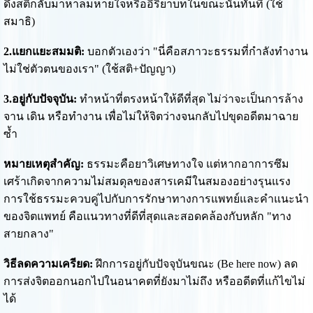
ดึงสติกลับมาหาลมหายใจหรืออิริยาบทในขณะนั้นทันที (ใช้
สมาธิ)
2.แยกแยะสมมติ:
บอกตัวเองว่า "นี่คือสภาวะธรรมที่กำลังทำงาน
ไม่ใช่ตัวตนของเรา" (ใช้สติ+ปัญญา)
3.อยู่กับปัจจุบัน:
ทำหน้าที่ตรงหน้าให้ดีที่สุด ไม่ว่าจะเป็นการล้าง
จาน เดิน หรือทำงาน เพื่อไม่ให้จิตว่างจนกลับไปขุดอดีตมาฉาย
ซ้ำ
หมายเหตุสำคัญ:
ธรรมะคือยาวิเศษทางใจ แต่หากอาการซึม
เศร้าเกิดจากความไม่สมดุลของสารเคมีในสมองอย่างรุนแรง
การใช้ธรรมะควบคู่ไปกับการรักษาทางการแพทย์และคำแนะนำ
ของจิตแพทย์ คือแนวทางที่ดีที่สุดและสอดคล้องกับหลัก "ทาง
สายกลาง"
วิธีลดความเครียด:
ฝึกการอยู่กับปัจจุบันขณะ (Be here now) ลด
การส่งจิตออกนอกไปในอนาคตที่ยังมาไม่ถึง หรืออดีตที่แก้ไขไม่
ได้