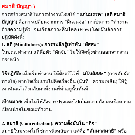
สมาธิ ปัญญา )
การสร้างสมาธิในการทำงานโดยใช้
"แก่นมรรค" (สติ สมาธิ
ปัญญา)
คือการเปลี่ยนจากการ "ฝืนจดจ่อ" มาเป็นการ "ทำงาน
ด้วยความรู้ตัว" จนเกิดสภาวะลื่นไหล (Flow) โดยมีหลักการ
ปฏิบัติดังนี้:
1. สติ (Mindfulness): การระลึกรู้เท่าทัน "ผัสสะ"
ในขณะทำงาน สติคือตัว "ดักจับ" ไม่ให้จิตฟุ้งซ่านออกจากงาน
ตรงหน้า
วิธีปฏิบัติ:
เมื่อเริ่มทำงาน ให้ตั้งสติไว้ที่
"มโนผัสสะ"
(การสัมผัส
ทางใจ) หากใจเริ่มแวบไปคิดเรื่องอื่น (นันทิ - ความเพลิน) ให้รู้
เท่าทันแล้วดึงกลับมาที่งานที่ทำอยู่นั้นทันที
เป้าหมาย:
เพื่อไม่ให้สังขารปรุงแต่งไปเป็นความกังวลหรือความ
เบื่อหน่ายในขณะทำงาน
2. สมาธิ (Concentration): ความตั้งมั่นใน "กิจ"
สมาธิในมรรคไม่ใช่การนั่งหลับตา แต่คือ
"สัมมาสมาธิ"
หรือ