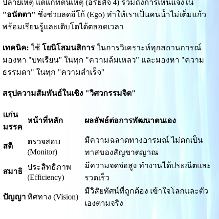
ปลายเหตุ แต่แก้ที่ต้นเหตุ (อริยสัจ 4) รวมถึงการเห็นแจ้งใน
"อนัตตา"
ซึ่งช่วยลดอีโก้ (Ego) ทำให้เราเป็นคนน้ำไม่เต็มแก้ว
พร้อมเรียนรู้และเติบโตได้ตลอดเวลา
เทคนิค:
ใช้
โยนิโสมนสิการ
ในการวิเคราะห์ทุกสถานการณ์
มองหา "บทเรียน" ในทุก "ความล้มเหลว" และมองหา "ความ
ธรรมดา" ในทุก "ความสำเร็จ"
สรุปความสัมพันธ์ในเชิง "วิศวกรรมจิต"
แก่น
หน้าที่หลัก
ผลลัพธ์ต่อการพัฒนาตนเอง
มรรค
มีความฉลาดทางอารมณ์ ไม่ตกเป็น
ตรวจสอบ
สติ
(Monitor)
ทาสของสัญชาตญาณ
มีความจดจ่อสูง ทำงานได้ประณีตและ
ประสิทธิภาพ
สมาธิ
(Efficiency)
รวดเร็ว
มีวิสัยทัศน์ที่ถูกต้อง เข้าใจโลกและตัว
ปัญญา
ทิศทาง (Vision)
เองตามจริง