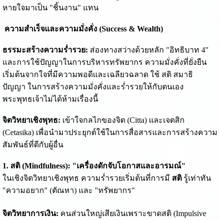
หายใจมาเป็น "ชิ้นงาน" แทน
ความสำเร็จและความมั่งคั่ง (Success & Wealth)
ธรรมะสร้างความร่ำรวย:
ส่องทางสว่างด้วยหลัก "อิทธิบาท 4"
และการใช้ปัญญาในการบริหารทรัพยากร ความมั่งคั่งที่ยั่งยืน
เริ่มต้นจากใจที่มีความพอดีและเฉลียวฉลาด ใช้ สติ สมาธิ
ปัญญา ในการสร้างความมั่งคั่งและร่ำรวยให้กับตนเอง
พระพุทธเจ้าไม่ได้ห้ามเรื่องนี้
จิตวิทยาเชิงพุทธ:
เข้าใจกลไกของจิต (Citta) และเจตสิก
(Cetasika) เพื่อนำมาประยุกต์ใช้ในการสื่อสารและการสร้างความ
สัมพันธ์ที่ดีกับผู้อื่น
1. สติ (Mindfulness): "เครื่องดักจับโอกาสและอารมณ์"
ในเชิงจิตวิทยาเชิงพุทธ ความร่ำรวยเริ่มต้นที่การมี
สติ
รู้เท่าทัน
"ความอยาก" (ตัณหา) และ "ทรัพยากร"
จิตวิทยาการเงิน:
คนส่วนใหญ่เสียเงินเพราะขาดสติ (Impulsive