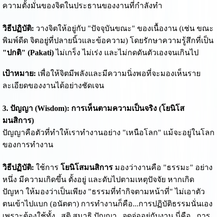
ความตั้งมั่นของจิตในประธานของงานที่กำลังทำ
วิธีปฏิบัติ:
วางจิตให้อยู่กับ "ปัจจุบันขณะ" ของเนื้องาน (เช่น ขณะ
พิมพ์ดีด จิตอยู่ที่ปลายนิ้วและข้อความ) โดยรักษาความรู้สึกที่เป็น
"ปกติ" (Pakati)
ไม่เกร็ง ไม่เร่ง และไม่กดดันตัวเองจนเกินไป
เป้าหมาย:
เพื่อให้จิตมีพลังและมีความนิ่งพอที่จะมองเห็นราย
ละเอียดของงานได้อย่างชัดเจน
3. ปัญญา (Wisdom): การเห็นตามความเป็นจริง (โยนิโส
มนสิการ)
ปัญญาคือตัวที่ทำให้เราทำงานอย่าง "เหนือโลก" แม้จะอยู่ในโลก
ของการทำงาน
วิธีปฏิบัติ:
ใช้การ
โยนิโสมนสิการ
มองว่างานคือ "ธรรมะ" อย่าง
หนึ่ง มีความเกิดขึ้น ตั้งอยู่ และดับไปตามเหตุปัจจัย หากเกิด
ปัญหา ให้มองว่าเป็นเพียง "ธรรมที่ทำกิจตามหน้าที่" ไม่เอาตัว
ตนเข้าไปแบก (อนัตตา) การทำงานก็คือ...การปฏิบัติธรรมนั่นเอง
เพราะต้องใช้ทั้ง...สติ สมาธิ ปัญญา...จดจ่ออยู่กับงาน นี่คือ...การ