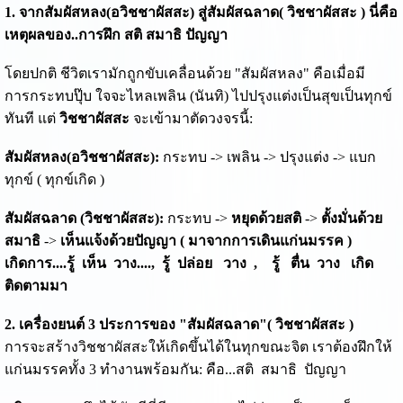
1. จากสัมผัสหลง(อวิชชาผัสสะ) สู่สัมผัสฉลาด( วิชชาผัสสะ ) นี่คือ
เหตุผลของ..การฝึก สติ สมาธิ ปัญญา
โดยปกติ ชีวิตเรามักถูกขับเคลื่อนด้วย "สัมผัสหลง" คือเมื่อมี
การกระทบปุ๊บ ใจจะไหลเพลิน (นันทิ) ไปปรุงแต่งเป็นสุขเป็นทุกข์
ทันที แต่
วิชชาผัสสะ
จะเข้ามาตัดวงจรนี้:
สัมผัสหลง(อวิชชาผัสสะ):
กระทบ -> เพลิน -> ปรุงแต่ง -> แบก
ทุกข์ ( ทุกข์เกิด )
สัมผัสฉลาด (วิชชาผัสสะ):
กระทบ ->
หยุดด้วยสติ
->
ตั้งมั่นด้วย
สมาธิ
->
เห็นแจ้งด้วยปัญญา ( มาจากการเดินแก่นมรรค )
เกิดการ....รู้ เห็น วาง...., รู้ ปล่อย วาง , รู้ ตื่น วาง เกิด
ติดตามมา
2. เครื่องยนต์ 3 ประการของ "สัมผัสฉลาด"( วิชชาผัสสะ )
การจะสร้างวิชชาผัสสะให้เกิดขึ้นได้ในทุกขณะจิต เราต้องฝึกให้
แก่นมรรคทั้ง 3 ทำงานพร้อมกัน: คือ...สติ สมาธิ ปัญญา