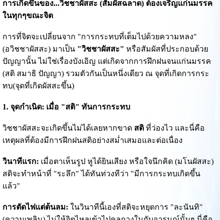
การเกิดขึ้นของ...วิชชาผัสสะ (สัมผัสฉลาด) ต้องเจริญแก่นมรรค
ในทุกๆขณะจิต
การที่จิตจะเปลี่ยนจาก "การกระทบที่เต็มไปด้วยความหลง"
(อวิชชาผัสสะ) มาเป็น
"วิชชาผัสสะ"
หรือสัมผัสที่ประกอบด้วย
ปัญญานั้น ไม่ใช่เรื่องบังเอิญ แต่เกิดจากการฝึกฝนจนแก่นมรรค
(สติ สมาธิ ปัญญา) รวมตัวกันเป็นหนึ่งเดียว ณ จุดที่เกิดการกระ
ทบ(จุดที่เกิดผัสสะขึ้น)
1. จุดกำเนิด: เมื่อ "สติ" ทันการกระทบ
วิชชาผัสสะจะเกิดขึ้นไม่ได้เลยหากขาด
สติ
ที่ว่องไว และนี่คือ
เหตุผลที่ต้องมีการฝึกฝนสติอย่างสม่ำเสมอและต่อเนื่อง
วินาทีแรก:
เมื่อตาเห็นรูป หูได้ยินเสียง หรือใจนึกคิด (มโนผัสสะ)
สติจะทำหน้าที่ "ระลึก" ได้ทันท่วงทีว่า "มีการกระทบเกิดขึ้น
แล้ว"
การตัดไฟแต่ต้นลม:
ในวินาทีนี้เองที่สติจะหยุดการ "ละนันทิ"
(ความเพลิน) ไม่ให้จิตไหลเข้าไปคลุกวงในกับอารมณ์นั้นๆ นี่คือ