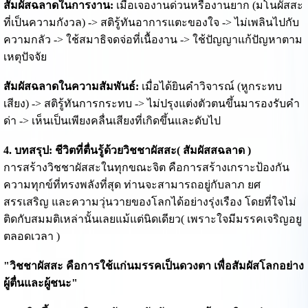
สัมผัสฉลาดในการงาน:
เมื่อเจองานด่วนหรืองานยาก (มโนผัสสะ
ที่เป็นความกังวล) -> สติรู้ทันอาการแตะของใจ -> ไม่เพลินไปกับ
ความกลัว -> ใช้สมาธิจดจ่อที่เนื้องาน -> ใช้ปัญญาแก้ปัญหาตาม
เหตุปัจจัย
สัมผัสฉลาดในความสัมพันธ์:
เมื่อได้ยินคำวิจารณ์ (หูกระทบ
เสียง) -> สติรู้ทันการกระทบ -> ไม่ปรุงแต่งตัวตนขึ้นมารองรับคำ
ด่า -> เห็นเป็นเพียงคลื่นเสียงที่เกิดขึ้นและดับไป
4. บทสรุป: ชีวิตที่ตื่นรู้ด้วยวิชชาผัสสะ( สัมผัสสฉลาด )
การสร้างวิชชาผัสสะในทุกขณะจิต คือการสร้างเกราะป้องกัน
ความทุกข์ที่ทรงพลังที่สุด ท่านจะสามารถอยู่กับลาภ ยศ
สรรเสริญ และความวุ่นวายของโลกได้อย่างรุ่งเรือง โดยที่ใจไม่
ติดกับสมมติเหล่านั้นเลยแม้แต่นิดเดียว( เพราะใจมีมรรคเจริญอยู
ตลอดเวลา )
"วิชชาผัสสะ คือการใช้แก่นมรรคเป็นดวงตา เพื่อสัมผัสโลกอย่าง
ผู้ตื่นและผู้ชนะ"