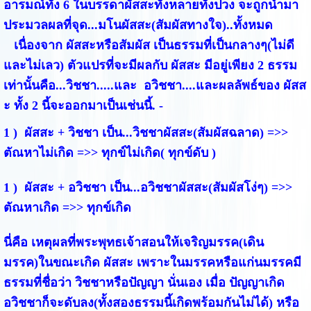
อารมณ์ทั้ง 6 ในบรรดาผัสสะทั้งหลายทั้งปวง จะถูกนำมา
ประมวลผลที่จุด...มโนผัสสะ(สัมผัสทางใจ)..ทั้งหมด
เนื่องจาก ผัสสะหรือสัมผัส เป็นธรรมที่เป็นกลางๆ(ไม่ดี
และไม่เลว) ตัวแปรที่จะมีผลกับ ผัสสะ มีอยู่เพียง 2 ธรรม
เท่านั้นคือ...วิชชา.....และ อวิชชา....และผลลัพธ์ของ ผัสส
ะ ทั้ง 2 นี้จะออกมาเป็นเช่นนี้. -
1 ) ผัสสะ + วิชชา เป็น...วิชชาผัสสะ(สัมผัสฉลาด) =>>
ตัณหาไม่เกิด =>> ทุกข์ไม่เกิด( ทุกข์ดับ )
1 ) ผัสสะ + อวิชชา เป็น...อวิชชาผัสสะ(สัมผัสโง่ๆ) =>>
ตัณหาเกิด =>> ทุกข์เกิด
นี่คือ เหตุผลที่พระพุทธเจ้าสอนให้เจริญมรรค(เดิน
มรรค)ในขณะเกิด ผัสสะ เพราะในมรรคหรือแก่นมรรคมี
ธรรมที่ชื่อว่า วิชชาหรือปัญญา นั่นเอง เมื่อ ปัญญาเกิด
อวิชชาก็จะดับลง(ทั้งสองธรรมนี้เกิดพร้อมกันไม่ได้) หรือ