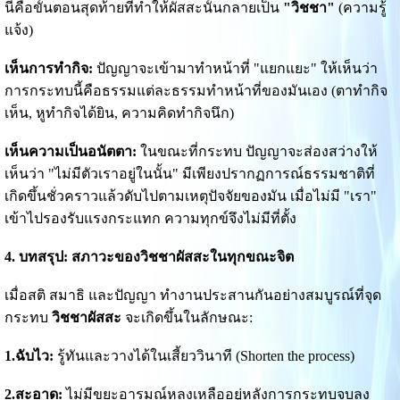
นี่คือขั้นตอนสุดท้ายที่ทำให้ผัสสะนั้นกลายเป็น
"วิชชา"
(ความรู้
แจ้ง)
เห็นการทำกิจ:
ปัญญาจะเข้ามาทำหน้าที่ "แยกแยะ" ให้เห็นว่า
การกระทบนี้คือธรรมแต่ละธรรมทำหน้าที่ของมันเอง (ตาทำกิจ
เห็น, หูทำกิจได้ยิน, ความคิดทำกิจนึก)
เห็นความเป็นอนัตตา:
ในขณะที่กระทบ ปัญญาจะส่องสว่างให้
เห็นว่า "ไม่มีตัวเราอยู่ในนั้น" มีเพียงปรากฏการณ์ธรรมชาติที่
เกิดขึ้นชั่วคราวแล้วดับไปตามเหตุปัจจัยของมัน เมื่อไม่มี "เรา"
เข้าไปรองรับแรงกระแทก ความทุกข์จึงไม่มีที่ตั้ง
4. บทสรุป: สภาวะของวิชชาผัสสะในทุกขณะจิต
เมื่อสติ สมาธิ และปัญญา ทำงานประสานกันอย่างสมบูรณ์ที่จุด
กระทบ
วิชชาผัสสะ
จะเกิดขึ้นในลักษณะ:
1.ฉับไว:
รู้ทันและวางได้ในเสี้ยววินาที (Shorten the process)
2.สะอาด:
ไม่มีขยะอารมณ์หลงเหลืออยู่หลังการกระทบจบลง