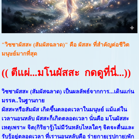
"วิชชาผัสสะ (สัมผัสฉลาด)" คือ ผัสสะ ที่สำคัญต่อชีวิต
มนุษย์มากที่สุด
((
ตีแผ่...มโนผัสสะ กดดูที่นี่...
))
วิชชาผัสสะ (สัมผัสฉลาด) เป็นผลลัพธ์จากการ...เดินแก่น
มรรค..ในฐานกาย
ผัสสะหรือสัมผัส เกิดขึ้นตลอดเวลาในมนุษย์ แม้แต่ใน
เวลานอนหลับ ผัสสะก็เกิดตลอดเวลา นั่นคือ มโนผัสสะ
เหตุเพราะ จิต(กิริยารู้)ไม่มีวันหลับไหลใดๆ จิตจะตื่นและ
รับรู้อยู่ตลอดเวลา ที่เรานอนหลับคือ ร่ายกาย(รูปกาย)พัก