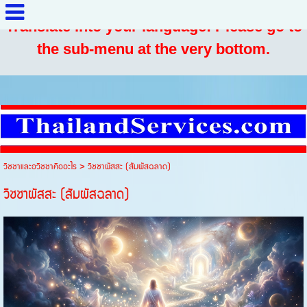
Translate into your language: Please go to
the sub-menu at the very bottom.
วิชชาและอวิชชาคืออะไร
>
วิชชาผัสสะ (สัมผัสฉลาด)
วิชชาผัสสะ (สัมผัสฉลาด)