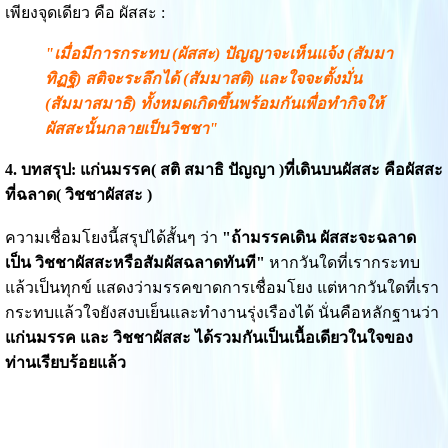
เพียงจุดเดียว คือ ผัสสะ :
"เมื่อมีการกระทบ (ผัสสะ) ปัญญาจะเห็นแจ้ง (สัมมา
ทิฏฐิ) สติจะระลึกได้ (สัมมาสติ) และใจจะตั้งมั่น
(สัมมาสมาธิ) ทั้งหมดเกิดขึ้นพร้อมกันเพื่อทำกิจให้
ผัสสะนั้นกลายเป็นวิชชา"
4. บทสรุป: แก่นมรรค( สติ สมาธิ ปัญญา )ที่เดินบนผัสสะ คือผัสสะ
ที่ฉลาด( วิชชาผัสสะ )
ความเชื่อมโยงนี้สรุปได้สั้นๆ ว่า
"ถ้ามรรคเดิน ผัสสะจะฉลาด
เป็น วิชชาผัสสะหรือสัมผัสฉลาดทันที"
หากวันใดที่เรากระทบ
แล้วเป็นทุกข์ แสดงว่ามรรคขาดการเชื่อมโยง แต่หากวันใดที่เรา
กระทบแล้วใจยังสงบเย็นและทำงานรุ่งเรืองได้ นั่นคือหลักฐานว่า
แก่นมรรค และ วิชชาผัสสะ ได้รวมกันเป็นเนื้อเดียวในใจของ
ท่านเรียบร้อยแล้ว