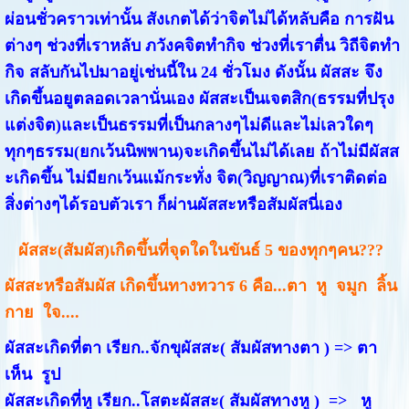
ผ่อนชั่วคราวเท่านั้น สังเกตได้ว่าจิตไม่ได้หลับคือ การฝัน
ต่างๆ ช่วงที่เราหลับ ภวังคจิตทำกิจ ช่วงที่เราตื่น วิถีจิตทำ
กิจ สลับกันไปมาอยู่เช่นนี้ใน 24 ชั่วโมง ดังนั้น ผัสสะ จึง
เกิดขึ้นอยูตลอดเวลานั่นเอง ผัสสะเป็นเจตสิก(ธรรมที่ปรุง
แต่งจิต)และเป็นธรรมที่เป็นกลางๆไม่ดีและไม่เลวใดๆ
ทุกๆธรรม(ยกเว้นนิพพาน)จะเกิดขึ้นไม่ได้เลย ถ้าไม่มีผัสส
ะเกิดขึ้น ไม่มียกเว้นแม้กระทั่ง จิต(วิญญาณ)ที่เราติดต่อ
สิ่งต่างๆได้รอบตัวเรา ก็ผ่านผัสสะหรือสัมผัสนี่เอง
ผัสสะ(สัมผัส)เกิดขึ้นที่จุดใดในขันธ์ 5 ของทุกๆคน???
ผัสสะหรือสัมผัส เกิดขึ้นทางทวาร 6 คือ...ตา หู จมูก ลิ้น
กาย ใจ....
ผัสสะเกิดที่ตา เรียก..จักขุผัสสะ( สัมผัสทางตา ) => ตา
เห็น รูป
ผัสสะเกิดที่หู เรียก..โสตะผัสสะ( สัมผัสทางหู ) => หู