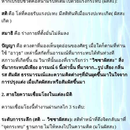
หากเปรียบชีวิตคือสนามรบที่เต็มไปด้วยแรงกระทบ (ผัสสะ):
สติ
คือ โล่ที่คอยรับแรงปะทะ มีสติทันทีเมื่อแรงปะทะเกิด( ผัสสะ
เกิด )
สมาธิ
คือ ร่างกายที่ตั้งมั่นไม่ล้มลง
ปัญญา
คือ ดวงตาที่มองเห็นจุดอ่อนของศัตรู เมื่อใดก็ตามที่ท่าน
ใช้ "อาวุธ" เหล่านี้สกัดกั้นอารมณ์ที่มากระทบได้ทันท่วงที
สภาวะที่เกิดขึ้น ณ วินาทีนั้นเองที่เราเรียกว่า
"วิชชาผัสสะ" สิ่ง
ที่มากระทบมีเพียง อารมณ์ 6 นี้เท่านั้น ที่มาจาก...รูป เสียง กลิ่น
รส สัมผัส ธรรมารมณ์และความคิดต่างๆที่มันผุดขึ้นมาในใจจาก
การปรุงแต่ง เมื่อเกิดผัสสะหรือสัมผัสขึ้นมา
2. สายใยความเชื่อมโยงในแต่ละมิติ
ความเชื่อมโยงนี้ทำงานผ่านกลไก 3 ระดับ:
ระดับการระลึก (สติ ↔ วิชชาผัสสะ):
สติทำหน้าที่ดึงจิตกลับมาที่
"จุดกระทบ" ฐานกาย ไม่ให้หลงไปในความคิด (มโนผัสสะ)