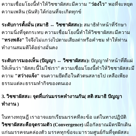
ความเชื่อมโยงนี้ทำให้วิชชาผัสสะมีความ
"ว่องไว"
พอที่จะหยุด
ความเพลิน (นันทิ) ได้ก่อนที่จะเกิดทุกข์
ระดับการตั้งมั่น (สมาธิ ↔ วิชชาผัสสะ):
สมาธิทำหน้าที่รักษา
ความนิ่งที่จุดกระทบ ความเชื่อมโยงนี้ทำให้วิชชาผัสสะมีความ
"ทรงพลัง"
ใจจึงไม่แกว่งไปตามเสียงด่าหรือคำชม ทำให้ท่าน
ทำงานสมมติได้อย่างมั่นคง
ระดับการมองเห็น (ปัญญา ↔ วิชชาผัสสะ):
ปัญญาทำหน้าที่ตีแผ่
ให้เห็นว่า "ผัสสะนี้ไม่ใช่เรา" ความเชื่อมโยงนี้ทำให้วิชชาผัสสะมี
ความ
"สว่างแจ้ง"
จนความยึดถือในตัวตนสลายไป เหลือเพียง
ธรรมแต่ละธรรมทำกิจของตนเอง
3. วิชชาผัสสะ: จุดที่แก่นมรรคทำงานกัน( สติ สมาธิ ปัญญา
ทำงาน )
ในทางทฤษฎี เราอาจแยกเรียนมรรคทีละข้อ แต่ในทางปฏิบัติ
วิชชาผัสสะคือจุดรวมตัว (Convergence)
เมื่อกัลยาณมิตรฝึกเดิน
แก่นมรรคจนคล่องตัว มรรคทุกข้อจะมารวมศูนย์กันที่จุดผัสสะ