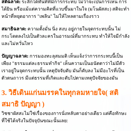
สติฉลาด:
ระลึกได้ทันทีที่มีการกระทบ ไม่ว่าจะเป็นการเห็น การ
ได้ยิน หรือแม้แต่ความคิดที่แวบขึ้นมาในใจ (มโนผัสสะ) สติจะทำ
หน้าที่หยุดอาการ "เพลิน" ไม่ให้ไหลตามเรื่องราว
สมาธิฉลาด:
ความตั้งมั่น นิ่ง สงบ อยู่ภายในจุดกระทบนั้น ไม่
กระโดดลงไปเป็นตัวละครในอารมณ์ที่มากระทบ ทำให้ใจมีกำลัง
และไม่หวั่นไหว
ปัญญาฉลาด:
การมองทะลุสมมติ เห็นแจ้งว่าการกระทบนี้เป็น
เพียง "ธรรมแต่ละธรรมทำกิจ" เห็นความเป็นอนัตตาว่าไม่มีตัว
เราอยู่ในจุดกระทบนั้น เหตุปัจจับดับ มันก็ดับลง ไม่มีอะไรที่เป็น
ตัวตนถาวร มีแต่ธรรมที่เกิดและดับไปตามเหตุปัจจัยของมัน
3. วิธีเดินแก่นมรรคในทุกลมหายใจ( สติ
สมาธิ ปัญญา )
วิชชาผัสสะไม่ใช่เรื่องของการนั่งหลับตาอย่างเดียว แต่คือทักษะ
ที่ใช้ได้จริงในปัจจุบันขณะนั้นเลย: