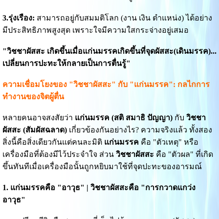
3.รุ่งเรือง:
สามารถอยู่กับสมมติโลก (งาน เงิน ตำแหน่ง) ได้อย่าง
มีประสิทธิภาพสูงสุด เพราะใจมีความใสกระจ่างอยู่เสมอ
"วิชชาผัสสะ เกิดขึ้นเมื่อแก่นมรรคเกิดขึ้นที่จุดผัสสะ(เดินมรรค)...
เปลี่ยนการปะทะให้กลายเป็นการตื่นรู้"
ความเชื่อมโยงของ "วิชชาผัสสะ" กับ "แก่นมรรค": กลไกการ
ทำงานของจิตผู้ตื่น
หลายคนอาจสงสัยว่า
แก่นมรรค (สติ สมาธิ ปัญญา)
กับ
วิชชา
ผัสสะ (สัมผัสฉลาด)
เกี่ยวข้องกันอย่างไร? ความจริงแล้ว ทั้งสอง
สิ่งนี้คือสิ่งเดียวกันแต่คนละมิติ
แก่นมรรค
คือ "ตัวเหตุ" หรือ
เครื่องมือที่ต้องมีไว้ประจำใจ ส่วน
วิชชาผัสสะ
คือ "ตัวผล" ที่เกิด
ขึ้นทันทีเมื่อเครื่องมือนั้นถูกหยิบมาใช้ที่จุดปะทะของอารมณ์
1. แก่นมรรคคือ "อาวุธ" | วิชชาผัสสะคือ "การกวาดแกว่ง
อาวุธ"