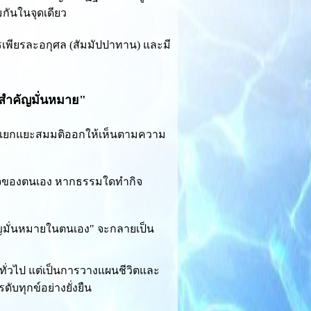
กันในจุดเดียว
เพียรละอกุศล (สัมมัปปาทาน) และมี
มสำคัญมั่นหมาย"
วยแยกแยะสมมติออกให้เห็นตามความ
กิจของตนเอง หากธรรมใดทำกิจ
ัญมั่นหมายในตนเอง" จะกลายเป็น
ทั่วไป แต่เป็นการวางแผนชีวิตและ
ับทุกข์อย่างยั่งยืน