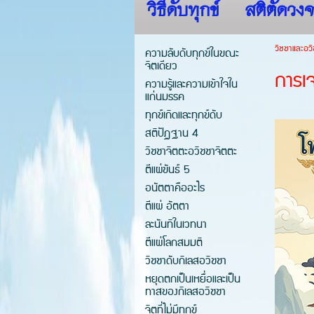
วิธีดับทุกข์
สติตัดวงจ
วิชชาและอวิ
ความลับดับทุกข์ในขณะ
จิตเดียว
การเ
ความรู้และความเข้าใจใน
แก่นมรรค
ทุกข์เกิดและทุกข์ดับ
สติปัฏฐาน 4
วิชชาจิตตะอวิชชาจิตตะ
ตีแผ่ขันธ์ 5
อนัตตาคืออะไร
ตีแผ่ อัตตา
ละนันทิในเวทนา
ตีแผ่โลกสมมติ
วิชชาดับกิเลสอวิชชา
หยุดตกเป็นเหยื่อและเป็น
ทาสของกิเลสอวิชชา
จิตที่ไม่มีทุกข์