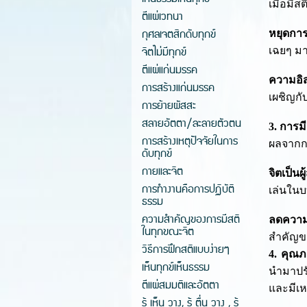
เมื่อมี
ตีแผ่เวทนา
กุศลเจตสิกดับทุกข์
หยุดการ
จิตไม่มีทุกข์
เฉยๆ ม
ตีแผ่แก่นมรรค
ความอิ
การสร้างแก่นมรรค
เผชิญกั
การย้ายผัสสะ
สลายอัตตา/ละลายตัวตน
3. การมี
การสร้างเหตุปัจจัยในการ
ผลจากกา
ดับทุกข์
กายและจิต
จิตเป็นผ
การทำงานคือการปฏิบัติ
เล่นใน
ธรรม
ความสำคัญของการมีสติ
ลดความ
ในทุกขณะจิต
สำคัญข
วิธีการฝึกสติแบบง่ายๆ
4. คุณภ
เห็นทุกข์เห็นธรรม
นำมาปรั
ตีแผ่สมมติและอัตตา
และมีเ
รู้ เห็น วาง, รู้ ตื่น วาง , รู้