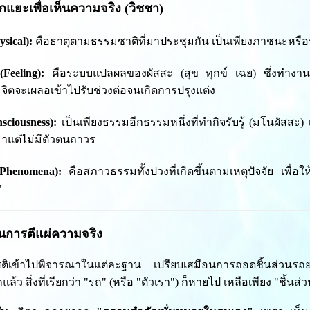
แยะเพื่อเห็นความจริง (วิชชา)
sical):
คือธาตุตามธรรมชาติที่มาประชุมกัน เป็นเพียงภาชนะหรือที่ต
Feeling):
คือระบบแปลผลของผัสสะ (สุข ทุกข์ เฉย) ซึ่งทำงาน
จิตจะเผลอเข้าไปรับช่วงต่อจนเกิดการปรุงแต่ง
sciousness):
เป็นเพียงธรรมอีกธรรมหนึ่งที่ทำกิจรับรู้ (มโนผัสสะ)
าแต่ไม่มีตัวตนถาวร
Phenomena):
คือสภาวธรรมทั้งปวงที่เกิดขึ้นตามเหตุปัจจัย เพื่อให
"
นการตีแผ่ความจริง
ติเข้าไปพิจารณาในแต่ละฐาน เปรียบเสมือนการถอดชิ้นส่วนรถยน
ล้ว สิ่งที่เรียกว่า "รถ" (หรือ "ตัวเรา") ก็หายไป เหลือเพียง "ชิ้