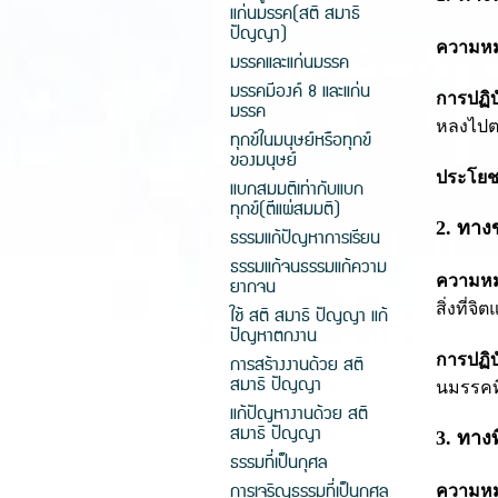
แก่นมรรค(สติ สมาธิ
ปัญญา)
ความห
มรรคและแก่นมรรค
มรรคมีองค์ 8 และแก่น
การปฏิบั
มรรค
หลงไปต
ทุกข์ในมนุษย์หรือทุกข์
ของมนุษย์
ประโยช
แบกสมมติเท่ากับแบก
ทุกข์(ตีแผ่สมมติ)
2. ทาง
ธรรมแก้ปัญหาการเรียน
ธรรมแก้จนธรรมแก้ความ
ความห
ยากจน
สิ่งที่จ
ใช้ สติ สมาธิ ปัญญา แก้
ปัญหาตกงาน
การปฏิบั
การสร้างงานด้วย สติ
สมาธิ ปัญญา
นมรรคที
แก้ปัญหางานด้วย สติ
สมาธิ ปัญญา
3. ทางท
ธรรมที่เป็นกุศล
การเจริญธรรมที่เป็นกุศล
ความห