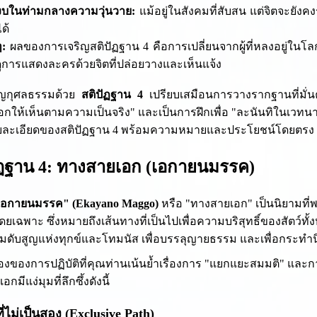
บในท่ามกลางความวุ่นวาย:
แม้อยู่ในสังคมที่สับสน แต่จิตจะยัง
ด้
ๆ:
ผลของการเจริญสติปัฏฐาน 4 คือการเปลี่ยนจากผู้ที่หลงอยู่ในโลก
ูการแสดงละครด้วยจิตที่ปล่อยวางและเห็นแจ้ง
ิญกุศลธรรมด้วย
สติปัฏฐาน 4
เปรียบเสมือนการวางรากฐานที่มั่น
กให้เห็นตามความเป็นจริง" และเป็นการฝึกเพื่อ "ละนันทิในเวทนา"
รายละเอียดของสติปัฏฐาน 4 พร้อมความหมายและประโยชน์โดยตรง
ัฏฐาน 4: ทางสายเอก (เอกายนมรรค)
เอกายนมรรค" (Ekayano Maggo)
หรือ "ทางสายเอก" เป็นนิยามที่
ดยเฉพาะ ซึ่งหมายถึงเส้นทางที่เป็นไปเพื่อความบริสุทธิ์ของสัตว์ท
ามดับสูญแห่งทุกข์และโทมนัส เพื่อบรรลุญายธรรม และเพื่อกระทำ
งของการปฏิบัติที่คุณท่านเน้นย้ำเรื่องการ "แยกแยะสมมติ" และก
กมีแง่มุมที่ลึกซึ้งดังนี้
ี่ไม่เป็นสอง (Exclusive Path)