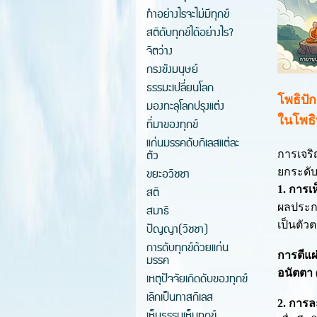
ทำอย่างไรจะไม่มีทุกข์
สติดับทุกข์ได้อย่างไร?
จิตว่าง
กรงขังมนุษย์
ธรรมะเปลี่ยนโลก
โพธิปั
มองทะลุโลกปรุงแต่ง
ในโพธิ
ที่มาของทุกข์
แก่นมรรคดับกิเลสแต่ละ
ตัว
การเจริ
ขยะอวิชชา
ยกระดับ
สติ
1. การเ
ผลประก
สมาธิ
เป็นตัว
ปัญญา(วิชชา)
การดับทุกข์ด้วยแก่น
การตีแผ
มรรค
อนัตตา
เหตุปัจจัยเกิดดับของทุกข์
เลิกเป็นทาสกิเลส
2. การล
เห็นธรรมเห็นทุกข์