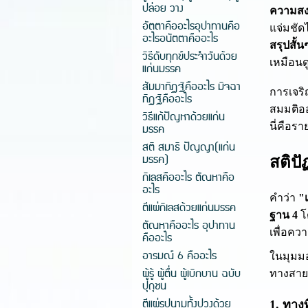
ปล่อย วาง
ความสง
อัตตาคืออะไรอุปาทานคือ
แจ่มชัดไ
อะไรอนัตตาคืออะไร
สรุปสั้น
วิธีดับทุกข์ประจำวันด้วย
เหมือนด
แก่นมรรค
สัมมาทิฏฐิคืออะไร มิจฉา
การเจร
ทิฏฐิคืออะไร
สมมติออ
วิธีแก้ปัญหาด้วยแก่น
มรรค
นี่คือ
สติ สมาธิ ปัญญา(แก่น
มรรค)
สติป
กิเลสคืออะไร ตัณหาคือ
อะไร
คำว่า
"
ตีแผ่กิเลสด้วยแก่นมรรค
ฐาน 4
โ
ตัณหาคืออะไร อุปาทาน
เพื่อคว
คืออะไร
อารมณ์ 6 คืออะไร
ในมุมมอ
ผู้รู้ ผู้ตื่น ผู้เบิกบาน ฉบับ
ทางสายเอ
ปุถุชน
ตีแผ่รูปนามทั้งปวงด้วย
1. ทางท