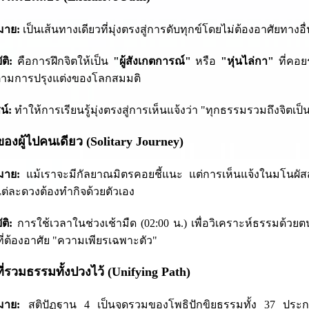
มาย:
เป็นเส้นทางเดียวที่มุ่งตรงสู่การดับทุกข์โดยไม่ต้องอาศัยทางอ
ติ:
คือการฝึกจิตให้เป็น
"ผู้สังเกตการณ์"
หรือ
"หุ่นไล่กา"
ที่คอยร
ามการปรุงแต่งของโลกสมมติ
น์:
ทำให้การเรียนรู้มุ่งตรงสู่การเห็นแจ้งว่า "ทุกธรรมรวมถึงจิตเป็
ของผู้ไปคนเดียว (Solitary Journey)
มาย:
แม้เราจะมีกัลยาณมิตรคอยชี้แนะ แต่การเห็นแจ้งในมโนผัส
ิตแต่ละดวงต้องทำกิจด้วยตัวเอง
ติ:
การใช้เวลาในช่วงเช้ามืด (02:00 น.) เพื่อวิเคราะห์ธรรมด้ว
่ต้องอาศัย "ความเพียรเฉพาะตัว"
ี่รวมธรรมทั้งปวงไว้ (Unifying Path)
มาย:
สติปัฏฐาน 4 เป็นจุดรวมของโพธิปักขิยธรรมทั้ง 37 ประการ