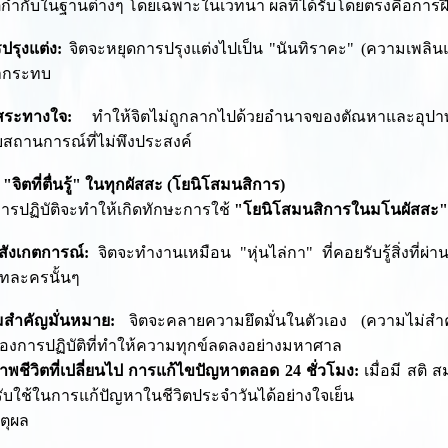
สติกำกับในฐานต่างๆ โดยเฉพาะในเวทนา ผลที่ได้รับโดยตรงคือการ
ปรุงแต่ง:
จิตจะหยุดการปรุงแต่งไปเป็น "นันทิราคะ" (ความเพลินแ
ากระทบ
สระทางใจ:
ทำให้จิตไม่ถูกลากไปด้วยอำนาจของตัณหาและอุปาท
บสถานการณ์ที่ไม่พึงประสงค์
 "จิตที่ตื่นรู้" ในทุกผัสสะ (โยนิโสมนสิการ)
รปฏิบัติจะทำให้เกิดทักษะการใช้
"โยนิโสมนสิการในมโนผัสสะ
ู้สังเกตการณ์:
จิตจะทำงานเหมือน "หุ่นไล่กา" ที่คอยรับรู้สิ่งที่ผ่
บทละครนั้นๆ
สำคัญมั่นหมาย:
จิตจะคลายความยึดมั่นในตัวเอง (ความไม่สำคั
องการปฏิบัติที่ทำให้ความทุกข์ลดลงอย่างมหาศาล
าพชีวิตที่เปลี่ยนไป
การแก้ไขปัญหาตลอด 24 ชั่วโมง:
เมื่อมี สติ
บใช้ในการแก้ปัญหาในชีวิตประจำวันได้อย่างใจเย็น
หตุผล