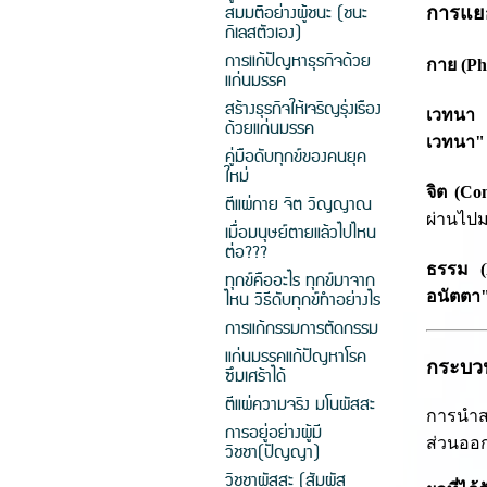
สมมติอย่างผู้ชนะ (ชนะ
การแยก
กิเลสตัวเอง)
การแก้ปัญหาธุรกิจด้วย
กาย (Phy
แก่นมรรค
สร้างธุรกิจให้เจริญรุ่งเรือง
เวทนา (
ด้วยแก่นมรรค
เวทนา"
คู่มือดับทุกข์ของคนยุค
ใหม่
จิต (Con
ตีแผ่กาย จิต วิญญาณ
ผ่านไปม
เมื่อมนุษย์ตายแล้วไปไหน
ต่อ???
ธรรม (
ทุกข์คืออะไร ทุกข์มาจาก
ไหน วิธีดับทุกข์ทำอย่างไร
อนัตตา
การแก้กรรมการตัดกรรม
แก่นมรรคแก้ปัญหาโรค
กระบว
ซึมเศร้าได้
ตีแผ่ความจริง มโนผัสสะ
การนำส
การอยู่อย่างผู้มี
ส่วนออกแ
วิชชา(ปัญญา)
วิชชาผัสสะ (สัมผัส