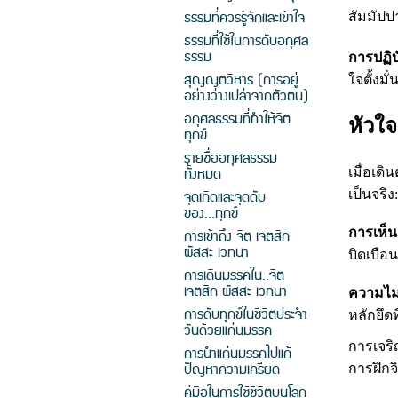
ธรรมที่ควรรู้จักและเข้าใจ
สัมมัปป
ธรรมที่ใช้ในการดับอกุศล
ธรรม
การปฏิบั
สุญญตวิหาร (การอยู่
ใจตั้งม
อย่างว่างเปล่าจากตัวตน)
อกุศลธรรมที่ทำให้จิต
หัวใ
ทุกข์
รายชื่ออกุศลธรรม
ทั้งหมด
เมื่อเด
จุดเกิดและจุดดับ
เป็นจริง
ของ...ทุกข์
การเห็
การเข้าถึง จิต เจตสิก
ผัสสะ เวทนา
บิดเบือ
การเดินมรรคใน..จิต
เจตสิก ผัสสะ เวทนา
ความไม
การดับทุกข์ในชีวิตประจำ
หลักยึด
วันด้วยแก่นมรรค
การเจริ
การนำแก่นมรรคไปแก้
ปัญหาความเครียด
การฝึกจ
คู่มือในการใช้ชีวิตบนโลก