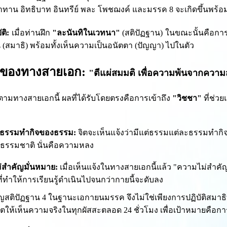
าทาน อิทธิบาท อินทรีย์ พละ โพชฌงค์ และมรรค 8 จะเกิดขึ้นพร้อม
ติ:
เมื่อท่านฝึก
"ละนันทิในเวทนา"
(สติปัฏฐาน) ในขณะนั้นคือการ
ั่น (สมาธิ) พร้อมทั้งเห็นความเป็นอนัตตา (ปัญญา) ไปในตัว
จของทางสายเอก:
"ตีแผ่สมมติ เพื่อความพ้นจากควา
ินตามทางสายเอกนี้ ผลที่ได้รับโดยตรงคือการเข้าถึง
"วิชชา"
ที่ช่
:
นธรรมทำกิจของธรรม:
จิตจะเห็นแจ้งว่ามีแต่ธรรมแต่ละธรรมทำ
นธรรมชาติ นั่นคือความหลง
่สำคัญมั่นหมาย:
เมื่อเห็นแจ้งในทางสายเอกนี้แล้ว "ความไม่สำค
ที่ทำให้การเรียนรู้ดำเนินไปจนกว่ากายนี้จะดับลง
ญสติปัฏฐาน 4 ในฐานะเอกายนมรรค จึงไม่ใช่เพียงการปฏิบัติสมาธิ
ิตให้เห็นความจริงในทุกผัสสะตลอด 24 ชั่วโมง เพื่อเป้าหมายคือการด