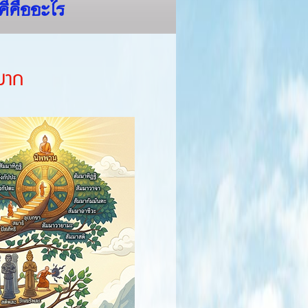
คีคืออะไร
มาก