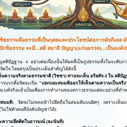
กขิยธรรมคือธรรมที่เป็นกุศลและประโยชน์ต่อการดับกิเลส ด
ปักขิยธรรม จะมี...สติ สมาธิ ปัญญา(แก่นมรรค)...เป็นอง
ญสติปัฏฐาน 4 อย่างต่อเนื่องนั้นให้ผลที่เป็นรูปธรรมทั้งในระดั
จิตใจ โดยสรุปเป็นประเด็นสำคัญได้ดังนี้
ห็นความจริงตามธรรมชาติ (วิชชา) ท่านจะเห็น อริยสัจ 4 ใน สติปัฏ
ารแรกคือจิตจะเริ่ม
"แยกแยะสมมติออกให้เห็นตามความเป็นจริง
ตน แท้จริงแล้วเป็นเพียงการทำงานของสภาวธรรมแต่ละอย่างที่ทำห
่สมมติ:
จิตจะไม่หลงเข้าไปยึดถือในสมมติแบบผิดๆ เพราะเห็นแจ้ง
(ไม่ใช่ตัวตนที่บังคับบัญชาได้)
ะความยึดติดในอารมณ์ (ละนันทิ)