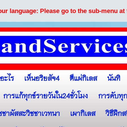
your language: Please go to the sub-menu at 
เห็นอริยสัจ4
ตีแผ่กิเลส
นันทิ
ออะไร
การแก้ทุกข์รายวันใน24ชั่วโมง
การดับทุก
ิชชาผัสสะวิชชาเวทนา
เผากิเลส
วิธีฝึก